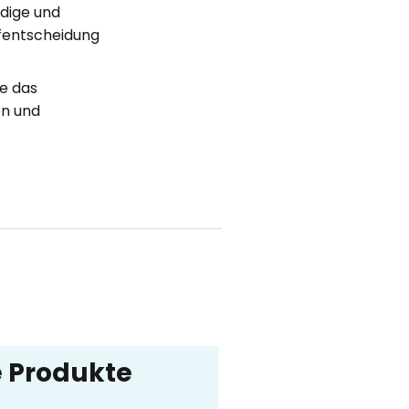
dige und
ufentscheidung
e das
en und
re Produkte