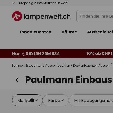
Zum
Europas grösste Markenauswahl
Inhalt
Finden
springen
Sie
Ihre
Innenleuchten
Räume
Aussenleuc
Leuchte...
10% ab CHF 1
Nur
01D 19H 29M 57S
Lampen & Leuchten
Aussenleuchten
Deckenleuchten Aussen
Paulmann Einbaus
Marke
Farbe
Mit Bewegungsmel
1