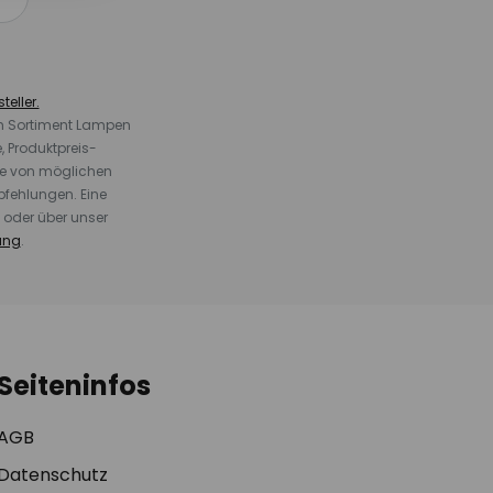
teller.
em Sortiment Lampen
 Produktpreis-
te von möglichen
fehlungen. Eine
 oder über unser
ung
.
Seiteninfos
AGB
Datenschutz