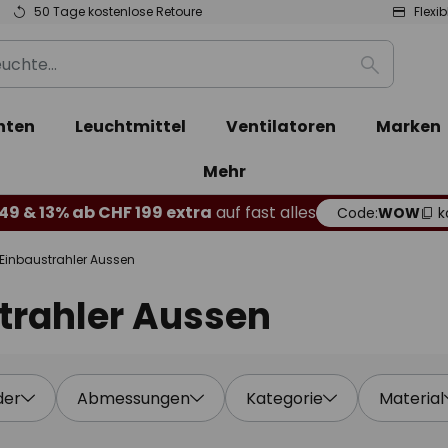
50 Tage kostenlose Retoure
Flexi
Suche
hten
Leuchtmittel
Ventilatoren
Marken
Mehr
49 & 13% ab CHF 199 extra
auf fast alles
Code:
WOW
k
Einbaustrahler Aussen
trahler Aussen
der
Abmessungen
Kategorie
Material