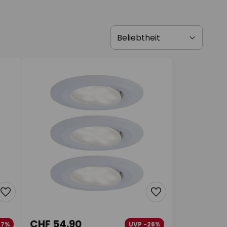
CHF 54.90
27%
UVP -26%