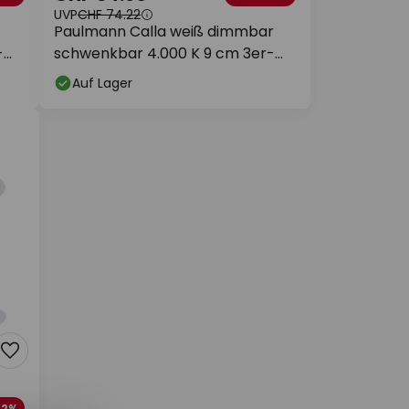
UVP
CHF 74.22
Paulmann Calla weiß dimmbar
-
schwenkbar 4.000 K 9 cm 3er-
Set
Auf Lager
22%