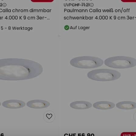
22
UVP
CHF 71.21
Calla chrom dimmbar
Paulmann Calla weiß on/off
 4.000 K 9 cm 3er-
schwenkbar 4.000 K 9 cm 3er
Set
Auf Lager
t: 5 - 8 Werktage
06
CHF 56.90
UVP -