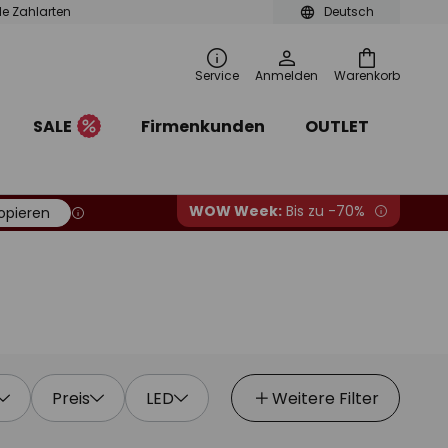
ble Zahlarten
Deutsch
Service
Anmelden
Warenkorb
SALE
Firmenkunden
OUTLET
WOW Week:
Bis zu -70%
opieren
Preis
LED
Weitere Filter