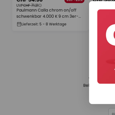
UVP
CHF 71.21
Paulmann E
Paulmann Calla chrom on/off
on/off sc
schwenkbar 4.000 K 9 cm 3er-
Set
Lieferzeit: 5 - 8 Werktage
Lieferzei
Verpassen Si
Beleuchtungstre
Sie b