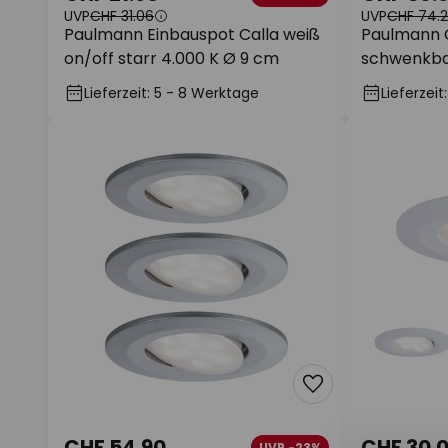
UVP
CHF 31.06
UVP
CHF 74.
Paulmann Einbauspot Calla weiß
Paulmann 
on/off starr 4.000 K Ø 9 cm
schwenkbar
Set
Lieferzeit: 5 - 8 Werktage
Lieferzei
CHF 54.90
CHF 30.
UVP -23%