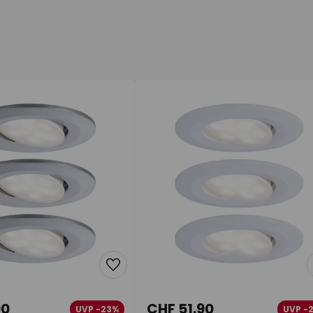
90
CHF 51.90
UVP -23%
UVP -