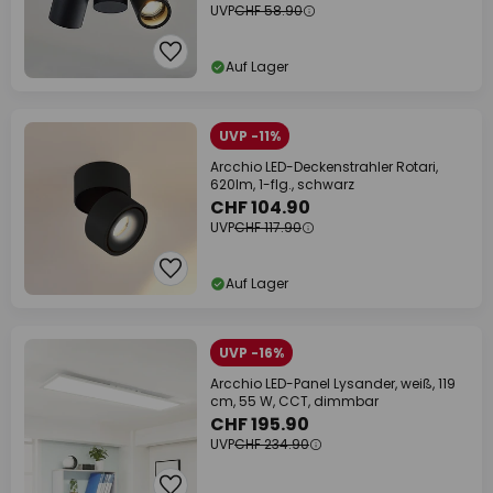
UVP
CHF 58.90
Auf Lager
UVP -11%
Arcchio LED-Deckenstrahler Rotari,
620lm, 1-flg., schwarz
CHF 104.90
UVP
CHF 117.90
Auf Lager
UVP -16%
Arcchio LED-Panel Lysander, weiß, 119
cm, 55 W, CCT, dimmbar
CHF 195.90
UVP
CHF 234.90