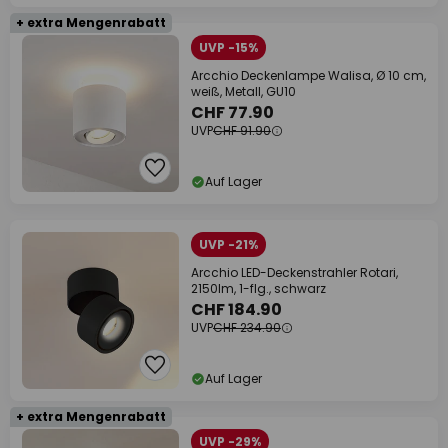
+ extra Mengenrabatt
UVP -15%
Arcchio Deckenlampe Walisa, Ø 10 cm,
weiß, Metall, GU10
CHF 77.90
UVP
CHF 91.90
Auf Lager
UVP -21%
Arcchio LED-Deckenstrahler Rotari,
2150lm, 1-flg., schwarz
CHF 184.90
UVP
CHF 234.90
Auf Lager
+ extra Mengenrabatt
UVP -29%