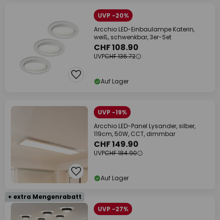
UVP -20%
Arcchio LED-Einbaulampe Katerin,
weiß, schwenkbar, 3er-Set
CHF 108.90
UVP
CHF 136.72
Auf Lager
UVP -19%
Arcchio LED-Panel Lysander, silber,
119cm, 50W, CCT, dimmbar
CHF 149.90
UVP
CHF 184.90
Auf Lager
+ extra Mengenrabatt
UVP -27%