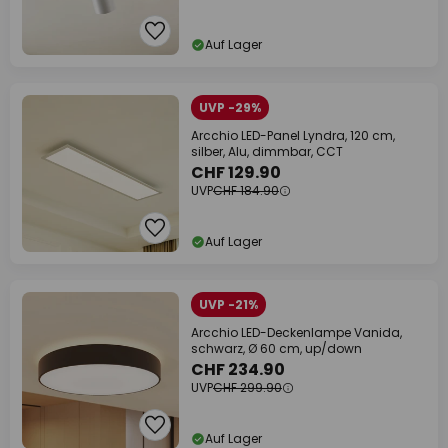
Auf Lager
UVP -29%
Arcchio LED-Panel Lyndra, 120 cm,
silber, Alu, dimmbar, CCT
CHF 129.90
UVP
CHF 184.90
Auf Lager
UVP -21%
Arcchio LED-Deckenlampe Vanida,
schwarz, Ø 60 cm, up/down
CHF 234.90
UVP
CHF 299.90
Auf Lager