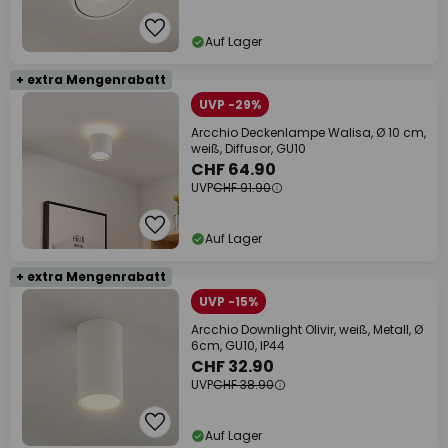
Auf Lager
+ extra Mengenrabatt
UVP -29%
Arcchio Deckenlampe Walisa, Ø 10 cm,
weiß, Diffusor, GU10
CHF 64.90
UVP
CHF 91.90
Auf Lager
+ extra Mengenrabatt
UVP -15%
Arcchio Downlight Olivir, weiß, Metall, Ø
6cm, GU10, IP44
CHF 32.90
UVP
CHF 38.90
Auf Lager