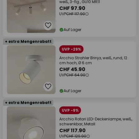
weiß, 3-flg., GU10 MR11
CHF 97.90
UVP
CHF 117.90
Auf Lager
+ extra Mengenrabatt
UVP -29%
Arcchio Strahler Brinja, weiß, rund, 12
cm hoch, Ø 6 cm
CHF 45.90
UVP
CHF 64.90
Auf Lager
+ extra Mengenrabatt
UVP -9%
Arcchio Rotari LED-Deckenlampe, weiß,
schwenkbar, Metall
CHF 117.90
UVP
CHF 129.90