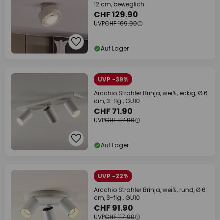
12 cm, beweglich
CHF 129.90
UVP
CHF 169.90
Auf Lager
UVP -39%
Arcchio Strahler Brinja, weiß, eckig, Ø 6
cm, 3-flg., GU10
CHF 71.90
UVP
CHF 117.90
Auf Lager
UVP -22%
Arcchio Strahler Brinja, weiß, rund, Ø 6
cm, 3-flg., GU10
CHF 91.90
UVP
CHF 117.90