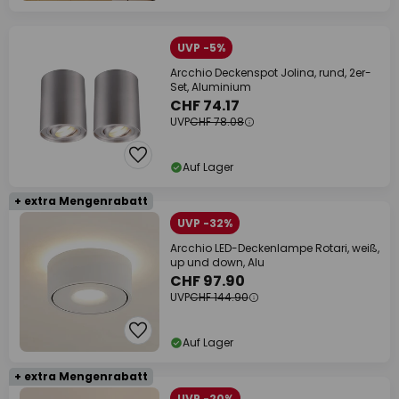
UVP -5%
Arcchio Deckenspot Jolina, rund, 2er-
Set, Aluminium
CHF 74.17
UVP
CHF 78.08
Auf Lager
+ extra Mengenrabatt
UVP -32%
Arcchio LED-Deckenlampe Rotari, weiß,
up und down, Alu
CHF 97.90
UVP
CHF 144.90
Auf Lager
+ extra Mengenrabatt
UVP -20%