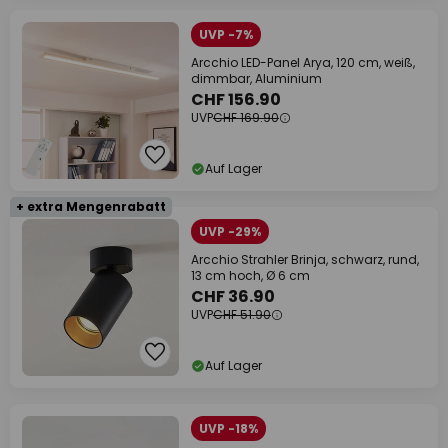
UVP -7%
Arcchio LED-Panel Arya, 120 cm, weiß,
dimmbar, Aluminium
CHF 156.90
UVP
CHF 169.90
Auf Lager
+ extra Mengenrabatt
UVP -29%
Arcchio Strahler Brinja, schwarz, rund,
13 cm hoch, Ø 6 cm
CHF 36.90
UVP
CHF 51.90
Auf Lager
UVP -18%