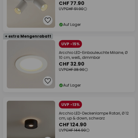
CHF 77.90
UVP
CHF 91.90
Auf Lager
+ extra Mengenrabatt
UVP -15%
Arcchio LED-Einbauleuchte Milaine, Ø
10 cm, weiß, dimmbar
CHF 32.90
UVP
CHF 38.90
Auf Lager
UVP -13%
Arcchio LED-Deckenlampe Rotari, Ø 12
cm, up & down, schwarz
CHF 124.90
UVP
CHF 144.90