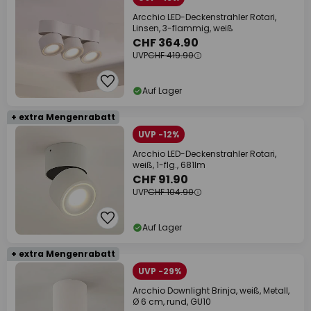
Arcchio LED-Deckenstrahler Rotari,
Linsen, 3-flammig, weiß
CHF 364.90
UVP
CHF 419.90
Auf Lager
+ extra Mengenrabatt
UVP -12%
Arcchio LED-Deckenstrahler Rotari,
weiß, 1-flg., 681lm
CHF 91.90
UVP
CHF 104.90
Auf Lager
+ extra Mengenrabatt
UVP -29%
Arcchio Downlight Brinja, weiß, Metall,
Ø 6 cm, rund, GU10