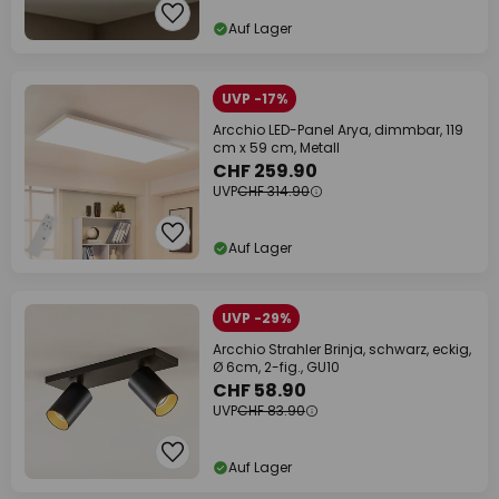
Auf Lager
UVP -17%
Arcchio LED-Panel Arya, dimmbar, 119
cm x 59 cm, Metall
CHF 259.90
UVP
CHF 314.90
Auf Lager
UVP -29%
Arcchio Strahler Brinja, schwarz, eckig,
Ø 6cm, 2-fig., GU10
CHF 58.90
UVP
CHF 83.90
Auf Lager