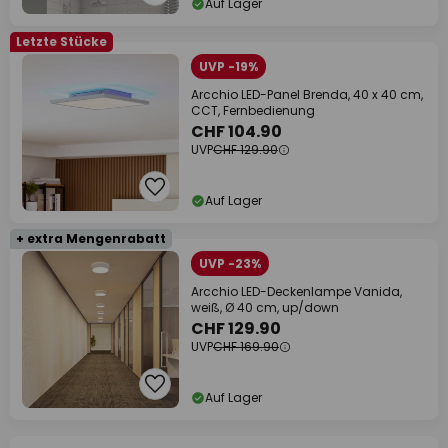
Auf Lager
Letzte Stücke
UVP -19%
Arcchio LED-Panel Brenda, 40 x 40 cm,
CCT, Fernbedienung
CHF 104.90
UVP
CHF 129.90
Auf Lager
+ extra Mengenrabatt
UVP -23%
Arcchio LED-Deckenlampe Vanida,
weiß, Ø 40 cm, up/down
CHF 129.90
UVP
CHF 169.90
Auf Lager