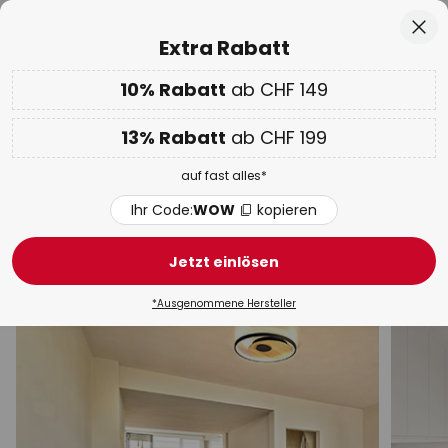
50 Tage kostenlose Retoure
Zum
Sch
Extra Rabatt
Inhalt
springen
10% Rabatt
ab CHF 149
Nur
02D 11H 29M 30S
10% ab CHF 149 & 13% ab CHF 199 extra
auf fast alles
he
13% Rabatt
ab CHF 199
Code:
WOW
kopieren
auf fast alles*
WOW Week:
Bis zu -70%
Ihr Code:
WOW
kopieren
Arcchio Deckenleuchten
Jetzt einlösen
Design Deckenleuchten
Deckenleuchten modern
*Ausgenommene Hersteller