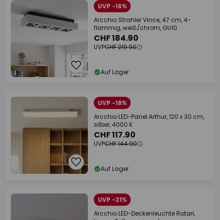
UVP -16%
Arcchio Strahler Vince, 47 cm, 4-
flammig, weiß/chrom, GU10
CHF 184.90
UVP
CHF 219.90
Auf Lager
UVP -18%
Arcchio LED-Panel Arthur, 120 x 30 cm,
silber, 4000 K
CHF 117.90
UVP
CHF 144.90
Auf Lager
UVP -21%
Arcchio LED-Deckenleuchte Rotari,