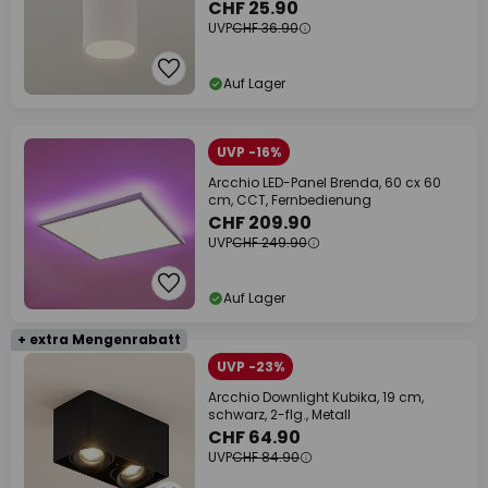
CHF 25.90
UVP
CHF 36.90
Auf Lager
UVP -16%
Arcchio LED-Panel Brenda, 60 cx 60
cm, CCT, Fernbedienung
CHF 209.90
UVP
CHF 249.90
Auf Lager
+ extra Mengenrabatt
UVP -23%
Arcchio Downlight Kubika, 19 cm,
schwarz, 2-flg., Metall
CHF 64.90
UVP
CHF 84.90