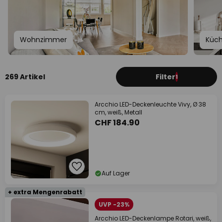
Wohnzimmer
Küc
269 Artikel
Filter
1
Arcchio LED-Deckenleuchte Vivy, Ø 38
cm, weiß, Metall
CHF 184.90
Auf Lager
+ extra Mengenrabatt
UVP -23%
Arcchio LED-Deckenlampe Rotari, weiß,