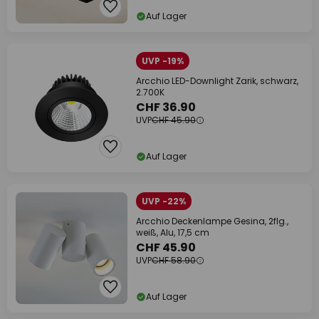
Auf Lager
UVP -19%
Arcchio LED-Downlight Zarik, schwarz,
2.700K
CHF 36.90
UVP
CHF 45.90
Auf Lager
UVP -22%
Arcchio Deckenlampe Gesina, 2flg.,
weiß, Alu, 17,5 cm
CHF 45.90
UVP
CHF 58.90
Auf Lager