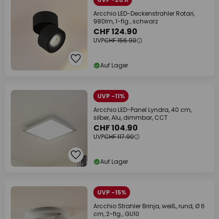
Arcchio LED-Deckenstrahler Rotari,
980lm, 1-flg., schwarz
CHF 124.90
UVP
CHF 156.90
Auf Lager
UVP -11%
Arcchio LED-Panel Lyndra, 40 cm,
silber, Alu, dimmbar, CCT
CHF 104.90
UVP
CHF 117.90
Auf Lager
UVP -15%
Arcchio Strahler Brinja, weiß, rund, Ø 6
cm, 2-flg., GU10