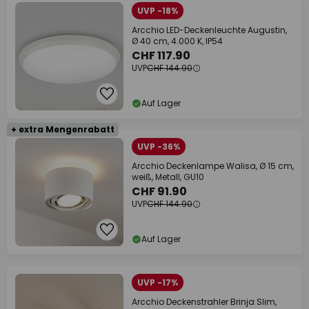
UVP -18%
Arcchio LED-Deckenleuchte Augustin,
Ø 40 cm, 4.000 K, IP54
CHF 117.90
UVP
CHF 144.90
Auf Lager
+ extra Mengenrabatt
UVP -36%
Arcchio Deckenlampe Walisa, Ø 15 cm,
weiß, Metall, GU10
CHF 91.90
UVP
CHF 144.90
Auf Lager
UVP -17%
Arcchio Deckenstrahler Brinja Slim,