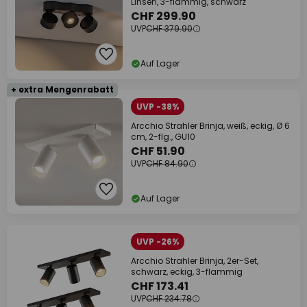
Linsen, 3-flammig, schwarz
CHF 299.90
UVP
CHF 379.90
Auf Lager
+ extra Mengenrabatt
UVP -38%
Arcchio Strahler Brinja, weiß, eckig, Ø 6
cm, 2-flg., GU10
CHF 51.90
UVP
CHF 84.90
Auf Lager
UVP -26%
Arcchio Strahler Brinja, 2er-Set,
schwarz, eckig, 3-flammig
CHF 173.41
UVP
CHF 234.78