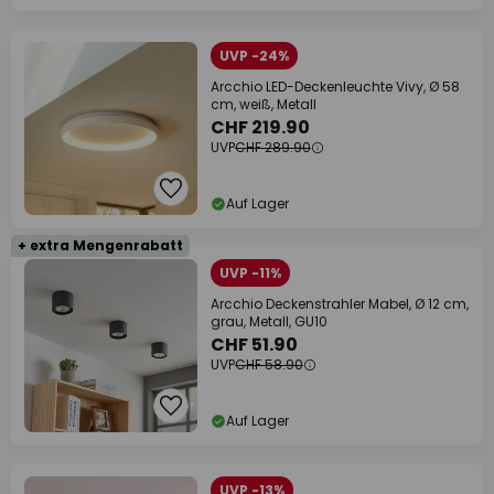
UVP -24%
Arcchio LED-Deckenleuchte Vivy, Ø 58
cm, weiß, Metall
CHF 219.90
UVP
CHF 289.90
Auf Lager
+ extra Mengenrabatt
UVP -11%
Arcchio Deckenstrahler Mabel, Ø 12 cm,
grau, Metall, GU10
CHF 51.90
UVP
CHF 58.90
Auf Lager
UVP -13%