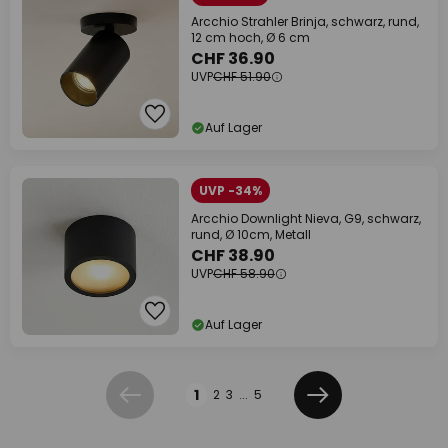
Arcchio Strahler Brinja, schwarz, rund,
12 cm hoch, Ø 6 cm
CHF 36.90
UVP
CHF 51.90
Auf Lager
UVP -34%
Arcchio Downlight Nieva, G9, schwarz,
rund, Ø 10cm, Metall
CHF 38.90
UVP
CHF 58.90
Auf Lager
Seite
1
2
3
...
5
Zurück
Weiter