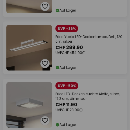
Auf Lager
UVP -36%
Prios Yuela LED-Deckenlampe, DALI, 120
cm, silber
CHF 289.90
UVP
CHF 454.90
Auf Lager
UVP -50%
Prios LED-Deckenleuchte Alette, silber,
17,2 cm, dimmbar
CHF 11.90
UVP
CHF 23.90
Auf Lager