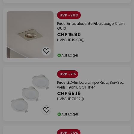
UVP -20%
Prios Einbauleuchte Fibur, beige, 9 cm,
GU10
CHF 15.90
UVP
CHF 19.90
Auf Lager
UVP -7%
Prios LED-Einbaulampe Rida, 3er-Set,
weiß, 19cm, CCT, IP44
CHF 65.16
UVP
CHF 70.12
Auf Lager
UVP -25%