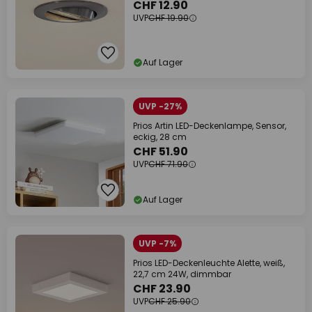
CHF 12.90
UVP
CHF 19.90
Auf Lager
UVP -27%
Prios Artin LED-Deckenlampe, Sensor,
eckig, 28 cm
CHF 51.90
UVP
CHF 71.90
Auf Lager
UVP -7%
Prios LED-Deckenleuchte Alette, weiß,
22,7 cm 24W, dimmbar
CHF 23.90
UVP
CHF 25.90