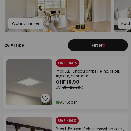
Wohnzimmer
Küc
126 Artikel
Filter
1
UVP -34%
Prios LED-Einbaulampe Helina, silber,
16,5 cm, dimmbar
CHF 16.90
UVP
CHF 25.90
Auf Lager
UVP -56%
Prios 1-Phasen-Schienensystem Jorell,