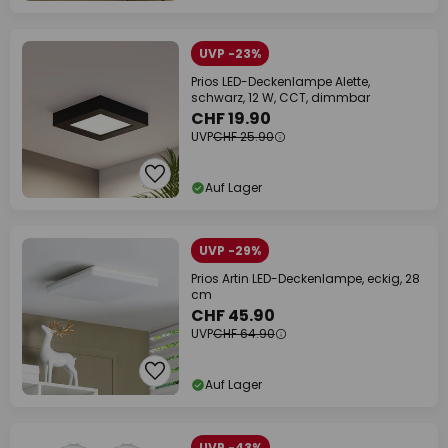
UVP -23%
Prios LED-Deckenlampe Alette,
schwarz, 12 W, CCT, dimmbar
CHF 19.90
UVP
CHF 25.90
Auf Lager
UVP -29%
Prios Artin LED-Deckenlampe, eckig, 28
cm
CHF 45.90
UVP
CHF 64.90
Auf Lager
UVP -43%