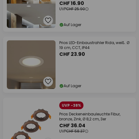
CHF 16.90
UVP
CHF 25.90
Auf Lager
Prios LED-Einbaustrahler Rida, weiß. Ø
19 cm, CCT, IP44
CHF 23.90
Auf Lager
UVP -38%
Prios Deckeneinbauleuchte Fibur,
bronze, Zink, Ø 8,2 cm, 3er
CHF 36.04
UVP
CHF 58.37