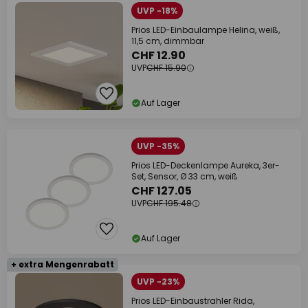
UVP -18%
Prios LED-Einbaulampe Helina, weiß,
11,5 cm, dimmbar
CHF 12.90
UVP
CHF 15.90
Auf Lager
UVP -35%
Prios LED-Deckenlampe Aureka, 3er-
Set, Sensor, Ø 33 cm, weiß
CHF 127.05
UVP
CHF 195.48
Auf Lager
+ extra Mengenrabatt
UVP -23%
Prios LED-Einbaustrahler Rida,