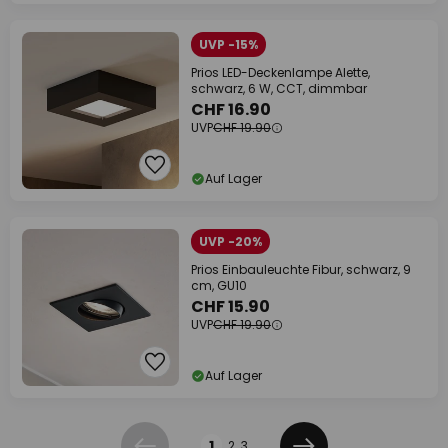
UVP -15%
Prios LED-Deckenlampe Alette,
schwarz, 6 W, CCT, dimmbar
CHF 16.90
UVP
CHF 19.90
Auf Lager
UVP -20%
Prios Einbauleuchte Fibur, schwarz, 9
cm, GU10
CHF 15.90
UVP
CHF 19.90
Auf Lager
Seite
1
2
3