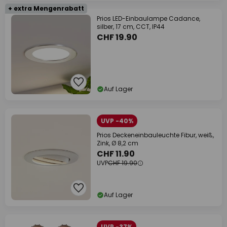
+ extra Mengenrabatt
Prios LED-Einbaulampe Cadance,
silber, 17 cm, CCT, IP44
CHF 19.90
Auf Lager
UVP -40%
Prios Deckeneinbauleuchte Fibur, weiß,
Zink, Ø 8,2 cm
CHF 11.90
UVP
CHF 19.90
Auf Lager
UVP -37%