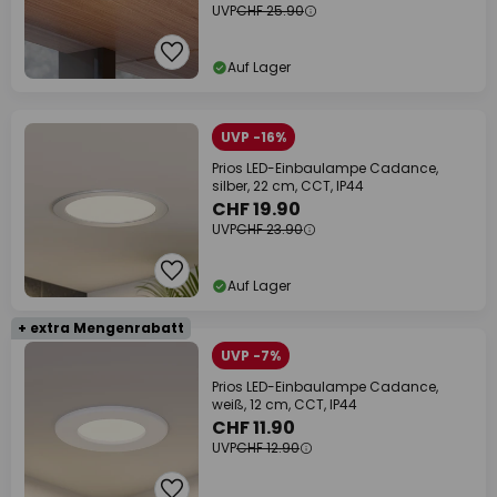
UVP
CHF 25.90
Auf Lager
UVP -16%
Prios LED-Einbaulampe Cadance,
silber, 22 cm, CCT, IP44
CHF 19.90
UVP
CHF 23.90
Auf Lager
+ extra Mengenrabatt
UVP -7%
Prios LED-Einbaulampe Cadance,
weiß, 12 cm, CCT, IP44
CHF 11.90
UVP
CHF 12.90