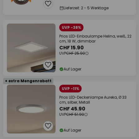
Lieferzeit: 2 - 5 Werktage
UVP -38%
Prios LED-Einbaulampe Helina, weiß, 22
cm, 18 W, dimmbar
CHF 15.90
UVP
CHF 25.90
Auf Lager
+ extra Mengenrabatt
UVP -11%
Prios LED-Deckenlampe Aureka, Ø 33
cm, silber, Metall
CHF 45.90
UVP
CHF 51.90
Auf Lager