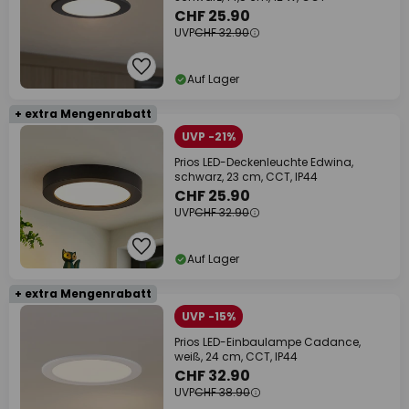
CHF 25.90
UVP
CHF 32.90
Auf Lager
+ extra Mengenrabatt
UVP -21%
Prios LED-Deckenleuchte Edwina,
schwarz, 23 cm, CCT, IP44
CHF 25.90
UVP
CHF 32.90
Auf Lager
+ extra Mengenrabatt
UVP -15%
Prios LED-Einbaulampe Cadance,
weiß, 24 cm, CCT, IP44
CHF 32.90
UVP
CHF 38.90