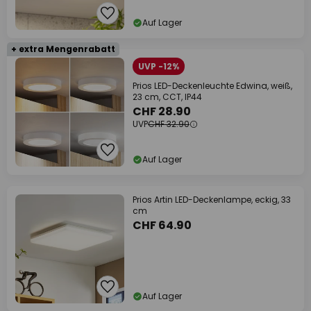
Auf Lager
+ extra Mengenrabatt
UVP -12%
Prios LED-Deckenleuchte Edwina, weiß,
23 cm, CCT, IP44
CHF 28.90
UVP
CHF 32.90
Auf Lager
Prios Artin LED-Deckenlampe, eckig, 33
cm
CHF 64.90
Auf Lager