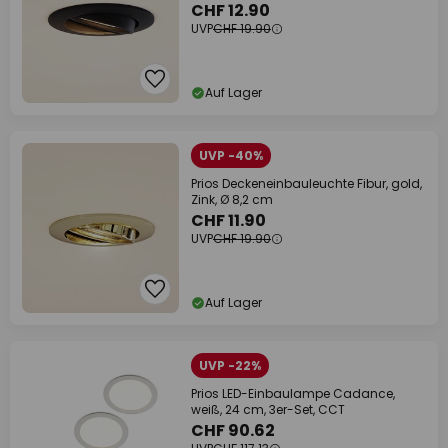
CHF 12.90
UVP
CHF 19.90
Auf Lager
UVP -40%
Prios Deckeneinbauleuchte Fibur, gold,
Zink, Ø 8,2 cm
CHF 11.90
UVP
CHF 19.90
Auf Lager
UVP -22%
Prios LED-Einbaulampe Cadance,
weiß, 24 cm, 3er-Set, CCT
CHF 90.62