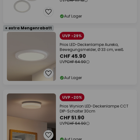
UVP
CHF 117.13
Auf Lager
+ extra Mengenrabatt
UVP -29%
Prios LED-Deckenlampe Aureka,
Bewegungsmelder, Ø 33 cm, weiß
CHF 45.90
UVP
CHF 64.90
Auf Lager
UVP -20%
Prios Wynion LED-Deckenlampe CCT
DIP-Schalter 30cm
CHF 51.90
UVP
CHF 64.90
Auf Lager