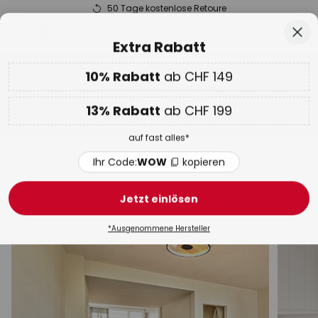
50 Tage kostenlose Retoure
Zum
Sch
Extra Rabatt
Inhalt
springen
10% Rabatt
ab CHF 149
Nur
00D 19H 57M 07S
10% ab CHF 149 & 13% ab CHF 199 extra
auf fast alles
he
13% Rabatt
ab CHF 199
Code:
WOW
kopieren
auf fast alles*
WOW Week:
Bis zu -70%
Ihr Code:
WOW
kopieren
PRIOS Deckenleuchten
Jetzt einlösen
Design Deckenleuchten
Deckenleuchten modern
*Ausgenommene Hersteller