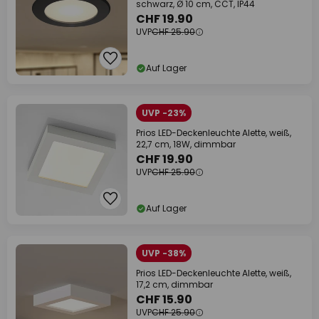
schwarz, Ø 10 cm, CCT, IP44
CHF 19.90
UVP
CHF 25.90
Auf Lager
UVP -23%
Prios LED-Deckenleuchte Alette, weiß,
22,7 cm, 18W, dimmbar
CHF 19.90
UVP
CHF 25.90
Auf Lager
UVP -38%
Prios LED-Deckenleuchte Alette, weiß,
17,2 cm, dimmbar
CHF 15.90
UVP
CHF 25.90