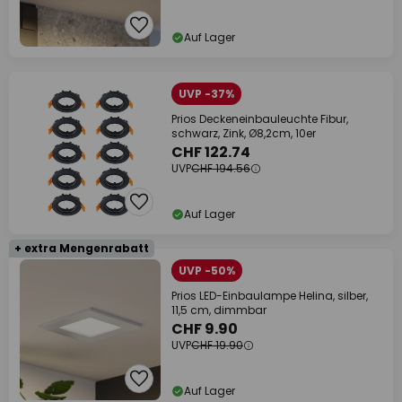
Auf Lager
UVP -37%
Prios Deckeneinbauleuchte Fibur,
schwarz, Zink, Ø8,2cm, 10er
CHF 122.74
UVP
CHF 194.56
Auf Lager
+ extra Mengenrabatt
UVP -50%
Prios LED-Einbaulampe Helina, silber,
11,5 cm, dimmbar
CHF 9.90
UVP
CHF 19.90
Auf Lager