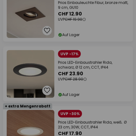
Prios Einbauleuchte Fibur, bronze matt,
9 cm, GU10
CHF 12.90
UVP
CHF 19.90
Auf Lager
UVP -17%
Prios LED-Einbaustrahler Rida,
schwarz, Ø 12 cm, CCT, IP44
CHF 23.90
UVP
CHF 28.90
Auf Lager
+ extra Mengenrabatt
UVP -30%
Prios LED-Einbaustrahler Rida, weiß. Ø
23 cm, 30W, CCT, IP44
CHF 17.90