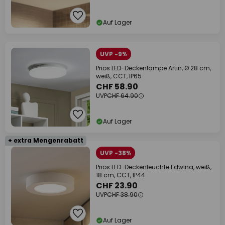
Auf Lager
UVP -9%
Prios LED-Deckenlampe Artin, Ø 28 cm,
weiß, CCT, IP65
CHF 58.90
UVP
CHF 64.90
Auf Lager
+ extra Mengenrabatt
UVP -38%
Prios LED-Deckenleuchte Edwina, weiß,
18 cm, CCT, IP44
CHF 23.90
UVP
CHF 38.90
Auf Lager