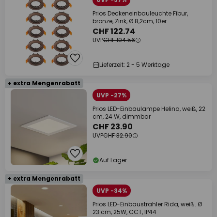
Prios Deckeneinbauleuchte Fibur,
bronze, Zink, Ø 8,2cm, 10er
CHF 122.74
UVP
CHF 194.56
Lieferzeit: 2 - 5 Werktage
+ extra Mengenrabatt
UVP -27%
Prios LED-Einbaulampe Helina, weiß, 22
cm, 24 W, dimmbar
CHF 23.90
UVP
CHF 32.90
Auf Lager
+ extra Mengenrabatt
UVP -34%
Prios LED-Einbaustrahler Rida, weiß. Ø
23 cm, 25W, CCT, IP44