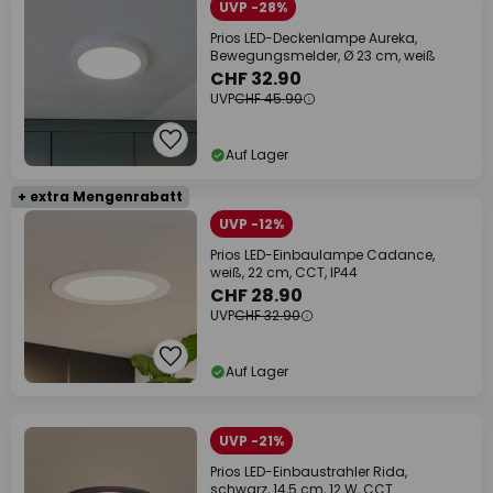
UVP -28%
Prios LED-Deckenlampe Aureka,
Bewegungsmelder, Ø 23 cm, weiß
CHF 32.90
UVP
CHF 45.90
Auf Lager
+ extra Mengenrabatt
UVP -12%
Prios LED-Einbaulampe Cadance,
weiß, 22 cm, CCT, IP44
CHF 28.90
UVP
CHF 32.90
Auf Lager
UVP -21%
Prios LED-Einbaustrahler Rida,
schwarz, 14,5 cm, 12 W, CCT