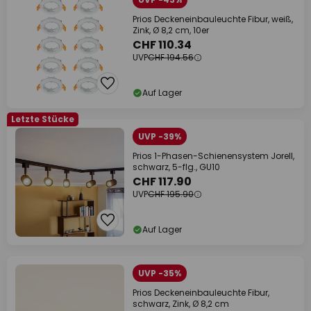
Prios Deckeneinbauleuchte Fibur, weiß,
Zink, Ø 8,2 cm, 10er
CHF 110.34
UVP
CHF 194.56
Auf Lager
Letzte Stücke
UVP -39%
Prios 1-Phasen-Schienensystem Jorell,
schwarz, 5-flg., GU10
CHF 117.90
UVP
CHF 195.90
Auf Lager
UVP -35%
Prios Deckeneinbauleuchte Fibur,
schwarz, Zink, Ø 8,2 cm