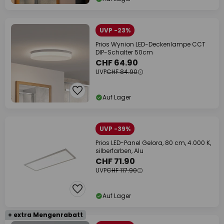
UVP -23%
Prios Wynion LED-Deckenlampe CCT
DIP-Schalter 50cm
CHF 64.90
UVP
CHF 84.90
Auf Lager
UVP -39%
Prios LED-Panel Gelora, 80 cm, 4.000 K,
silberfarben, Alu
CHF 71.90
UVP
CHF 117.90
Auf Lager
+ extra Mengenrabatt