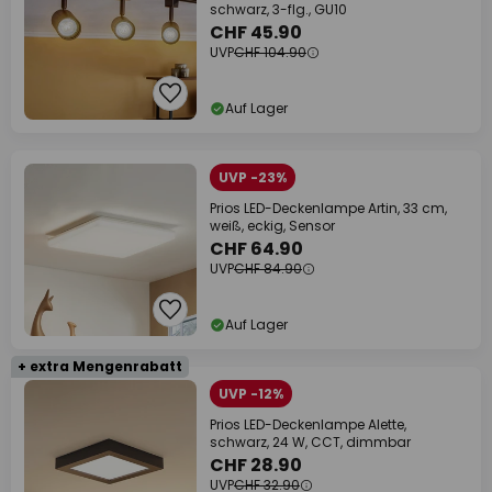
schwarz, 3-flg., GU10
CHF 45.90
UVP
CHF 104.90
Auf Lager
UVP -23%
Prios LED-Deckenlampe Artin, 33 cm,
weiß, eckig, Sensor
CHF 64.90
UVP
CHF 84.90
Auf Lager
+ extra Mengenrabatt
UVP -12%
Prios LED-Deckenlampe Alette,
schwarz, 24 W, CCT, dimmbar
CHF 28.90
UVP
CHF 32.90