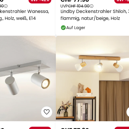
90
UVP
CHF 104.90
kenstrahler Wanessa,
Lindby Deckenstrahler Shiloh, 
., Holz, weiß, E14
flammig, natur/beige, Holz
Auf Lager