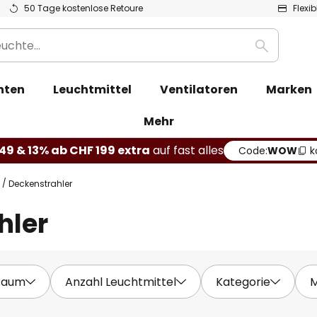
50 Tage kostenlose Retoure
Flexi
Suche
hten
Leuchtmittel
Ventilatoren
Marken
Mehr
49 & 13% ab CHF 199 extra
auf fast alles
Code:
WOW
k
Deckenstrahler
hler
Raum
Anzahl Leuchtmittel
Kategorie
M