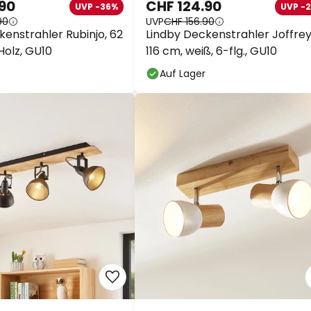
.90
CHF 124.90
UVP -36%
UVP -
90
UVP
CHF 156.90
kenstrahler Rubinjo, 62
Lindby Deckenstrahler Joffrey
 Holz, GU10
116 cm, weiß, 6-flg., GU10
Auf Lager