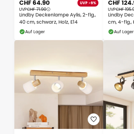
CHF 64.90
CHF 124
UVP -9%
UVP
CHF 71.90
UVP
CHF 195.
Lindby Deckenlampe Aylis, 2-flg.,
Lindby Dec
40 cm, schwarz, Holz, E14
cm, 4-flg.,
Auf Lager
Auf Lager