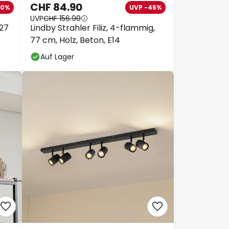
CHF 84.90
20%
UVP -45%
UVP
CHF 156.90
 27
Lindby Strahler Filiz, 4-flammig,
77 cm, Holz, Beton, E14
Auf Lager