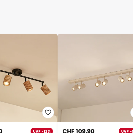
0
CHF 109.90
UVP -12%
UVP -