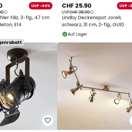
0
CHF 25.90
UVP -44%
UVP -
90
UVP
CHF 38.90
ler Filiz, 3-flg., 47 cm
Lindby Deckenspot Jorell,
 Beton, E14
schwarz, 31 cm, 2-flg., GU10
Auf Lager
genrabatt