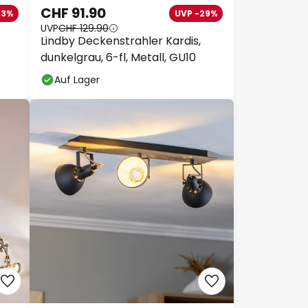
CHF 91.90
33%
UVP -29%
UVP
CHF 129.90
Lindby Deckenstrahler Kardis,
dunkelgrau, 6-fl, Metall, GU10
Auf Lager