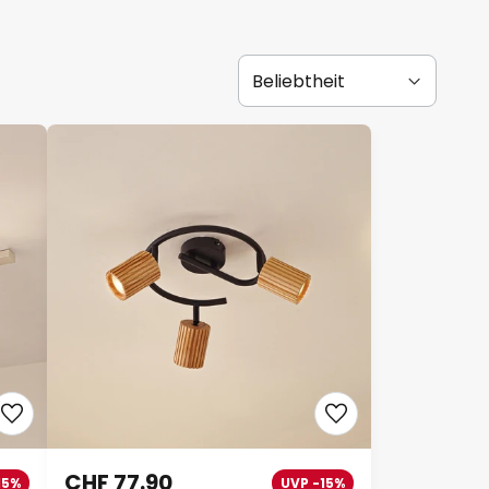
CHF 77.90
15%
UVP -15%