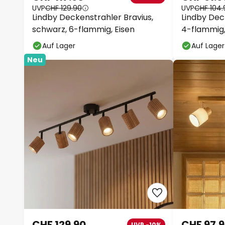
UVP
CHF 129.90
UVP
CHF 104.
Lindby Deckenstrahler Bravius,
Lindby Deck
schwarz, 6-flammig, Eisen
4-flammig,
Auf Lager
Auf Lager
Neu
CHF 129.90
CHF 97.
UVP -10%