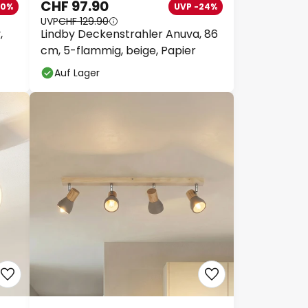
CHF 97.90
20%
UVP -24%
UVP
CHF 129.90
,
Lindby Deckenstrahler Anuva, 86
cm, 5-flammig, beige, Papier
Auf Lager