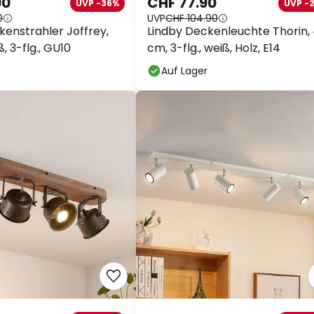
90
CHF 77.90
UVP -36%
UVP -
0
UVP
CHF 104.90
kenstrahler Joffrey,
Lindby Deckenleuchte Thorin,
, 3-flg., GU10
cm, 3-flg., weiß, Holz, E14
Auf Lager