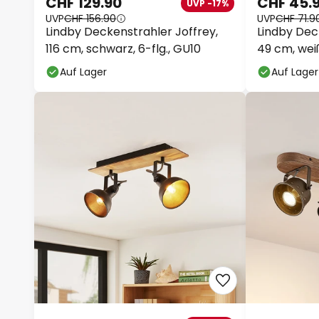
CHF 129.90
CHF 45.
UVP -17%
UVP
CHF 156.90
UVP
CHF 71.9
Lindby Deckenstrahler Joffrey,
Lindby Dec
116 cm, schwarz, 6-flg., GU10
49 cm, weiß
Auf Lager
Auf Lager