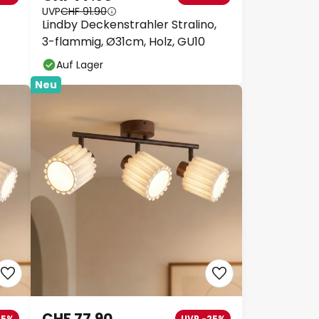
UVP
CHF 91.90
Lindby Deckenstrahler Stralino,
3-flammig, Ø31cm, Holz, GU10
Auf Lager
Neu
CHF 77.90
25%
UVP -25%