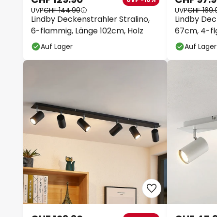
UVP
CHF 144.90
UVP
CHF 169.
Lindby Deckenstrahler Stralino,
Lindby Dec
6-flammig, Länge 102cm, Holz
67cm, 4-flg
Auf Lager
Auf Lager