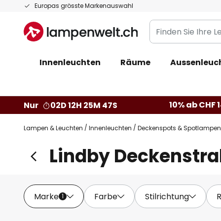
Zum
Europas grösste Markenauswahl
Inhalt
Finden
springen
Sie
Ihre
Innenleuchten
Räume
Aussenleuc
Leuchte...
10% ab CHF 1
Nur
02D 12H 25M 46S
Lampen & Leuchten
Innenleuchten
Deckenspots & Spotlampen
Lindby Deckenstra
Marke
Farbe
Stilrichtung
1