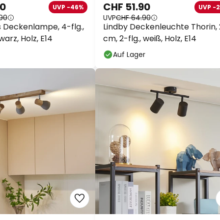
90
CHF 51.90
UVP -46%
UVP -
90
UVP
CHF 64.90
s Deckenlampe, 4-flg.,
Lindby Deckenleuchte Thorin,
arz, Holz, E14
cm, 2-flg., weiß, Holz, E14
Auf Lager