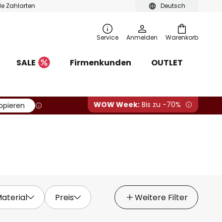
ble Zahlarten
Deutsch
Service
Anmelden
Warenkorb
SALE
Firmenkunden
OUTLET
WOW Week:
Bis zu -70%
opieren
aterial
Preis
Weitere Filter