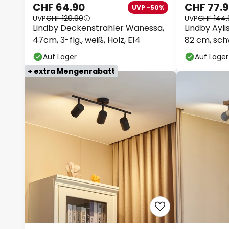
CHF 64.90
CHF 77.
UVP -50%
UVP
CHF 129.90
UVP
CHF 144.
Lindby Deckenstrahler Wanessa,
Lindby Ayli
47cm, 3-flg., weiß, Holz, E14
82 cm, schw
Auf Lager
Auf Lager
+ extra Mengenrabatt