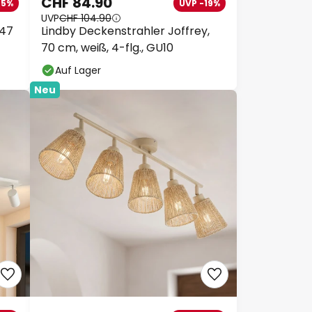
CHF 84.90
25%
UVP -19%
UVP
CHF 104.90
 47
Lindby Deckenstrahler Joffrey,
70 cm, weiß, 4-flg., GU10
Auf Lager
Neu