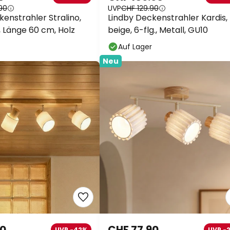
90
UVP
CHF 129.90
enstrahler Stralino,
Lindby Deckenstrahler Kardis,
 Länge 60 cm, Holz
beige, 6-flg., Metall, GU10
Auf Lager
Neu
90
CHF 77.90
UVP -42%
UVP -