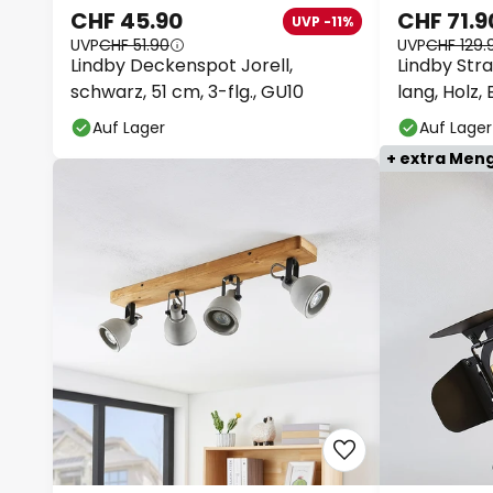
CHF 45.90
CHF 71.9
UVP -11%
UVP
CHF 51.90
UVP
CHF 129.
Lindby Deckenspot Jorell,
Lindby Strah
schwarz, 51 cm, 3-flg., GU10
lang, Holz,
Auf Lager
Auf Lager
+ extra Men