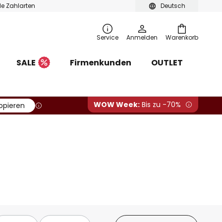
ble Zahlarten
Deutsch
Service
Anmelden
Warenkorb
SALE
Firmenkunden
OUTLET
WOW Week:
Bis zu -70%
opieren