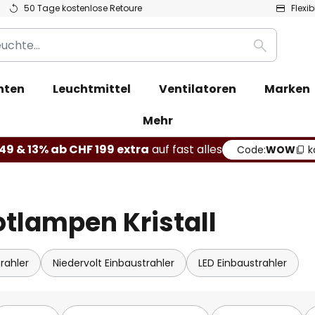
50 Tage kostenlose Retoure
Flexi
Suche
hten
Leuchtmittel
Ventilatoren
Marken
Mehr
49 & 13% ab CHF 199 extra
auf fast alles
Code:
WOW
k
tlampen Kristall
rahler
Niedervolt Einbaustrahler
LED Einbaustrahler