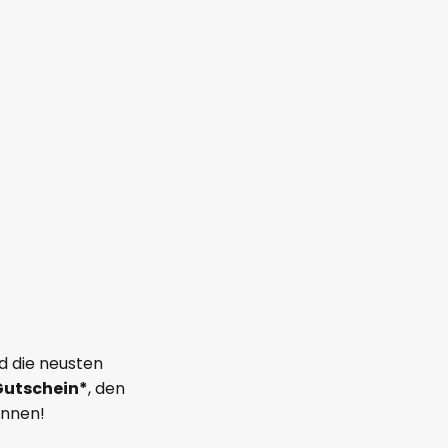
d die neusten
Gutschein*
, den
önnen!