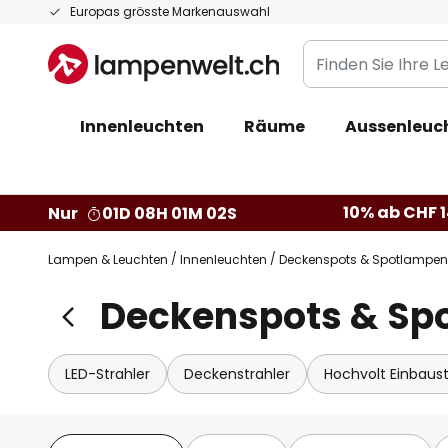
Zum
Europas grösste Markenauswahl
Inhalt
Finden
springen
Sie
Ihre
Innenleuchten
Räume
Aussenleuc
Leuchte...
10% ab CHF 1
Nur
01D 08H 01M 01S
Lampen & Leuchten
Innenleuchten
Deckenspots & Spotlampen
Deckenspots & Spo
LED-Strahler
Deckenstrahler
Hochvolt Einbaust