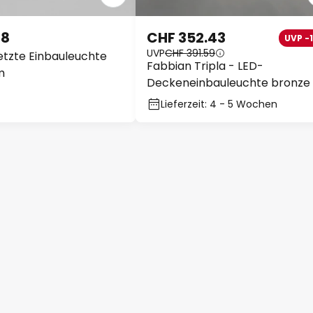
88
CHF 352.43
UVP -
UVP
CHF 391.59
setzte Einbauleuchte
Fabbian Tripla - LED-
m
Deckeneinbauleuchte bronze
Lieferzeit: 4 - 5 Wochen