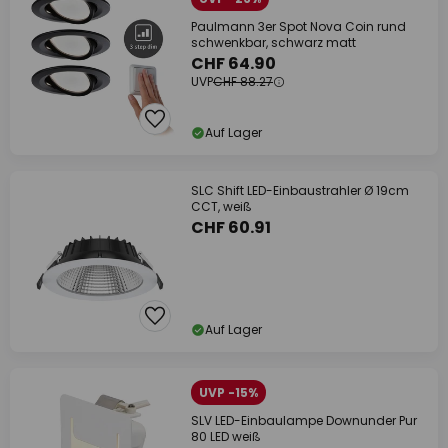
Paulmann 3er Spot Nova Coin rund
schwenkbar, schwarz matt
CHF 64.90
UVP
CHF 88.27
Auf Lager
SLC Shift LED-Einbaustrahler Ø 19cm
CCT, weiß
CHF 60.91
Auf Lager
UVP -15%
SLV LED-Einbaulampe Downunder Pur
80 LED weiß