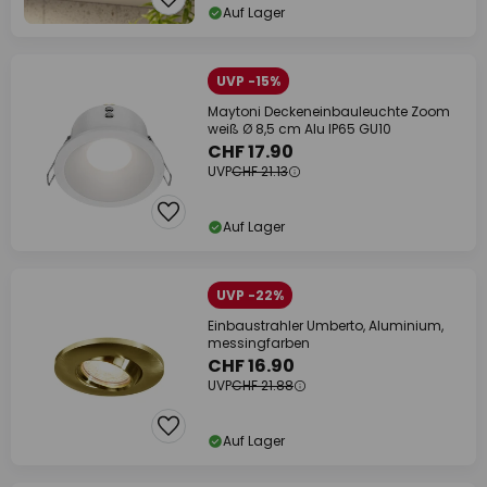
Auf Lager
UVP -15%
Maytoni Deckeneinbauleuchte Zoom
weiß Ø 8,5 cm Alu IP65 GU10
CHF 17.90
UVP
CHF 21.13
Auf Lager
UVP -22%
Einbaustrahler Umberto, Aluminium,
messingfarben
CHF 16.90
UVP
CHF 21.88
Auf Lager