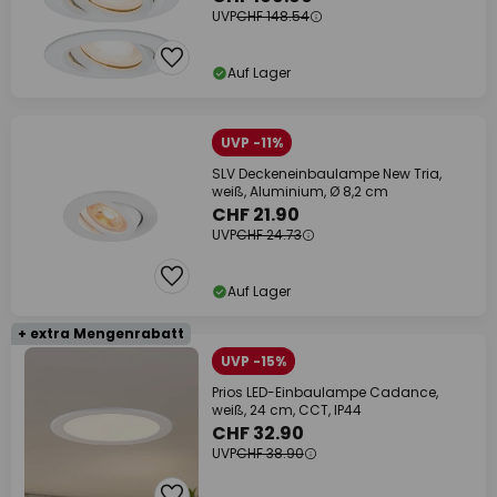
UVP
CHF 148.54
Auf Lager
UVP -11%
SLV Deckeneinbaulampe New Tria,
weiß, Aluminium, Ø 8,2 cm
CHF 21.90
UVP
CHF 24.73
Auf Lager
+ extra Mengenrabatt
UVP -15%
Prios LED-Einbaulampe Cadance,
weiß, 24 cm, CCT, IP44
CHF 32.90
UVP
CHF 38.90