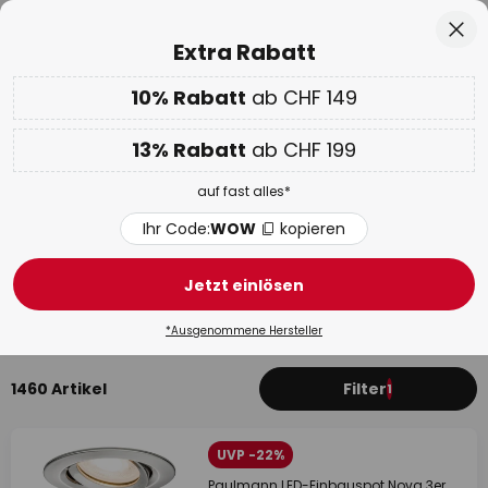
50 Tage kostenlose Retoure
Zum
Sch
Extra Rabatt
Inhalt
springen
10% Rabatt
ab CHF 149
Nur
01D 01H 41M 44S
10% ab CHF 149 & 13% ab CHF 199 extra
auf fast alles
he
13% Rabatt
ab CHF 199
Code:
WOW
kopieren
auf fast alles*
WOW Week:
Bis zu -70%
Ihr Code:
WOW
kopieren
Einbaustrahler, Downlights
Aluminium
Jetzt einlösen
Deckeneinbaustrahler
LED Einbaustrahler
Hochvolt 
*Ausgenommene Hersteller
1460 Artikel
Filter
1
UVP -22%
Paulmann LED-Einbauspot Nova 3er