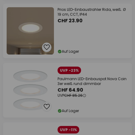
Prios LED-Einbaustrahler Rida, weiß. Ø
19 cm, CCT, IP44
CHF 23.90
Auf Lager
UVP -23%
Paulmann LED-Einbauspot Nova Coin
3er weiß rund dimmbar
CHF 64.90
UVP
CHF 85.26
Auf Lager
UVP -11%