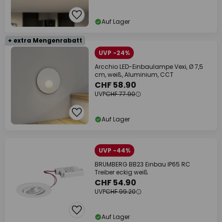
Auf Lager
+ extra Mengenrabatt
UVP -24%
Arcchio LED-Einbaulampe Vexi, Ø 7,5
cm, weiß, Aluminium, CCT
CHF 58.90
UVP
CHF 77.90
Auf Lager
UVP -44%
BRUMBERG BB23 Einbau IP65 RC
Treiber eckig weiß
CHF 54.90
UVP
CHF 99.20
Auf Lager