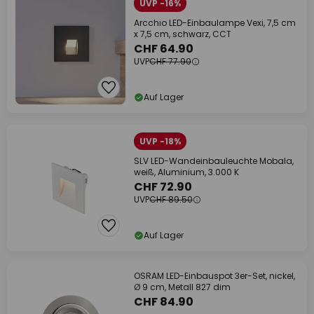
UVP -16%
Arcchio LED-Einbaulampe Vexi, 7,5 cm
x 7,5 cm, schwarz, CCT
CHF 64.90
UVP
CHF 77.90
Auf Lager
UVP -18%
SLV LED-Wandeinbauleuchte Mobala,
weiß, Aluminium, 3.000 K
CHF 72.90
UVP
CHF 89.50
Auf Lager
OSRAM LED-Einbauspot 3er-Set, nickel,
Ø 9 cm, Metall 827 dim
CHF 84.90