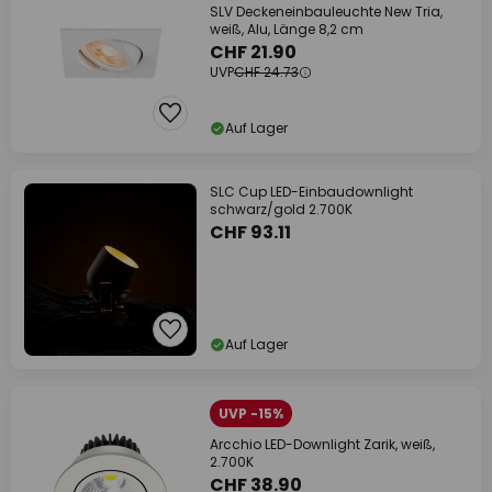
SLV Deckeneinbauleuchte New Tria,
weiß, Alu, Länge 8,2 cm
CHF 21.90
UVP
CHF 24.73
Auf Lager
SLC Cup LED-Einbaudownlight
schwarz/gold 2.700K
CHF 93.11
Auf Lager
UVP -15%
Arcchio LED-Downlight Zarik, weiß,
2.700K
CHF 38.90