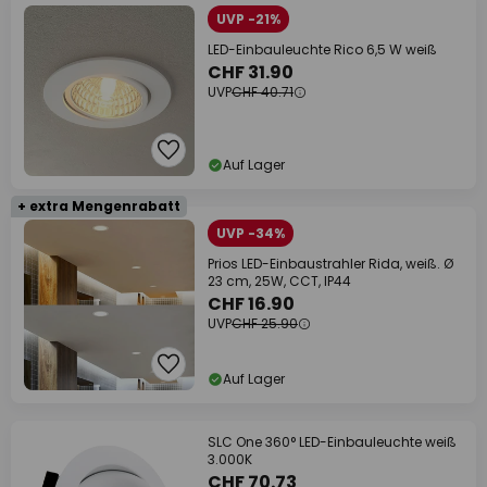
UVP -21%
LED-Einbauleuchte Rico 6,5 W weiß
CHF 31.90
UVP
CHF 40.71
Auf Lager
+ extra Mengenrabatt
UVP -34%
Prios LED-Einbaustrahler Rida, weiß. Ø
23 cm, 25W, CCT, IP44
CHF 16.90
UVP
CHF 25.90
Auf Lager
SLC One 360° LED-Einbauleuchte weiß
3.000K
CHF 70.73