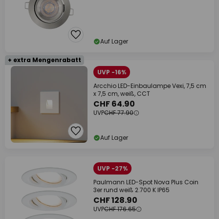
Auf Lager
+ extra Mengenrabatt
UVP -16%
Arcchio LED-Einbaulampe Vexi, 7,5 cm
x 7,5 cm, weiß, CCT
CHF 64.90
UVP
CHF 77.90
Auf Lager
UVP -27%
Paulmann LED-Spot Nova Plus Coin
3er rund weiß 2.700 K IP65
CHF 128.90
UVP
CHF 176.65