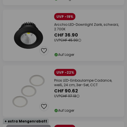
UVP -19%
Arcchio LED-Downlight Zarik, schwarz,
2.700K
CHF 36.90
UVP
CHF 45.90
Auf Lager
UVP -22%
Prios LED-Einbaulampe Cadance,
weiß, 24 cm, 3er-Set, CCT
CHF 90.62
UVP
CHF 117.13
Auf Lager
+ extra Mengenrabatt