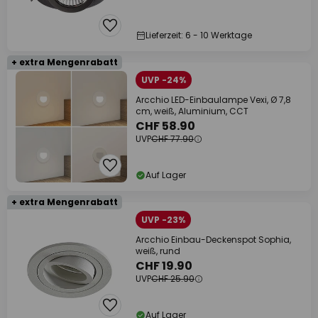
Lieferzeit: 6 - 10 Werktage
+ extra Mengenrabatt
UVP -24%
Arcchio LED-Einbaulampe Vexi, Ø 7,8
cm, weiß, Aluminium, CCT
CHF 58.90
UVP
CHF 77.90
Auf Lager
+ extra Mengenrabatt
UVP -23%
Arcchio Einbau-Deckenspot Sophia,
weiß, rund
CHF 19.90
UVP
CHF 25.90
Auf Lager