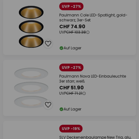
UVP -27%
Paulmann Cole LED-Spotlight, gold-
schwarz, 3er-Set
CHF 74.90
UVP
CHF 103.38
Auf Lager
UVP -27%
Paulmann Nova LED-Einbauleuchte
3er starr, weiß
CHF 51.90
UVP
CHF 71.21
Auf Lager
UVP -19%
SLV Deckeneinbaulampe New Tria, alu,