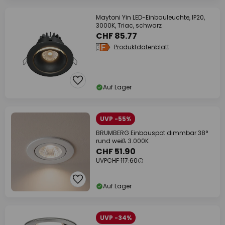
Maytoni Yin LED-Einbauleuchte, IP20,
3000K, Triac, schwarz
CHF 85.77
Produktdatenblatt
Auf Lager
UVP -55%
BRUMBERG Einbauspot dimmbar 38°
rund weiß 3.000K
CHF 51.90
UVP
CHF 117.60
Auf Lager
UVP -34%