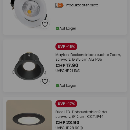
Produktdatenblatt
Auf Lager
UVP -15%
Maytoni Deckeneinbauleuchte Zoom,
schwarz, Ø 8,5 cm Alu IP65
CHF 17.90
UVP
CHF 21.13
Auf Lager
UVP -17%
Prios LED-Einbaustrahler Rida,
schwarz, Ø 12 cm, CCT, IP44
CHF 23.90
UVP
CHF 28.90