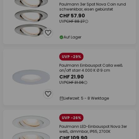
Paulmann 3er Spot Nova Coin rund
schwenkbar, eisen gebürstet
CHF 57.90
UVP
CHF 88.27
Auf Lager
UVP -29%
Paulmann Einbauspot Calla weiß
on/off starr 4.000 K Ø 9 cm
CHF 21.90
UVP
CHF 31.06
Lieferzeit: 5 - 8 Werktage
UVP -26%
Paulmann LED-Einbauspot Nova 3er
weiß, dimmbar, IP65, 2700K
CHF 109.90