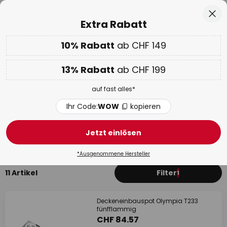
Europas grösste Markenauswahl
Zum
Sch
Extra Rabatt
Inhalt
springen
10% Rabatt
ab CHF 149
Nur
00D 12H 34M 48S
10% ab CHF 149 & 13% ab CHF 199 extra
auf fast alles
he
13% Rabatt
ab CHF 199
Code:
WOW
kopieren
auf fast alles*
WOW Week:
Bis zu -70%
Ihr Code:
WOW
kopieren
Einbaustrahler, Downlights Gips / Ton
Jetzt einlösen
Deckeneinbaustrahler
LED Einbaustrahler
Hochvolt 
*Ausgenommene Hersteller
11 Artikel
Filter
1
Deckeneinbauspot Olympia T233
fünfflammig
CHF 84.57