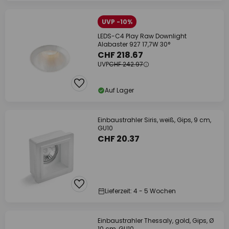
UVP -10%
LEDS-C4 Play Raw Downlight
Alabaster 927 17,7W 30°
CHF 218.67
UVP
CHF 242.97
Auf Lager
Einbaustrahler Siris, weiß, Gips, 9 cm,
GU10
CHF 20.37
Lieferzeit: 4 - 5 Wochen
Einbaustrahler Thessaly, gold, Gips, Ø
10 cm, GU10