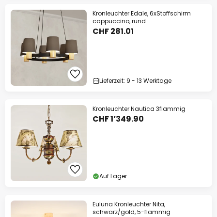
Kronleuchter Edale, 6xStoffschirm
cappuccino, rund
CHF 281.01
Lieferzeit: 9 - 13 Werktage
Kronleuchter Nautica 3flammig
CHF 1’349.90
Auf Lager
Euluna Kronleuchter Nita,
schwarz/gold, 5-flammig