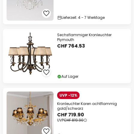
Lieferzeit: 4 - 7 Werktage
Sechsflammiger Kronleuchter
Plymouth
CHF 764.53
Auf Lager
UVP -12%
Kronleuchter Karen achtflammig
gold/schwarz
CHF 719.90
UVP
CHF 819.90