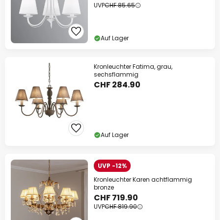
UVP
CHF 85.65
Auf Lager
Kronleuchter Fatima, grau,
sechsflammig
CHF 284.90
Auf Lager
UVP -12%
Kronleuchter Karen achtflammig
bronze
CHF 719.90
UVP
CHF 819.90