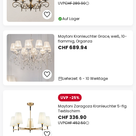
UVP
CHF 289.90
Auf Lager
Maytoni Kronleuchter Grace, weiß, 10-
flammig, Organza
CHF 689.94
Lieferzeit: 6 - 10 Werktage
UVP -25%
Maytoni Zaragoza Kronleuchter 5-flg.
Textilschirm
CHF 336.90
UVP
CHF 452.50