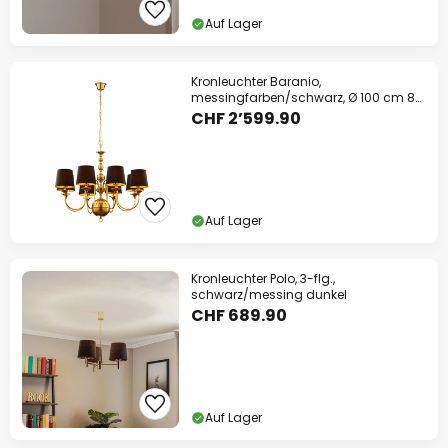
Auf Lager
Kronleuchter Baranio,
messingfarben/schwarz, Ø 100 cm 8-
flg.
CHF 2’599.90
Auf Lager
Kronleuchter Polo, 3-flg.,
schwarz/messing dunkel
CHF 689.90
Auf Lager