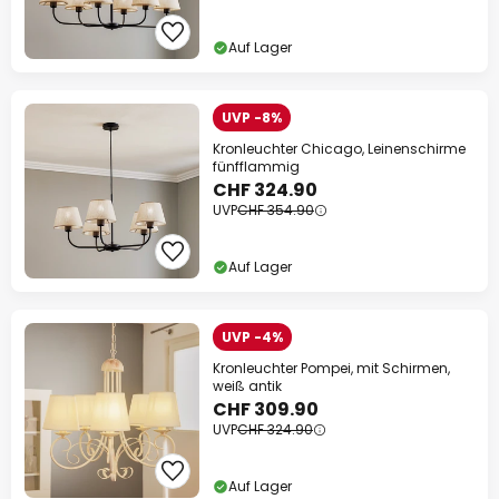
Auf Lager
UVP -8%
Kronleuchter Chicago, Leinenschirme
fünfflammig
CHF 324.90
UVP
CHF 354.90
Auf Lager
UVP -4%
Kronleuchter Pompei, mit Schirmen,
weiß antik
CHF 309.90
UVP
CHF 324.90
Auf Lager