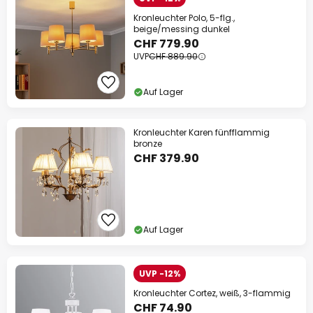
Kronleuchter Polo, 5-flg.,
beige/messing dunkel
CHF 779.90
UVP
CHF 889.90
Auf Lager
Kronleuchter Karen fünfflammig
bronze
CHF 379.90
Auf Lager
UVP -12%
Kronleuchter Cortez, weiß, 3-flammig
CHF 74.90