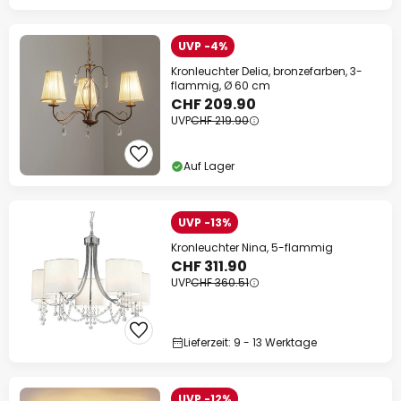
UVP -4%
Kronleuchter Delia, bronzefarben, 3-
flammig, Ø 60 cm
CHF 209.90
UVP
CHF 219.90
Auf Lager
UVP -13%
Kronleuchter Nina, 5-flammig
CHF 311.90
UVP
CHF 360.51
Lieferzeit: 9 - 13 Werktage
UVP -12%