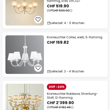
flammig, Ø 85 cm, E27
CHF 519.90
UVP
CHF 599.90
Lieferzeit: 4 - 5 Wochen
Kronleuchter Cortez, weiß, 5-flammig
CHF 159.82
Lieferzeit: 3 - 4 Wochen
UVP -24%
Kronleuchter Noblesse, Shantung-
Stoff, 12-flammig
CHF 2’399.90
UVP
CHF 3’182.46