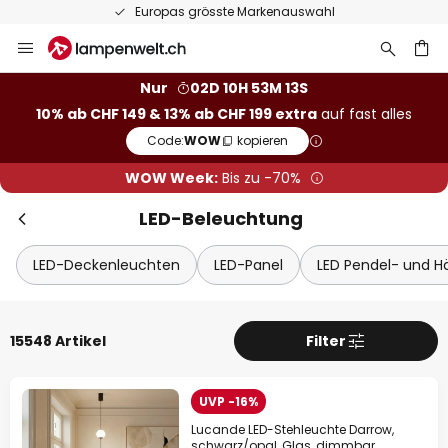
50 Tage kostenlose Retoure
Zum
Sch
Extra Rabatt
Inhalt
springen
10% Rabatt
ab CHF 149
Nur
02D 10H 53M 11S
10% ab CHF 149 & 13% ab CHF 199 extra
auf fast alles
he
13% Rabatt
ab CHF 199
Code:
WOW
kopieren
auf fast alles*
WOW Week:
Bis zu -70%
Ihr Code:
WOW
kopieren
LED-Beleuchtung
Jetzt einlösen
LED-Deckenleuchten
LED-Panel
LED Pendel- und 
*Ausgenommene Hersteller
15548 Artikel
Filter
UVP -16%
Lucande LED-Stehleuchte Darrow,
schwarz/opal, Glas, dimmbar