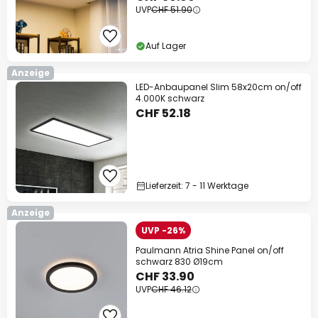
UVP
CHF 51.90
Auf Lager
Anzeige
LED-Anbaupanel Slim 58x20cm on/off
4.000K schwarz
CHF 52.18
Lieferzeit: 7 - 11 Werktage
Anzeige
UVP -26%
Paulmann Atria Shine Panel on/off
schwarz 830 Ø19cm
CHF 33.90
UVP
CHF 46.12