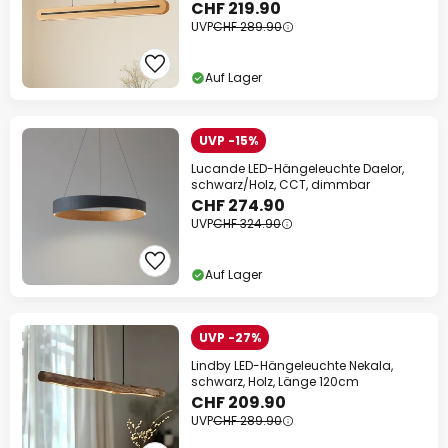
CHF 219.90
UVP
CHF 289.90
Auf Lager
UVP -15%
Lucande LED-Hängeleuchte Daelor,
schwarz/Holz, CCT, dimmbar
CHF 274.90
UVP
CHF 324.90
Auf Lager
UVP -27%
Lindby LED-Hängeleuchte Nekala,
schwarz, Holz, Länge 120cm
CHF 209.90
UVP
CHF 289.90