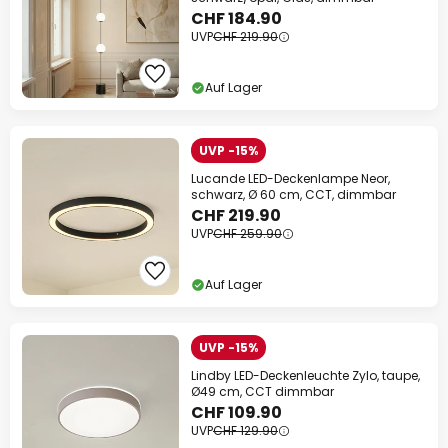
CHF 184.90
UVP
CHF 219.90
Auf Lager
UVP -15%
Lucande LED-Deckenlampe Neor,
schwarz, Ø 60 cm, CCT, dimmbar
CHF 219.90
UVP
CHF 259.90
Auf Lager
UVP -15%
Lindby LED-Deckenleuchte Zylo, taupe,
Ø49 cm, CCT dimmbar
CHF 109.90
UVP
CHF 129.90