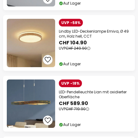
Auf Lager
UVP -58%
Lindby LED-Deckenlampe Emiva, Ø 49
cm, Holz hell, CCT
CHF 104.90
UVP
CHF 249.90
Auf Lager
UVP -18%
LED-Pendelleuchte Lian mit oxidierter
Oberfläche
CHF 589.90
UVP
CHF 719.90
Auf Lager