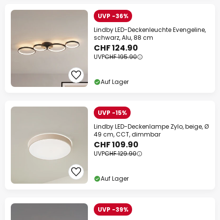
UVP -36%
Lindby LED-Deckenleuchte Evengeline,
schwarz, Alu, 88 cm
CHF 124.90
UVP
CHF 195.90
Auf Lager
UVP -15%
Lindby LED-Deckenlampe Zylo, beige, Ø
49 cm, CCT, dimmbar
CHF 109.90
UVP
CHF 129.90
Auf Lager
UVP -39%