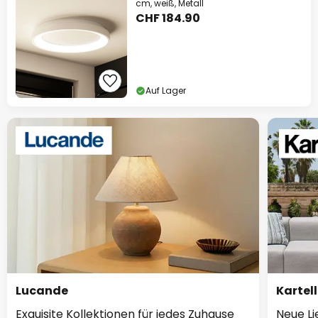
cm, weiß, Metall
CHF 184.90
Auf Lager
Lucande
Kartell
Exquisite Kollektionen für jedes Zuhause
Neue Li