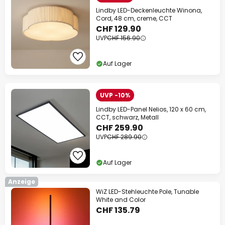
Lindby LED-Deckenleuchte Winona,
Cord, 48 cm, creme, CCT
CHF 129.90
UVP
CHF 156.90
Auf Lager
UVP -10%
Lindby LED-Panel Nelios, 120 x 60 cm,
CCT, schwarz, Metall
CHF 259.90
UVP
CHF 289.90
Auf Lager
Anzeige
WiZ LED-Stehleuchte Pole, Tunable
White and Color
CHF 135.79