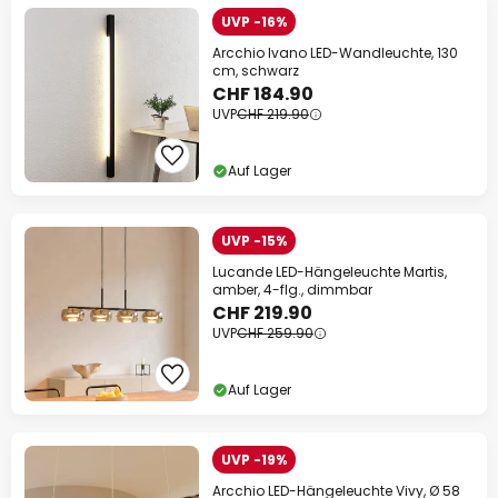
UVP -16%
Arcchio Ivano LED-Wandleuchte, 130
cm, schwarz
CHF 184.90
UVP
CHF 219.90
Auf Lager
UVP -15%
Lucande LED-Hängeleuchte Martis,
amber, 4-flg., dimmbar
CHF 219.90
UVP
CHF 259.90
Auf Lager
UVP -19%
Arcchio LED-Hängeleuchte Vivy, Ø 58