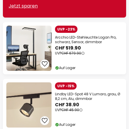
Jetzt sparen
UVP -23%
Arcchio LED-Stehleuchte Logan Pro,
schwarz, Sensor, dimmbar
CHF 519.90
UVP
CHF 679.90
Auf Lager
UVP -15%
Lindby LED-Spot 48 V Lumaro, grau, Ø
8,2 cm, Alu, dimmbar
CHF 38.90
UVP
CHF 45.90
Auf Lager