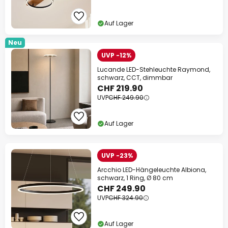
Auf Lager
Neu
UVP -12%
Lucande LED-Stehleuchte Raymond,
schwarz, CCT, dimmbar
CHF 219.90
UVP
CHF 249.90
Auf Lager
UVP -23%
Arcchio LED-Hängeleuchte Albiona,
schwarz, 1 Ring, Ø 80 cm
CHF 249.90
UVP
CHF 324.90
Auf Lager