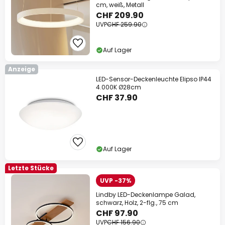
cm, weiß, Metall
CHF 209.90
UVP
CHF 259.90
Auf Lager
Anzeige
LED-Sensor-Deckenleuchte Elipso IP44
4.000K Ø28cm
CHF 37.90
Auf Lager
Letzte Stücke
UVP -37%
Lindby LED-Deckenlampe Galad,
schwarz, Holz, 2-flg., 75 cm
CHF 97.90
UVP
CHF 156.90