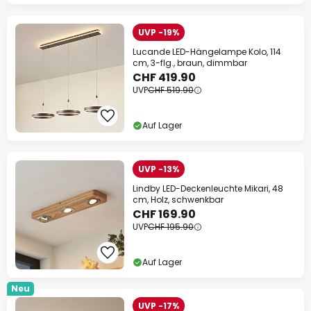
UVP -19%
Lucande LED-Hängelampe Kolo, 114
cm, 3-flg., braun, dimmbar
CHF 419.90
UVP
CHF 519.90
Auf Lager
UVP -13%
Lindby LED-Deckenleuchte Mikari, 48
cm, Holz, schwenkbar
CHF 169.90
UVP
CHF 195.90
Auf Lager
Neu
UVP -17%