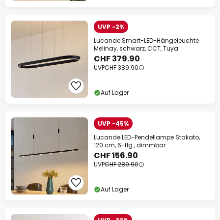
UVP -2%
Lucande Smart-LED-Hängeleuchte
Melinay, schwarz, CCT, Tuya
CHF 379.90
UVP
CHF 389.90
Auf Lager
UVP -45%
Lucande LED-Pendellampe Stakato,
120 cm, 6-flg., dimmbar
CHF 156.90
UVP
CHF 289.90
Auf Lager