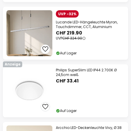
UVP -32%
Lucande LED-Hängeleuchte Myron,
Touchdimmer, CCT, Aluminium
CHF 219.90
UVP
CHF 324.90
Auf Lager
Anzeige
Philips SuperSlim LED IP44 2.700K Ø
24,5cm weiß
CHF 33.41
Auf Lager
Arcchio LED-Deckenleuchte Vivy, Ø 38