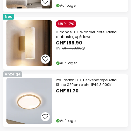
Auf Lager
Neu
UVP -7%
Lucande LED-Wandleuchte Tavira,
alabaster, up/down
CHF 156.90
UVP
CHF 169.90
Auf Lager
Anzeige
Paulmann LED-Deckenlampe Atria
Shine Ø29cm eiche IP44 3.000K
CHF 51.70
Auf Lager