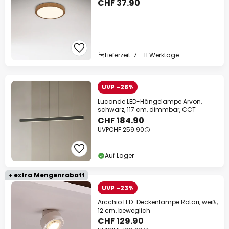
CHF 37.90
Lieferzeit: 7 - 11 Werktage
UVP -28%
Lucande LED-Hängelampe Arvon,
schwarz, 117 cm, dimmbar, CCT
CHF 184.90
UVP
CHF 259.90
Auf Lager
+ extra Mengenrabatt
UVP -23%
Arcchio LED-Deckenlampe Rotari, weiß,
12 cm, beweglich
CHF 129.90