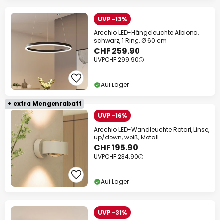
UVP -13%
Arcchio LED-Hängeleuchte Albiona,
schwarz, 1 Ring, Ø 60 cm
CHF 259.90
UVP
CHF 299.90
Auf Lager
+ extra Mengenrabatt
UVP -16%
Arcchio LED-Wandleuchte Rotari, Linse,
up/down, weiß, Metall
CHF 195.90
UVP
CHF 234.90
Auf Lager
UVP -31%