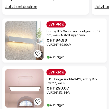
Jetzt entdecken
Jetzt 
UVP -50%
Lindby LED-Wandleuchte Ignazia, 47
cm, weiß, Metall, up/down
CHF 84.90
UVP
CHF 169.90
Auf Lager
UVP -20%
LED-Hängeleuchte 3422, eckig, Dip-
Switch, weiß
CHF 250.67
UVP
CHF 313.34
Auf Lager