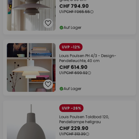
CHF 794.90
UVP
CHF 1’065.55
Auf Lager
UVP -12%
Louis Poulsen PH 4/3 - Design-
Pendelleuchte, 40 cm
CHF 614.90
UVP
CHF 699.92
Auf Lager
UVP -26%
Louis Poulsen Toldbod 120,
Pendellampe hellgrau
CHF 229.90
UVP
CHF 313.39