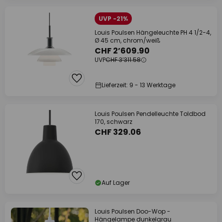
UVP -21%
Louis Poulsen Hängeleuchte PH 4 1/2-4,
Ø 45 cm, chrom/weiß
CHF 2’609.90
UVP
CHF 3’311.58
Lieferzeit: 9 - 13 Werktage
Louis Poulsen Pendelleuchte Toldbod
170, schwarz
CHF 329.06
Auf Lager
Louis Poulsen Doo-Wop -
Hängelampe dunkelgrau