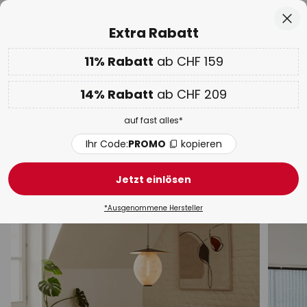
50 Tage kostenlose Retoure
Zum
Sch
Extra Rabatt
Inhalt
springen
11% Rabatt
ab CHF 159
11% ab CHF 159 & 14% ab CHF 209 extra
auf fast alles
Code:
PROMO
kopieren
he
14% Rabatt
ab CHF 209
Spartage:
Bis zu -70%
auf fast alles*
Louis Poulsen Pendelleuchten &
Hängelampen
Ihr Code:
PROMO
kopieren
Designer-Hängeleuchten
Moderne Pendelleuchten
Jetzt einlösen
*Ausgenommene Hersteller