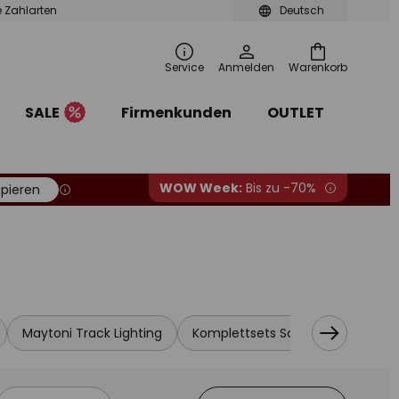
le Zahlarten
Deutsch
Service
Anmelden
Warenkorb
SALE
Firmenkunden
OUTLET
WOW Week:
Bis zu -70%
pieren
Maytoni Track Lighting
Komplettsets Schienensysteme