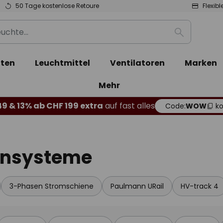
50 Tage kostenlose Retoure
Flexib
Suche
ten
Leuchtmittel
Ventilatoren
Marken
Mehr
49 & 13% ab CHF 199 extra
auf fast alles
Code:
WOW
ko
ensysteme
3-Phasen Stromschiene
Paulmann URail
HV-track 4