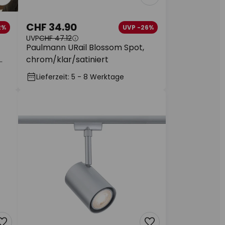
CHF 34.90
2%
UVP -26%
UVP
CHF 47.12
Paulmann URail Blossom Spot,
chrom/klar/satiniert
Lieferzeit: 5 - 8 Werktage