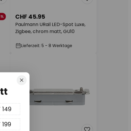
CHF 45.95
2%
Paulmann URail LED-Spot Luxe,
Zigbee, chrom matt, GU10
Lieferzeit: 5 - 8 Werktage
Schliessen
tt
 149
 199