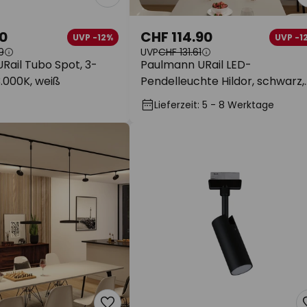
0
CHF 114.90
UVP -12%
UVP -1
9
UVP
CHF 131.61
Rail Tubo Spot, 3-
Paulmann URail LED-
.000K, weiß
Pendelleuchte Hildor, schwarz,
4.000K
Lieferzeit: 5 - 8 Werktage