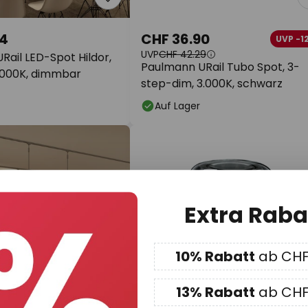
74
CHF 36.90
UVP -1
UVP
CHF 42.29
ail LED-Spot Hildor,
Paulmann URail Tubo Spot, 3-
.000K, dimmbar
step-dim, 3.000K, schwarz
Auf Lager
Extra Raba
10% Rabatt
ab CHF
13% Rabatt
ab CHF