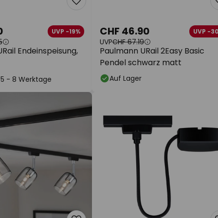
0
CHF 46.90
UVP -19%
UVP -3
5
UVP
CHF 67.19
Rail Endeinspeisung,
Paulmann URail 2Easy Basic
Pendel schwarz matt
Auf Lager
: 5 - 8 Werktage