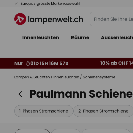
Zum
Europas grösste Markenauswahl
Inhalt
Finden
springen
Sie
Ihre
Innenleuchten
Räume
Aussenleuch
Leuchte...
10% ab CHF 1
Nur
01D 15H 16M 56S
Lampen & Leuchten
Innenleuchten
Schienensysteme
Paulmann Schien
1-Phasen Stromschiene
2-Phasen Stromschiene