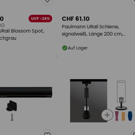
90
CHF 61.10
UVP -26%
2
Paulmann URail Schiene,
Rail Blossom Spot,
signalweiß, Länge 200 cm,
chgrau
Aluminium
Auf Lager