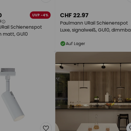
0
CHF 22.97
UVP -4%
7
Paulmann URail Schienenspot
Rail Schienenspot
Luxe, signalweiß, GU10, dimmba
m matt, GU10
Auf Lager