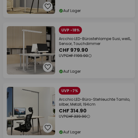
Auf Lager
UVP -18%
Arcchio LED-Bürostehlampe Susi, weiß,
Sensor, Touchdimmer
CHF 979.90
UVP
CHF 1’199.90
Auf Lager
UVP -7%
Arcchio LED-Büro-Stehleuchte Tamilo,
silber, Metall, 194cm
CHF 314.90
UVP
CHF 339.90
Auf Lager