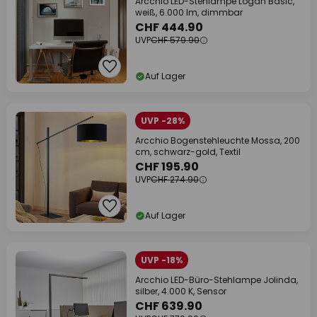
Arcchio LED-Stehlampe Logan Basic,
weiß, 6.000 lm, dimmbar
CHF 444.90
UVP
CHF 579.90
Auf Lager
UVP -28%
Arcchio Bogenstehleuchte Mossa, 200
cm, schwarz-gold, Textil
CHF 195.90
UVP
CHF 274.90
Auf Lager
UVP -18%
Arcchio LED-Büro-Stehlampe Jolinda,
silber, 4.000 K, Sensor
CHF 639.90