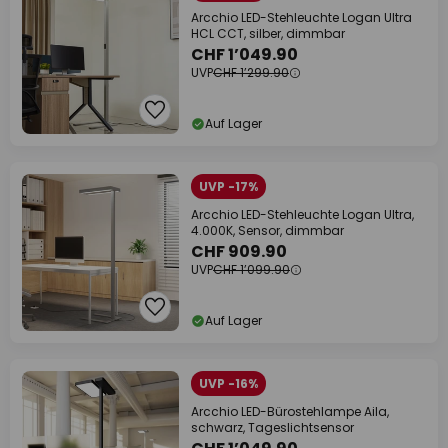
Arcchio LED-Stehleuchte Logan Ultra
HCL CCT, silber, dimmbar
CHF 1’049.90
UVP
CHF 1’299.90
Auf Lager
UVP -17%
Arcchio LED-Stehleuchte Logan Ultra,
4.000K, Sensor, dimmbar
CHF 909.90
UVP
CHF 1’099.90
Auf Lager
UVP -16%
Arcchio LED-Bürostehlampe Aila,
schwarz, Tageslichtsensor