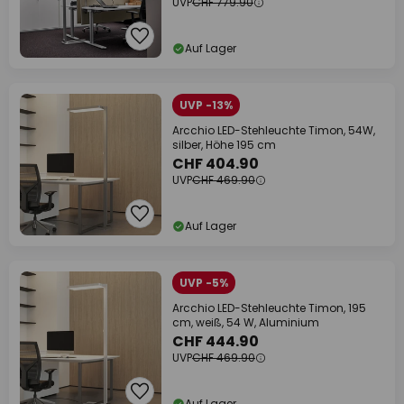
UVP
CHF 779.90
Auf Lager
UVP -13%
Arcchio LED-Stehleuchte Timon, 54W,
silber, Höhe 195 cm
CHF 404.90
UVP
CHF 469.90
Auf Lager
UVP -5%
Arcchio LED-Stehleuchte Timon, 195
cm, weiß, 54 W, Aluminium
CHF 444.90
UVP
CHF 469.90
Auf Lager