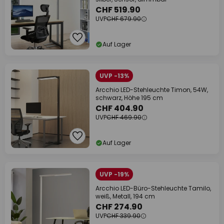
CHF 519.90
UVP
CHF 679.90
Auf Lager
UVP -13%
Arcchio LED-Stehleuchte Timon, 54W,
schwarz, Höhe 195 cm
CHF 404.90
UVP
CHF 469.90
Auf Lager
UVP -19%
Arcchio LED-Büro-Stehleuchte Tamilo,
weiß, Metall, 194 cm
CHF 274.90
UVP
CHF 339.90