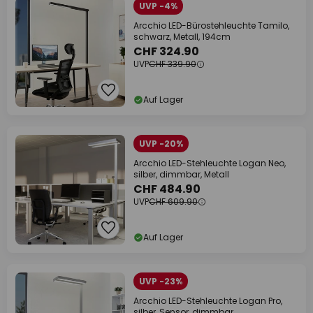
UVP -4%
Arcchio LED-Bürostehleuchte Tamilo,
schwarz, Metall, 194cm
CHF 324.90
UVP
CHF 339.90
Auf Lager
UVP -20%
Arcchio LED-Stehleuchte Logan Neo,
silber, dimmbar, Metall
CHF 484.90
UVP
CHF 609.90
Auf Lager
UVP -23%
Arcchio LED-Stehleuchte Logan Pro,
silber, Sensor, dimmbar