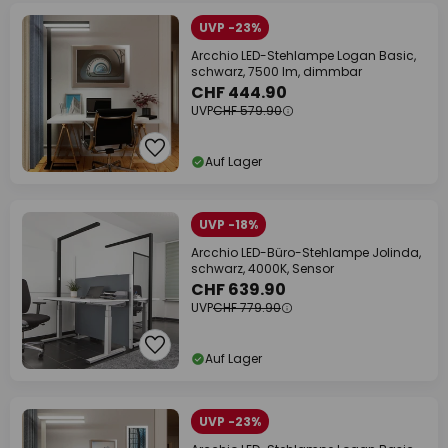
UVP -23%
Arcchio LED-Stehlampe Logan Basic,
schwarz, 7500 lm, dimmbar
CHF 444.90
UVP
CHF 579.90
Auf Lager
UVP -18%
Arcchio LED-Büro-Stehlampe Jolinda,
schwarz, 4000K, Sensor
CHF 639.90
UVP
CHF 779.90
Auf Lager
UVP -23%