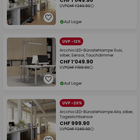
CHF 1’049.90
UVP
CHF 1’249.90
Auf Lager
UVP -12%
Arcchio LED-Bürostehlampe Susi,
silber, Sensor, Touchdimmer
CHF 1’049.90
UVP
CHF 1’199.90
Auf Lager
UVP -20%
Arcchio LED-Bürostehlampe Aila, silber,
Tageslichtsensor
CHF 999.90
UVP
CHF 1’249.90