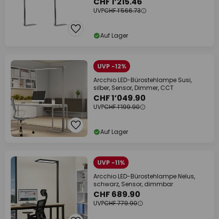
CHF 1’215.46
UVP
CHF 1’566.73
Auf Lager
UVP -12%
Arcchio LED-Bürostehlampe Susi,
silber, Sensor, Dimmer, CCT
CHF 1’049.90
UVP
CHF 1’199.90
Auf Lager
UVP -11%
Arcchio LED-Bürostehlampe Nelus,
schwarz, Sensor, dimmbar
CHF 689.90
UVP
CHF 779.90