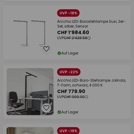
UVP -18%
Arcchio LED-Bürostehlampe Susi, 2er-
Set, silber, Sensor
CHF 1’984.60
UVP
CHF 2’428.58
Auf Lager
UVP -22%
Arcchio LED-Büro-Stehlampe Jolinda,
T-Form, schwarz, 4.000 K
CHF 779.90
UVP
CHF 999.90
Auf Lager
UVP -19%