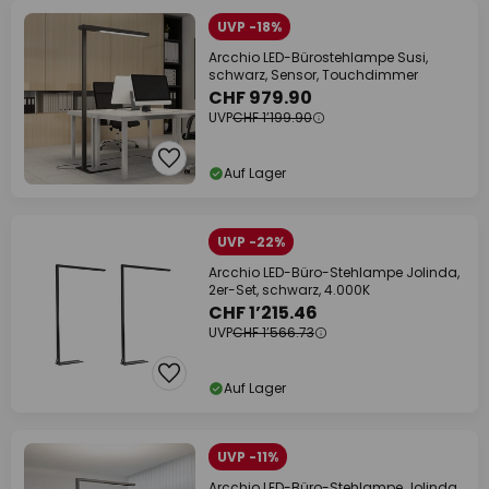
UVP -18%
Arcchio LED-Bürostehlampe Susi,
schwarz, Sensor, Touchdimmer
CHF 979.90
UVP
CHF 1’199.90
Auf Lager
UVP -22%
Arcchio LED-Büro-Stehlampe Jolinda,
2er-Set, schwarz, 4.000K
CHF 1’215.46
UVP
CHF 1’566.73
Auf Lager
UVP -11%
Arcchio LED-Büro-Stehlampe Jolinda,