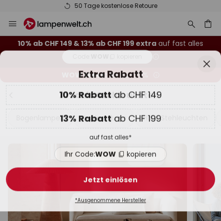
50 Tage kostenlose Retoure
Zum
Sch
Extra Rabatt
Inhalt
springen
10% Rabatt
ab CHF 149
10% ab CHF 149 & 13% ab CHF 199 extra
auf fast alles
Code:
WOW
kopieren
he
13% Rabatt
ab CHF 199
WOW Week:
Bis zu -70%
auf fast alles*
Arcchio Stehleuchten
Ihr Code:
WOW
kopieren
Bogenlampen
Deckenfluter
Holz-Stehleuchten
Jetzt einlösen
*Ausgenommene Hersteller