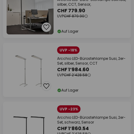
silber, CCT, Sensor,
CHF 779.90
UVP
CHF 879.90
Auf Lager
UVP -18%
Arcchio LED-Bürostehlampe Susi, 2er-
Set, silber, Sensor, CCT
CHF 1’984.60
UVP
CHF 2’428.58
Auf Lager
UVP -23%
Arcchio LED-Bürostehlampe Susi, 2er-
Set, schwarz, Sensor
CHF 1’860.54
UVP
CHF 2’428.58