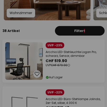
Wohnzimmer
Schl
38 Artikel
Filter
1
UVP -23%
Arcchio LED-Stehleuchte Logan Pro,
schwarz, Sensor, dimmbar
CHF 519.90
UVP
CHF 679.90
Auf Lager
UVP -22%
Arcchio LED-Büro-Stehlampe Jolinda,
2er-Set, silber, 4.000 K