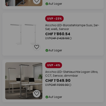
Auf Lager
UVP -23%
Arcchio LED-Bürostehlampe Susi, 2er-
Set, weiß, Sensor
CHF 1’860.54
UVP
CHF 2’428.58
Auf Lager
UVP -4%
Arcchio LED-Stehleuchte Logan Ultra,
CCT, Sensor, dimmbar
CHF 1’049.90
UVP
CHF 1’099.90
Auf Lager