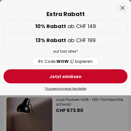
Europas grösste Markenauswahl
Zum
Sch
Extra Rabatt
Inhalt
springen
10% Rabatt
ab CHF 149
Nur
01D 12H 41M 21S
10% ab CHF 149 & 13% ab CHF 199 extra
auf fast alles
he
13% Rabatt
ab CHF 199
Code:
WOW
kopieren
auf fast alles*
WOW Week:
Bis zu -70%
Ihr Code:
WOW
kopieren
Louis Poulsen Schreibtischleuchten
Jetzt einlösen
12 Artikel
Filter
1
*Ausgenommene Hersteller
Louis Poulsen VL38 - LED-Tischleuchte,
schwarz
CHF 673.80