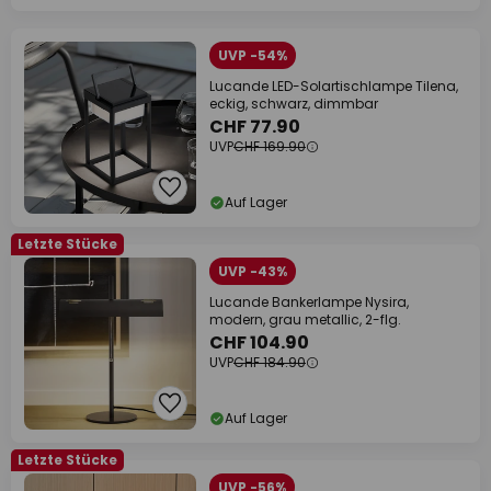
UVP -54%
Lucande LED-Solartischlampe Tilena,
eckig, schwarz, dimmbar
CHF 77.90
UVP
CHF 169.90
Auf Lager
Letzte Stücke
UVP -43%
Lucande Bankerlampe Nysira,
modern, grau metallic, 2-flg.
CHF 104.90
UVP
CHF 184.90
Auf Lager
Letzte Stücke
UVP -56%