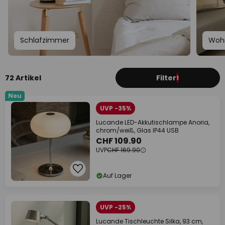
Schlafzimmer
Woh
72 Artikel
Filter
1
Neu
UVP -35%
Lucande LED-Akkutischlampe Anoria,
chrom/weiß, Glas IP44 USB
CHF 109.90
UVP
CHF 169.90
Auf Lager
UVP -25%
Lucande Tischleuchte Silka, 93 cm,