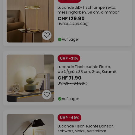
Lucande LED-Tischlampe Yekta,
messingfarben, 59 cm, dimmbar
CHF 129.90
UVP
CHF 299.90
Auf Lager
UVP -31%
Lucande Tischleuchte Fidelo,
weiß/grün, 38 cm, Glas, Keramik
CHF 71.90
UVP
CHF 104.90
Auf Lager
UVP -49%
Lucande Tischleuchte Dansari,
schwarz, Metall, verstellbar