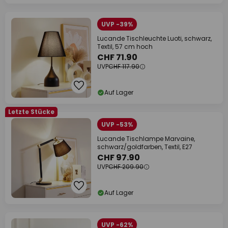
UVP -39%
Lucande Tischleuchte Luoti, schwarz,
Textil, 57 cm hoch
CHF 71.90
UVP
CHF 117.90
Auf Lager
Letzte Stücke
UVP -53%
Lucande Tischlampe Marvaine,
schwarz/goldfarben, Textil, E27
CHF 97.90
UVP
CHF 209.90
Auf Lager
UVP -62%