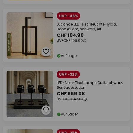
UVP -46%
Lucande LED-Tischleuchte Hylda,
Höhe 42 cm, schwarz, Alu
CHF 104.90
UVP
CHF 195.90
Auf Lager
UVP -32%
LED-Akku-Tischlampe Quill, schwarz,
6er, Ladestation
CHF 569.08
UVP
CHF 847.87
Auf Lager
UVP -25%