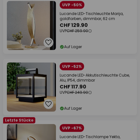
UVP -50%
Lucande LED-Tischleuchte Marija,
goldfarben, dimmbar, 62 cm
CHF 129.90
UVP
CHF 259.90
Auf Lager
UVP -52%
Lucande LED-Akkutischleuchte Cube,
Alu, IP54, dimmbar
CHF 117.90
UVP
CHF 249.90
Auf Lager
Letzte Stücke
UVP -67%
Lucande LED-Tischlampe Yekta,