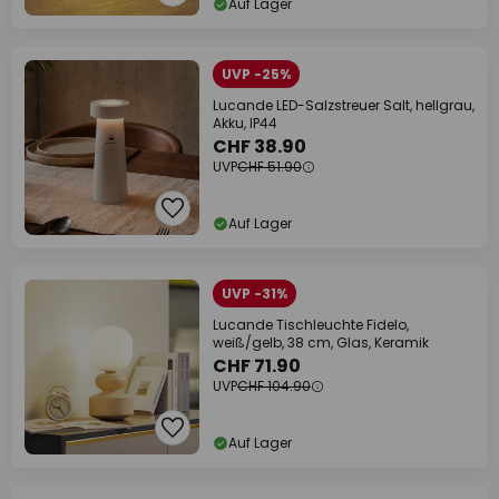
Auf Lager
UVP -25%
Lucande LED-Salzstreuer Salt, hellgrau,
Akku, IP44
CHF 38.90
UVP
CHF 51.90
Auf Lager
UVP -31%
Lucande Tischleuchte Fidelo,
weiß/gelb, 38 cm, Glas, Keramik
CHF 71.90
UVP
CHF 104.90
Auf Lager