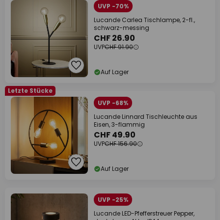
UVP -70%
Lucande Carlea Tischlampe, 2-fl.,
schwarz-messing
CHF 26.90
UVP
CHF 91.90
Auf Lager
Letzte Stücke
UVP -68%
Lucande Linnard Tischleuchte aus
Eisen, 3-flammig
CHF 49.90
UVP
CHF 156.90
Auf Lager
UVP -25%
Lucande LED-Pfefferstreuer Pepper,