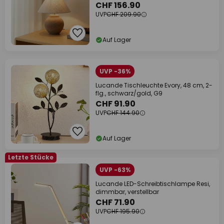
CHF 156.90
UVP
CHF 209.90
Auf Lager
UVP -36%
Lucande Tischleuchte Evory, 48 cm, 2-
flg., schwarz/gold, G9
CHF 91.90
UVP
CHF 144.90
Auf Lager
Letzte Stücke
UVP -63%
Lucande LED-Schreibtischlampe Resi,
dimmbar, verstellbar
CHF 71.90
UVP
CHF 195.90