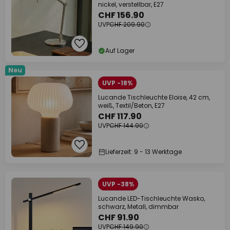
nickel, verstellbar, E27
CHF 156.90
UVP
CHF 209.90
Auf Lager
Neu
UVP -18%
Lucande Tischleuchte Eloise, 42 cm,
weiß, Textil/Beton, E27
CHF 117.90
UVP
CHF 144.90
Lieferzeit: 9 - 13 Werktage
UVP -38%
Lucande LED-Tischleuchte Wasko,
schwarz, Metall, dimmbar
CHF 91.90
UVP
CHF 149.90