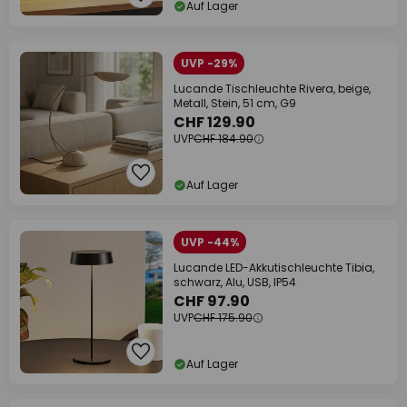
Auf Lager
UVP -29%
Lucande Tischleuchte Rivera, beige,
Metall, Stein, 51 cm, G9
CHF 129.90
UVP
CHF 184.90
Auf Lager
UVP -44%
Lucande LED-Akkutischleuchte Tibia,
schwarz, Alu, USB, IP54
CHF 97.90
UVP
CHF 175.90
Auf Lager