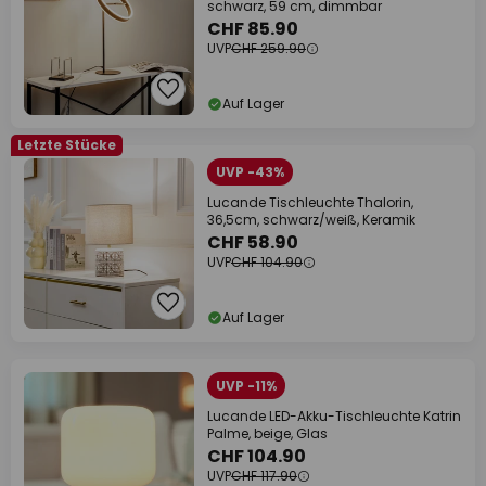
schwarz, 59 cm, dimmbar
CHF 85.90
UVP
CHF 259.90
Auf Lager
Letzte Stücke
UVP -43%
Lucande Tischleuchte Thalorin,
36,5cm, schwarz/weiß, Keramik
CHF 58.90
UVP
CHF 104.90
Auf Lager
UVP -11%
Lucande LED-Akku-Tischleuchte Katrin
Palme, beige, Glas
CHF 104.90
UVP
CHF 117.90