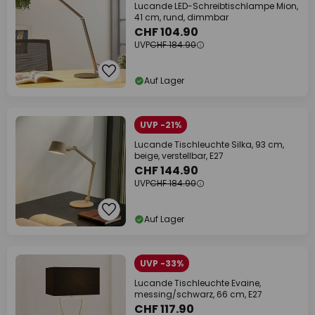
Lucande LED-Schreibtischlampe Mion,
41 cm, rund, dimmbar
CHF 104.90
UVP
CHF 184.90
Auf Lager
UVP -21%
Lucande Tischleuchte Silka, 93 cm,
beige, verstellbar, E27
CHF 144.90
UVP
CHF 184.90
Auf Lager
UVP -33%
Lucande Tischleuchte Evaine,
messing/schwarz, 66 cm, E27
CHF 117.90