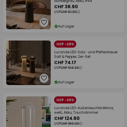
dunkelgrau, Akku, IP44
CHF 38.90
UVP
CHF 51.90
Auf Lager
UVP -28%
Lucande LED-Salz- und Pfefferstreuer
Salt & Pepper, 2er-Set
CHF 74.17
UVP
CHF 104.20
Auf Lager
UVP -26%
Lucande LED-Außenleuchte Mirina,
weiß, Akku, Touchdimmer
CHF 124.90
UVP
CHF 169.90