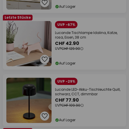
Auf Lager
Letzte Stücke
UVP -67%
Lucande Tischlampe Idalina, Katze,
rosa, Eisen, 38 cm
CHF 42.90
UVP
CHF 129.90
Auf Lager
UVP -29%
Lucande LED-Akku-Tischleuchte Quill,
schwarz, CCT, dimmbar
CHF 77.90
UVP
CHF 109.90
Auf Lager