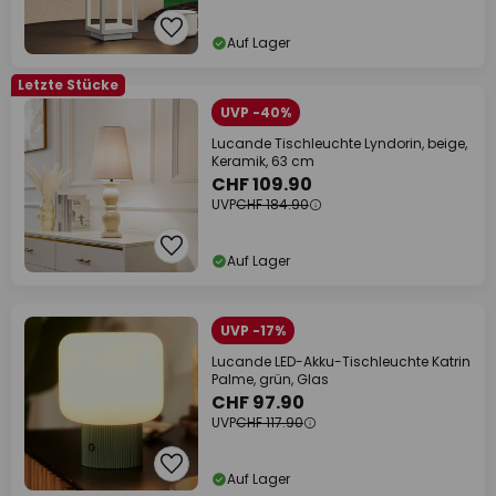
Auf Lager
Letzte Stücke
UVP -40%
Lucande Tischleuchte Lyndorin, beige,
Keramik, 63 cm
CHF 109.90
UVP
CHF 184.90
Auf Lager
UVP -17%
Lucande LED-Akku-Tischleuchte Katrin
Palme, grün, Glas
CHF 97.90
UVP
CHF 117.90
Auf Lager