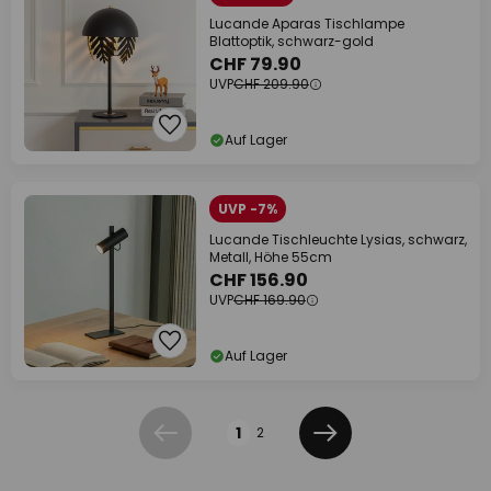
Lucande Aparas Tischlampe
Blattoptik, schwarz-gold
CHF 79.90
UVP
CHF 209.90
Auf Lager
UVP -7%
Lucande Tischleuchte Lysias, schwarz,
Metall, Höhe 55cm
CHF 156.90
UVP
CHF 169.90
Auf Lager
Seite
1
2
Zurück
Weiter