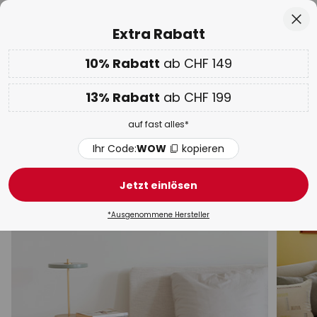
50 Tage kostenlose Retoure
Zum
Sch
Extra Rabatt
Inhalt
springen
10% Rabatt
ab CHF 149
Nur
01D 11H 19M 02S
10% ab CHF 149 & 13% ab CHF 199 extra
auf fast alles
he
13% Rabatt
ab CHF 199
Code:
WOW
kopieren
auf fast alles*
WOW Week:
Bis zu -70%
Ihr Code:
WOW
kopieren
Lucande Tischleuchten
Jetzt einlösen
Schreibtischleuchten
Salzlampen
Klemmleuchten
*Ausgenommene Hersteller