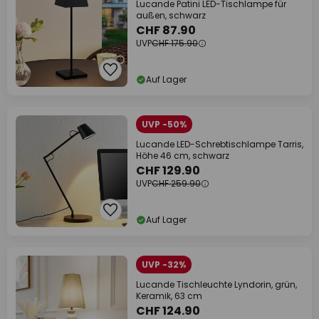
Lucande Patini LED-Tischlampe für
außen, schwarz
CHF 87.90
UVP
CHF 175.90
Auf Lager
UVP -50%
Lucande LED-Schrebtischlampe Tarris,
Höhe 46 cm, schwarz
CHF 129.90
UVP
CHF 259.90
Auf Lager
UVP -32%
Lucande Tischleuchte Lyndorin, grün,
Keramik, 63 cm
CHF 124.90