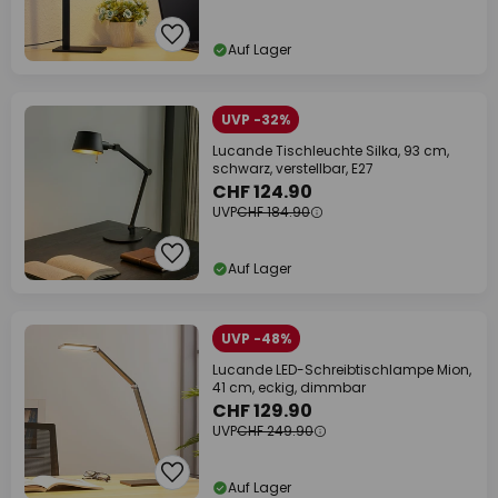
Auf Lager
UVP -32%
Lucande Tischleuchte Silka, 93 cm,
schwarz, verstellbar, E27
CHF 124.90
UVP
CHF 184.90
Auf Lager
UVP -48%
Lucande LED-Schreibtischlampe Mion,
41 cm, eckig, dimmbar
CHF 129.90
UVP
CHF 249.90
Auf Lager