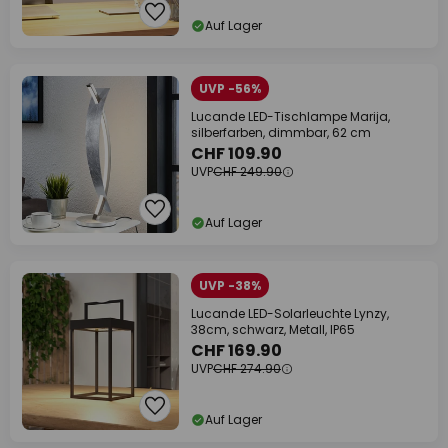
Auf Lager
UVP -56%
Lucande LED-Tischlampe Marija,
silberfarben, dimmbar, 62 cm
CHF 109.90
UVP
CHF 249.90
Auf Lager
UVP -38%
Lucande LED-Solarleuchte Lynzy,
38cm, schwarz, Metall, IP65
CHF 169.90
UVP
CHF 274.90
Auf Lager