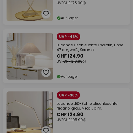
UVP
CHF 175.90
Auf Lager
UVP -43%
Lucande Tischleuchte Thalorin, Höhe
47 cm, weiß, Keramik
CHF 124.90
UVP
CHF 219.90
Auf Lager
UVP -36%
Lucande LED-Schreibtischleuchte
Nicano, grau, Metall, dim.
CHF 124.90
UVP
CHF 195.90