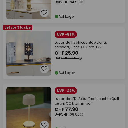
UVP
CHF 184.90
Auf Lager
Letzte Stücke
UVP -56%
Lucande Tischleuchte Aeloria,
schwarz, Eisen, Ø 12 cm, E27
CHF 25.90
UVP
CHF 58.90
Auf Lager
UVP -29%
Lucande LED-Akku-Tischleuchte Quill,
beige, CCT, dimmbar
CHF 77.90
UVP
CHF 109.90