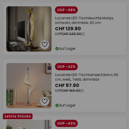
UVP -48%
Lucande LED-Tischleuchte Marija,
schwarz, dimmbar, 62 cm
CHF 129.90
UVP
CHF 249.90
Auf Lager
UVP -42%
Lucande LED-Tischlampe Edano, 60
cm, weiß, Textil, dimmbar
CHF 97.90
UVP
CHF 169.90
Auf Lager
Letzte Stücke
UVP -43%