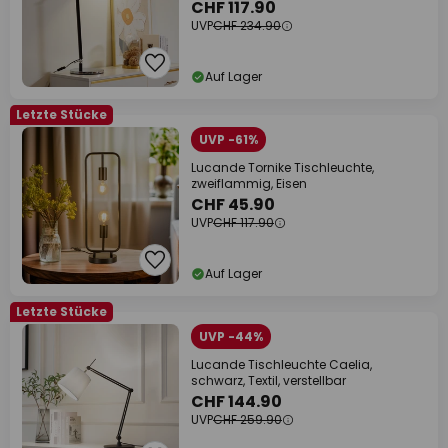
CHF 117.90
UVP
CHF 234.90
Auf Lager
Letzte Stücke
UVP -61%
Lucande Tornike Tischleuchte,
zweiflammig, Eisen
CHF 45.90
UVP
CHF 117.90
Auf Lager
Letzte Stücke
UVP -44%
Lucande Tischleuchte Caelia,
schwarz, Textil, verstellbar
CHF 144.90
UVP
CHF 259.90