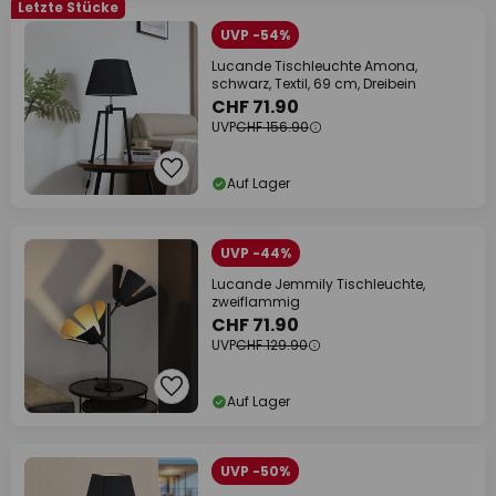
Letzte Stücke
UVP -54%
Lucande Tischleuchte Amona,
schwarz, Textil, 69 cm, Dreibein
CHF 71.90
UVP
CHF 156.90
Auf Lager
UVP -44%
Lucande Jemmily Tischleuchte,
zweiflammig
CHF 71.90
UVP
CHF 129.90
Auf Lager
UVP -50%