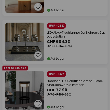
Auf Lager
UVP -28%
LED-Akku-Tischlampe Quill, chrom, 6er,
Ladestation
CHF 604.33
UVP
CHF 847.87
Auf Lager
Letzte Stücke
UVP -54%
Lucande LED-Solartischlampe Tilena,
rund, schwarz, dimmbar
CHF 77.90
UVP
CHF 169.90
Auf Lager