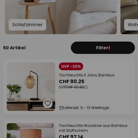
Schlafzimmer
Woh
50 Artikel
Filter
1
UVP -20%
Tischleuchte X Java, Bambus
CHF 90.25
UVP
CHF 112.82
Lieferzeit: 9 - 13 Werktage
Tischleuchte Woodrow aus Bambus
mit Stoffschirm
CHF 97.14