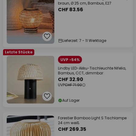
braun, Ø 25 cm, Bambus, E27
CHF 83.56
Lieferzeit: 7 - 11 Werktage
Letzte Stücke
UVP -54%
Lindby LED-Akku-Tischleuchte Nifelia,
Bambus, CCT, dimmbar
CHF 32.90
UVP
CHF 71.90
Auf Lager
Forestier Bamboo Light S Tischlampe
24 cm weiß
CHF 269.35