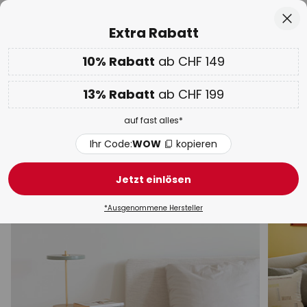
50 Tage kostenlose Retoure
Zum
Sch
Extra Rabatt
Inhalt
springen
10% Rabatt
ab CHF 149
Nur
02D 19H 05M 24S
10% ab CHF 149 & 13% ab CHF 199 extra
auf fast alles
he
13% Rabatt
ab CHF 199
Code:
WOW
kopieren
auf fast alles*
WOW Week:
Bis zu -70%
Ihr Code:
WOW
kopieren
Tischleuchten Bambus
Jetzt einlösen
Schreibtischleuchten
Salzlampen
Klemmleuchten
*Ausgenommene Hersteller