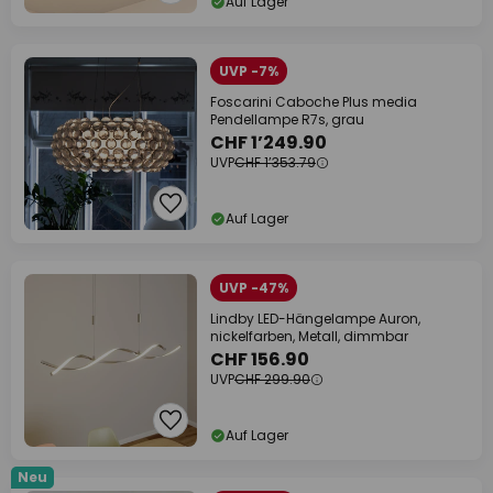
Auf Lager
UVP -7%
Foscarini Caboche Plus media
Pendellampe R7s, grau
CHF 1’249.90
UVP
CHF 1’353.79
Auf Lager
UVP -47%
Lindby LED-Hängelampe Auron,
nickelfarben, Metall, dimmbar
CHF 156.90
UVP
CHF 299.90
Auf Lager
Neu