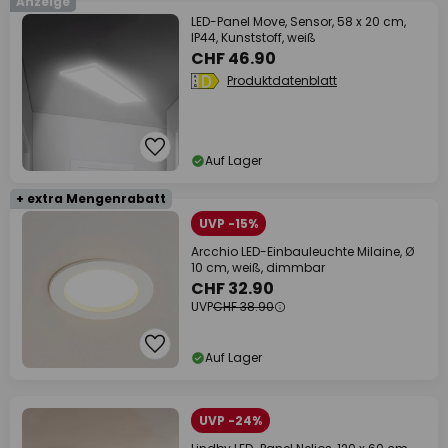
Anzeige
LED-Panel Move, Sensor, 58 x 20 cm,
IP44, Kunststoff, weiß
CHF 46.90
Produktdatenblatt
Auf Lager
+ extra Mengenrabatt
UVP -15%
Arcchio LED-Einbauleuchte Milaine, Ø
10 cm, weiß, dimmbar
CHF 32.90
UVP
CHF 38.90
Auf Lager
UVP -24%