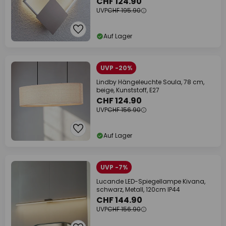
CHF 124.90
UVP
CHF 195.90
Auf Lager
UVP -20%
Lindby Hängeleuchte Soula, 78 cm,
beige, Kunststoff, E27
CHF 124.90
UVP
CHF 156.90
Auf Lager
UVP -7%
Lucande LED-Spiegellampe Kivana,
schwarz, Metall, 120cm IP44
CHF 144.90
UVP
CHF 156.90