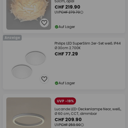
53cm, opal
CHF 219.90
UVP
CHF 279.70
Auf Lager
Anzeige
Philips LED SuperSlim 2er-Set weiß IP44
Ø 30cm 2.700K
CHF 77.29
Auf Lager
UVP -19%
Lucande LED-Deckenlampe Neor, weiß,
Ø 60 cm, CCT, dimmbar
CHF 209.90
UVP
CHF 259.90