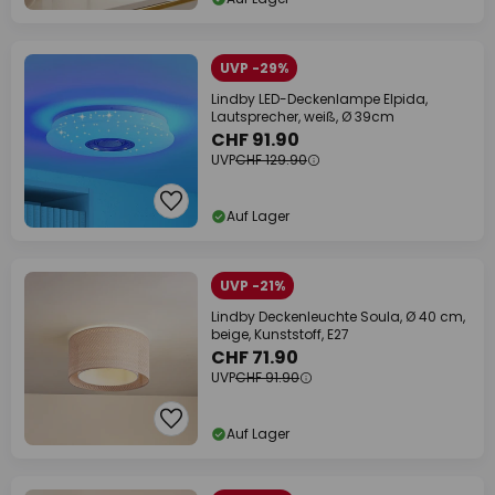
UVP -29%
Lindby LED-Deckenlampe Elpida,
Lautsprecher, weiß, Ø 39cm
CHF 91.90
UVP
CHF 129.90
Auf Lager
UVP -21%
Lindby Deckenleuchte Soula, Ø 40 cm,
beige, Kunststoff, E27
CHF 71.90
UVP
CHF 91.90
Auf Lager