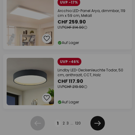
UVP -17%
Arcchio LED-Panel Arya, dimmbar, 119
cm x 59 cm, Metall
CHF 259.90
UVP
CHF 314.90
Auf Lager
UVP -46%
Lindby LED-Deckenleuchte Todor, 50
cm, anthrazit, CCT, Holz
CHF 117.90
UVP
CHF 219.90
Auf Lager
Seite
1
2
3
...
120
Zurück
Weiter