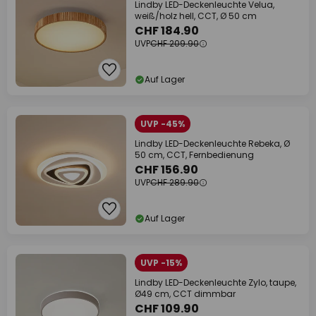
Lindby LED-Deckenleuchte Velua,
weiß/holz hell, CCT, Ø 50 cm
CHF 184.90
UVP
CHF 209.90
Auf Lager
UVP -45%
Lindby LED-Deckenleuchte Rebeka, Ø
50 cm, CCT, Fernbedienung
CHF 156.90
UVP
CHF 289.90
Auf Lager
UVP -15%
Lindby LED-Deckenleuchte Zylo, taupe,
Ø49 cm, CCT dimmbar
CHF 109.90