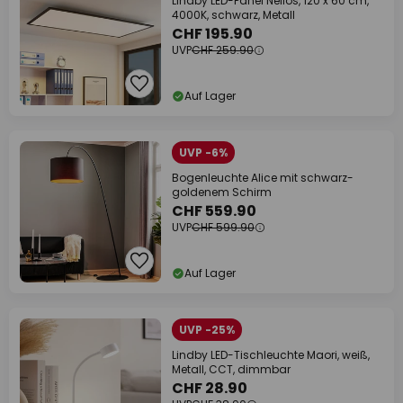
Lindby LED-Panel Nelios, 120 x 60 cm,
4000K, schwarz, Metall
CHF 195.90
UVP
CHF 259.90
Auf Lager
UVP -6%
Bogenleuchte Alice mit schwarz-
goldenem Schirm
CHF 559.90
UVP
CHF 599.90
Auf Lager
UVP -25%
Lindby LED-Tischleuchte Maori, weiß,
Metall, CCT, dimmbar
CHF 28.90