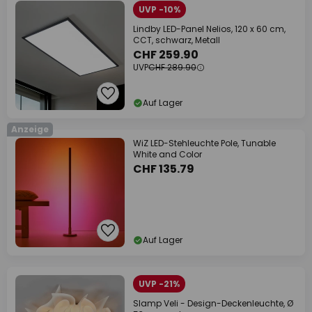
UVP -10%
Lindby LED-Panel Nelios, 120 x 60 cm,
CCT, schwarz, Metall
CHF 259.90
UVP
CHF 289.90
Auf Lager
Anzeige
WiZ LED-Stehleuchte Pole, Tunable
White and Color
CHF 135.79
Auf Lager
UVP -21%
Slamp Veli - Design-Deckenleuchte, Ø