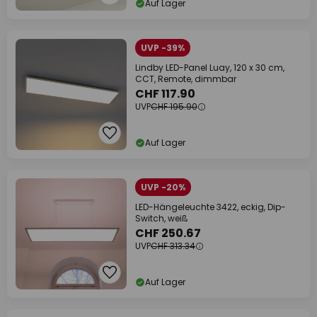
Auf Lager
UVP -39%
Lindby LED-Panel Luay, 120 x 30 cm,
CCT, Remote, dimmbar
CHF 117.90
UVP
CHF 195.90
Auf Lager
UVP -20%
LED-Hängeleuchte 3422, eckig, Dip-
Switch, weiß
CHF 250.67
UVP
CHF 313.34
Auf Lager