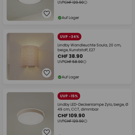
UVP
CHF 129.90
Auf Lager
UVP -34%
Lindby Wandleuchte Soula, 20 cm,
beige, Kunststoff, E27
CHF 38.90
UVP
CHF 58.90
Auf Lager
UVP -15%
Lindby LED-Deckenlampe Zylo, beige, Ø
49 cm, CCT, dimmbar
CHF 109.90
UVP
CHF 129.90