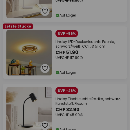
UVP
CHF 38.90
Auf Lager
Letzte Stücke
UVP -56%
Lindby LED-Deckenleuchte Edenia,
schwarz/weiß, CCT, Ø 51 cm
CHF 51.90
UVP
CHF 117.90
Auf Lager
UVP -28%
Lindby Tischleuchte Radka, schwarz,
Kunststoff, Flexarm
CHF 32.90
UVP
CHF 45.90
Auf Lager