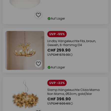
Auf Lager
UVP -55%
Lindby Hängeleuchte Fibi, braun,
Geweih, 6-flammig E14
CHF 259.90
UVP
CHF 579.90
Auf Lager
UVP -22%
Slamp Hängeleuchte Clizia Mama
Non Mama, Ø53cm, gold/klar
CHF 396.90
UVP
CHF 509.69