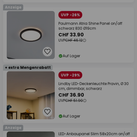
Anzeige
UVP -26%
Paulmann Atria Shine Panel on/off
schwarz 830 Ø19cm
CHF 33.90
UVP
CHF 46.12
Auf Lager
+ extra Mengenrabatt
UVP -29%
Lindby LED-Deckenleuchte Pravin, Ø 30
cm, dimmbar, schwarz
CHF 36.90
UVP
CHF 51.90
Auf Lager
Anzeige
LED-Anbaupanel Slim 58x20cm on/off