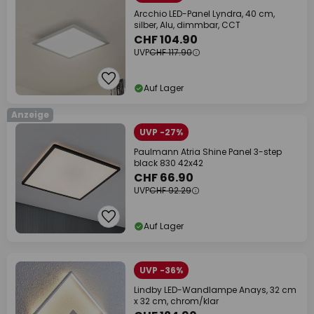
Arcchio LED-Panel Lyndra, 40 cm,
silber, Alu, dimmbar, CCT
CHF 104.90
UVP
CHF 117.90
Auf Lager
Anzeige
UVP -27%
Paulmann Atria Shine Panel 3-step
black 830 42x42
CHF 66.90
UVP
CHF 92.29
Auf Lager
UVP -36%
Lindby LED-Wandlampe Anays, 32 cm
x 32 cm, chrom/klar