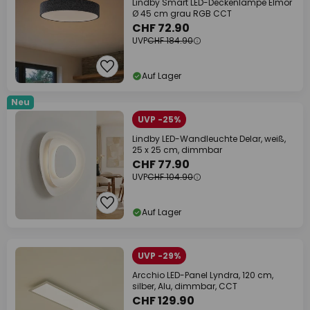
Lindby Smart LED-Deckenlampe Elmor
Ø 45 cm grau RGB CCT
CHF 72.90
UVP
CHF 184.90
Auf Lager
Neu
UVP -25%
Lindby LED-Wandleuchte Delar, weiß,
25 x 25 cm, dimmbar
CHF 77.90
UVP
CHF 104.90
Auf Lager
UVP -29%
Arcchio LED-Panel Lyndra, 120 cm,
silber, Alu, dimmbar, CCT
CHF 129.90