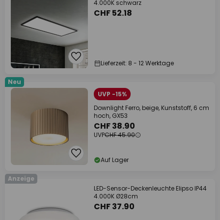
4.000K schwarz
CHF 52.18
Lieferzeit: 8 - 12 Werktage
Neu
UVP -15%
Downlight Ferro, beige, Kunststoff, 6 cm
hoch, GX53
CHF 38.90
UVP
CHF 45.90
Auf Lager
Anzeige
LED-Sensor-Deckenleuchte Elipso IP44
4.000K Ø28cm
CHF 37.90