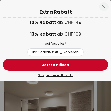
50 Tage kostenlose Retoure
Zum
Sch
Extra Rabatt
Inhalt
springen
10% Rabatt
ab CHF 149
Nur
01D 13H 21M 48S
10% ab CHF 149 & 13% ab CHF 199 extra
auf fast alles
he
13% Rabatt
ab CHF 199
Code:
WOW
kopieren
auf fast alles*
WOW Week:
Bis zu -70%
Ihr Code:
WOW
kopieren
Innenleuchten Kunststoff
Jetzt einlösen
Deckenleuchten
Wandleuchten
Pendelleuchten 
*Ausgenommene Hersteller