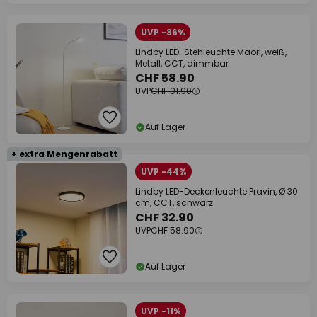
UVP -36%
Lindby LED-Stehleuchte Maori, weiß,
Metall, CCT, dimmbar
CHF 58.90
UVP
CHF 91.90
Auf Lager
+ extra Mengenrabatt
UVP -44%
Lindby LED-Deckenleuchte Pravin, Ø 30
cm, CCT, schwarz
CHF 32.90
UVP
CHF 58.90
Auf Lager
UVP -11%