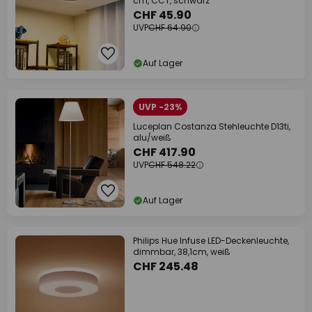
cm, CCT, schwarz
CHF 45.90
UVP
CHF 64.90
Auf Lager
UVP -23%
Luceplan Costanza Stehleuchte D13ti,
alu/weiß
CHF 417.90
UVP
CHF 548.22
Auf Lager
Philips Hue Infuse LED-Deckenleuchte,
dimmbar, 38,1cm, weiß
CHF 245.48