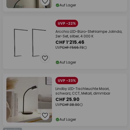
Auf Lager
UVP -22%
Arcchio LED-Büro-Stehlampe Jolinda,
2er-Set, silber, 4.000 K
CHF 1’215.46
UVP
CHF 1’566.73
Auf Lager
UVP -33%
Lindby LED-Tischleuchte Maori,
schwarz, CCT, Metall, dimmbar
CHF 25.90
UVP
CHF 38.90
Auf Lager