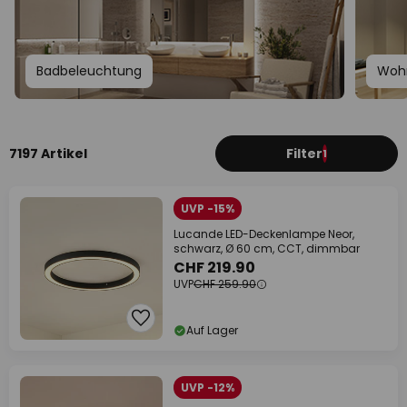
Badbeleuchtung
Woh
7197 Artikel
Filter
1
UVP -15%
Lucande LED-Deckenlampe Neor,
schwarz, Ø 60 cm, CCT, dimmbar
CHF 219.90
UVP
CHF 259.90
Auf Lager
UVP -12%