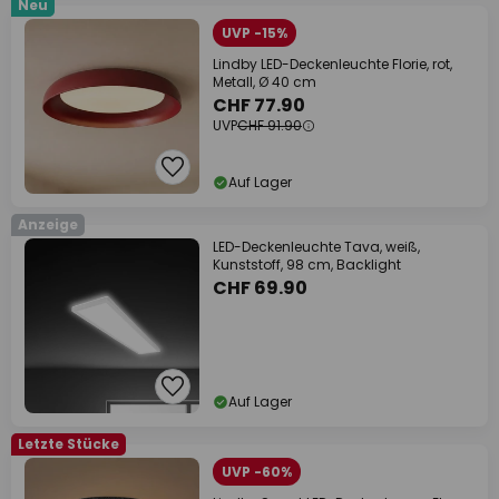
Neu
UVP -15%
Lindby LED-Deckenleuchte Florie, rot,
Metall, Ø 40 cm
CHF 77.90
UVP
CHF 91.90
Auf Lager
Anzeige
LED-Deckenleuchte Tava, weiß,
Kunststoff, 98 cm, Backlight
CHF 69.90
Auf Lager
Letzte Stücke
UVP -60%