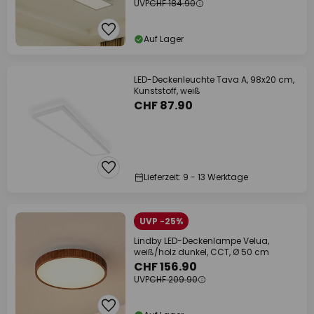
UVP
CHF 184.90
Auf Lager
LED-Deckenleuchte Tava A, 98x20 cm,
Kunststoff, weiß
CHF 87.90
Lieferzeit: 9 - 13 Werktage
UVP -25%
Lindby LED-Deckenlampe Velua,
weiß/holz dunkel, CCT, Ø 50 cm
CHF 156.90
UVP
CHF 209.90