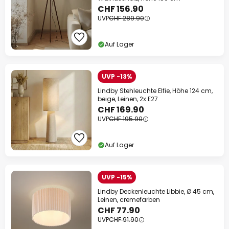
CHF 156.90
UVP
CHF 289.90
Auf Lager
UVP -13%
Lindby Stehleuchte Elfie, Höhe 124 cm,
beige, Leinen, 2x E27
CHF 169.90
UVP
CHF 195.90
Auf Lager
UVP -15%
Lindby Deckenleuchte Libbie, Ø 45 cm,
Leinen, cremefarben
CHF 77.90
UVP
CHF 91.90