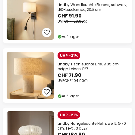
Lindby Wandleuchte Florens, schwarz,
LED-Leselampe, 23,5 cm
CHF 91.90
UVP
CHF 129.90
Auf Lager
UVP -31%
Lindby Tischleuchte Elfie, Ø 35 cm,
beige, Leinen, E27
CHF 71.90
UVP
CHF 104.90
Auf Lager
UVP -21%
Lindby Hängeleuchte Helin, weiß, Ø 70
cm, Textil, 3 x E27
CHF 184.90