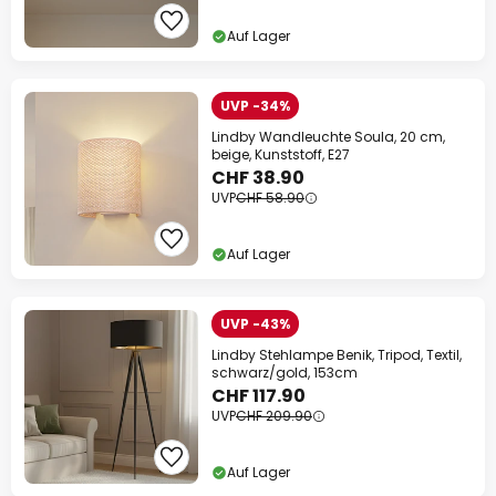
Auf Lager
UVP -34%
Lindby Wandleuchte Soula, 20 cm,
beige, Kunststoff, E27
CHF 38.90
UVP
CHF 58.90
Auf Lager
UVP -43%
Lindby Stehlampe Benik, Tripod, Textil,
schwarz/gold, 153cm
CHF 117.90
UVP
CHF 209.90
Auf Lager