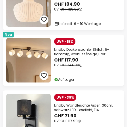
CHF 104.90
UVP
CHF 129.90
Lieferzeit: 6 - 10 Werktage
Neu
UVP -18%
Lindby Deckenstrahler Shiloh, 5-
flammig, walnuss/beige, Holz
CHF 117.90
UVP
CHF 144.90
Auf Lager
UVP -39%
Lindby Wandleuchte Aiden, 30cm,
schwarz, LED-Leselicht, E14
CHF 71.90
UVP
CHF 117.90