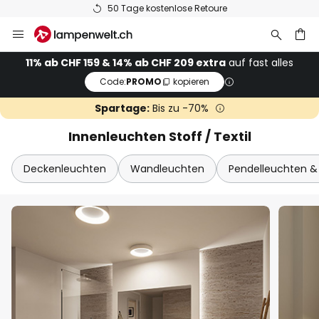
50 Tage kostenlose Retoure
Zum
Sch
Extra Rabatt
Inhalt
springen
11% Rabatt
ab CHF 159
11% ab CHF 159 & 14% ab CHF 209 extra
auf fast alles
Code:
PROMO
kopieren
he
14% Rabatt
ab CHF 209
Spartage:
Bis zu -70%
auf fast alles*
Innenleuchten Stoff / Textil
Ihr Code:
PROMO
kopieren
Deckenleuchten
Wandleuchten
Pendelleuchten 
Jetzt einlösen
*Ausgenommene Hersteller