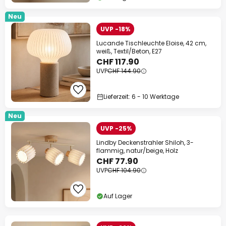
Neu
UVP -18%
Lucande Tischleuchte Eloise, 42 cm,
weiß, Textil/Beton, E27
CHF 117.90
UVP
CHF 144.90
Lieferzeit: 6 - 10 Werktage
Neu
UVP -25%
Lindby Deckenstrahler Shiloh, 3-
flammig, natur/beige, Holz
CHF 77.90
UVP
CHF 104.90
Auf Lager