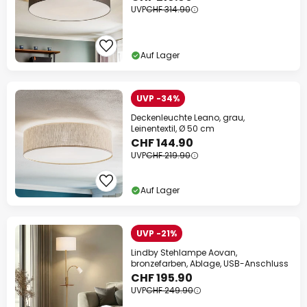
UVP
CHF 314.90
Auf Lager
UVP -34%
Deckenleuchte Leano, grau,
Leinentextil, Ø 50 cm
CHF 144.90
UVP
CHF 219.90
Auf Lager
UVP -21%
Lindby Stehlampe Aovan,
bronzefarben, Ablage, USB-Anschluss
CHF 195.90
UVP
CHF 249.90