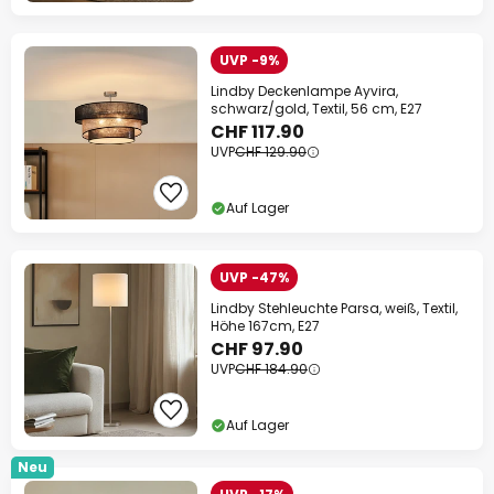
UVP -9%
Lindby Deckenlampe Ayvira,
schwarz/gold, Textil, 56 cm, E27
CHF 117.90
UVP
CHF 129.90
Auf Lager
UVP -47%
Lindby Stehleuchte Parsa, weiß, Textil,
Höhe 167cm, E27
CHF 97.90
UVP
CHF 184.90
Auf Lager
Neu