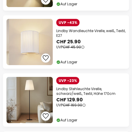
Auf Lager
UVP -43%
Lindby Wandleuchte Virelle, weiß, Textil,
E27
CHF 25.90
UVP
CHF 45.90
Auf Lager
UVP -23%
Lindby Stehleuchte Virelle,
schwarz/weiß, Textil, Höhe 170cm
CHF 129.90
UVP
CHF 169.90
Auf Lager