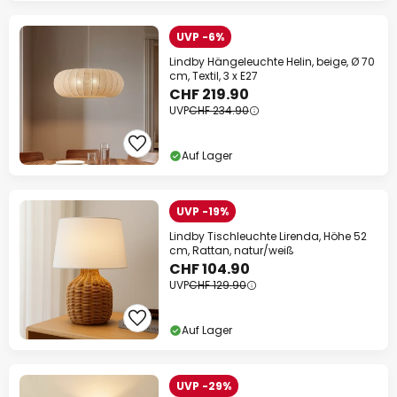
UVP -6%
Lindby Hängeleuchte Helin, beige, Ø 70
cm, Textil, 3 x E27
CHF 219.90
UVP
CHF 234.90
Auf Lager
UVP -19%
Lindby Tischleuchte Lirenda, Höhe 52
cm, Rattan, natur/weiß
CHF 104.90
UVP
CHF 129.90
Auf Lager
UVP -29%