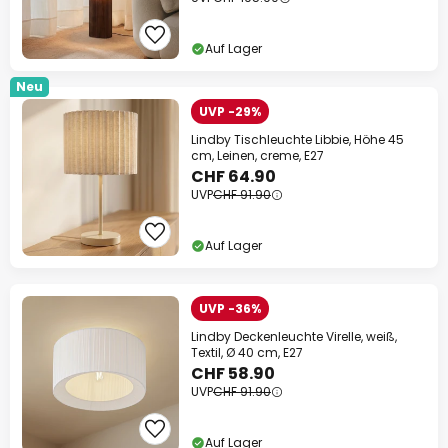
Auf Lager
Neu
UVP -29%
Lindby Tischleuchte Libbie, Höhe 45
cm, Leinen, creme, E27
CHF 64.90
UVP
CHF 91.90
Auf Lager
UVP -36%
Lindby Deckenleuchte Virelle, weiß,
Textil, Ø 40 cm, E27
CHF 58.90
UVP
CHF 91.90
Auf Lager