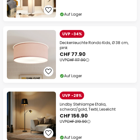
Auf Lager
UVP -34%
Deckenleuchte Rondo Kids, Ø 38 cm,
pink
CHF 77.90
UVP
CHF 117.90
Auf Lager
UVP -28%
Lindby Stehlampe Efalia,
schwarz/gold, Textil, Leselicht
CHF 156.90
UVP
CHF 219.90
Auf Lager