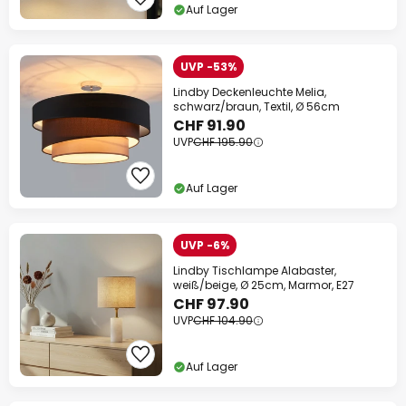
Auf Lager
UVP -53%
Lindby Deckenleuchte Melia,
schwarz/braun, Textil, Ø 56cm
CHF 91.90
UVP
CHF 195.90
Auf Lager
UVP -6%
Lindby Tischlampe Alabaster,
weiß/beige, Ø 25cm, Marmor, E27
CHF 97.90
UVP
CHF 104.90
Auf Lager