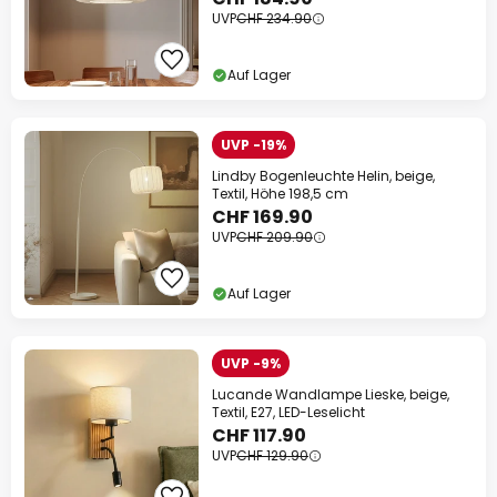
UVP
CHF 234.90
Auf Lager
UVP -19%
Lindby Bogenleuchte Helin, beige,
Textil, Höhe 198,5 cm
CHF 169.90
UVP
CHF 209.90
Auf Lager
UVP -9%
Lucande Wandlampe Lieske, beige,
Textil, E27, LED-Leselicht
CHF 117.90
UVP
CHF 129.90