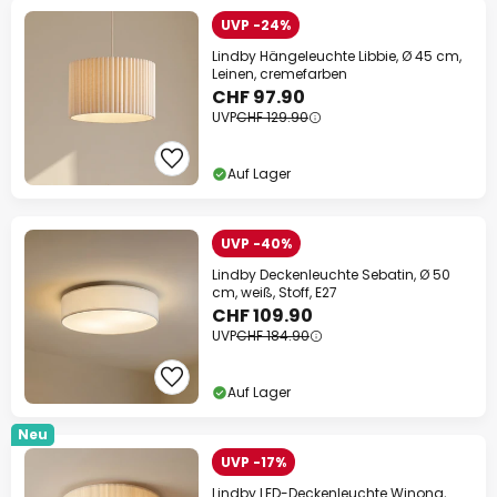
UVP -24%
Lindby Hängeleuchte Libbie, Ø 45 cm,
Leinen, cremefarben
CHF 97.90
UVP
CHF 129.90
Auf Lager
UVP -40%
Lindby Deckenleuchte Sebatin, Ø 50
cm, weiß, Stoff, E27
CHF 109.90
UVP
CHF 184.90
Auf Lager
Neu
UVP -17%
Lindby LED-Deckenleuchte Winona,