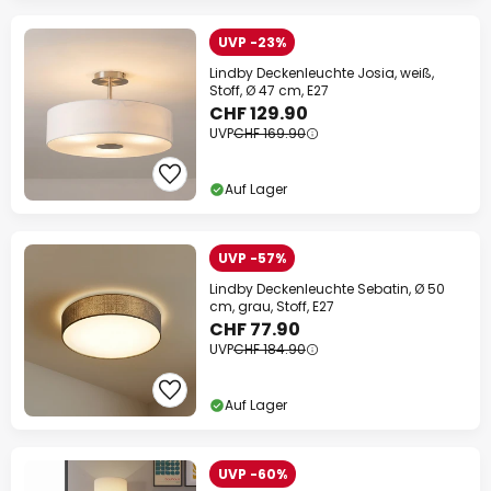
UVP -23%
Lindby Deckenleuchte Josia, weiß,
Stoff, Ø 47 cm, E27
CHF 129.90
UVP
CHF 169.90
Auf Lager
UVP -57%
Lindby Deckenleuchte Sebatin, Ø 50
cm, grau, Stoff, E27
CHF 77.90
UVP
CHF 184.90
Auf Lager
UVP -60%