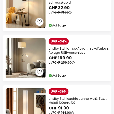
schwarz/gold
CHF 32.90
UVP
CHF 71.90
Auf Lager
UVP -34%
Lindby Stehlampe Aovan, nickelfarben,
Ablage, USB-Anschluss
CHF 169.90
UVP
CHF 259.90
Auf Lager
UVP -36%
Lindby Stehleuchte Janno, weiß, Textil,
Metall, 120cm, E27
CHF 91.90
UVP
CHF 144.90