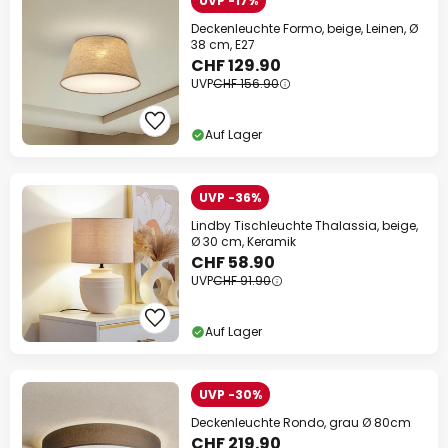
UVP -17%
Deckenleuchte Formo, beige, Leinen, Ø
38 cm, E27
CHF 129.90
UVP
CHF 156.90
Auf Lager
UVP -36%
Lindby Tischleuchte Thalassia, beige,
Ø 30 cm, Keramik
CHF 58.90
UVP
CHF 91.90
Auf Lager
UVP -30%
Deckenleuchte Rondo, grau Ø 80cm
CHF 219.90