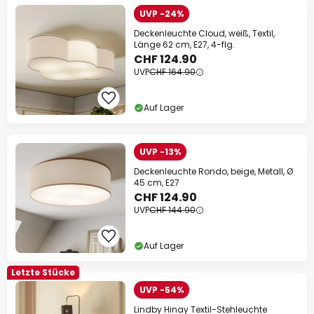
UVP -24%
Deckenleuchte Cloud, weiß, Textil,
Länge 62 cm, E27, 4-flg.
CHF 124.90
UVP
CHF 164.90
Auf Lager
UVP -13%
Deckenleuchte Rondo, beige, Metall, Ø
45 cm, E27
CHF 124.90
UVP
CHF 144.90
Auf Lager
Letzte Stücke
UVP -54%
Lindby Hinay Textil-Stehleuchte