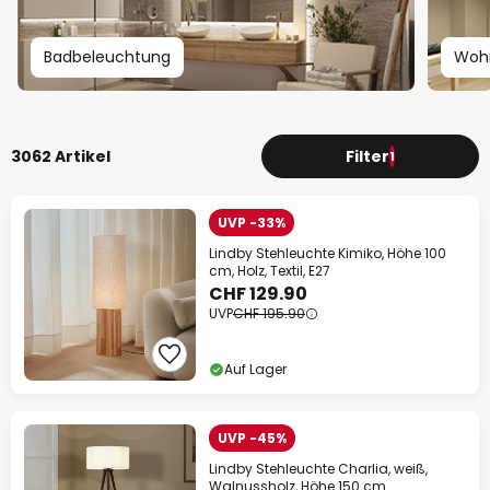
Badbeleuchtung
Woh
3062 Artikel
Filter
1
UVP -33%
Lindby Stehleuchte Kimiko, Höhe 100
cm, Holz, Textil, E27
CHF 129.90
UVP
CHF 195.90
Auf Lager
UVP -45%
Lindby Stehleuchte Charlia, weiß,
Walnussholz, Höhe 150 cm