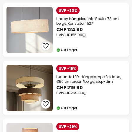
UVP -20%
Lindby Hängeleuchte Soula, 78 cm,
beige, Kunststoff, E27
CHF 124.90
UVP
CHF 156.90
Auf Lager
UVP -15%
Lucande LED-Hängelampe Peldano,
Ø50 cm braun/beige, step-dim
CHF 219.90
UVP
CHF 259.90
Auf Lager
UVP -29%