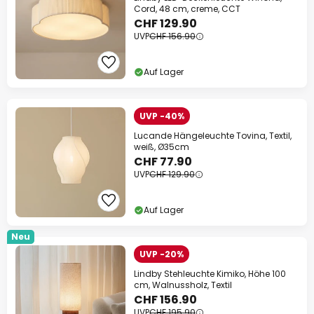
Cord, 48 cm, creme, CCT
CHF 129.90
UVP
CHF 156.90
Auf Lager
UVP -40%
Lucande Hängeleuchte Tovina, Textil,
weiß, Ø35cm
CHF 77.90
UVP
CHF 129.90
Auf Lager
Neu
UVP -20%
Lindby Stehleuchte Kimiko, Höhe 100
cm, Walnussholz, Textil
CHF 156.90
UVP
CHF 195.90