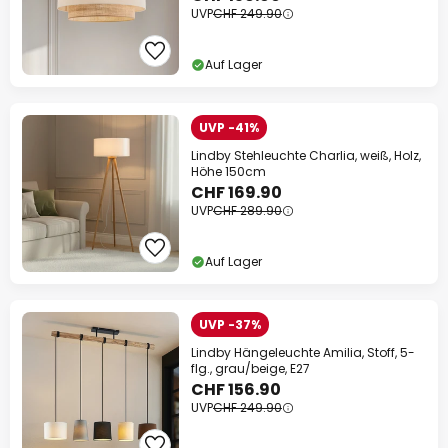
UVP
CHF 249.90
Auf Lager
UVP -41%
Lindby Stehleuchte Charlia, weiß, Holz,
Höhe 150cm
CHF 169.90
UVP
CHF 289.90
Auf Lager
UVP -37%
Lindby Hängeleuchte Amilia, Stoff, 5-
flg., grau/beige, E27
CHF 156.90
UVP
CHF 249.90