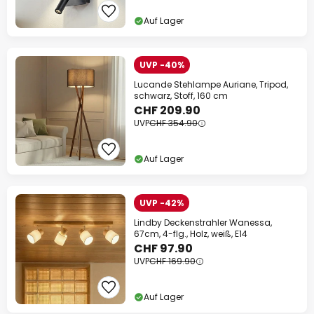
Auf Lager
UVP -40%
Lucande Stehlampe Auriane, Tripod,
schwarz, Stoff, 160 cm
CHF 209.90
UVP
CHF 354.90
Auf Lager
UVP -42%
Lindby Deckenstrahler Wanessa,
67cm, 4-flg., Holz, weiß, E14
CHF 97.90
UVP
CHF 169.90
Auf Lager