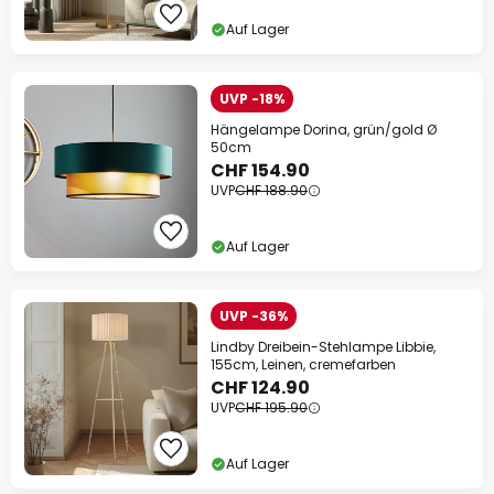
Auf Lager
UVP -18%
Hängelampe Dorina, grün/gold Ø
50cm
CHF 154.90
UVP
CHF 188.90
Auf Lager
UVP -36%
Lindby Dreibein-Stehlampe Libbie,
155cm, Leinen, cremefarben
CHF 124.90
UVP
CHF 195.90
Auf Lager