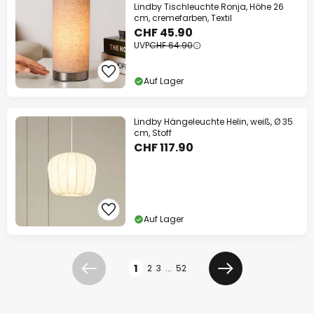
Lindby Tischleuchte Ronja, Höhe 26
cm, cremefarben, Textil
CHF 45.90
UVP
CHF 64.90
Auf Lager
Lindby Hängeleuchte Helin, weiß, Ø 35
cm, Stoff
CHF 117.90
Auf Lager
Seite
1
2
3
...
52
Zurück
Weiter