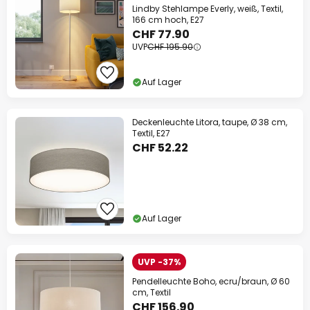
Lindby Stehlampe Everly, weiß, Textil,
166 cm hoch, E27
CHF 77.90
UVP
CHF 195.90
Auf Lager
Deckenleuchte Litora, taupe, Ø 38 cm,
Textil, E27
CHF 52.22
Auf Lager
UVP -37%
Pendelleuchte Boho, ecru/braun, Ø 60
cm, Textil
CHF 156.90