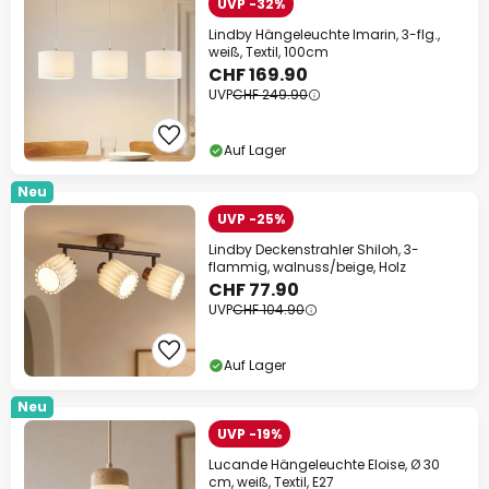
UVP -32%
Lindby Hängeleuchte Imarin, 3-flg.,
weiß, Textil, 100cm
CHF 169.90
UVP
CHF 249.90
Auf Lager
Neu
UVP -25%
Lindby Deckenstrahler Shiloh, 3-
flammig, walnuss/beige, Holz
CHF 77.90
UVP
CHF 104.90
Auf Lager
Neu
UVP -19%
Lucande Hängeleuchte Eloise, Ø 30
cm, weiß, Textil, E27