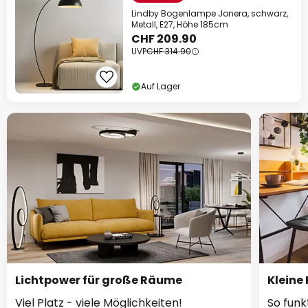
Lindby Bogenlampe Jonera, schwarz,
Metall, E27, Höhe 185cm
CHF 209.90
UVP
CHF 314.90
Auf Lager
Lichtpower für große Räume
Kleine
Viel Platz - viele Möglichkeiten!
So funk