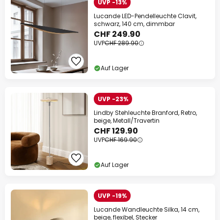
UVP -13%
Lucande LED-Pendelleuchte Clavit,
schwarz, 140 cm, dimmbar
CHF 249.90
UVP
CHF 289.90
Auf Lager
UVP -23%
Lindby Stehleuchte Branford, Retro,
beige, Metall/Travertin
CHF 129.90
UVP
CHF 169.90
Auf Lager
UVP -19%
Lucande Wandleuchte Silka, 14 cm,
beige, flexibel, Stecker