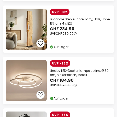
UVP -19%
Lucande Stehleuchte Tarry, Holz, Höhe
137 cm, 4 x E27
CHF 234.90
UVP
CHF 289.90
Auf Lager
UVP -28%
Lindby LED-Deckenlampe Joline, Ø 60
cm, nickelfarben, Metall
CHF 184.90
UVP
CHF 259.90
Auf Lager
UVP -33%