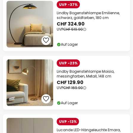
UVP -37%
Lindby Bogenstehlampe Emilienne,
schwarz, goldfarben, 180 cm
CHF 324.90
UVP
CHF 519.90
Auf Lager
UVP -23%
Lindby Bogenstehlampe Moisia,
messingfarben, Metall, 148 cm
CHF 129.90
UVP
CHF 169.90
Auf Lager
UVP -13%
Lucande LED-Hängeleuchte Emara,