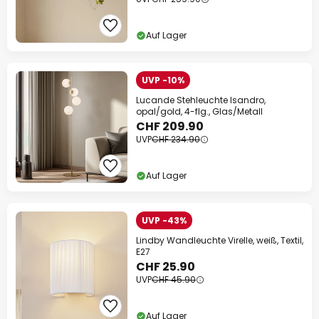
Auf Lager
UVP -10%
Lucande Stehleuchte Isandro,
opal/gold, 4-flg., Glas/Metall
CHF 209.90
UVP
CHF 234.90
Auf Lager
UVP -43%
Lindby Wandleuchte Virelle, weiß, Textil,
E27
CHF 25.90
UVP
CHF 45.90
Auf Lager