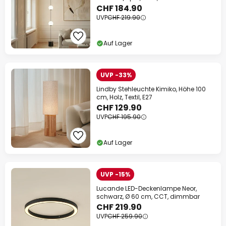
CHF 184.90
UVP
CHF 219.90
Auf Lager
UVP -33%
Lindby Stehleuchte Kimiko, Höhe 100
cm, Holz, Textil, E27
CHF 129.90
UVP
CHF 195.90
Auf Lager
UVP -15%
Lucande LED-Deckenlampe Neor,
schwarz, Ø 60 cm, CCT, dimmbar
CHF 219.90
UVP
CHF 259.90