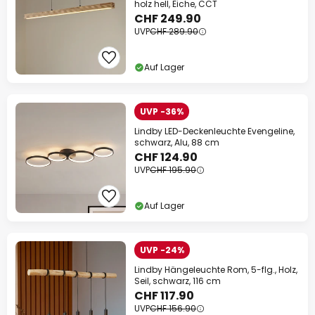
holz hell, Eiche, CCT
CHF 249.90
UVP
CHF 289.90
Auf Lager
UVP -36%
Lindby LED-Deckenleuchte Evengeline,
schwarz, Alu, 88 cm
CHF 124.90
UVP
CHF 195.90
Auf Lager
UVP -24%
Lindby Hängeleuchte Rom, 5-flg., Holz,
Seil, schwarz, 116 cm
CHF 117.90
UVP
CHF 156.90