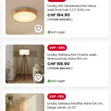
Lindby LED-Deckenleuchte Velua,
weiß/holz hell, CCT, Ø 50 cm
CHF 184.90
UVP
CHF 209.90
Auf Lager
UVP -45%
Lindby Stehleuchte Charlia, weiß,
Walnussholz, Höhe 150 cm
CHF 156.90
UVP
CHF 289.90
Auf Lager
UVP -13%
Lindby Stehleuchte Elfie, Höhe 124 cm,
beige, Leinen, 2x E27