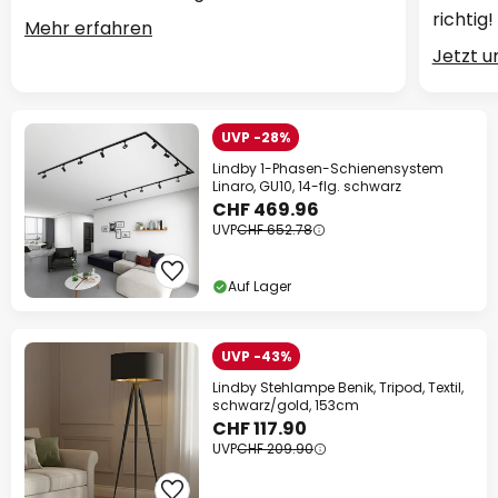
richtig!
Mehr erfahren
Jetzt 
UVP -28%
Lindby 1-Phasen-Schienensystem
Linaro, GU10, 14-flg. schwarz
CHF 469.96
UVP
CHF 652.78
Auf Lager
UVP -43%
Lindby Stehlampe Benik, Tripod, Textil,
schwarz/gold, 153cm
CHF 117.90
UVP
CHF 209.90