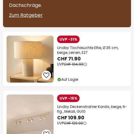
Dachschräge.
Zum Ratgeber
UVP -31%
Lindby Tischleuchte Elfie, Ø 35 cm,
beige, Leinen, E27
CHF 71.90
UVP
CHF 104.90
Auf Lager
UVP -15%
Lindby Deckenstrahler Kardis, beige, 6-
flg., Metall, GU10
CHF 109.90
UVP
CHF 129.90