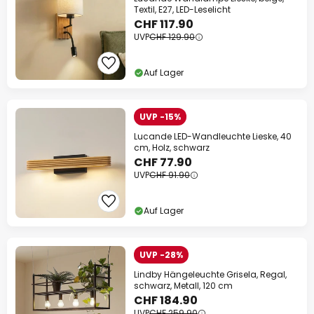
Textil, E27, LED-Leselicht
CHF 117.90
UVP
CHF 129.90
Auf Lager
UVP -15%
Lucande LED-Wandleuchte Lieske, 40
cm, Holz, schwarz
CHF 77.90
UVP
CHF 91.90
Auf Lager
UVP -28%
Lindby Hängeleuchte Grisela, Regal,
schwarz, Metall, 120 cm
CHF 184.90
UVP
CHF 259.90