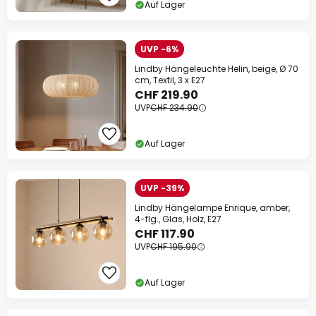
Auf Lager
UVP -6%
Lindby Hängeleuchte Helin, beige, Ø 70
cm, Textil, 3 x E27
CHF 219.90
UVP
CHF 234.90
Auf Lager
UVP -39%
Lindby Hängelampe Enrique, amber,
4-flg., Glas, Holz, E27
CHF 117.90
UVP
CHF 195.90
Auf Lager