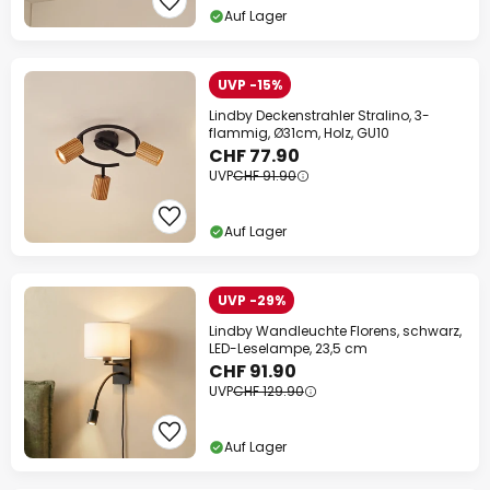
Auf Lager
UVP -15%
Lindby Deckenstrahler Stralino, 3-
flammig, Ø31cm, Holz, GU10
CHF 77.90
UVP
CHF 91.90
Auf Lager
UVP -29%
Lindby Wandleuchte Florens, schwarz,
LED-Leselampe, 23,5 cm
CHF 91.90
UVP
CHF 129.90
Auf Lager