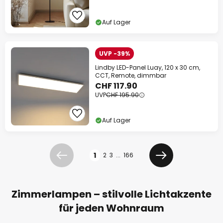
Auf Lager
UVP -39%
Lindby LED-Panel Luay, 120 x 30 cm,
CCT, Remote, dimmbar
CHF 117.90
UVP
CHF 195.90
Auf Lager
Seite
1
2
3
...
166
Zurück
Weiter
Zimmerlampen – stilvolle Lichtakzente
für jeden Wohnraum