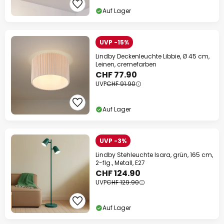
Auf Lager
UVP -15%
Lindby Deckenleuchte Libbie, Ø 45 cm,
Leinen, cremefarben
CHF 77.90
UVP
CHF 91.90
Auf Lager
UVP -3%
Lindby Stehleuchte Isara, grün, 165 cm,
2-flg., Metall, E27
CHF 124.90
UVP
CHF 129.90
Auf Lager