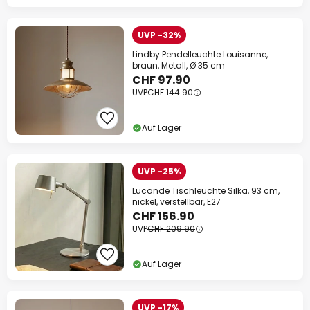
UVP -32%
Lindby Pendelleuchte Louisanne,
braun, Metall, Ø 35 cm
CHF 97.90
UVP
CHF 144.90
Auf Lager
UVP -25%
Lucande Tischleuchte Silka, 93 cm,
nickel, verstellbar, E27
CHF 156.90
UVP
CHF 209.90
Auf Lager
UVP -17%