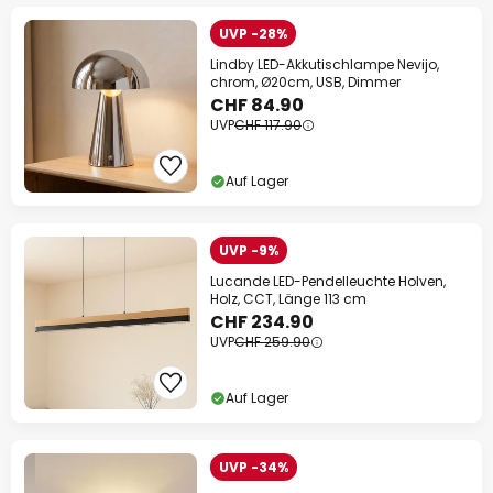
UVP -28%
Lindby LED-Akkutischlampe Nevijo,
chrom, Ø20cm, USB, Dimmer
CHF 84.90
UVP
CHF 117.90
Auf Lager
UVP -9%
Lucande LED-Pendelleuchte Holven,
Holz, CCT, Länge 113 cm
CHF 234.90
UVP
CHF 259.90
Auf Lager
UVP -34%