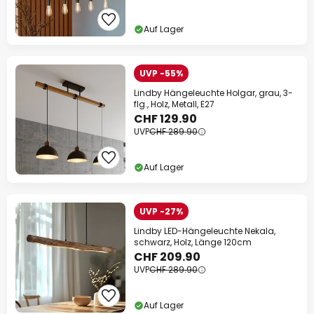
Auf Lager
UVP -55%
Lindby Hängeleuchte Holgar, grau, 3-
flg., Holz, Metall, E27
CHF 129.90
UVP
CHF 289.90
Auf Lager
UVP -27%
Lindby LED-Hängeleuchte Nekala,
schwarz, Holz, Länge 120cm
CHF 209.90
UVP
CHF 289.90
Auf Lager