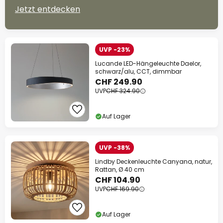
Jetzt entdecken
UVP -23%
Lucande LED-Hängeleuchte Daelor,
schwarz/alu, CCT, dimmbar
CHF 249.90
UVP
CHF 324.90
Auf Lager
UVP -38%
Lindby Deckenleuchte Canyana, natur,
Rattan, Ø 40 cm
CHF 104.90
UVP
CHF 169.90
Auf Lager