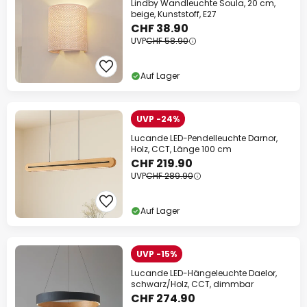
Lindby Wandleuchte Soula, 20 cm,
beige, Kunststoff, E27
CHF 38.90
UVP
CHF 58.90
Auf Lager
UVP -24%
Lucande LED-Pendelleuchte Darnor,
Holz, CCT, Länge 100 cm
CHF 219.90
UVP
CHF 289.90
Auf Lager
UVP -15%
Lucande LED-Hängeleuchte Daelor,
schwarz/Holz, CCT, dimmbar
CHF 274.90