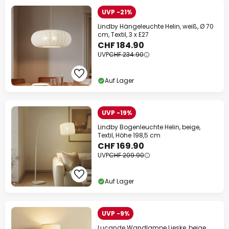
UVP -21%
Lindby Hängeleuchte Helin, weiß, Ø 70
cm, Textil, 3 x E27
CHF 184.90
UVP
CHF 234.90
Auf Lager
UVP -19%
Lindby Bogenleuchte Helin, beige,
Textil, Höhe 198,5 cm
CHF 169.90
UVP
CHF 209.90
Auf Lager
UVP -9%
Lucande Wandlampe Lieske, beige,