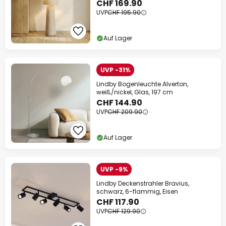
CHF 169.90
UVP
CHF 195.90
Auf Lager
UVP -31%
Lindby Bogenleuchte Alverton,
weiß/nickel, Glas, 197 cm
CHF 144.90
UVP
CHF 209.90
Auf Lager
UVP -9%
Lindby Deckenstrahler Bravius,
schwarz, 6-flammig, Eisen
CHF 117.90
UVP
CHF 129.90