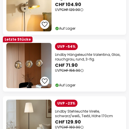
CHF 104.90
UVP
CHF 129.90
Auf Lager
Letzte Stücke
UVP -54%
Lindby Hängeleuchte Valentina, Glas,
rauchgrau, rund, 3-flg.
CHF 71.90
UVP
CHF 156.90
Auf Lager
UVP -23%
Lindby Stehleuchte Virelle,
schwarz/weiß, Textil, Höhe 170cm
CHF 129.90
UVP
CHF 169.90