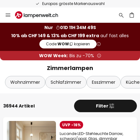
50 Tage kostenlose Retoure
Zum
Sch
Extra Rabatt
Inhalt
springen
10% Rabatt
ab CHF 149
Nur
01D 11H 34M 47S
10% ab CHF 149 & 13% ab CHF 199 extra
auf fast alles
he
13% Rabatt
ab CHF 199
Code:
WOW
kopieren
auf fast alles*
WOW Week:
Bis zu -70%
Ihr Code:
WOW
kopieren
Zimmerlampen
Jetzt einlösen
Wohnzimmer
Schlafzimmer
Esszimmer
Küche
*Ausgenommene Hersteller
36944 Artikel
Filter
UVP -16%
Lucande LED-Stehleuchte Darrow,
schwarz/opal, Glas, dimmbar