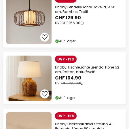
Lindby Pendelleuchte Davella, Ø 50
cm, Bambus, Textil
CHF 129.90
UVP
CHF 156.90
Auf Lager
UVP -19%
Lindby Tischleuchte Lirenda, Höhe 52
cm, Rattan, natur/weiß
CHF 104.90
UVP
CHF 129.90
Auf Lager
UVP -12%
Lindby Deckenstrahler Stralino, 4-
flammig, Länge 60 cm, Holz