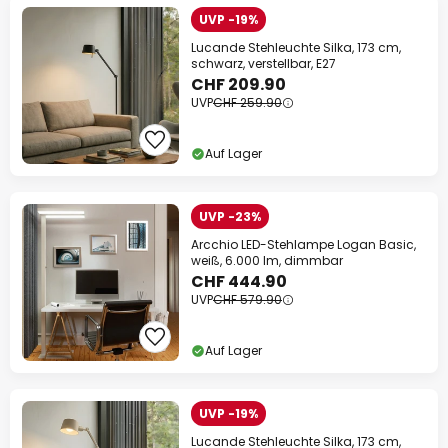
UVP -19%
Lucande Stehleuchte Silka, 173 cm,
schwarz, verstellbar, E27
CHF 209.90
UVP
CHF 259.90
Auf Lager
UVP -23%
Arcchio LED-Stehlampe Logan Basic,
weiß, 6.000 lm, dimmbar
CHF 444.90
UVP
CHF 579.90
Auf Lager
UVP -19%
Lucande Stehleuchte Silka, 173 cm,