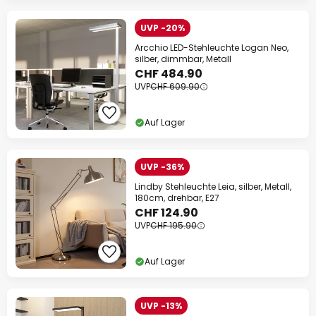
UVP -20%
Arcchio LED-Stehleuchte Logan Neo,
silber, dimmbar, Metall
CHF 484.90
UVP
CHF 609.90
Auf Lager
UVP -36%
Lindby Stehleuchte Leia, silber, Metall,
180cm, drehbar, E27
CHF 124.90
UVP
CHF 195.90
Auf Lager
UVP -13%