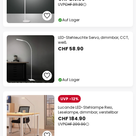
UVP
CHF 311.30
Auf Lager
LED-Stehleuchte Servo, dimmbar, CCT,
weiß
CHF 58.90
Auf Lager
UVP -12%
Lucande LED-Stehlampe Resi,
Leselampe, dimmbar, verstellbar
CHF 184.90
UVP
CHF 209.90