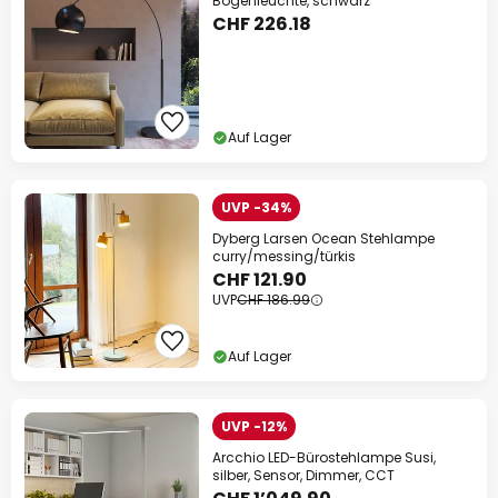
Bogenleuchte, schwarz
CHF 226.18
Auf Lager
UVP -34%
Dyberg Larsen Ocean Stehlampe
curry/messing/türkis
CHF 121.90
UVP
CHF 186.99
Auf Lager
UVP -12%
Arcchio LED-Bürostehlampe Susi,
silber, Sensor, Dimmer, CCT