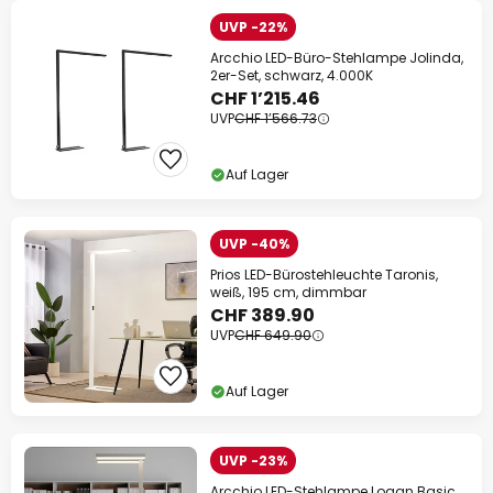
UVP -22%
Arcchio LED-Büro-Stehlampe Jolinda,
2er-Set, schwarz, 4.000K
CHF 1’215.46
UVP
CHF 1’566.73
Auf Lager
UVP -40%
Prios LED-Bürostehleuchte Taronis,
weiß, 195 cm, dimmbar
CHF 389.90
UVP
CHF 649.90
Auf Lager
UVP -23%
Arcchio LED-Stehlampe Logan Basic,