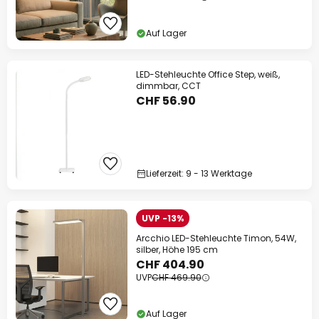
Auf Lager
LED-Stehleuchte Office Step, weiß,
dimmbar, CCT
CHF 56.90
Lieferzeit: 9 - 13 Werktage
UVP -13%
Arcchio LED-Stehleuchte Timon, 54W,
silber, Höhe 195 cm
CHF 404.90
UVP
CHF 469.90
Auf Lager