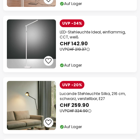
Auf Lager
UVP -34%
LED-Stehleuchte Ideal, einflammig,
CCT, weiß
CHF 142.90
UVP
CHF 219.37
Auf Lager
UVP -20%
Lucande Stehleuchte Silka, 216 cm,
schwarz, verstellbar, E27
CHF 259.90
UVP
CHF 324.90
Auf Lager