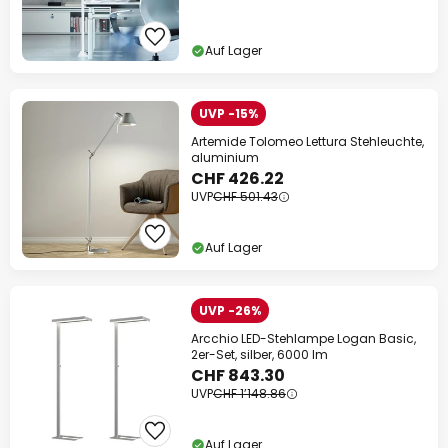
Auf Lager
UVP -15%
Artemide Tolomeo Lettura Stehleuchte,
aluminium
CHF 426.22
UVP
CHF 501.43
Auf Lager
UVP -26%
Arcchio LED-Stehlampe Logan Basic,
2er-Set, silber, 6000 lm
CHF 843.30
UVP
CHF 1’148.86
Auf Lager