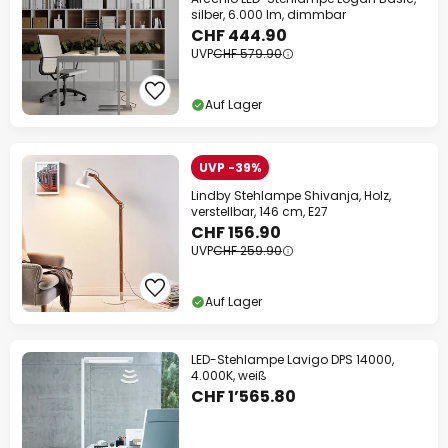
silber, 6.000 lm, dimmbar
CHF 444.90
UVP
CHF 579.90
Auf Lager
UVP -39%
Lindby Stehlampe Shivanja, Holz,
verstellbar, 146 cm, E27
CHF 156.90
UVP
CHF 259.90
Auf Lager
LED-Stehlampe Lavigo DPS 14000,
4.000K, weiß
CHF 1’565.80