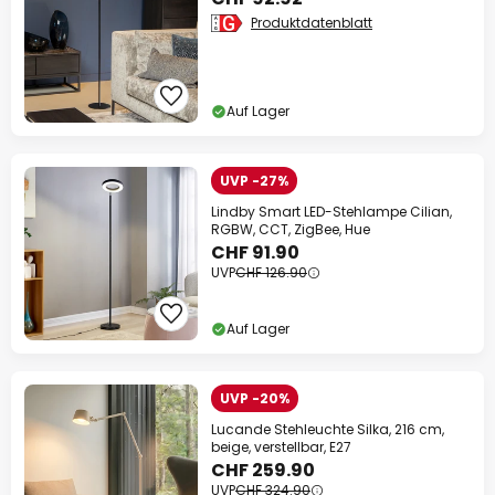
Produktdatenblatt
Auf Lager
UVP -27%
Lindby Smart LED-Stehlampe Cilian,
RGBW, CCT, ZigBee, Hue
CHF 91.90
UVP
CHF 126.90
Auf Lager
UVP -20%
Lucande Stehleuchte Silka, 216 cm,
beige, verstellbar, E27
CHF 259.90
UVP
CHF 324.90