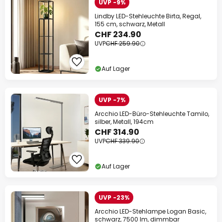
UVP -9%
Lindby LED-Stehleuchte Birta, Regal,
155 cm, schwarz, Metall
CHF 234.90
UVP
CHF 259.90
Auf Lager
UVP -7%
Arcchio LED-Büro-Stehleuchte Tamilo,
silber, Metall, 194cm
CHF 314.90
UVP
CHF 339.90
Auf Lager
UVP -23%
Arcchio LED-Stehlampe Logan Basic,
schwarz, 7500 lm, dimmbar