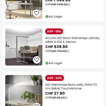
CHF 1’049.90
UVP
CHF 1’199.90
Auf Lager
UVP -18%
Arcchio LED-Büro-Stehlampe Jolinda,
silber, 4.000 K, Sensor
CHF 639.90
UVP
CHF 779.90
Auf Lager
UVP -24%
LED-Stehlampe Mura, weiß, Höhe 170
cm, Metall, Touchdimmer
CHF 27.90
UVP
CHF 36.90