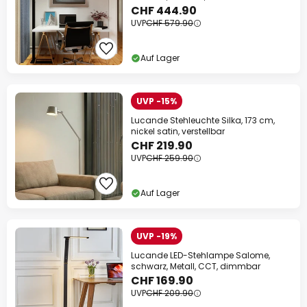
CHF 444.90
UVP
CHF 579.90
Auf Lager
UVP -15%
Lucande Stehleuchte Silka, 173 cm,
nickel satin, verstellbar
CHF 219.90
UVP
CHF 259.90
Auf Lager
UVP -19%
Lucande LED-Stehlampe Salome,
schwarz, Metall, CCT, dimmbar
CHF 169.90
UVP
CHF 209.90