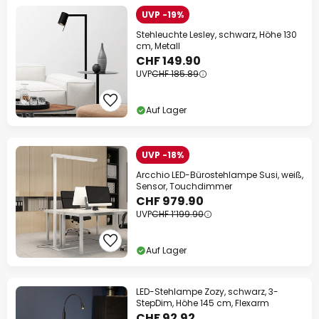
UVP -19%
Stehleuchte Lesley, schwarz, Höhe 130
cm, Metall
CHF 149.90
UVP
CHF 185.89
Auf Lager
UVP -18%
Arcchio LED-Bürostehlampe Susi, weiß,
Sensor, Touchdimmer
CHF 979.90
UVP
CHF 1’199.90
Auf Lager
LED-Stehlampe Zozy, schwarz, 3-
StepDim, Höhe 145 cm, Flexarm
CHF 92.92