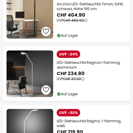
Arcchio LED-Stehleuchte Timon, 54W,
schwarz, Höhe 195 cm
CHF 404.90
UVP
CHF 469.90
Auf Lager
UVP -24%
LED-Stehleuchte Regina,1-flammig,
aluminium
CHF 234.90
UVP
CHF 311.30
Auf Lager
UVP -30%
LED-Stehleuchte Regina, 1-flammig,
weiß
CHF 215.90