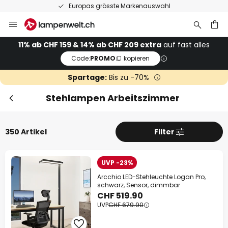
50 Tage kostenlose Retoure
Zum
Sch
Extra Rabatt
Inhalt
springen
11% Rabatt
ab CHF 159
11% ab CHF 159 & 14% ab CHF 209 extra
auf fast alles
Code:
PROMO
kopieren
he
14% Rabatt
ab CHF 209
Spartage:
Bis zu -70%
auf fast alles*
Stehlampen Arbeitszimmer
Ihr Code:
PROMO
kopieren
350 Artikel
Filter
Jetzt einlösen
*Ausgenommene Hersteller
UVP -23%
Arcchio LED-Stehleuchte Logan Pro,
schwarz, Sensor, dimmbar
CHF 519.90
UVP
CHF 679.90