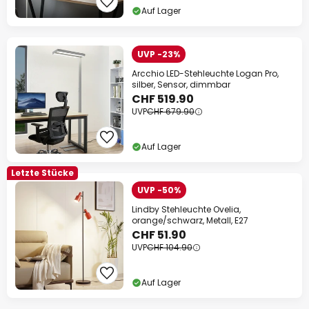
Auf Lager
UVP -23%
Arcchio LED-Stehleuchte Logan Pro,
silber, Sensor, dimmbar
CHF 519.90
UVP
CHF 679.90
Auf Lager
Letzte Stücke
UVP -50%
Lindby Stehleuchte Ovelia,
orange/schwarz, Metall, E27
CHF 51.90
UVP
CHF 104.90
Auf Lager