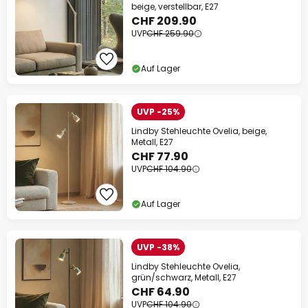
beige, verstellbar, E27
CHF 209.90
UVP
CHF 259.90
Auf Lager
UVP -25%
Lindby Stehleuchte Ovelia, beige,
Metall, E27
CHF 77.90
UVP
CHF 104.90
Auf Lager
UVP -38%
Lindby Stehleuchte Ovelia,
grün/schwarz, Metall, E27
CHF 64.90
UVP
CHF 104.90