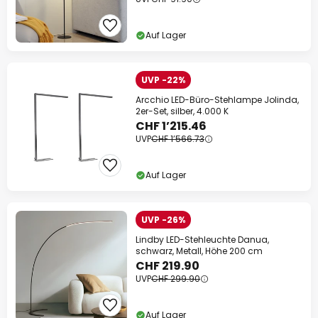
Auf Lager
UVP -22%
Arcchio LED-Büro-Stehlampe Jolinda,
2er-Set, silber, 4.000 K
CHF 1’215.46
UVP
CHF 1’566.73
Auf Lager
UVP -26%
Lindby LED-Stehleuchte Danua,
schwarz, Metall, Höhe 200 cm
CHF 219.90
UVP
CHF 299.90
Auf Lager