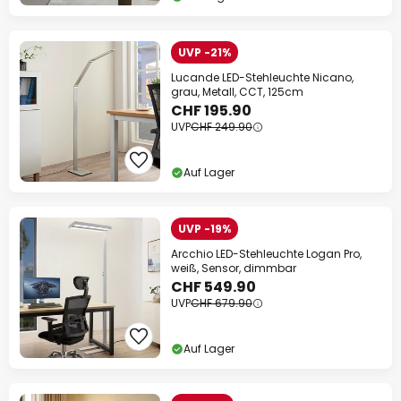
UVP -21%
Lucande LED-Stehleuchte Nicano,
grau, Metall, CCT, 125cm
CHF 195.90
UVP
CHF 249.90
Auf Lager
UVP -19%
Arcchio LED-Stehleuchte Logan Pro,
weiß, Sensor, dimmbar
CHF 549.90
UVP
CHF 679.90
Auf Lager