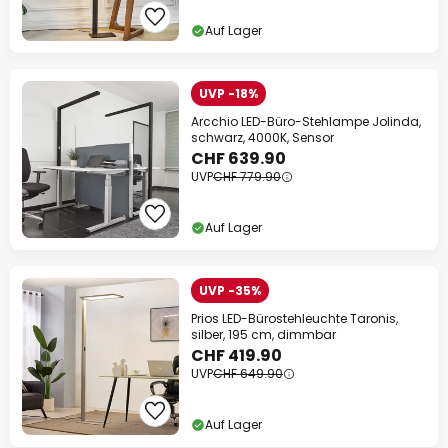
Auf Lager
UVP -18%
Arcchio LED-Büro-Stehlampe Jolinda,
schwarz, 4000K, Sensor
CHF 639.90
UVP
CHF 779.90
Auf Lager
UVP -35%
Prios LED-Bürostehleuchte Taronis,
silber, 195 cm, dimmbar
CHF 419.90
UVP
CHF 649.90
Auf Lager