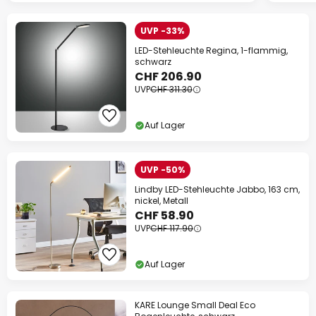
UVP -33%
LED-Stehleuchte Regina, 1-flammig,
schwarz
CHF 206.90
UVP
CHF 311.30
Auf Lager
UVP -50%
Lindby LED-Stehleuchte Jabbo, 163 cm,
nickel, Metall
CHF 58.90
UVP
CHF 117.90
Auf Lager
KARE Lounge Small Deal Eco