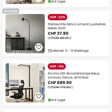
Auf Lager
Anzeige
UVP -22%
Stehleuchte Skriva, schwarz, justierbar,
Metall, GU10
CHF 37.90
UVP
CHF 48.90
Lieferzeit: 9 - 13 Werktage
UVP -11%
Arcchio LED-Bürostehlampe Nelus,
schwarz, Sensor, dimmbar
CHF 689.90
UVP
CHF 779.90
Auf Lager