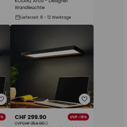
KOLARZ Arco - Designer
Wandleuchte
Lieferzeit: 8 - 12 Werktage
CHF 299.90
8%
UVP -15%
UVP
CHF 354.90