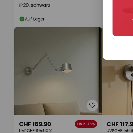
IP20, schwarz
light Retro
Auf Lager
Lieferzeit
CHF 169.90
CHF 117.
UVP -13%
UVP
CHF 195.90
UVP
CHF 156.