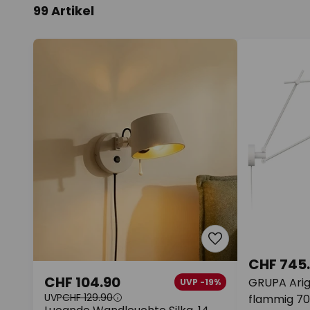
99 Artikel
CHF 745
CHF 104.90
GRUPA Arig
UVP -19%
UVP
CHF 129.90
flammig 7