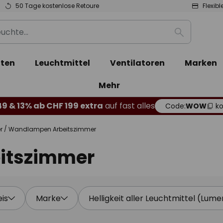
50 Tage kostenlose Retoure
Flexib
Suche
ten
Leuchtmittel
Ventilatoren
Marken
Mehr
49 & 13% ab CHF 199 extra
auf fast alles
Code:
WOW
ko
r
Wandlampen Arbeitszimmer
itszimmer
eis
Marke
Helligkeit aller Leuchtmittel (Lume