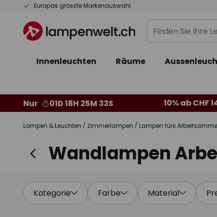
Zum
Europas grösste Markenauswahl
Inhalt
Finden
springen
Sie
Ihre
Innenleuchten
Räume
Aussenleuch
Leuchte...
10% ab CHF 1
Nur
01D 18H 25M 31S
Lampen & Leuchten
Zimmerlampen
Lampen fürs Arbeitszimme
Wandlampen Arbe
Kategorie
Farbe
Material
Pr