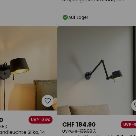
Auf Lager
0
UVP -24%
CHF 184.90
UVP -
90
UVP
CHF 195.90
ndleuchte Silka, 14