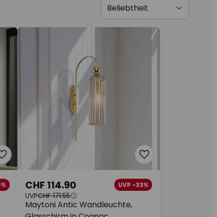
CHF 114.90
0%
UVP -33%
UVP
CHF 171.55
Maytoni Antic Wandleuchte,
Glasschirm in Cognac