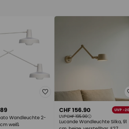
.89
CHF 156.90
UVP -2
UVP
CHF 195.90
ato Wandleuchte 2-
Lucande Wandleuchte Silka, 91
0cm weiß
cm, beige, verstellbar, E27