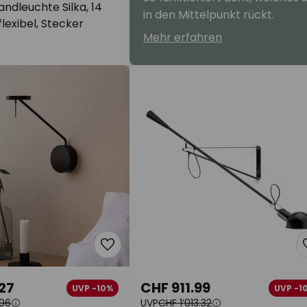
ndleuchte Silka, 14
in den Mittelpunkt rückt.
flexibel, Stecker
Mehr erfahren
27
CHF 911.99
UVP -10%
UVP -1
96
UVP
CHF 1’013.32