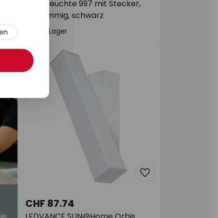
Wandleuchte 997 mit Stecker,
einflammig, schwarz
Auf Lager
ren
CHF 87.74
ie
LEDVANCE SUN@Home Orbis