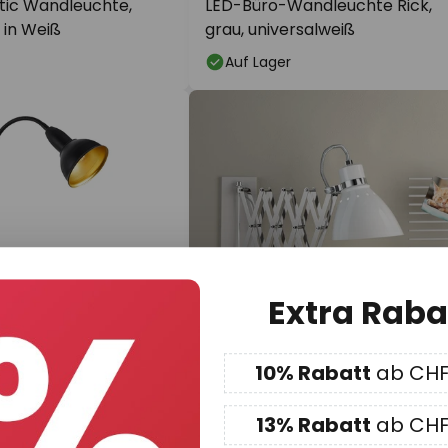
tic Wandleuchte,
LED-Büro-Wandleuchte Rick,
 in Weiß
grau, universalweiß
Auf Lager
Extra Raba
10% Rabatt
ab CHF
90
CHF 86.95
13% Rabatt
ab CHF
te Hygge Comfort
Wandleuchte Kordian, weiß,