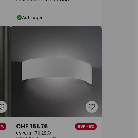
Auf Lager
CHF 161.76
5%
UVP -5%
UVP
CHF 170.28