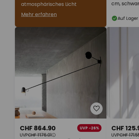
cm, schwarz
atmosphärisches Licht
Mehr erfahren
Auf Lager
CHF 864.90
CHF 125.
UVP -26%
UVP
CHF 1’176.01
UVP
CHF 171.5