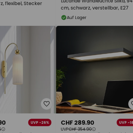
Lucande Wandleuchte Silka, 94
, flexibel, Stecker
cm, schwarz, verstellbar, E27
Auf Lager
90
CHF 289.90
UVP -26%
UVP -1
5
UVP
CHF 354.90