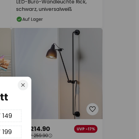
LED-Büro-Wandleuchte Rick,
schwarz, universalweiß
Auf Lager
Schliessen
tt
 149
CHF 214.90
UVP -17%
 199
UVP
CHF 259.90