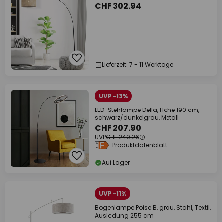
CHF 302.94
Lieferzeit: 7 - 11 Werktage
UVP -13%
LED-Stehlampe Della, Höhe 190 cm,
schwarz/dunkelgrau, Metall
CHF 207.90
UVP
CHF 240.26
Produktdatenblatt
Auf Lager
UVP -11%
Bogenlampe Poise B, grau, Stahl, Textil,
Ausladung 255 cm