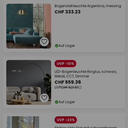
Bogenstehleuchte Argentina, messing
CHF 333.23
Auf Lager
UVP -10%
LED-Bogenleuchte Ringlux, schwarz,
Metall, CCT, Dimmer
CHF 559.36
UVP
CHF 621.51
Auf Lager
UVP -23%
Stehleuchte Dial mit schwenkbarem