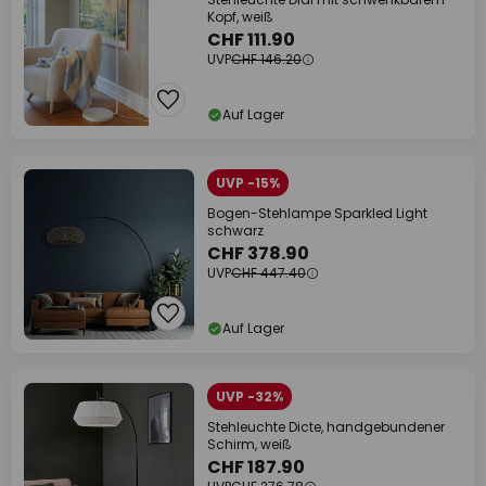
Kopf, weiß
CHF 111.90
UVP
CHF 146.20
Auf Lager
UVP -15%
Bogen-Stehlampe Sparkled Light
schwarz
CHF 378.90
UVP
CHF 447.40
Auf Lager
UVP -32%
Stehleuchte Dicte, handgebundener
Schirm, weiß
CHF 187.90