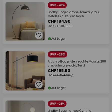
UVP -41%
Lindby Bogenlampe Jonera, grau,
Metall, E27, 185 cm hoch
CHF 184.90
UVP
CHF 314.90
Auf Lager
UVP -28%
Arcchio Bogenstehleuchte Mossa, 200
cm, schwarz-gold, Textil
CHF 195.90
UVP
CHF 274.90
Auf Lager
UVP -21%
Lindby Bogenlampe Cynthia,