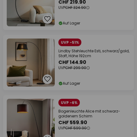
CHF 219.90
UVP
CHF 324.90
Auf Lager
UVP -51%
Lindby Stehleuchte Esti, schwarz/gold,
Stoff, Höhe 192cm
CHF 144.90
UVP
CHF 299.90
Auf Lager
UVP -6%
Bogenleuchte Alice mit schwarz-
goldenem Schirm
CHF 559.90
UVP
CHF 599.90