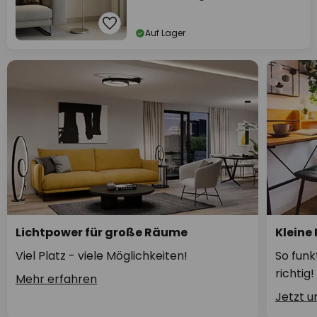
Auf Lager
Lichtpower für große Räume
Kleine
Viel Platz - viele Möglichkeiten!
So funk
richtig!
Mehr erfahren
Jetzt 