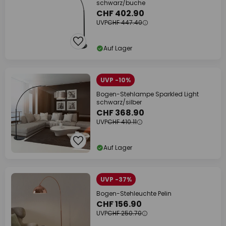
schwarz/buche
CHF 402.90
UVP
CHF 447.40
Auf Lager
UVP -10%
Bogen-Stehlampe Sparkled Light
schwarz/silber
CHF 368.90
UVP
CHF 410.11
Auf Lager
UVP -37%
Bogen-Stehleuchte Pelin
CHF 156.90
UVP
CHF 250.70