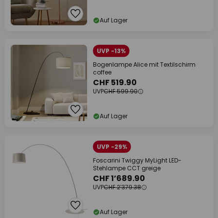
Auf Lager
UVP -13%
Bogenlampe Alice mit Textilschirm
coffee
CHF 519.90
UVP
CHF 599.90
Auf Lager
UVP -29%
Foscarini Twiggy MyLight LED-
Stehlampe CCT greige
CHF 1’689.90
UVP
CHF 2’379.38
Auf Lager