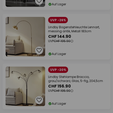
Auf Lager
UVP -26%
Lindby Bogenstehleuchte Lennart,
messing antik, Metall 183cm
CHF 144.90
UVP
CHF 195.90
Auf Lager
UVP -20%
Lindby Stehlampe Braccio,
grau/schwarz, Glas, 5-flg, 204,5cm
CHF 156.90
UVP
CHF 195.90
Auf Lager