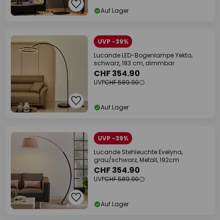
Auf Lager
UVP -39%
Lucande LED-Bogenlampe Yekta,
schwarz, 183 cm, dimmbar
CHF 354.90
UVP
CHF 589.90
Auf Lager
UVP -39%
Lucande Stehleuchte Evelyna,
grau/schwarz, Metall, 192cm
CHF 354.90
UVP
CHF 589.90
Auf Lager