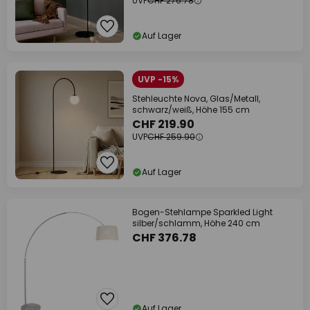
UVP
CHF 276.78
Auf Lager
UVP -15%
Stehleuchte Nova, Glas/Metall,
schwarz/weiß, Höhe 155 cm
CHF 219.90
UVP
CHF 259.90
Auf Lager
Bogen-Stehlampe Sparkled Light
silber/schlamm, Höhe 240 cm
CHF 376.78
Auf Lager