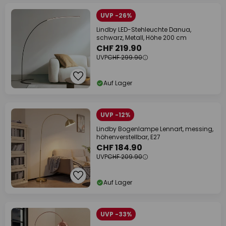
UVP -26%
Lindby LED-Stehleuchte Danua,
schwarz, Metall, Höhe 200 cm
CHF 219.90
UVP
CHF 299.90
Auf Lager
UVP -12%
Lindby Bogenlampe Lennart, messing,
höhenverstellbar, E27
CHF 184.90
UVP
CHF 209.90
Auf Lager
UVP -33%