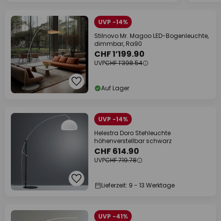
UVP -14%
Stilnovo Mr. Magoo LED-Bogenleuchte,
dimmbar, Ra90
CHF 1’199.90
UVP
CHF 1’398.54
Auf Lager
UVP -14%
Helestra Doro Stehleuchte
höhenverstellbar schwarz
CHF 614.90
UVP
CHF 719.78
Lieferzeit: 9 - 13 Werktage
UVP -41%