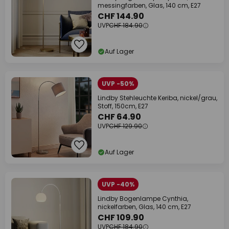
messingfarben, Glas, 140 cm, E27
CHF 144.90
UVP
CHF 184.90
Auf Lager
UVP -50%
Lindby Stehleuchte Keriba, nickel/grau,
Stoff, 150cm, E27
CHF 64.90
UVP
CHF 129.90
Auf Lager
UVP -40%
Lindby Bogenlampe Cynthia,
nickelfarben, Glas, 140 cm, E27
CHF 109.90
UVP
CHF 184.90