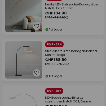
Lindby LED-Stehleuchte Danua, silber,
Metall, Höhe 200cm
CHF 184.90
UVP
CHF 314.90
Auf Lager
UVP -39%
Stehleuchte Dicte, handgebundener
Schirm, beige
CHF 168.90
UVP
CHF 276.78
Auf Lager
UVP -10%
LED-Bogenleuchte Ringlux,
stahlfarben, Metall, CCT, Dimmer