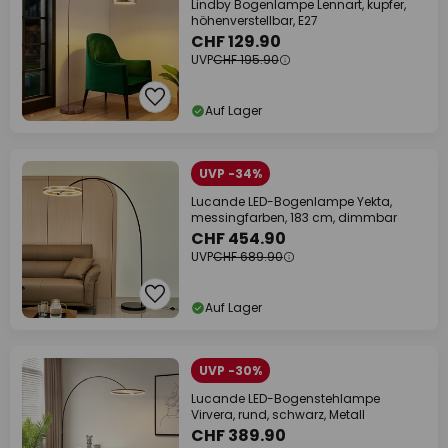
Lindby Bogenlampe Lennart, kupfer,
höhenverstellbar, E27
CHF 129.90
UVP
CHF 195.90
Auf Lager
UVP -34%
Lucande LED-Bogenlampe Yekta,
messingfarben, 183 cm, dimmbar
CHF 454.90
UVP
CHF 689.90
Auf Lager
UVP -30%
Lucande LED-Bogenstehlampe
Virvera, rund, schwarz, Metall
CHF 389.90