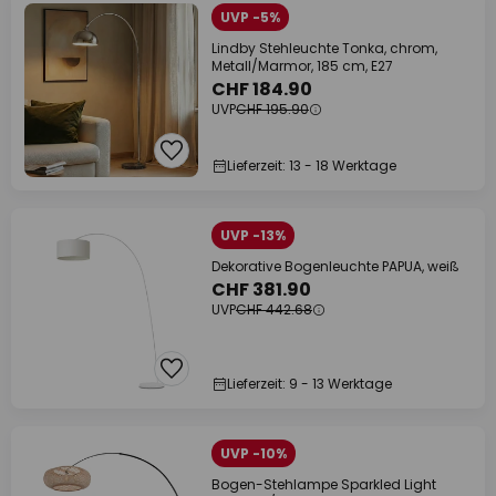
UVP -5%
Lindby Stehleuchte Tonka, chrom,
Metall/Marmor, 185 cm, E27
CHF 184.90
UVP
CHF 195.90
Lieferzeit: 13 - 18 Werktage
UVP -13%
Dekorative Bogenleuchte PAPUA, weiß
CHF 381.90
UVP
CHF 442.68
Lieferzeit: 9 - 13 Werktage
UVP -10%
Bogen-Stehlampe Sparkled Light