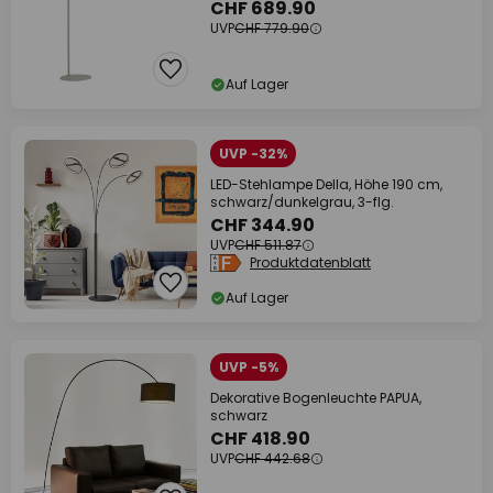
CHF 689.90
UVP
CHF 779.90
Auf Lager
UVP -32%
LED-Stehlampe Della, Höhe 190 cm,
schwarz/dunkelgrau, 3-flg.
CHF 344.90
UVP
CHF 511.87
Produktdatenblatt
Auf Lager
UVP -5%
Dekorative Bogenleuchte PAPUA,
schwarz
CHF 418.90
UVP
CHF 442.68