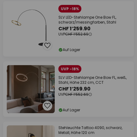
UVP -18%
SLV LED-Stehlampe One Bow FL,
schwarz/messingfarben, Stahl
CHF 1’259.90
UVP
CHF 1’552.69
Auf Lager
UVP -18%
SLV LED-Stehlampe One Bow FL, weiß,
Stahl, Höhe 232 cm, CCT
CHF 1’259.90
UVP
CHF 1’552.69
Auf Lager
Stehleuchte Tattoo 4090, schwarz,
Metall, Höhe 120 cm