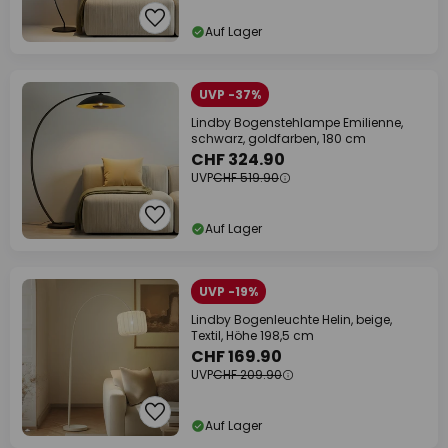
Auf Lager
UVP -37%
Lindby Bogenstehlampe Emilienne,
schwarz, goldfarben, 180 cm
CHF 324.90
UVP
CHF 519.90
Auf Lager
UVP -19%
Lindby Bogenleuchte Helin, beige,
Textil, Höhe 198,5 cm
CHF 169.90
UVP
CHF 209.90
Auf Lager