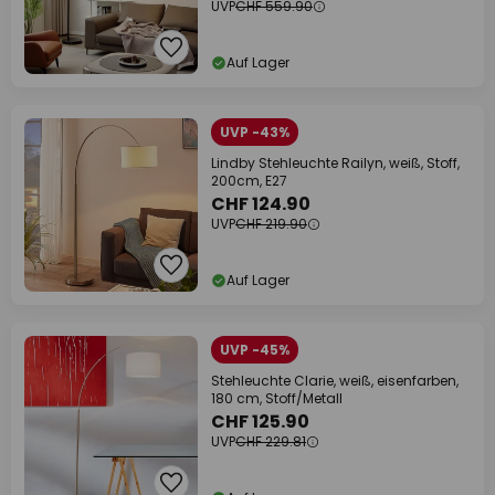
UVP
CHF 559.90
Auf Lager
UVP -43%
Lindby Stehleuchte Railyn, weiß, Stoff,
200cm, E27
CHF 124.90
UVP
CHF 219.90
Auf Lager
UVP -45%
Stehleuchte Clarie, weiß, eisenfarben,
180 cm, Stoff/Metall
CHF 125.90
UVP
CHF 229.81