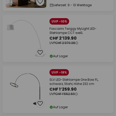
Lieferzeit: 9 - 13 Werktage
UVP -10%
Foscarini Twiggy MyLight LED-
Stehlampe CCT weiß
CHF 2’139.90
UVP
CHF 2’379.38
Auf Lager
UVP -18%
SLV LED-Stehlampe One Bow FL,
schwarz, Stahl, Höhe 232 cm
CHF 1’259.90
UVP
CHF 1’552.69
Auf Lager