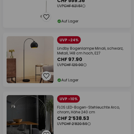
CHF 559.36
UVP
CHF 621.51
Auf Lager
UVP -24%
Lindby Bogenlampe Minali, schwarz,
Metall, 148 cm hoch, E27
CHF 97.90
UVP
CHF 129.90
Auf Lager
UVP -10%
FLOS LED-Bogen-Stehleuchte Arco,
chrom, Höhe 240 cm
CHF 2’538.53
UVP
CHF 2’820.59