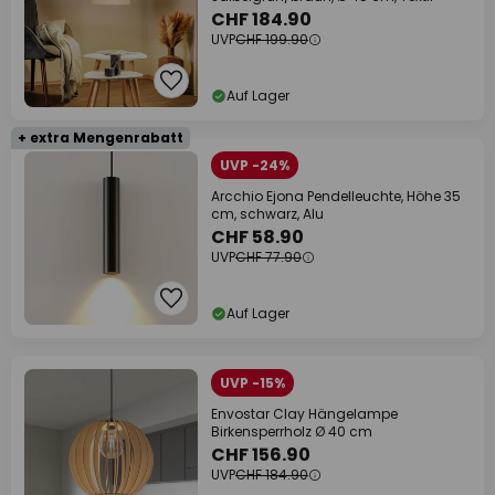
CHF 184.90
UVP
CHF 199.90
Auf Lager
+ extra Mengenrabatt
UVP -24%
Arcchio Ejona Pendelleuchte, Höhe 35
cm, schwarz, Alu
CHF 58.90
UVP
CHF 77.90
Auf Lager
UVP -15%
Envostar Clay Hängelampe
Birkensperrholz Ø 40 cm
CHF 156.90
UVP
CHF 184.90