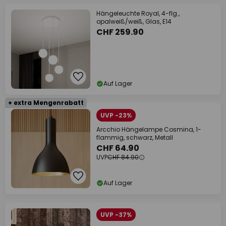
Hängeleuchte Royal, 4-flg.,
opalweiß/weiß, Glas, E14
CHF 259.90
Auf Lager
+ extra Mengenrabatt
UVP -23%
Arcchio Hängelampe Cosmina, 1-
flammig, schwarz, Metall
CHF 64.90
UVP
CHF 84.90
Auf Lager
UVP -37%