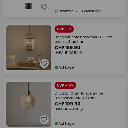
Lieferzeit: 5 - 8 Werktage
UVP -1%
Hängeleuchte Pimpernel, Ø 23 cm,
bronze, Glas klar
CHF 159.90
UVP
CHF 161.54
Auf Lager
UVP -15%
Envostar Clay Hängelampe
Birkensperrholz Ø 23 cm
CHF 109.90
UVP
CHF 129.90
Auf Lager