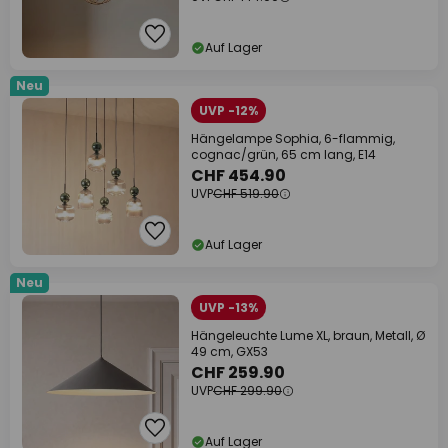
Auf Lager
Neu
UVP -12%
Hängelampe Sophia, 6-flammig,
cognac/grün, 65 cm lang, E14
CHF 454.90
UVP
CHF 519.90
Auf Lager
Neu
UVP -13%
Hängeleuchte Lume XL, braun, Metall, Ø
49 cm, GX53
CHF 259.90
UVP
CHF 299.90
Auf Lager