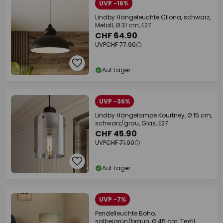
UVP -16%
Lindby Hängeleuchte Cliona, schwarz,
Metall, Ø 31 cm, E27
CHF 64.90
UVP
CHF 77.90
Auf Lager
UVP -36%
Lindby Hängelampe Kourtney, Ø 15 cm,
schwarz/grau, Glas, E27
CHF 45.90
UVP
CHF 71.90
Auf Lager
UVP -7%
Pendelleuchte Boho,
salbeigrün/braun, Ø 45 cm, Textil