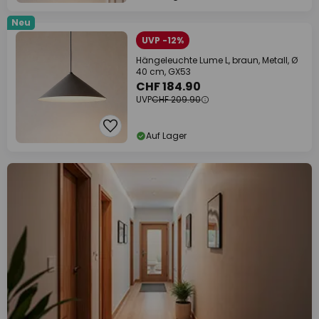
Neu
UVP -12%
Hängeleuchte Lume L, braun, Metall, Ø
40 cm, GX53
CHF 184.90
UVP
CHF 209.90
Auf Lager