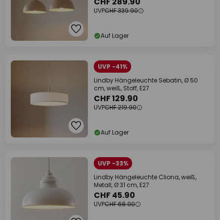
CHF 289.90
UVP
CHF 339.90
Auf Lager
UVP -41%
Lindby Hängeleuchte Sebatin, Ø 50
cm, weiß, Stoff, E27
CHF 129.90
UVP
CHF 219.90
Auf Lager
UVP -33%
Lindby Hängeleuchte Cliona, weiß,
Metall, Ø 31 cm, E27
CHF 45.90
UVP
CHF 68.90