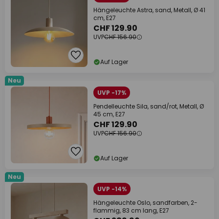
Hängeleuchte Astra, sand, Metall, Ø 41
cm, E27
CHF 129.90
UVP
CHF 156.90
Auf Lager
Neu
UVP -17%
Pendelleuchte Sila, sand/rot, Metall, Ø
45 cm, E27
CHF 129.90
UVP
CHF 156.90
Auf Lager
Neu
UVP -14%
Hängeleuchte Oslo, sandfarben, 2-
flammig, 83 cm lang, E27