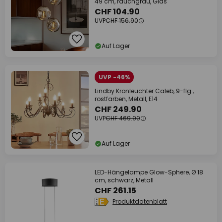
49 cm, rauchgrau, Glas
CHF 104.90
UVP
CHF 156.90
Auf Lager
UVP -46%
Lindby Kronleuchter Caleb, 9-flg.,
rostfarben, Metall, E14
CHF 249.90
UVP
CHF 469.90
Auf Lager
LED-Hängelampe Glow-Sphere, Ø 18
cm, schwarz, Metall
CHF 261.15
Produktdatenblatt