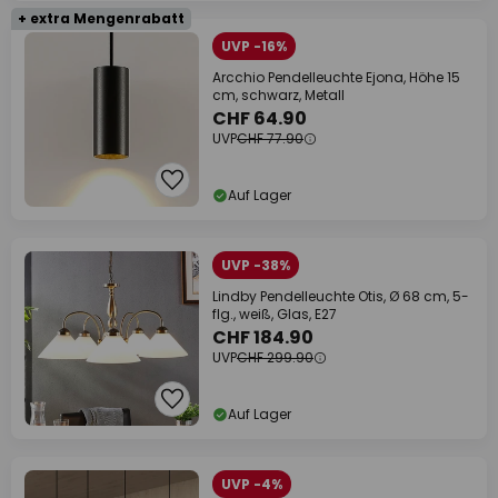
+ extra Mengenrabatt
UVP -16%
Arcchio Pendelleuchte Ejona, Höhe 15
cm, schwarz, Metall
CHF 64.90
UVP
CHF 77.90
Auf Lager
UVP -38%
Lindby Pendelleuchte Otis, Ø 68 cm, 5-
flg., weiß, Glas, E27
CHF 184.90
UVP
CHF 299.90
Auf Lager
UVP -4%