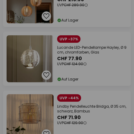
UVP
CHF 289.90
Auf Lager
UVP -37%
Lucande LED-Pendellampe Hayley, Ø 9
cm, chromfarben, Glas
CHF 77.90
UVP
CHF 124.90
Auf Lager
UVP -44%
Lindby Pendelleuchte Bridga, Ø 35 cm,
schwarz, Bambus
CHF 71.90
UVP
CHF 129.90