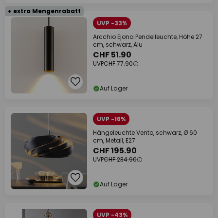
+ extra Mengenrabatt
UVP -33%
Arcchio Ejona Pendelleuchte, Höhe 27
cm, schwarz, Alu
CHF 51.90
UVP
CHF 77.90
Auf Lager
UVP -16%
Hängeleuchte Vento, schwarz, Ø 60
cm, Metall, E27
CHF 195.90
UVP
CHF 234.90
Auf Lager
UVP -43%