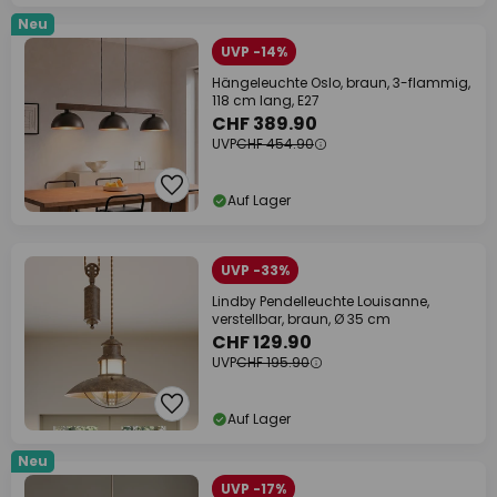
Neu
UVP -14%
Hängeleuchte Oslo, braun, 3-flammig,
118 cm lang, E27
CHF 389.90
UVP
CHF 454.90
Auf Lager
UVP -33%
Lindby Pendelleuchte Louisanne,
verstellbar, braun, Ø 35 cm
CHF 129.90
UVP
CHF 195.90
Auf Lager
Neu
UVP -17%