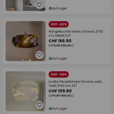
Auf Lager
UVP -20%
Hängeleuchte Vento, schwarz, Ø 50
cm, Metall, E27
CHF 156.90
UVP
CHF 195.90
Auf Lager
UVP -30%
Lindby Pendellampe Simaria, weiß,
Textil, Ø 60 cm, E27
CHF 109.90
UVP
CHF 156.90
Auf Lager