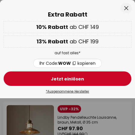
50 Tage kostenlose Retoure
Zum
Sch
Extra Rabatt
Inhalt
springen
10% Rabatt
ab CHF 149
Nur
00D 10H 05M 08S
10% ab CHF 149 & 13% ab CHF 199 extra
auf fast alles
he
13% Rabatt
ab CHF 199
Code:
WOW
kopieren
auf fast alles*
WOW Week:
Bis zu -70%
Ihr Code:
WOW
kopieren
Pendelleuchten und Hängelampen
Flur
Jetzt einlösen
1673 Artikel
Filter
*Ausgenommene Hersteller
UVP -32%
Lindby Pendelleuchte Louisanne,
braun, Metall, Ø 35 cm
CHF 97.90
UVP
CHF 144.90