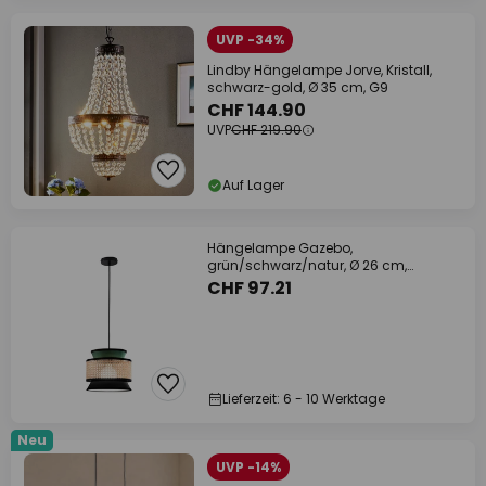
UVP -34%
Lindby Hängelampe Jorve, Kristall,
schwarz-gold, Ø 35 cm, G9
CHF 144.90
UVP
CHF 219.90
Auf Lager
Hängelampe Gazebo,
grün/schwarz/natur, Ø 26 cm,
Stoff/Rattan
CHF 97.21
Lieferzeit: 6 - 10 Werktage
Neu
UVP -14%