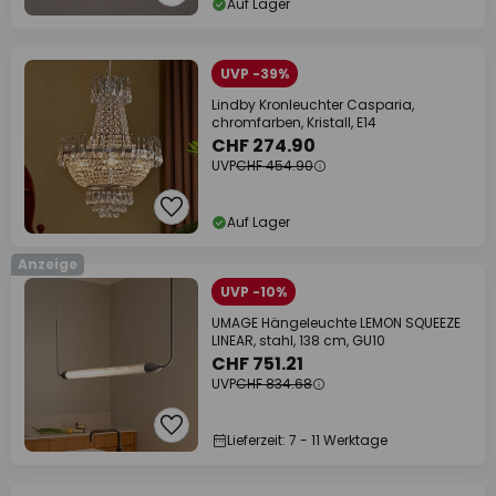
Auf Lager
UVP -39%
Lindby Kronleuchter Casparia,
chromfarben, Kristall, E14
CHF 274.90
UVP
CHF 454.90
Auf Lager
Anzeige
UVP -10%
UMAGE Hängeleuchte LEMON SQUEEZE
LINEAR, stahl, 138 cm, GU10
CHF 751.21
UVP
CHF 834.68
Lieferzeit: 7 - 11 Werktage