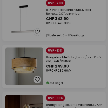
UVP -20%
LED-Pendelleuchte Aluro, Metall,
Remote, CCT, dimmbar
CHF 342.90
UVP
CHF 428.30
Lieferzeit: 7 - 11 Werktage
UVP -13%
Hängeleuchte Boho, braun/holz, Ø 45
cm, Textil/Rattan
CHF 249.90
UVP
CHF 289.90
Auf Lager
UVP -33%
Lindby Hängeleuchte Valentina, E27, Ø