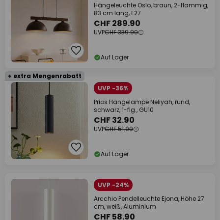
Hängeleuchte Oslo, braun, 2-flammig,
83 cm lang, E27
CHF 289.90
UVP
CHF 339.90
Auf Lager
+ extra Mengenrabatt
UVP -36%
Prios Hängelampe Neliyah, rund,
schwarz, 1-flg., GU10
CHF 32.90
UVP
CHF 51.90
Auf Lager
UVP -24%
Arcchio Pendelleuchte Ejona, Höhe 27
cm, weiß, Aluminium
CHF 58.90