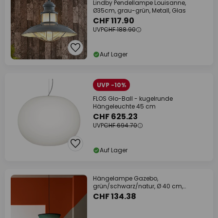
Lindby Pendellampe Louisanne,
Ø35cm, grau-grün, Metall, Glas
CHF 117.90
UVP
CHF 188.90
Auf Lager
UVP -10%
FLOS Glo-Ball - kugelrunde
Hängeleuchte 45 cm
CHF 625.23
UVP
CHF 694.70
Auf Lager
Hängelampe Gazebo,
grün/schwarz/natur, Ø 40 cm,
Stoff/Rattan
CHF 134.38