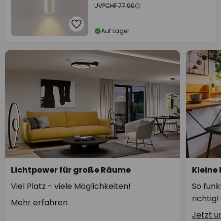
UVP
CHF 77.90
Auf Lager
Lichtpower für große Räume
Kleine
Viel Platz - viele Möglichkeiten!
So funk
richtig!
Mehr erfahren
Jetzt 