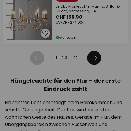
Lindby Kronleuchter Marnia, 8-flg., Ø
53 cm, altmessing, E14
CHF 156.90
UVP
CHF 274.90
Auf Lager
Seite
1
2
3
...
28
Zurück
Weiter
Hängeleuchte für den Flur – der erste
Eindruck zählt
Ein sanftes Licht empfängt beim Heimkommen und
schafft Geborgenheit. Der Flur wird zur ersten
wohnlichen Geste des Hauses. Gerade im Flur, dem
Übergangsbereich zwischen Aussenwelt und