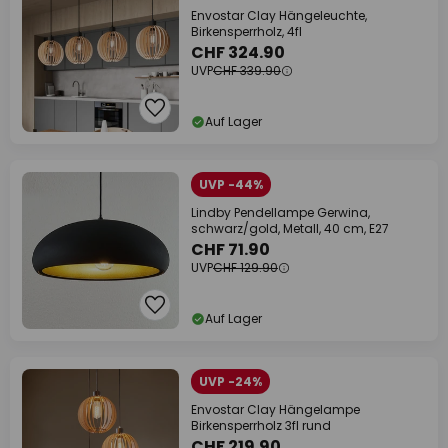
Envostar Clay Hängeleuchte,
Birkensperrholz, 4fl
CHF 324.90
UVP
CHF 339.90
Auf Lager
UVP -44%
Lindby Pendellampe Gerwina,
schwarz/gold, Metall, 40 cm, E27
CHF 71.90
UVP
CHF 129.90
Auf Lager
UVP -24%
Envostar Clay Hängelampe
Birkensperrholz 3fl rund
CHF 219.90