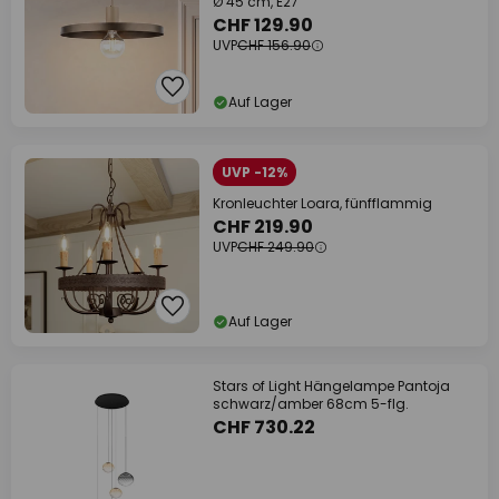
Ø 45 cm, E27
CHF 129.90
UVP
CHF 156.90
Auf Lager
UVP -12%
Kronleuchter Loara, fünfflammig
CHF 219.90
UVP
CHF 249.90
Auf Lager
Stars of Light Hängelampe Pantoja
schwarz/amber 68cm 5-flg.
CHF 730.22