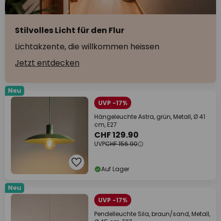
Stilvolles Licht für den Flur
Lichtakzente, die willkommen heissen
Jetzt entdecken
Neu
UVP -17%
Hängeleuchte Astra, grün, Metall, Ø 41
cm, E27
CHF 129.90
UVP
CHF 156.90
Auf Lager
Neu
UVP -17%
Pendelleuchte Sila, braun/sand, Metall,