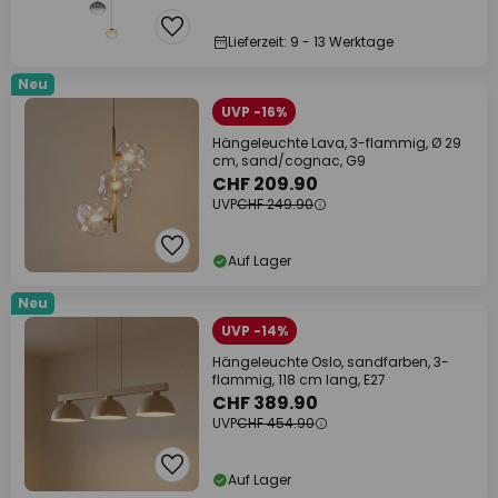
Lieferzeit: 9 - 13 Werktage
Neu
UVP -16%
Hängeleuchte Lava, 3-flammig, Ø 29
cm, sand/cognac, G9
CHF 209.90
UVP
CHF 249.90
Auf Lager
Neu
UVP -14%
Hängeleuchte Oslo, sandfarben, 3-
flammig, 118 cm lang, E27
CHF 389.90
UVP
CHF 454.90
Auf Lager