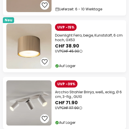
Lieferzeit: 6 - 10 Werktage
Neu
UVP -15%
Downlight Ferro, beige, Kunststoff, 6 cm
hoch, GX53
CHF 38.90
UVP
CHF 45.90
Auf Lager
UVP -39%
Arcchio Strahler Brinja, weiß, eckig, Ø 6
cm, 3-flg., GU10
CHF 71.90
UVP
CHF 117.90
Auf Lager