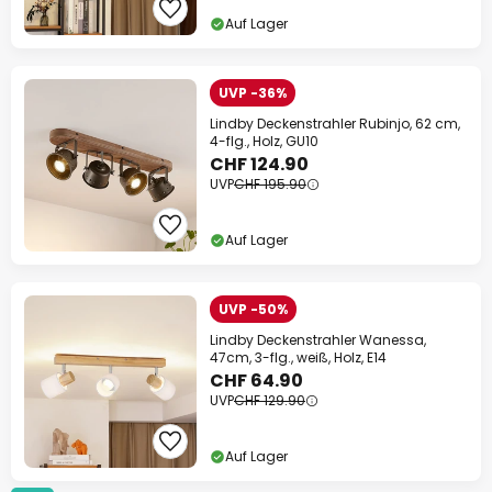
Auf Lager
UVP -36%
Lindby Deckenstrahler Rubinjo, 62 cm,
4-flg., Holz, GU10
CHF 124.90
UVP
CHF 195.90
Auf Lager
UVP -50%
Lindby Deckenstrahler Wanessa,
47cm, 3-flg., weiß, Holz, E14
CHF 64.90
UVP
CHF 129.90
Auf Lager