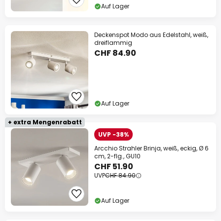
Auf Lager
Deckenspot Modo aus Edelstahl, weiß,
dreiflammig
CHF 84.90
Auf Lager
+ extra Mengenrabatt
UVP -38%
Arcchio Strahler Brinja, weiß, eckig, Ø 6
cm, 2-flg., GU10
CHF 51.90
UVP
CHF 84.90
Auf Lager