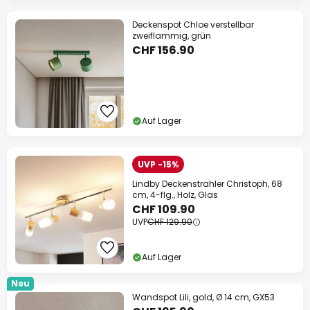
Deckenspot Chloe verstellbar
zweiflammig, grün
CHF 156.90
Auf Lager
UVP -15%
Lindby Deckenstrahler Christoph, 68
cm, 4-flg., Holz, Glas
CHF 109.90
UVP
CHF 129.90
Auf Lager
Neu
Wandspot Lili, gold, Ø 14 cm, GX53