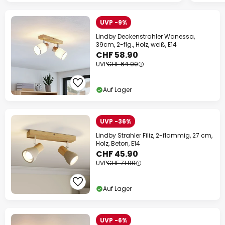
UVP -9%
Lindby Deckenstrahler Wanessa,
39cm, 2-flg., Holz, weiß, E14
CHF 58.90
UVP
CHF 64.90
Auf Lager
UVP -36%
Lindby Strahler Filiz, 2-flammig, 27 cm,
Holz, Beton, E14
CHF 45.90
UVP
CHF 71.90
Auf Lager
UVP -6%