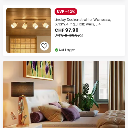
UVP -42%
Lindby Deckenstrahler Wanessa,
67cm, 4-flg., Holz, weiß, E14
CHF 97.90
UVP
CHF 169.90
Auf Lager