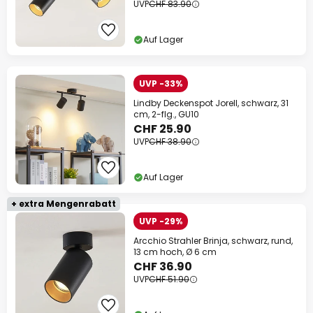
UVP
CHF 83.90
Auf Lager
UVP -33%
Lindby Deckenspot Jorell, schwarz, 31
cm, 2-flg., GU10
CHF 25.90
UVP
CHF 38.90
Auf Lager
+ extra Mengenrabatt
UVP -29%
Arcchio Strahler Brinja, schwarz, rund,
13 cm hoch, Ø 6 cm
CHF 36.90
UVP
CHF 51.90