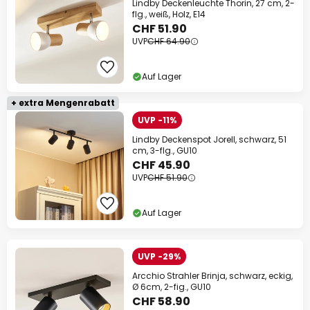
Lindby Deckenleuchte Thorin, 27 cm, 2-
flg., weiß, Holz, E14
CHF 51.90
UVP
CHF 64.90
Auf Lager
+ extra Mengenrabatt
UVP -11%
Lindby Deckenspot Jorell, schwarz, 51
cm, 3-flg., GU10
CHF 45.90
UVP
CHF 51.90
Auf Lager
UVP -29%
Arcchio Strahler Brinja, schwarz, eckig,
Ø 6cm, 2-fig., GU10
CHF 58.90