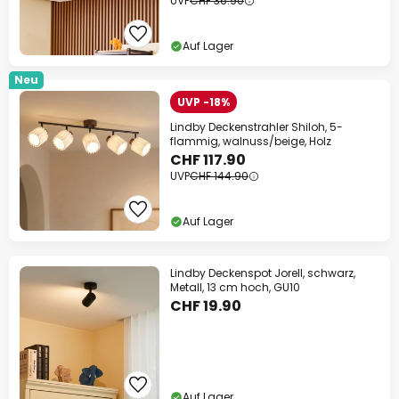
UVP
CHF 36.90
Auf Lager
Neu
UVP -18%
Lindby Deckenstrahler Shiloh, 5-
flammig, walnuss/beige, Holz
CHF 117.90
UVP
CHF 144.90
Auf Lager
Lindby Deckenspot Jorell, schwarz,
Metall, 13 cm hoch, GU10
CHF 19.90
Auf Lager