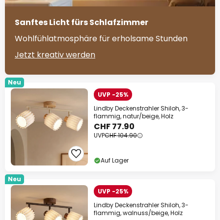
Sanftes Licht fürs Schlafzimmer
Wohlfühlatmosphäre für erholsame Stunden
Jetzt kreativ werden
Neu
UVP -25%
Lindby Deckenstrahler Shiloh, 3-
flammig, natur/beige, Holz
CHF 77.90
UVP
CHF 104.90
Auf Lager
Neu
UVP -25%
Lindby Deckenstrahler Shiloh, 3-
flammig, walnuss/beige, Holz