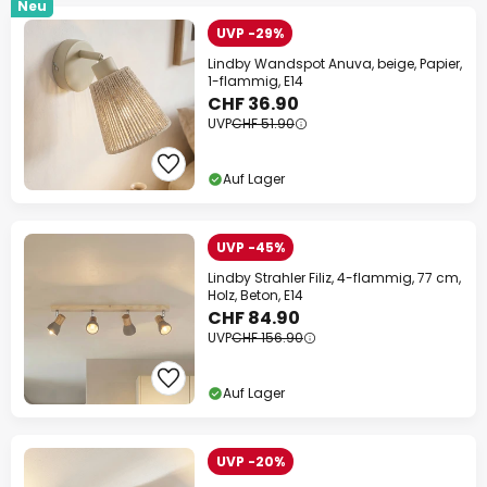
Neu
UVP -29%
Lindby Wandspot Anuva, beige, Papier,
1-flammig, E14
CHF 36.90
UVP
CHF 51.90
Auf Lager
UVP -45%
Lindby Strahler Filiz, 4-flammig, 77 cm,
Holz, Beton, E14
CHF 84.90
UVP
CHF 156.90
Auf Lager
UVP -20%