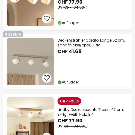
CHF 77.90
UVP
CHF 104.90
Auf Lager
Anzeige
Deckenstrahler Corato, Länge 52 cm,
sand/nickel/opal, 3-flg.
CHF 41.68
Auf Lager
UVP -25%
Lindby Deckenleuchte Thorin, 47 cm,
3-flg., weiß, Holz, E14
CHF 77.90
UVP
CHF 104.90