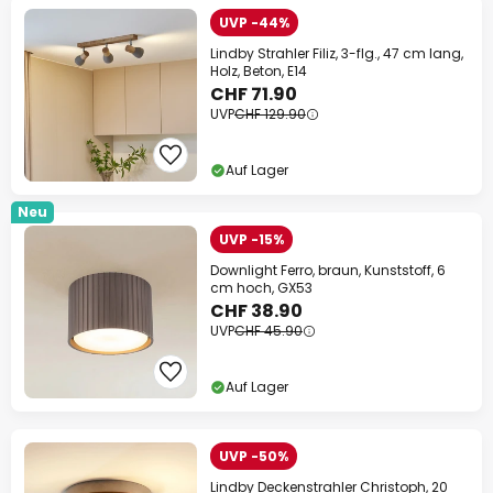
UVP -44%
Lindby Strahler Filiz, 3-flg., 47 cm lang,
Holz, Beton, E14
CHF 71.90
UVP
CHF 129.90
Auf Lager
Neu
UVP -15%
Downlight Ferro, braun, Kunststoff, 6
cm hoch, GX53
CHF 38.90
UVP
CHF 45.90
Auf Lager
UVP -50%
Lindby Deckenstrahler Christoph, 20