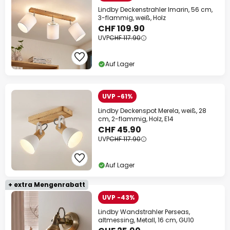
Lindby Deckenstrahler Imarin, 56 cm,
3-flammig, weiß, Holz
CHF 109.90
UVP
CHF 117.90
Auf Lager
UVP -61%
Lindby Deckenspot Merela, weiß, 28
cm, 2-flammig, Holz, E14
CHF 45.90
UVP
CHF 117.90
Auf Lager
+ extra Mengenrabatt
UVP -43%
Lindby Wandstrahler Perseas,
altmessing, Metall, 16 cm, GU10