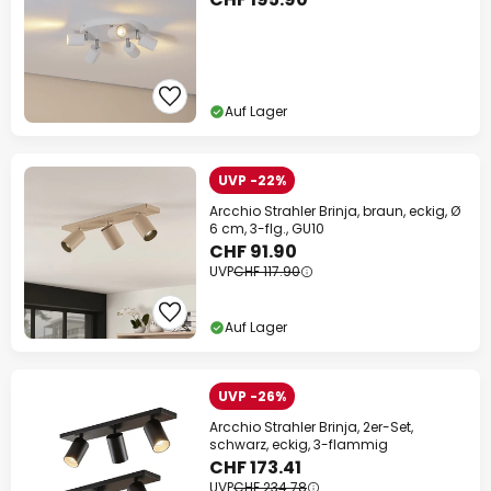
Auf Lager
UVP -22%
Arcchio Strahler Brinja, braun, eckig, Ø
6 cm, 3-flg., GU10
CHF 91.90
UVP
CHF 117.90
Auf Lager
UVP -26%
Arcchio Strahler Brinja, 2er-Set,
schwarz, eckig, 3-flammig
CHF 173.41
UVP
CHF 234.78