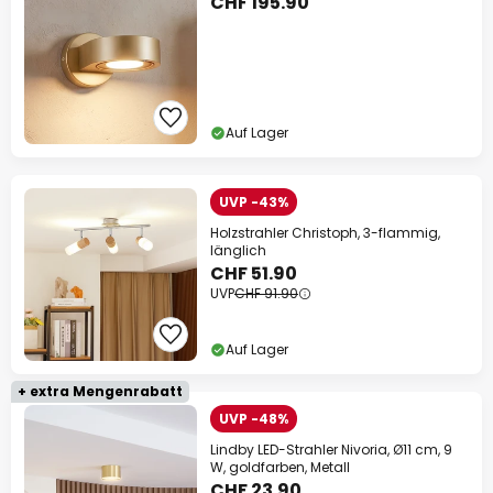
CHF 195.90
Auf Lager
UVP -43%
Holzstrahler Christoph, 3-flammig,
länglich
CHF 51.90
UVP
CHF 91.90
Auf Lager
+ extra Mengenrabatt
UVP -48%
Lindby LED-Strahler Nivoria, Ø11 cm, 9
W, goldfarben, Metall
CHF 23.90