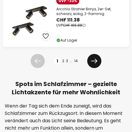
UVP -33%
Arcchio Strahler Brinja, 2er-Set,
schwarz, eckig, 2-flammig
CHF 111.38
UVP
CHF 166.88
Auf Lager
Seite
1
2
3
...
14
Zurück
Weiter
Spots im Schlafzimmer – gezielte
Lichtakzente für mehr Wohnlichkeit
Wenn der Tag sich dem Ende zuneigt, wird das
Schlafzimmer zum Rückzugsort. In diesem Moment
verändert auch das Licht seine Bedeutung. Es geht
nicht mehr um Funktion allein, sondern um