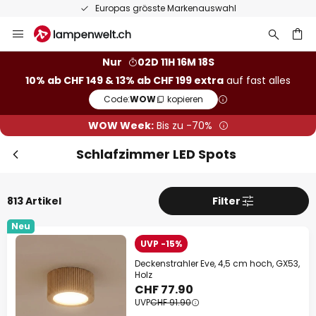
50 Tage kostenlose Retoure
Zum
Sch
Extra Rabatt
Inhalt
springen
Nur
02D 11H 16M 16S
10% Rabatt
ab CHF 149
10% ab CHF 149 & 13% ab CHF 199 extra
auf fast alles
he
13% Rabatt
ab CHF 199
Code:
WOW
kopieren
WOW Week:
Bis zu -70%
auf fast alles*
Ihr Code:
WOW
kopieren
Schlafzimmer LED Spots
Jetzt einlösen
813 Artikel
Filter
*Ausgenommene Hersteller
Neu
UVP -15%
Deckenstrahler Eve, 4,5 cm hoch, GX53,
Holz
CHF 77.90
UVP
CHF 91.90