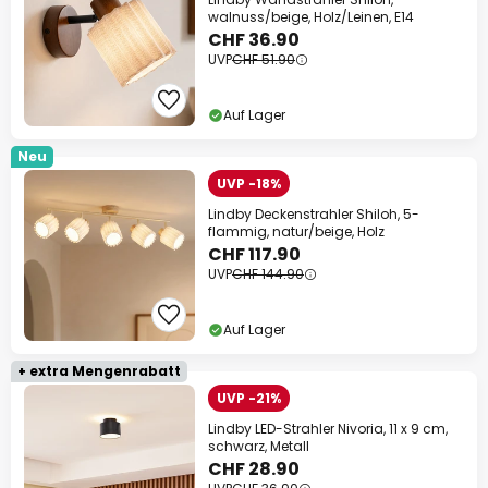
walnuss/beige, Holz/Leinen, E14
CHF 36.90
UVP
CHF 51.90
Auf Lager
Neu
UVP -18%
Lindby Deckenstrahler Shiloh, 5-
flammig, natur/beige, Holz
CHF 117.90
UVP
CHF 144.90
Auf Lager
+ extra Mengenrabatt
UVP -21%
Lindby LED-Strahler Nivoria, 11 x 9 cm,
schwarz, Metall
CHF 28.90