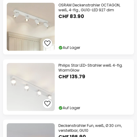
OSRAM Deckenstrahler OCTAGON,
weiß, 4-flg., GU10-LED 927 dim
CHF 83.90
Auf Lager
Philips Star LED-Strahler weiß 4-flg.
WarmGlow
CHF 135.79
Auf Lager
Deckenstrahler Fun, weiß, Ø 30 cm,
verstellbar, GU10
CHF 195.90