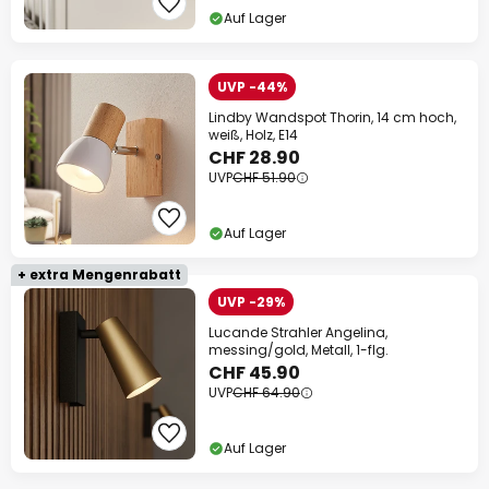
Auf Lager
UVP -44%
Lindby Wandspot Thorin, 14 cm hoch,
weiß, Holz, E14
CHF 28.90
UVP
CHF 51.90
Auf Lager
+ extra Mengenrabatt
UVP -29%
Lucande Strahler Angelina,
messing/gold, Metall, 1-flg.
CHF 45.90
UVP
CHF 64.90
Auf Lager