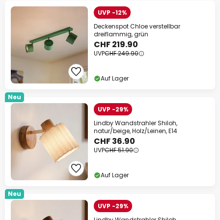
UVP -12%
Deckenspot Chloe verstellbar
dreiflammig, grün
CHF 219.90
UVP
CHF 249.90
Auf Lager
Neu
UVP -29%
Lindby Wandstrahler Shiloh,
natur/beige, Holz/Leinen, E14
CHF 36.90
UVP
CHF 51.90
Auf Lager
Neu
UVP -29%
Lindby Wandstrahler Shiloh,