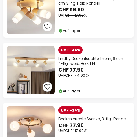
cm, 3-flg, Holz, Rondell
CHF 58.90
UVP
CHF 117.90
Auf Lager
UVP -46%
Lindby Deckenleuchte Thorin, 67 cm,
4-flg., weiß, Holz, E14
CHF 77.90
UVP
CHF 144.90
Auf Lager
UVP -34%
Deckenleuchte Svenka, 3-flg., Rondell
CHF 77.90
UVP
CHF 117.90