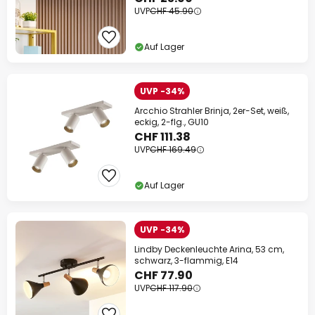
UVP
CHF 45.90
Auf Lager
UVP -34%
Arcchio Strahler Brinja, 2er-Set, weiß,
eckig, 2-flg., GU10
CHF 111.38
UVP
CHF 169.49
Auf Lager
UVP -34%
Lindby Deckenleuchte Arina, 53 cm,
schwarz, 3-flammig, E14
CHF 77.90
UVP
CHF 117.90