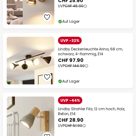
CHF 25.90
UVP
CHF 45.90
Auf Lager
UVP -32%
Lindby Deckenleuchte Arina, 68 cm,
schwarz, 4-flammig, E14
CHF 97.90
UVP
CHF 144.90
Auf Lager
UVP -44%
Lindby Strahler Filiz, 12 cm hoch, Holz,
Beton, E14
CHF 28.90
UVP
CHF 51.90