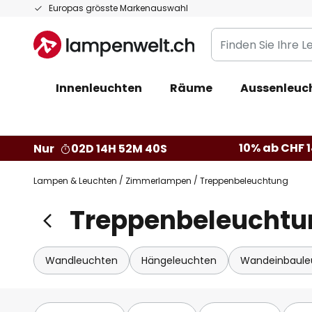
Zum
Europas grösste Markenauswahl
Inhalt
Finden
springen
Sie
Ihre
Innenleuchten
Räume
Aussenleuc
Leuchte...
10% ab CHF 1
Nur
02D 14H 52M 38S
Lampen & Leuchten
Zimmerlampen
Treppenbeleuchtung
Treppenbeleuchtu
Wandleuchten
Hängeleuchten
Wandeinbaule