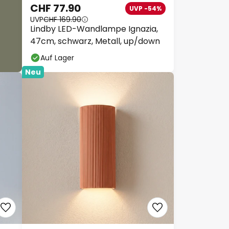
CHF 77.90
UVP -54%
UVP
CHF 169.90
Lindby LED-Wandlampe Ignazia,
47cm, schwarz, Metall, up/down
Auf Lager
Neu