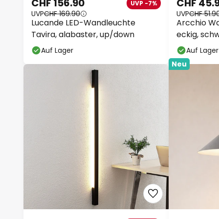
CHF 156.90
CHF 45.
UVP -7%
UVP
CHF 169.90
UVP
CHF 51.9
Lucande LED-Wandleuchte
Arcchio Wa
Tavira, alabaster, up/down
eckig, schw
Auf Lager
Auf Lager
Neu