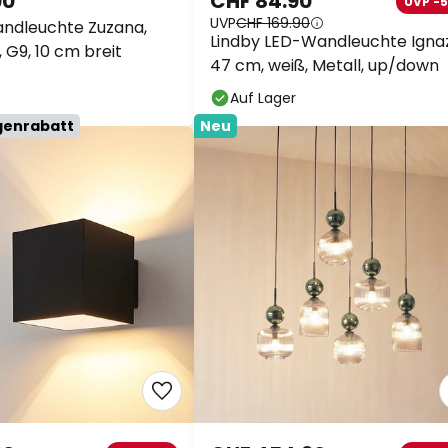
90
CHF 84.90
UVP -
UVP
CHF 169.90
ndleuchte Zuzana,
Lindby LED-Wandleuchte Ignaz
, G9, 10 cm breit
47 cm, weiß, Metall, up/down
Auf Lager
genrabatt
Neu