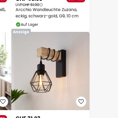
UVP
CHF 51.90
iß,
Arcchio Wandleuchte Zuzana,
eckig, schwarz-gold, G9, 10 cm
Auf Lager
Anzeige