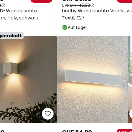
0
UVP
CHF 45.90
ED-Wandleuchte
Lindby Wandleuchte Virelle, we
cm, Holz, schwarz
Textil, E27
Auf Lager
genrabatt