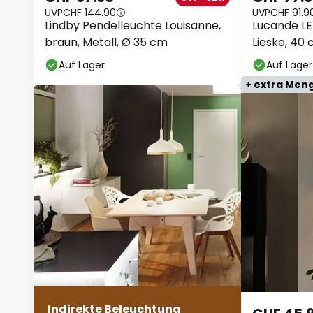
UVP
CHF 144.90
UVP
CHF 91.9
Lindby Pendelleuchte Louisanne,
Lucande L
braun, Metall, Ø 35 cm
Lieske, 40 
Auf Lager
Auf Lager
+ extra Men
Indirekte Beleuchtung