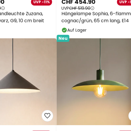
90
CHF 454.90
UVP -11%
UVP -
0
UVP
CHF 519.90
ndleuchte Zuzana,
Hängelampe Sophia, 6-flammi
arz, G9, 10 cm breit
cognac/grün, 65 cm lang, E14
Auf Lager
Neu