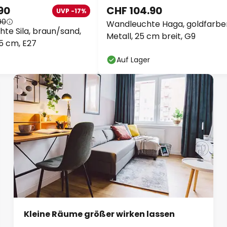
90
CHF 104.90
UVP -17%
90
Wandleuchte Haga, goldfarbe
hte Sila, braun/sand,
Metall, 25 cm breit, G9
45 cm, E27
Auf Lager
Kleine Räume größer wirken lassen