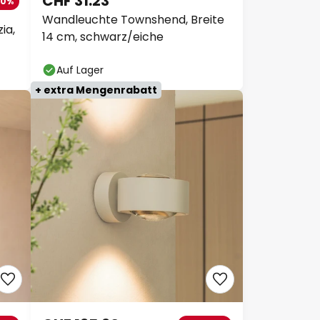
CHF 31.23
50%
Wandleuchte Townshend, Breite
ia,
14 cm, schwarz/eiche
Auf Lager
+ extra Mengenrabatt