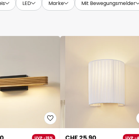
eis
LED
Marke
Mit Bewegungsmelder
90
CHF 25.90
UVP -15%
UVP -