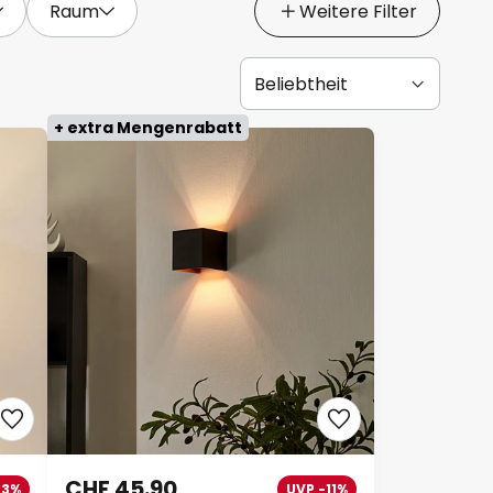
Raum
Weitere Filter
+ extra Mengenrabatt
CHF 45.90
43%
UVP -11%