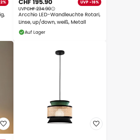
CHF 195.90
12%
UVP -16%
UVP
CHF 234.90
g,
Arcchio LED-Wandleuchte Rotari,
Linse, up/down, weiß, Metall
Auf Lager