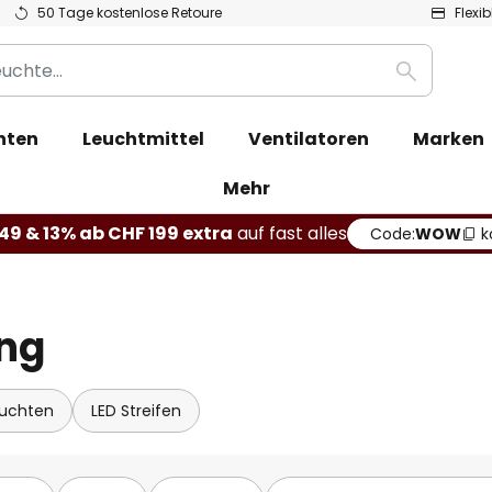
50 Tage kostenlose Retoure
Flexi
Suche
hten
Leuchtmittel
Ventilatoren
Marken
Mehr
49 & 13% ab CHF 199 extra
auf fast alles
Code:
WOW
k
ng
uchten
LED Streifen