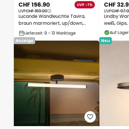
CHF 156.90
CHF 32.
UVP -7%
UVP
CHF 169.90
UVP
CHF 97.
Lucande Wandleuchte Tavira,
Lindby Wan
braun marmoriert, up/down,
weiß, Gips,
GU10
Auf Lager
Lieferzeit: 9 - 13 Werktage
Anzeige
Neu