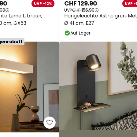
.90
CHF 129.90
UVP -12%
UVP -
.90
UVP
CHF 156.90
te Lume L, braun,
Hängeleuchte Astra, grün, Meta
40 cm, GX53
Ø 41 cm, E27
Auf Lager
genrabatt