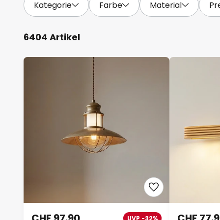
Kategorie
Farbe
Material
Pr
6404 Artikel
CHF 97.90
CHF 77.
UVP -32%