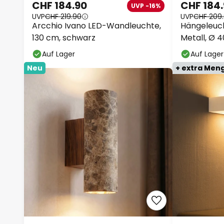
CHF 184.90
CHF 184
UVP -16%
UVP
CHF 219.90
UVP
CHF 209
Arcchio Ivano LED-Wandleuchte,
Hängeleuch
130 cm, schwarz
Metall, Ø 
Auf Lager
Auf Lager
Neu
+ extra Men