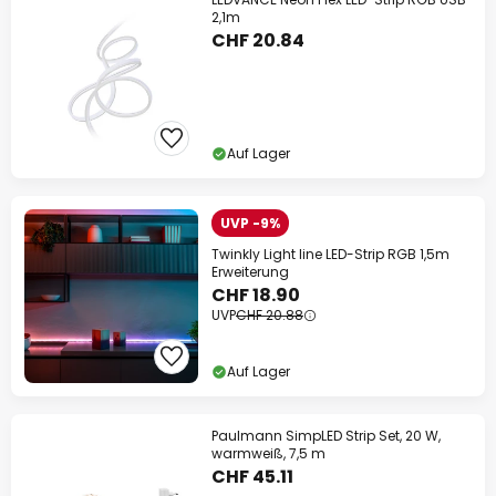
2,1m
CHF 20.84
Auf Lager
UVP -9%
Twinkly Light line LED-Strip RGB 1,5m
Erweiterung
CHF 18.90
UVP
CHF 20.88
Auf Lager
Paulmann SimpLED Strip Set, 20 W,
warmweiß, 7,5 m
CHF 45.11