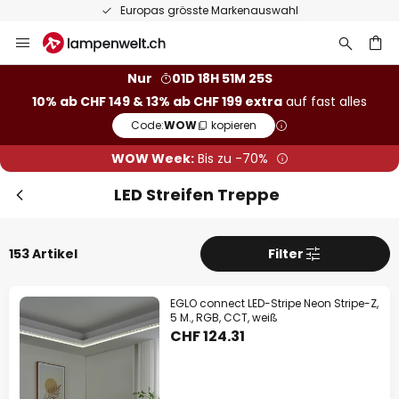
50 Tage kostenlose Retoure
Zum
Inhalt
springen
Nur
01D 18H 51M 24S
10% ab CHF 149 & 13% ab CHF 199 extra
auf fast alles
he
Code:
WOW
kopieren
WOW Week:
Bis zu -70%
LED Streifen Treppe
153 Artikel
Filter
EGLO connect LED-Stripe Neon Stripe-Z,
5 M., RGB, CCT, weiß
CHF 124.31