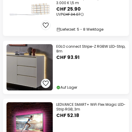
3.000 K 1,5 m
CHF 25.90
UVP
CHF 34.07
Lieferzeit: 5 - 8 Werktage
EGLO connect Stripe-Z RGBW LED-Strip,
8m
CHF 93.91
Auf Lager
LEDVANCE SMART+ WiFi Flex Magic LED-
Strip RGB, 3m
CHF 52.18