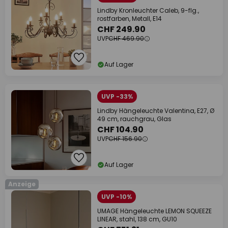
Lindby Kronleuchter Caleb, 9-flg.,
rostfarben, Metall, E14
CHF 249.90
UVP
CHF 469.90
Auf Lager
UVP -33%
Lindby Hängeleuchte Valentina, E27, Ø
49 cm, rauchgrau, Glas
CHF 104.90
UVP
CHF 156.90
Auf Lager
Anzeige
UVP -10%
UMAGE Hängeleuchte LEMON SQUEEZE
LINEAR, stahl, 138 cm, GU10