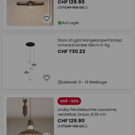
CHF 129.90
UVP
CHF 156.90
Auf Lager
Stars of Light Hängelampe Pantoja
schwarz/amber 68cm 5-flg.
CHF 730.22
Lieferzeit: 9 - 13 Werktage
UVP -33%
Lindby Pendelleuchte Louisanne,
verstellbar, braun, Ø 35 cm
CHF 129.90
UVP
CHF 195.90