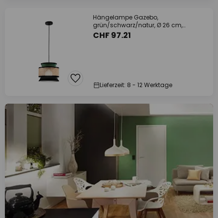
Hängelampe Gazebo,
grün/schwarz/natur, Ø 26 cm,
Stoff/Rattan
CHF 97.21
Lieferzeit: 8 - 12 Werktage