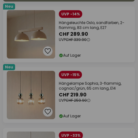
Neu
UVP -14%
Hängeleuchte Oslo, sandfarben, 2-
flammig, 83 cm lang, E27
CHF 289.90
UVP
CHF 339.90
Auf Lager
Neu
UVP -15%
Hängelampe Sophia, 3-flammig,
cognac/grün, 65 cm lang, E14
CHF 219.90
UVP
CHF 259.90
Auf Lager
UVP -33%