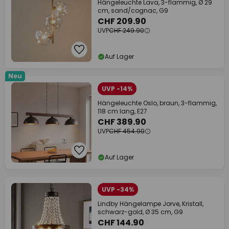
Hängeleuchte Lava, 3-flammig, Ø 29
cm, sand/cognac, G9
CHF 209.90
UVP
CHF 249.90
Auf Lager
Neu
UVP -14%
Hängeleuchte Oslo, braun, 3-flammig,
118 cm lang, E27
CHF 389.90
UVP
CHF 454.90
Auf Lager
UVP -34%
Lindby Hängelampe Jorve, Kristall,
schwarz-gold, Ø 35 cm, G9
CHF 144.90