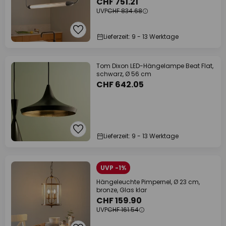
CHF 751.21
UVP
CHF 834.68
Lieferzeit: 9 - 13 Werktage
Tom Dixon LED-Hängelampe Beat Flat,
schwarz, Ø 56 cm
CHF 642.05
Lieferzeit: 9 - 13 Werktage
UVP -1%
Hängeleuchte Pimpernel, Ø 23 cm,
bronze, Glas klar
CHF 159.90
UVP
CHF 161.54