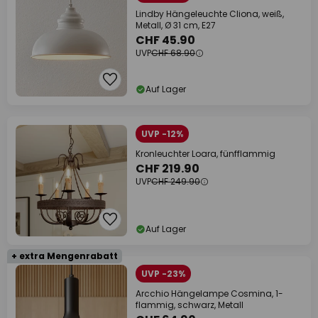
Lindby Hängeleuchte Cliona, weiß,
Metall, Ø 31 cm, E27
CHF 45.90
UVP
CHF 68.90
Auf Lager
UVP -12%
Kronleuchter Loara, fünfflammig
CHF 219.90
UVP
CHF 249.90
Auf Lager
+ extra Mengenrabatt
UVP -23%
Arcchio Hängelampe Cosmina, 1-
flammig, schwarz, Metall