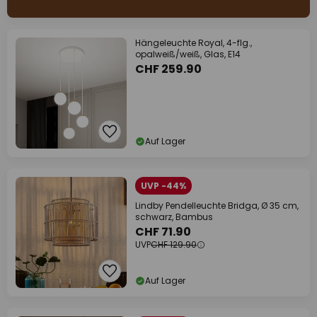
Hängeleuchte Royal, 4-flg.,
opalweiß/weiß, Glas, E14
CHF 259.90
Auf Lager
UVP -44%
Lindby Pendelleuchte Bridga, Ø 35 cm,
schwarz, Bambus
CHF 71.90
UVP
CHF 129.90
Auf Lager