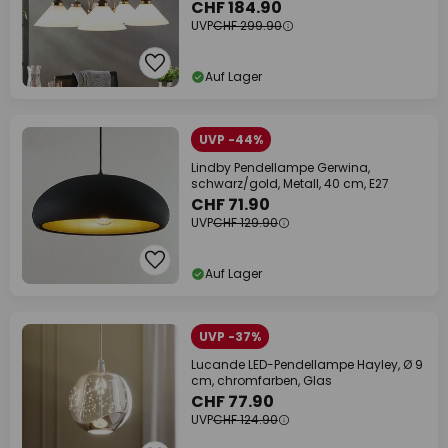
CHF 184.90
UVP
CHF 299.90
Auf Lager
UVP -44%
Lindby Pendellampe Gerwina,
schwarz/gold, Metall, 40 cm, E27
CHF 71.90
UVP
CHF 129.90
Auf Lager
UVP -37%
Lucande LED-Pendellampe Hayley, Ø 9
cm, chromfarben, Glas
CHF 77.90
UVP
CHF 124.90