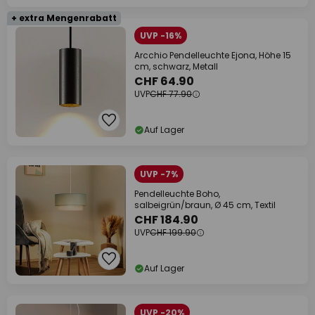
+ extra Mengenrabatt
UVP -16%
Arcchio Pendelleuchte Ejona, Höhe 15
cm, schwarz, Metall
CHF 64.90
UVP
CHF 77.90
Auf Lager
UVP -7%
Pendelleuchte Boho,
salbeigrün/braun, Ø 45 cm, Textil
CHF 184.90
UVP
CHF 199.90
Auf Lager
UVP -20%