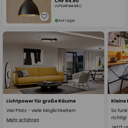
CHF 64.90
UVP
CHF 84.90
Auf Lager
Lichtpower für große Räume
Kleine
Viel Platz - viele Möglichkeiten!
So funk
richtig!
Mehr erfahren
Jetzt 