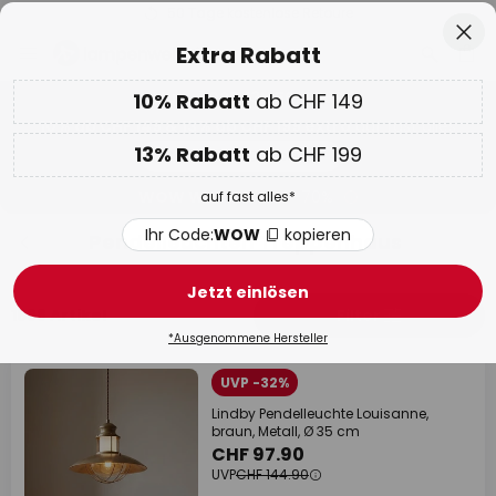
50 Tage kostenlose Retoure
Zum
Sch
Extra Rabatt
Inhalt
springen
10% Rabatt
ab CHF 149
Nur
02D 13H 50M 55S
10% ab CHF 149 & 13% ab CHF 199 extra
auf fast alles
he
13% Rabatt
ab CHF 199
Code:
WOW
kopieren
auf fast alles*
WOW Week:
Bis zu -70%
Ihr Code:
WOW
kopieren
Pendelleuchten Treppenhaus
Jetzt einlösen
1668 Artikel
Filter
*Ausgenommene Hersteller
UVP -32%
Lindby Pendelleuchte Louisanne,
braun, Metall, Ø 35 cm
CHF 97.90
UVP
CHF 144.90