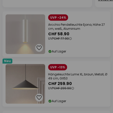
UVP -24%
Arcchio Pendelleuchte Ejona, Höhe 27
cm, weiß, Aluminium
CHF 58.90
UVP
CHF 77.90
Auf Lager
Neu
UVP -13%
Hängeleuchte Lume XL, braun, Metall, Ø
49 cm, GX53
CHF 259.90
UVP
CHF 299.90
Auf Lager