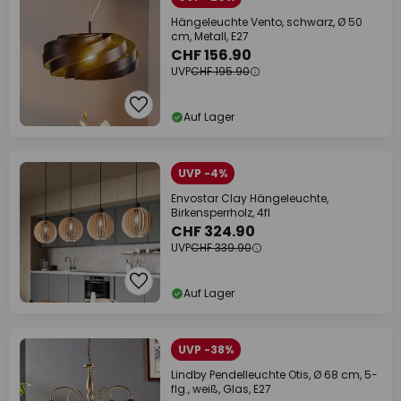
Hängeleuchte Vento, schwarz, Ø 50
cm, Metall, E27
CHF 156.90
UVP
CHF 195.90
Auf Lager
UVP -4%
Envostar Clay Hängeleuchte,
Birkensperrholz, 4fl
CHF 324.90
UVP
CHF 339.90
Auf Lager
UVP -38%
Lindby Pendelleuchte Otis, Ø 68 cm, 5-
flg., weiß, Glas, E27