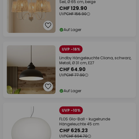
Seil, Ø 65 cm, beige
CHF 129.90
UVP
CHF 156.90
Auf Lager
UVP -16%
Lindby Hängeleuchte Cliona, schwarz,
Metall, Ø 31 cm, E27
CHF 64.90
UVP
CHF 77.90
Auf Lager
UVP -10%
FLOS Glo-Ball - kugelrunde
Hängeleuchte 45 cm
CHF 625.23
UVP
CHF 694.70