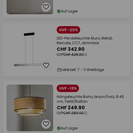
Auf Lager
UVP -20%
LED-Pendelleuchte Aluro, Metall,
Remote, CCT, dimmbar
CHF 342.90
UVP
CHF 428.30
Lieferzeit: 7 - 11 Werktage
UVP -13%
Hängeleuchte Boho, braun/holz, Ø 45
cm, Textil/Rattan
CHF 249.90
UVP
CHF 289.90
Auf Lager