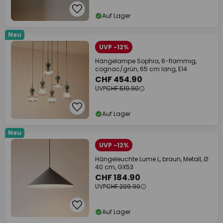
Auf Lager
Neu
UVP -12%
Hängelampe Sophia, 6-flammig,
cognac/grün, 65 cm lang, E14
CHF 454.90
UVP
CHF 519.90
Auf Lager
Neu
UVP -12%
Hängeleuchte Lume L, braun, Metall, Ø
40 cm, GX53
CHF 184.90
UVP
CHF 209.90
Auf Lager