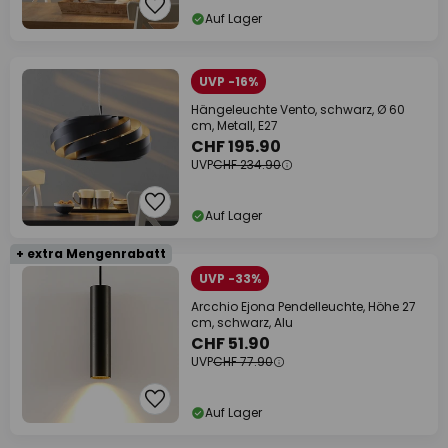
Auf Lager
UVP -16%
Hängeleuchte Vento, schwarz, Ø 60
cm, Metall, E27
CHF 195.90
UVP
CHF 234.90
Auf Lager
+ extra Mengenrabatt
UVP -33%
Arcchio Ejona Pendelleuchte, Höhe 27
cm, schwarz, Alu
CHF 51.90
UVP
CHF 77.90
Auf Lager