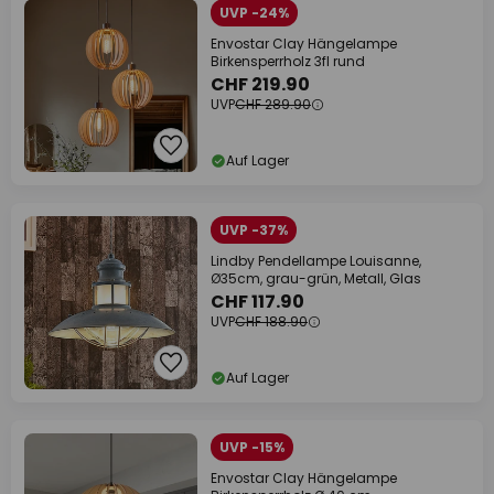
UVP -24%
Envostar Clay Hängelampe
Birkensperrholz 3fl rund
CHF 219.90
UVP
CHF 289.90
Auf Lager
UVP -37%
Lindby Pendellampe Louisanne,
Ø35cm, grau-grün, Metall, Glas
CHF 117.90
UVP
CHF 188.90
Auf Lager
UVP -15%
Envostar Clay Hängelampe