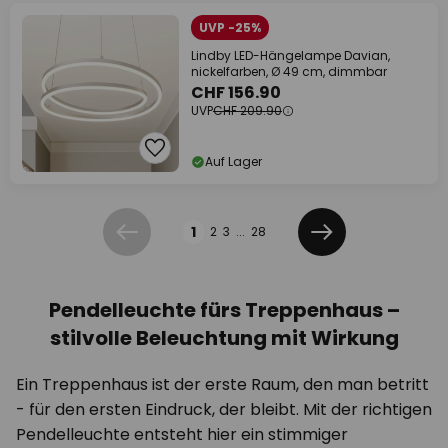
UVP -25%
Lindby LED-Hängelampe Davian,
nickelfarben, Ø 49 cm, dimmbar
CHF 156.90
UVP
CHF 209.90
Auf Lager
Seite
1
2
3
...
28
Zurück
Weiter
Pendelleuchte fürs Treppenhaus –
stilvolle Beleuchtung mit Wirkung
Ein Treppenhaus ist der erste Raum, den man betritt
- für den ersten Eindruck, der bleibt. Mit der richtigen
Pendelleuchte entsteht hier ein stimmiger