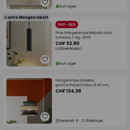
Auf Lager
+ extra Mengenrabatt
UVP -36%
Prios Hängelampe Neliyah, rund,
schwarz, 1-flg., GU10
CHF 32.90
UVP
CHF 51.90
Auf Lager
Hängelampe Gazebo,
grün/schwarz/natur, Ø 40 cm,
Stoff/Rattan
CHF 134.38
Lieferzeit: 8 - 12 Werktage