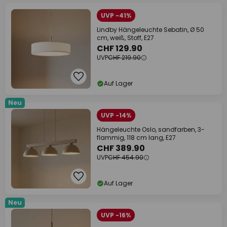
UVP -41%
Lindby Hängeleuchte Sebatin, Ø 50
cm, weiß, Stoff, E27
CHF 129.90
UVP
CHF 219.90
Auf Lager
Neu
UVP -14%
Hängeleuchte Oslo, sandfarben, 3-
flammig, 118 cm lang, E27
CHF 389.90
UVP
CHF 454.90
Auf Lager
Neu
UVP -16%