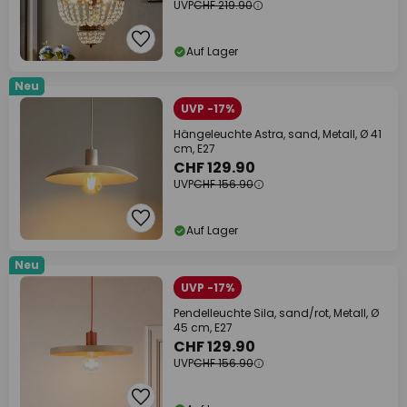
UVP
CHF 219.90
Auf Lager
Neu
UVP -17%
Hängeleuchte Astra, sand, Metall, Ø 41
cm, E27
CHF 129.90
UVP
CHF 156.90
Auf Lager
Neu
UVP -17%
Pendelleuchte Sila, sand/rot, Metall, Ø
45 cm, E27
CHF 129.90
UVP
CHF 156.90