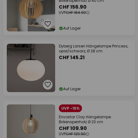
Birkensperrholz Ø 40 cm
CHF 156.90
UVP
CHF 184.90
Auf Lager
Dyberg Larsen Hängelampe Princess,
opal/schwarz, Ø 28 cm
CHF 145.21
Auf Lager
UVP -15%
Envostar Clay Hängelampe
Birkensperrholz Ø 23 cm
CHF 109.90
UVP
CHF 129.90