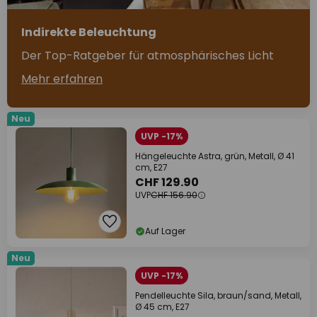
Indirekte Beleuchtung
Der Top-Ratgeber für atmosphärisches Licht
Mehr erfahren
Neu
UVP -17%
Hängeleuchte Astra, grün, Metall, Ø 41
cm, E27
CHF 129.90
UVP
CHF 156.90
Auf Lager
Neu
UVP -17%
Pendelleuchte Sila, braun/sand, Metall,
Ø 45 cm, E27