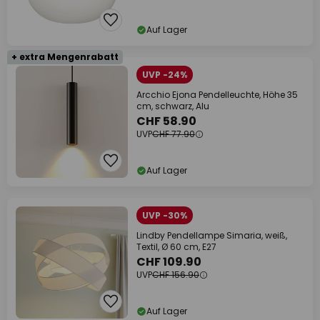
Auf Lager
+ extra Mengenrabatt
UVP -24%
Arcchio Ejona Pendelleuchte, Höhe 35
cm, schwarz, Alu
CHF 58.90
UVP
CHF 77.90
Auf Lager
UVP -30%
Lindby Pendellampe Simaria, weiß,
Textil, Ø 60 cm, E27
CHF 109.90
UVP
CHF 156.90
Auf Lager