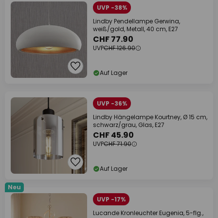
UVP -38%
Lindby Pendellampe Gerwina,
weiß/gold, Metall, 40 cm, E27
CHF 77.90
UVP
CHF 126.90
Auf Lager
UVP -36%
Lindby Hängelampe Kourtney, Ø 15 cm,
schwarz/grau, Glas, E27
CHF 45.90
UVP
CHF 71.90
Auf Lager
Neu
UVP -17%
Lucande Kronleuchter Eugenia, 5-flg.,