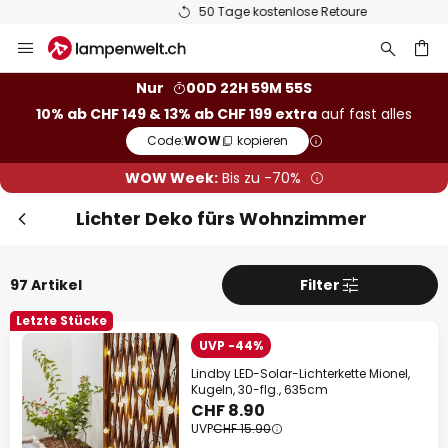
50 Tage kostenlose Retoure
Zum
Sch
Extra Rabatt
Inhalt
springen
10% Rabatt
ab CHF 149
Nur
00D 22H 59M 54S
10% ab CHF 149 & 13% ab CHF 199 extra
auf fast alles
he
13% Rabatt
ab CHF 199
Code:
WOW
kopieren
auf fast alles*
WOW Week:
Bis zu -70%
Ihr Code:
WOW
kopieren
Lichter Deko fürs Wohnzimmer
Jetzt einlösen
97 Artikel
Filter
*Ausgenommene Hersteller
Letzte Stücke
UVP -44%
Lindby LED-Solar-Lichterkette Mionel,
Kugeln, 30-flg., 635cm
CHF 8.90
UVP
CHF 15.90