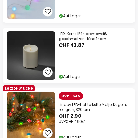
Auf Lager
LED-Kerze IP44 cremeweiß
geschmolzen Höhe 14cm
CHF 43.87
Auf Lager
Letzte Stücke
UVP -63%
Lindby LED-Lichterkette Motje, Kugeln,
rot, grün, 320 cm
CHF 2.90
UVP
CHF 7.90
Auf Lager