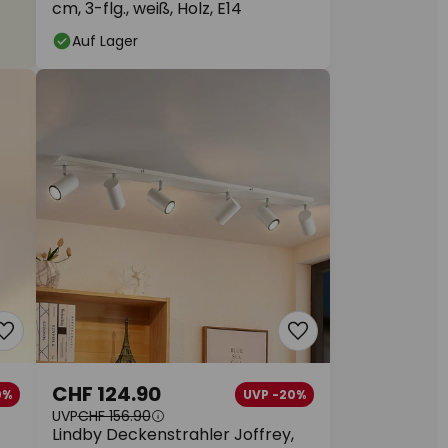
cm, 3-flg., weiß, Holz, E14
Auf Lager
CHF 124.90
0%
UVP -20%
UVP
CHF 156.90
Lindby Deckenstrahler Joffrey,