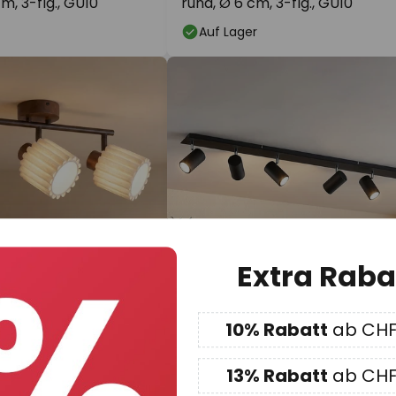
m, 3-flg., GU10
rund, Ø 6 cm, 3-flg., GU10
Auf Lager
Extra Raba
10% Rabatt
ab CHF
0
CHF 129.90
UVP -25%
UVP -1
90
UVP
CHF 156.90
13% Rabatt
ab CHF
enstrahler Shiloh, 3-
Lindby Deckenstrahler Joffrey,