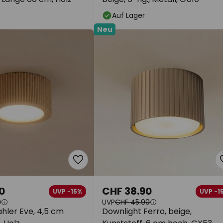
Auf Lager
Neu
0
CHF 38.90
UVP -15%
UVP -1
0
UVP
CHF 45.90
hler Eve, 4,5 cm
Downlight Ferro, beige,