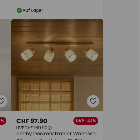
Auf Lager
CHF 97.90
2%
UVP -42%
UVP
CHF 169.90
Lindby Deckenstrahler Wanessa,