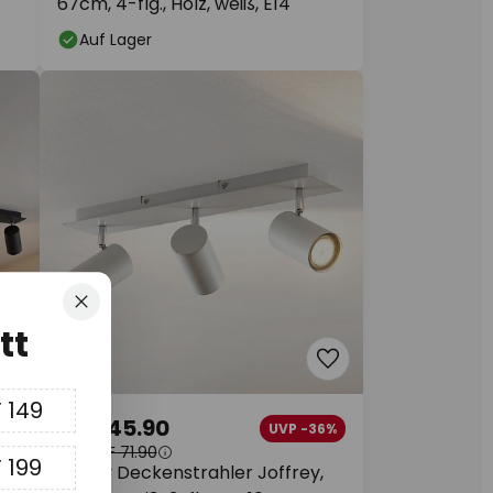
67cm, 4-flg., Holz, weiß, E14
Auf Lager
Schliessen
tt
 149
CHF 45.90
7%
UVP -36%
UVP
CHF 71.90
 199
Lindby Deckenstrahler Joffrey,