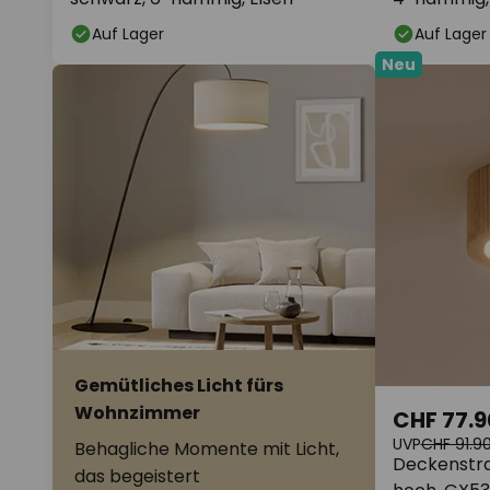
Auf Lager
Auf Lager
Neu
Gemütliches Licht fürs
Wohnzimmer
CHF 77.9
UVP
CHF 91.9
Behagliche Momente mit Licht,
Deckenstra
das begeistert