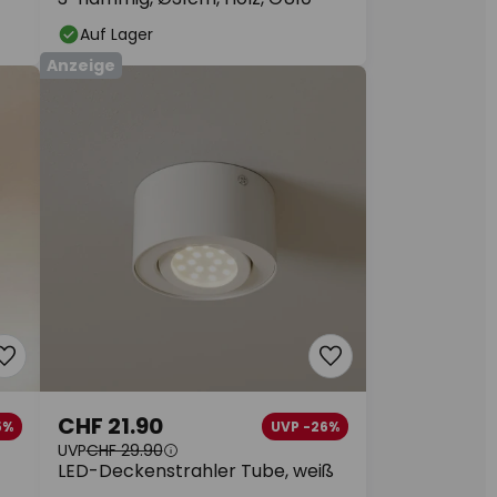
Auf Lager
Anzeige
CHF 21.90
5%
UVP -26%
UVP
CHF 29.90
LED-Deckenstrahler Tube, weiß