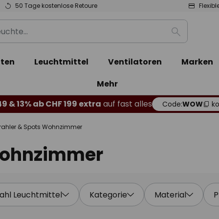
50 Tage kostenlose Retoure
Flexib
Suche
ten
Leuchtmittel
Ventilatoren
Marken
Mehr
49 & 13% ab CHF 199 extra
auf fast alles
Code:
WOW
ko
rahler & Spots Wohnzimmer
 Wohnzimmer
ahl Leuchtmittel
Kategorie
Material
P