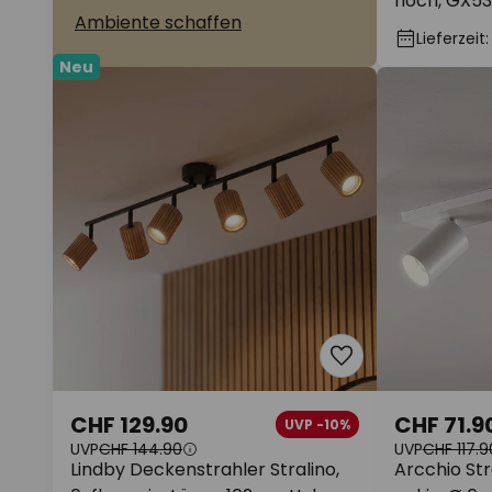
hoch, GX53,
Ambiente schaffen
Lieferzeit
Neu
CHF 129.90
CHF 71.9
UVP -10%
UVP
CHF 144.90
UVP
CHF 117.9
Lindby Deckenstrahler Stralino,
Arcchio Stra