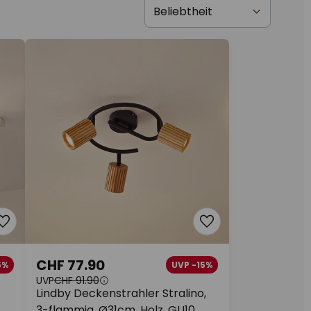
CHF 77.90
5%
UVP -15%
UVP
CHF 91.90
Lindby Deckenstrahler Stralino,
3-flammig, Ø31cm, Holz, GU10