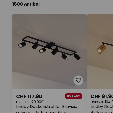
1800 Artikel
CHF 117.90
CHF 91.9
UVP -9%
UVP
CHF 129.90
UVP
CHF 104.
Lindby Deckenstrahler Bravius,
Lindby Deck
schwarz, 6-flammig, Eisen
4-flammig,