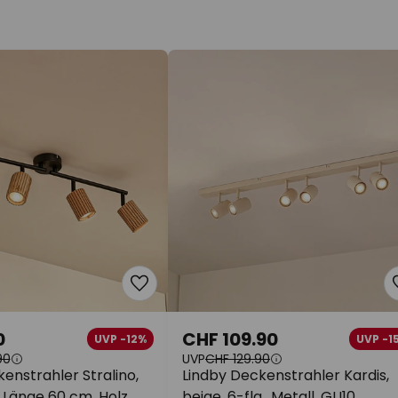
0
CHF 109.90
UVP -12%
UVP -1
90
UVP
CHF 129.90
enstrahler Stralino,
Lindby Deckenstrahler Kardis,
 Länge 60 cm, Holz
beige, 6-flg., Metall, GU10