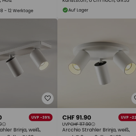
 Holz
Kunststoff, 6 cm hoch, GX53
Auf Lager
: 8 - 12 Werktage
0
CHF 91.90
UVP -39%
UVP -2
0
UVP
CHF 117.90
hler Brinja, weiß,
Arcchio Strahler Brinja, weiß,