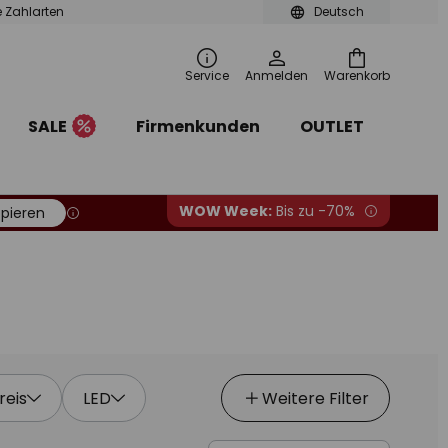
le Zahlarten
Deutsch
Service
Anmelden
Warenkorb
SALE
Firmenkunden
OUTLET
WOW Week:
Bis zu -70%
pieren
reis
LED
Weitere Filter