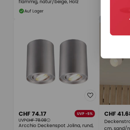
flammig, natur/beige, Holz
flammig, wa
Auf Lager
Auf Lager
Anzeige
CHF 74.17
CHF 41.6
UVP -5%
UVP
CHF 78.08
Deckenstra
Arcchio Deckenspot Jolina, rund,
cm, sand/ni