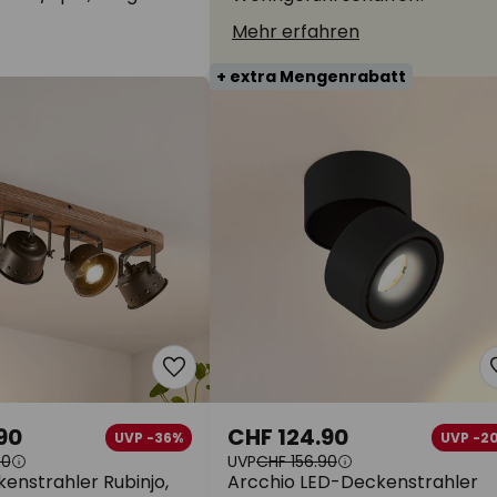
Mehr erfahren
+ extra Mengenrabatt
90
CHF 124.90
UVP -36%
UVP -2
90
UVP
CHF 156.90
enstrahler Rubinjo,
Arcchio LED-Deckenstrahler