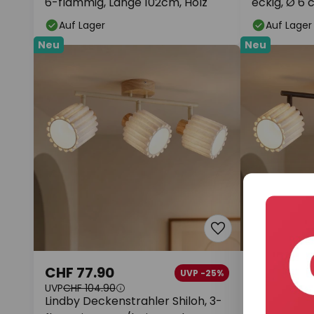
6-flammig, Länge 102cm, Holz
eckig, Ø 6 c
Auf Lager
Auf Lager
Neu
Neu
CHF 77.90
CHF 77.9
UVP -25%
UVP
CHF 104.90
UVP
CHF 104.
Lindby Deckenstrahler Shiloh, 3-
Lindby Deck