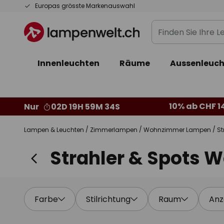
Zum
Europas grösste Markenauswahl
Inhalt
Finden
springen
Sie
Ihre
Innenleuchten
Räume
Aussenleuch
Leuchte...
10% ab CHF 1
Nur
02D 19H 59M 32S
Lampen & Leuchten
Zimmerlampen
Wohnzimmer Lampen
St
Strahler & Spots
Farbe
Stilrichtung
Raum
Anz