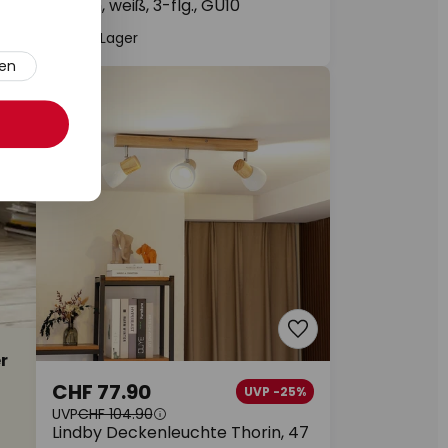
49 cm, weiß, 3-flg., GU10
Auf Lager
ren
r
CHF 77.90
UVP -25%
UVP
CHF 104.90
Lindby Deckenleuchte Thorin, 47