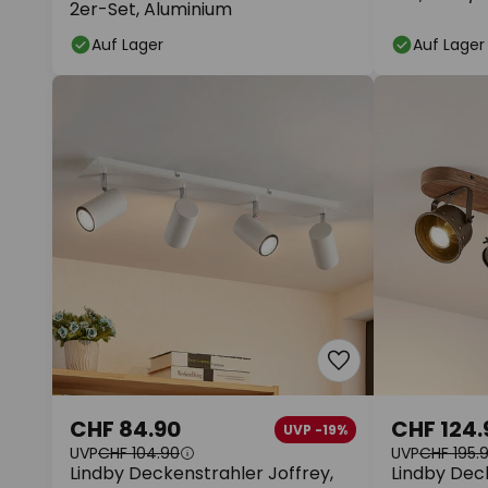
2er-Set, Aluminium
Auf Lager
Auf Lager
CHF 84.90
CHF 124.
UVP -19%
UVP
CHF 104.90
UVP
CHF 195.
Lindby Deckenstrahler Joffrey,
Lindby Deck