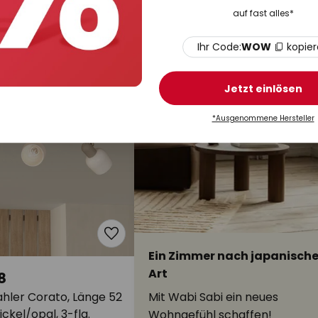
lnuss/beige, Holz
116 cm, schwarz, 6-flg., GU10
auf fast alles*
Auf Lager
Ihr Code:
WOW
kopie
Jetzt einlösen
*Ausgenommene Hersteller
Ein Zimmer nach japanische
Art
8
hler Corato, Länge 52
Mit Wabi Sabi ein neues
ckel/opal, 3-flg.
Wohngefühl schaffen!