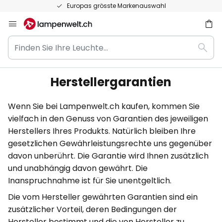
Europas grösste Markenauswahl
Zum
Inhalt
Finden
springen
Such
Sie
he
Ihre
Leuchte...
Herstellergarantien
Wenn Sie bei Lampenwelt.ch kaufen, kommen Sie
vielfach in den Genuss von Garantien des jeweiligen
Herstellers Ihres Produkts. Natürlich bleiben Ihre
gesetzlichen Gewährleistungsrechte uns gegenüber
davon unberührt. Die Garantie wird Ihnen zusätzlich
und unabhängig davon gewährt. Die
Inanspruchnahme ist für Sie unentgeltlich.
Die vom Hersteller gewährten Garantien sind ein
zusätzlicher Vorteil, deren Bedingungen der
Hersteller bestimmt und die von Hersteller zu