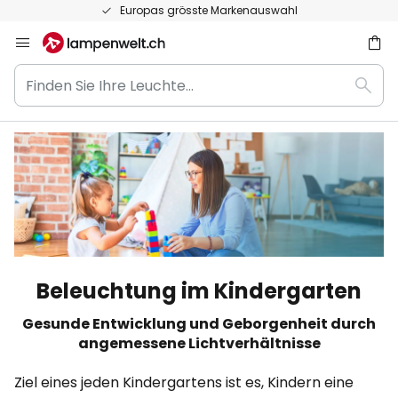
rkenauswahl
50 Tage kostenlose Ret
Zum
Inhalt
Finden
springen
Such
Sie
he
Ihre
Leuchte...
Beleuchtung im Kindergarten
Gesunde Entwicklung und Geborgenheit durch
angemessene Lichtverhältnisse
Ziel eines jeden Kindergartens ist es, Kindern eine