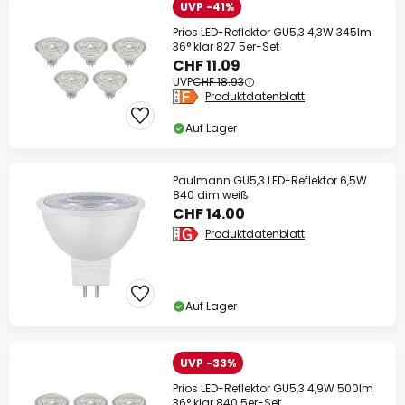
UVP -41%
Prios LED-Reflektor GU5,3 4,3W 345lm
36° klar 827 5er-Set
CHF 11.09
UVP
CHF 18.93
Produktdatenblatt
Auf Lager
Paulmann GU5,3 LED-Reflektor 6,5W
840 dim weiß
CHF 14.00
Produktdatenblatt
Auf Lager
UVP -33%
Prios LED-Reflektor GU5,3 4,9W 500lm
36° klar 840 5er-Set