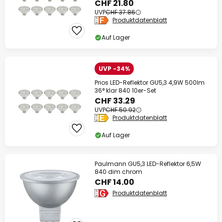
CHF 21.80
UVP
CHF 37.86
Produktdatenblatt
Auf Lager
UVP -34%
Prios LED-Reflektor GU5,3 4,9W 500lm
36° klar 840 10er-Set
CHF 33.29
UVP
CHF 50.92
Produktdatenblatt
Auf Lager
Paulmann GU5,3 LED-Reflektor 6,5W
840 dim chrom
CHF 14.00
Produktdatenblatt