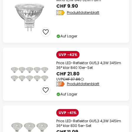
CHF 9.90
Produktdatenblatt
Auf Lager
UVP -42%
Prios LED-Reflektor GU5,3 4,3W 345lm
36° klar 840 10er-Set
CHF 21.80
UVP
CHF 37.86
Produktdatenblatt
Auf Lager
UVP -41%
Prios LED-Reflektor GU5,3 4,3W 345lm
36° klar 830 5er-Set
CHF 11.09