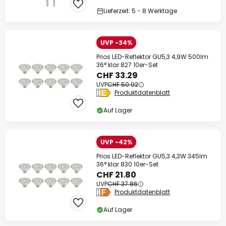
Lieferzeit: 5 - 8 Werktage
UVP -34%
Prios LED-Reflektor GU5,3 4,9W 500lm
36° klar 827 10er-Set
CHF 33.29
UVP
CHF 50.92
Produktdatenblatt
Auf Lager
UVP -42%
Prios LED-Reflektor GU5,3 4,3W 345lm
36° klar 830 10er-Set
CHF 21.80
UVP
CHF 37.86
Produktdatenblatt
Auf Lager