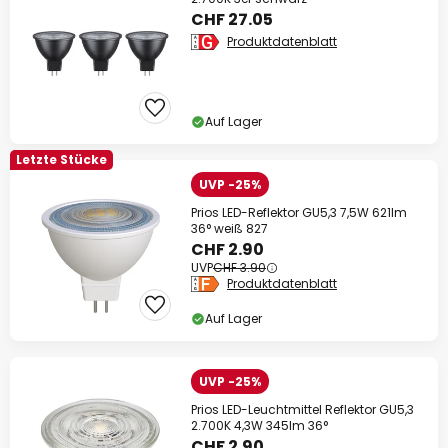
CHF 27.05
Produktdatenblatt
Auf Lager
Letzte Stücke
UVP -25%
Prios LED-Reflektor GU5,3 7,5W 621lm
36° weiß 827
CHF 2.90
UVP
CHF 3.90
Produktdatenblatt
Auf Lager
UVP -25%
Prios LED-Leuchtmittel Reflektor GU5,3
2.700K 4,3W 345lm 36°
CHF 2.90