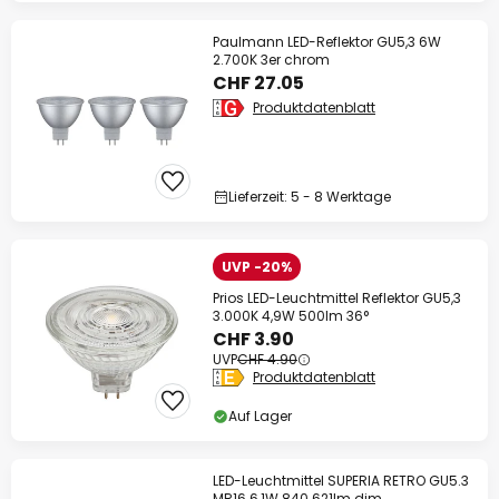
Paulmann LED-Reflektor GU5,3 6W
2.700K 3er chrom
CHF 27.05
Produktdatenblatt
Lieferzeit: 5 - 8 Werktage
UVP -20%
Prios LED-Leuchtmittel Reflektor GU5,3
3.000K 4,9W 500lm 36°
CHF 3.90
UVP
CHF 4.90
Produktdatenblatt
Auf Lager
LED-Leuchtmittel SUPERIA RETRO GU5.3
MR16 6,1W 840 621lm dim