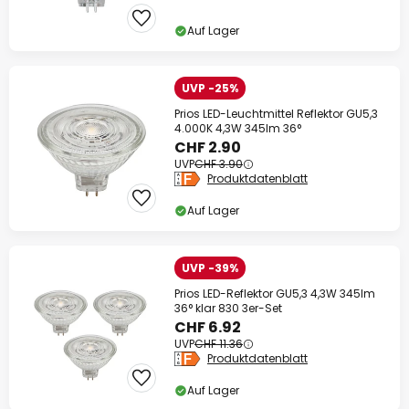
Auf Lager
UVP -25%
Prios LED-Leuchtmittel Reflektor GU5,3
4.000K 4,3W 345lm 36°
CHF 2.90
UVP
CHF 3.90
Produktdatenblatt
Auf Lager
UVP -39%
Prios LED-Reflektor GU5,3 4,3W 345lm
36° klar 830 3er-Set
CHF 6.92
UVP
CHF 11.36
Produktdatenblatt
Auf Lager