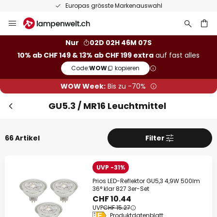
50 Tage kostenlose Retoure
Zum
Inhalt
springen
Nur
02D 02H 46M 06S
10% ab CHF 149 & 13% ab CHF 199 extra
auf fast alles
he
Code:
WOW
kopieren
WOW Week:
Bis zu -70%
GU5.3 / MR16 Leuchtmittel
66 Artikel
Filter
UVP -31%
Prios LED-Reflektor GU5,3 4,9W 500lm
36° klar 827 3er-Set
CHF 10.44
UVP
CHF 15.27
Produktdatenblatt