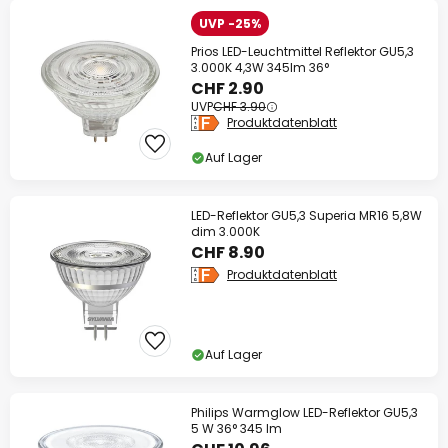
UVP -25%
Prios LED-Leuchtmittel Reflektor GU5,3
3.000K 4,3W 345lm 36°
CHF 2.90
UVP
CHF 3.90
Produktdatenblatt
Auf Lager
LED-Reflektor GU5,3 Superia MR16 5,8W
dim 3.000K
CHF 8.90
Produktdatenblatt
Auf Lager
Philips Warmglow LED-Reflektor GU5,3
5 W 36° 345 lm