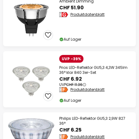
Ambient Dimming
CHF 51.90
Produktdatenblatt
Auf Lager
UVP -39%
Prios LED-Reflektor GU5,3 4,3W 345lm
36° klar 840 3er-Set
CHF 6.92
UVP
CHF 11.36
Produktdatenblatt
Auf Lager
Philips LED-Reflektor GU5,3 2,9W 827
36°
CHF 6.25
Produktdatenblatt