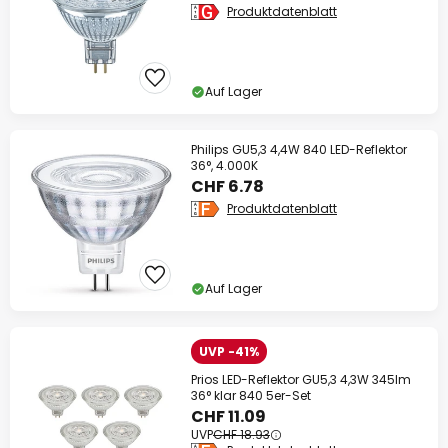
Produktdatenblatt
Auf Lager
Philips GU5,3 4,4W 840 LED-Reflektor
36°, 4.000K
CHF 6.78
Produktdatenblatt
Auf Lager
UVP -41%
Prios LED-Reflektor GU5,3 4,3W 345lm
36° klar 840 5er-Set
CHF 11.09
UVP
CHF 18.93