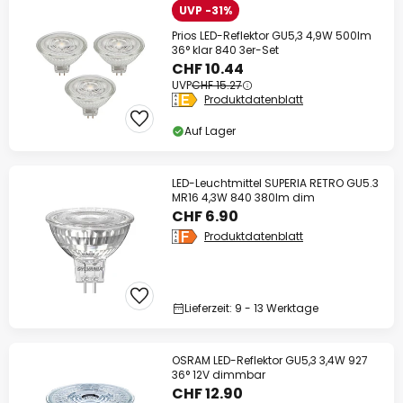
UVP -31%
Prios LED-Reflektor GU5,3 4,9W 500lm
36° klar 840 3er-Set
CHF 10.44
UVP
CHF 15.27
Produktdatenblatt
Auf Lager
LED-Leuchtmittel SUPERIA RETRO GU5.3
MR16 4,3W 840 380lm dim
CHF 6.90
Produktdatenblatt
Lieferzeit: 9 - 13 Werktage
OSRAM LED-Reflektor GU5,3 3,4W 927
36° 12V dimmbar
CHF 12.90