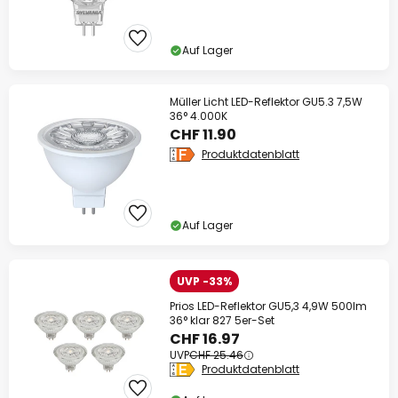
Auf Lager
Müller Licht LED-Reflektor GU5.3 7,5W
36° 4.000K
CHF 11.90
Produktdatenblatt
Auf Lager
UVP -33%
Prios LED-Reflektor GU5,3 4,9W 500lm
36° klar 827 5er-Set
CHF 16.97
UVP
CHF 25.46
Produktdatenblatt