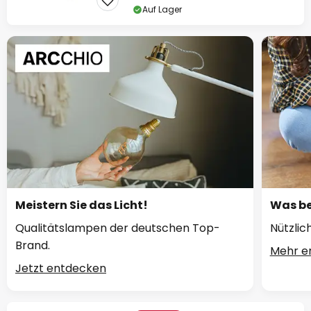
Auf Lager
Meistern Sie das Licht!
Was be
Qualitätslampen der deutschen Top-
Nützlic
Brand.
Mehr e
Jetzt entdecken