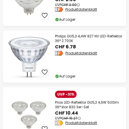
UVP
CHF 3.90
Produktdatenblatt
Auf Lager
Philips GU5,3 4,4W 827 NV LED-Reflektor
36° 2.700K
CHF 6.78
Produktdatenblatt
Auf Lager
UVP -31%
Prios LED-Reflektor GU5,3 4,9W 500lm
36° klar 830 3er-Set
CHF 10.44
UVP
CHF 15.27
Produktdatenblatt