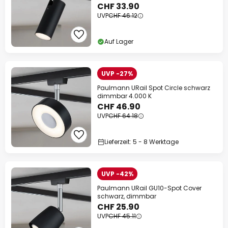
CHF 33.90
UVP
CHF 46.12
Auf Lager
UVP -27%
Paulmann URail Spot Circle schwarz
dimmbar 4.000 K
CHF 46.90
UVP
CHF 64.18
Lieferzeit: 5 - 8 Werktage
UVP -42%
Paulmann URail GU10-Spot Cover
schwarz, dimmbar
CHF 25.90
UVP
CHF 45.11