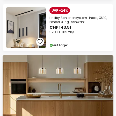
UVP -24%
Lindby Schienensystem Linaro, GU10,
Pendel, 3-flg., schwarz
CHF 143.51
UVP
CHF 189.21
Auf Lager