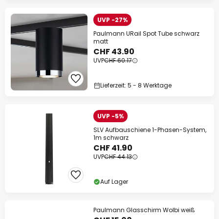
UVP -27%
Paulmann URail Spot Tube schwarz
matt
CHF 43.90
UVP
CHF 60.17
Lieferzeit: 5 - 8 Werktage
UVP -5%
SLV Aufbauschiene 1-Phasen-System,
1m schwarz
CHF 41.90
UVP
CHF 44.13
Auf Lager
Paulmann Glasschirm Wolbi weiß