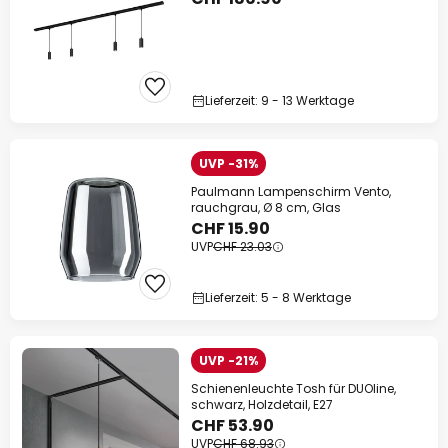
Lieferzeit: 9 - 13 Werktage
UVP -31%
Paulmann Lampenschirm Vento,
rauchgrau, Ø 8 cm, Glas
CHF 15.90
UVP
CHF 23.03
Lieferzeit: 5 - 8 Werktage
UVP -21%
Schienenleuchte Tosh für DUOline,
schwarz, Holzdetail, E27
CHF 53.90
UVP
CHF 68.93