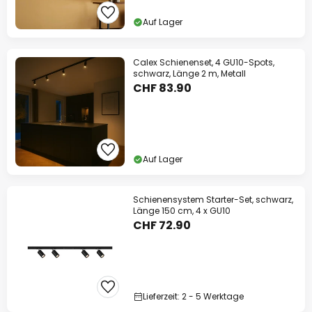
13% Rabatt
ab CHF 199
Auf Lager
auf fast alles*
Ihr Code:
WOW
kopieren
Calex Schienenset, 4 GU10-Spots,
schwarz, Länge 2 m, Metall
CHF 83.90
Jetzt einlösen
*Ausgenommene Hersteller
Auf Lager
Schienensystem Starter-Set, schwarz,
Länge 150 cm, 4 x GU10
CHF 72.90
Lieferzeit: 2 - 5 Werktage