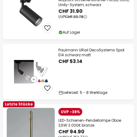
Unity-System, schwarz
CHF 31.90
UVP
CHF 39.78
Auf Lager
Paulmann URail DecoSystems Spot
E14 schwarz matt
CHF 53.14
Lieferzeit: 5 - 8 Werktage
Letzte Stücke
UVP -38%
LED-Schienen-Pendellampe Oboe
3,5W 3.000K bronze
CHF 94.90