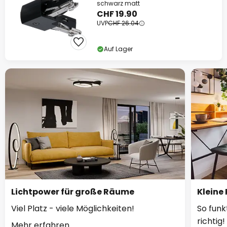
schwarz matt
CHF 19.90
UVP
CHF 26.04
Auf Lager
Lichtpower für große Räume
Kleine
Viel Platz - viele Möglichkeiten!
So funk
richtig!
Mehr erfahren