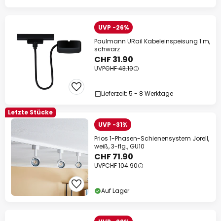
UVP -26%
Paulmann URail Kabeleinspeisung 1 m,
schwarz
CHF 31.90
UVP
CHF 43.10
Lieferzeit: 5 - 8 Werktage
Letzte Stücke
UVP -31%
Prios 1-Phasen-Schienensystem Jorell,
weiß, 3-flg., GU10
CHF 71.90
UVP
CHF 104.90
Auf Lager