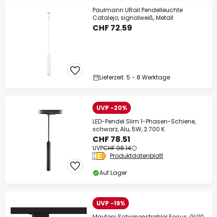
Paulmann URail Pendelleuchte
Catalejo, signalweiß, Metall
CHF 72.59
Lieferzeit: 5 - 8 Werktage
UVP -20%
LED-Pendel Slim 1-Phasen-Schiene,
schwarz, Alu, 5W, 2.700 K
CHF 78.51
UVP
CHF 98.14
Produktdatenblatt
Auf Lager
UVP -19%
Maytoni Schienenstrahler Focus, GU10,