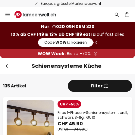
50 Tage kostenlose Retoure
Zum
Inhalt
springen
Nur
02D 05H 06M 31S
10% ab CHF 149 & 13% ab CHF 199 extra
auf fast alles
he
Code:
WOW
kopieren
WOW Week:
Bis zu -70%
Schienensysteme Küche
135 Artikel
Filter
UVP -56%
Sch
Extra Rabatt
Prios 1-Phasen-Schienensystem Jorell,
schwarz, 3-flg., GU10
CHF 45.90
10% Rabatt
ab CHF 149
UVP
CHF 104.90