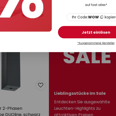
Schutzleiter außen, schwarz
auf fast alles*
Auf Lager
Ihr Code:
WOW
kopie
Jetzt einlösen
*Ausgenommene Hersteller
Lieblingsstücke im Sale
Entdecken Sie ausgewählte
r 2-Phasen
Leuchten-Highlights zu
e DUOline, schwarz
attraktiven Preisen