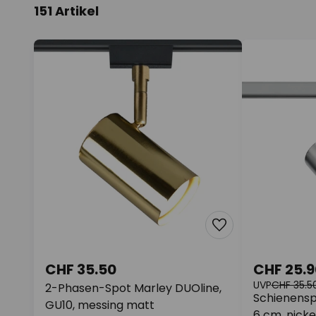
151 Artikel
CHF 35.50
CHF 25.9
UVP
CHF 35.5
2-Phasen-Spot Marley DUOline,
Schienensp
GU10, messing matt
6 cm, nicke