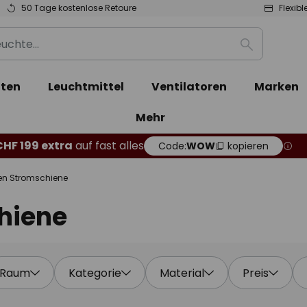
50 Tage kostenlose Retoure
Flexib
Suche
ten
Leuchtmittel
Ventilatoren
Marken
Mehr
CHF 199 extra
auf fast alles
Code:
WOW
kopieren
en Stromschiene
hiene
Raum
Kategorie
Material
Preis