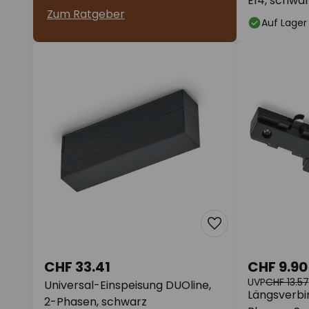
E14, schwa
Zum Ratgeber
Auf Lager
CHF 33.41
CHF 9.90
UVP
CHF 13.57
Universal-Einspeisung DUOline,
Längsverbi
2-Phasen, schwarz