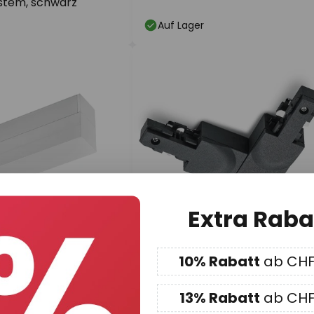
stem, schwarz
Auf Lager
Extra Raba
10% Rabatt
ab CHF
1
CHF 21.90
UVP -
UVP
CHF 21.92
inspeisung DUOline,
13% Rabatt
ab CHF
Eckverbinder DUOline
weiß