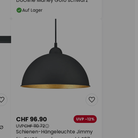
DUOline Marley GU10 schwarz
Auf Lager
CHF 96.90
UVP -12%
UVP
CHF 110.72
 Ø
Schienen-Hängeleuchte Jimmy