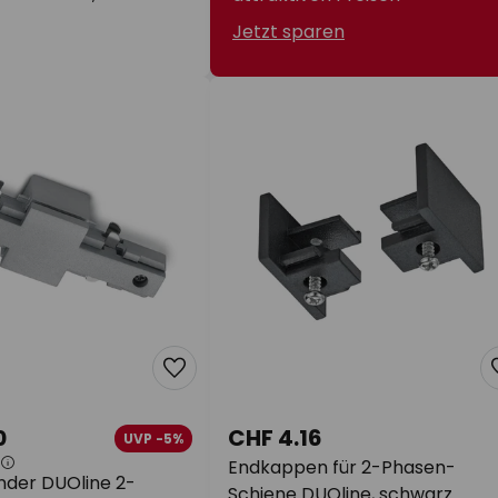
Jetzt sparen
0
CHF 4.16
UVP -5%
Endkappen für 2-Phasen-
nder DUOline 2-
Schiene DUOline, schwarz