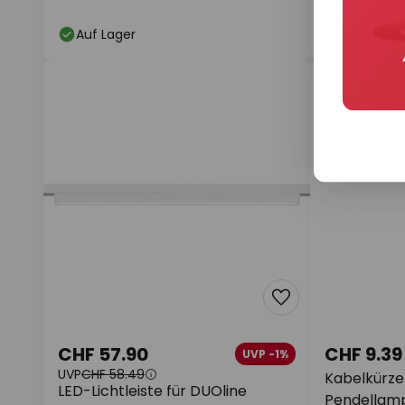
Auf Lager
Auf Lager
CHF 57.90
CHF 9.39
UVP -1%
UVP
CHF 58.49
Kabelkürze
LED-Lichtleiste für DUOline
Pendellamp