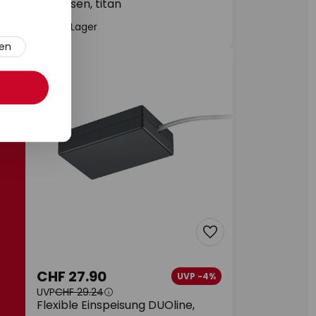
2-Phasen, titan
Auf Lager
ren
CHF 27.90
UVP -4%
UVP
CHF 29.24
Flexible Einspeisung DUOline,