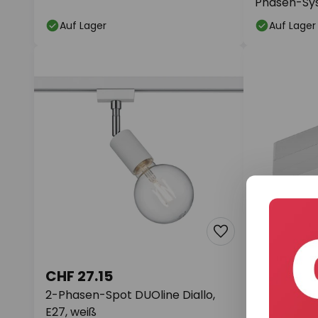
Phasen-Sy
Auf Lager
Auf Lager
CHF 27.15
CHF 33.4
2-Phasen-Spot DUOline Diallo,
Universal-E
E27, weiß
2-Phasen, 