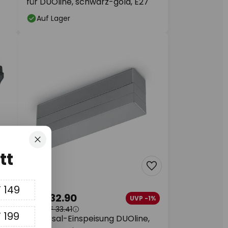
für DUOline, schwarz-gold, E27
Auf Lager
Schliessen
tt
 149
CHF 32.90
0%
UVP -1%
UVP
CHF 33.41
 199
Universal-Einspeisung DUOline,