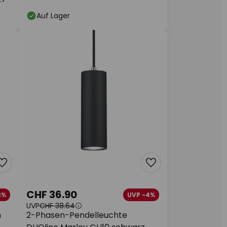
Auf Lager
CHF 36.90
3%
UVP -4%
UVP
CHF 38.64
n
2-Phasen-Pendelleuchte