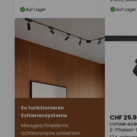
Auf Lager
Auf Lager
So funktionieren
Schienensysteme
CHF 25.9
UVP
CHF 43.8
Massgeschneiderte
2-Phasen-S
Lichtkonzepte umsetzen