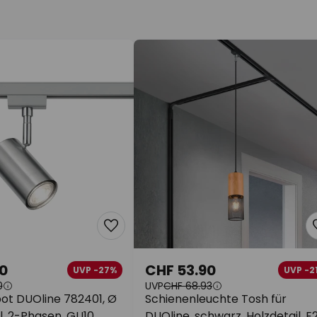
0
CHF 53.90
UVP -27%
UVP -2
0
UVP
CHF 68.93
ot DUOline 782401, Ø
Schienenleuchte Tosh für
l, 2-Phasen, GU10
DUOline, schwarz, Holzdetail, E