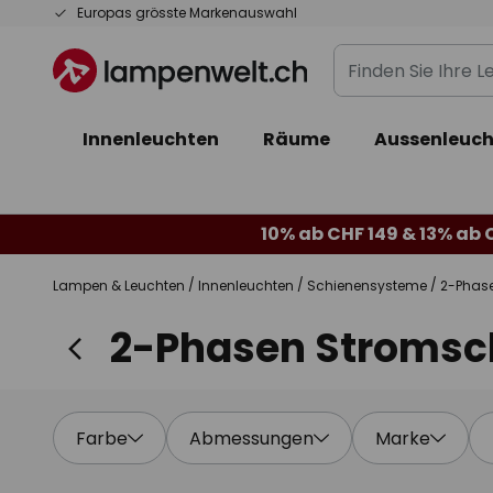
Zum
Europas grösste Markenauswahl
Inhalt
Finden
springen
Sie
Ihre
Innenleuchten
Räume
Aussenleuch
Leuchte...
10% ab CHF 149 & 13% ab 
Lampen & Leuchten
Innenleuchten
Schienensysteme
2-Phas
2-Phasen Stromsc
Farbe
Abmessungen
Marke