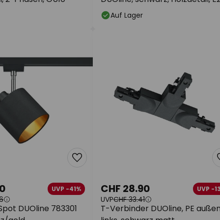
Auf Lager
0
CHF 28.90
UVP -41%
UVP -1
6
UVP
CHF 33.41
pot DUOline 783301
T-Verbinder DUOline, PE auße