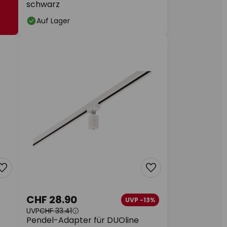
schwarz
Auf Lager
CHF 28.90
UVP -13%
UVP
CHF 33.41
Pendel-Adapter für DUOline