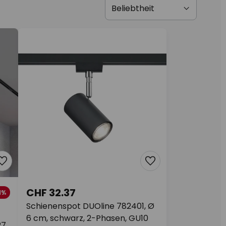
CHF 32.37
1%
Schienenspot DUOline 782401, Ø
6 cm, schwarz, 2-Phasen, GU10
27