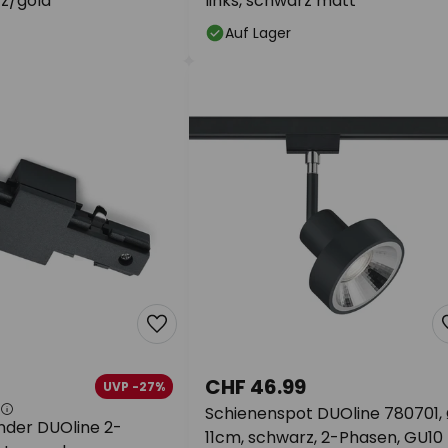
rz/gold
links, schwarz matt
Auf Lager
CHF 46.99
UVP -27%
Schienenspot DUOline 780701,
nder DUOline 2-
11cm, schwarz, 2-Phasen, GU10