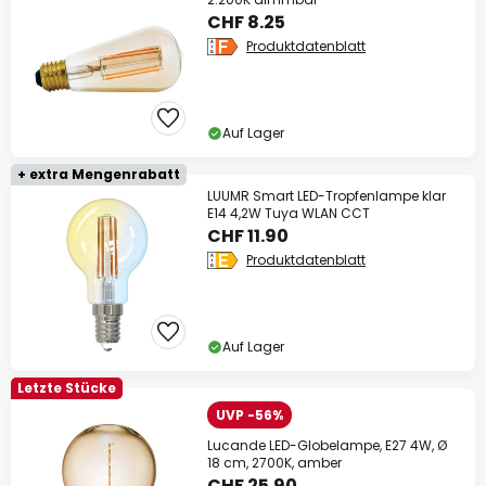
CHF 8.25
Produktdatenblatt
Auf Lager
+ extra Mengenrabatt
LUUMR Smart LED-Tropfenlampe klar
E14 4,2W Tuya WLAN CCT
CHF 11.90
Produktdatenblatt
Auf Lager
Letzte Stücke
UVP -56%
Lucande LED-Globelampe, E27 4W, Ø
18 cm, 2700K, amber
CHF 25.90