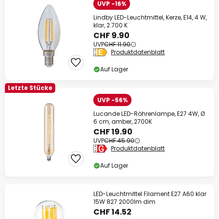
UVP -16%
Lindby LED-Leuchtmittel, Kerze, E14, 4 W,
klar, 2.700 K
CHF 9.90
UVP
CHF 11.90
Produktdatenblatt
Auf Lager
Letzte Stücke
UVP -56%
Lucande LED-Röhrenlampe, E27 4W, Ø
6 cm, amber, 2700K
CHF 19.90
UVP
CHF 45.90
Produktdatenblatt
Auf Lager
LED-Leuchtmittel Filament E27 A60 klar
15W 827 2000lm dim
CHF 14.52