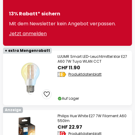
13% Rabatt* sichern
Mit dem Newsletter kein Angebot verpassen.
Jetzt anmelden
+ extra Mengenrabatt
LUUMR Smart LED-Leuchtmittel klar E27
A60 7W Tuya WLAN CCT
CHF 11.90
Produktdatenblatt
Auf Lager
Anzeige
Philips Hue White E27 7W Filament A60
550lm
CHF 22.97
Produktdatenblatt