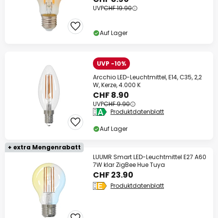
UVP
CHF 19.90
Auf Lager
UVP -10%
Arcchio LED-Leuchtmittel, E14, C35, 2,2
W, Kerze, 4.000 K
CHF 8.90
UVP
CHF 9.90
Produktdatenblatt
Auf Lager
+ extra Mengenrabatt
LUUMR Smart LED-Leuchtmittel E27 A60
7W klar ZigBee Hue Tuya
CHF 23.90
Produktdatenblatt