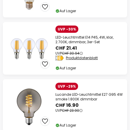
Auf Lager
UVP -30%
LED-Leuchtmittel E14 P45, 4W, klar,
2.700K, dimmbar, 3er-Set
CHF 21.41
UVP
CHF 30.94
Produktdatenblatt
Auf Lager
UVP -29%
Lucande LED-Leuchtmittel E27 G95 4W
smoke 1.800K dimmbar
CHF 16.90
UVP
CHF 23.90
Auf Lager