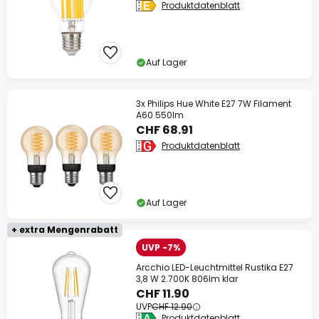
Produktdatenblatt
Auf Lager
3x Philips Hue White E27 7W Filament
A60 550lm
CHF 68.91
Produktdatenblatt
Auf Lager
+ extra Mengenrabatt
UVP -7%
Arcchio LED-Leuchtmittel Rustika E27
3,8 W 2.700K 806lm klar
CHF 11.90
UVP
CHF 12.90
Produktdatenblatt