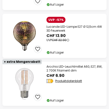
Auf Lager
UVP -57%
Lucande LED-Lampe E27 Ø 12,5cm 4W
3D Feuerwerk
CHF 13.90
UVP
CHF 32.90
Auf Lager
+ extra Mengenrabatt
Arcchio LED-Leuchtmittel A60, E27, 8W,
2.700K Filament dim
CHF 6.90
Produktdatenblatt
Auf Lager