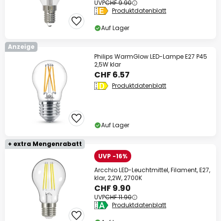
UVP
CHF 9.90
Produktdatenblatt
Auf Lager
Anzeige
Philips WarmGlow LED-Lampe E27 P45
2,5W klar
CHF 6.57
Produktdatenblatt
Auf Lager
+ extra Mengenrabatt
UVP -16%
Arcchio LED-Leuchtmittel, Filament, E27,
klar, 2,2W, 2700K
CHF 9.90
UVP
CHF 11.90
Produktdatenblatt