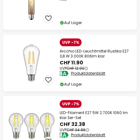
Auf Lager
UVP -7%
Arcchio LED-Leuchtmittel Rustika E27
3,8 W 3.000K 806lm klar
CHF 11.90
UVP
CHF 12.90
Produktdatenblatt
Auf Lager
UVP -7%
LED-Filament E27 5W 2.700K 1060 lm
klar 3er-Set
CHF 32.38
UVP
CHF 34.86
Produktdatenblatt