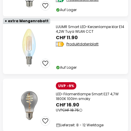
Auf Lager
+ extra Mengenrabatt
LUUMR Smart LED-Kerzenlampe klar E14
4,2W Tuya WLAN CCT
CHF 11.90
Produktdatenblatt
Auf Lager
UVP -9%
LED-Filamentlampe Smart E27 4,7W
1800K 100lm smoky
CHF 16.90
UVP
CHF 18.75
Lieferzeit: 8 - 12 Werktage