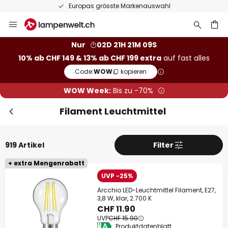
50 Tage kostenlose Retoure
Zum
Inhalt
springen
Nur
02D 21H 21M 08S
10% ab CHF 149 & 13% ab CHF 199 extra
auf fast alles
he
Code:
WOW
kopieren
WOW Week:
Bis zu -70%
Filament Leuchtmittel
919 Artikel
Filter
+ extra Mengenrabatt
UVP -25%
Arcchio LED-Leuchtmittel Filament, E27,
3,8 W, klar, 2.700 K
CHF 11.90
UVP
CHF 15.90
Produktdatenblatt