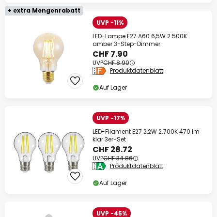
+ extra Mengenrabatt
UVP -11%
LED-Lampe E27 A60 6,5W 2.500K
amber 3-Step-Dimmer
CHF 7.90
UVP
CHF 8.90
Produktdatenblatt
Auf Lager
UVP -17%
LED-Filament E27 2,2W 2.700K 470 lm
klar 3er-Set
CHF 28.72
UVP
CHF 34.86
Produktdatenblatt
Auf Lager
UVP -45%