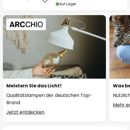
Auf Lager
Meistern Sie das Licht!
Was be
Qualitätslampen der deutschen Top-
Nützlic
Brand.
Mehr e
Jetzt entdecken