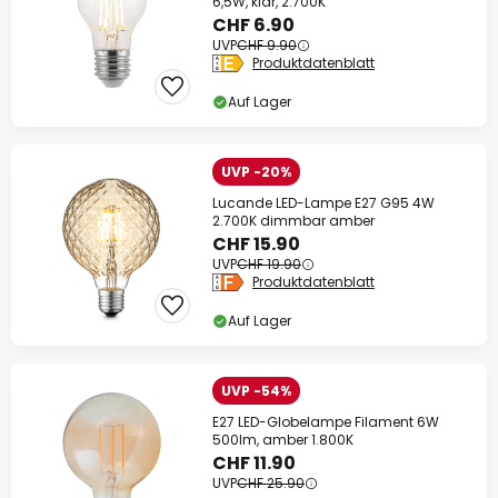
6,5W, klar, 2.700K
CHF 6.90
UVP
CHF 9.90
Produktdatenblatt
Auf Lager
UVP -20%
Lucande LED-Lampe E27 G95 4W
2.700K dimmbar amber
CHF 15.90
UVP
CHF 19.90
Produktdatenblatt
Auf Lager
UVP -54%
E27 LED-Globelampe Filament 6W
500lm, amber 1.800K
CHF 11.90
UVP
CHF 25.90