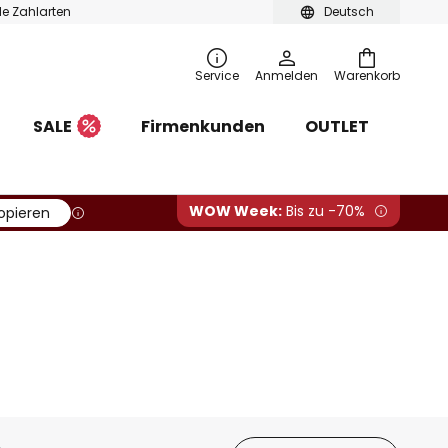
ble Zahlarten
Deutsch
Service
Anmelden
Warenkorb
SALE
Firmenkunden
OUTLET
WOW Week:
Bis zu -70%
opieren