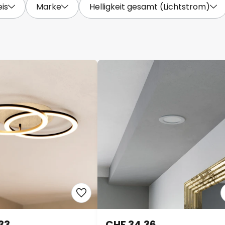
eis
Marke
Helligkeit gesamt (Lichtstrom)
33
CHF 34.36