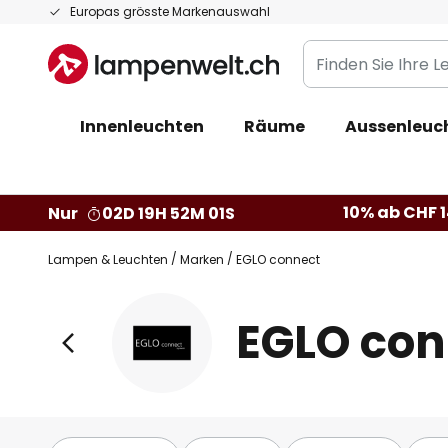
Zum
Europas grösste Markenauswahl
Inhalt
Finden
springen
Sie
Ihre
Innenleuchten
Räume
Aussenleuc
Leuchte...
10% ab CHF 1
Nur
02D 19H 52M 00S
Lampen & Leuchten
Marken
EGLO connect
EGLO con