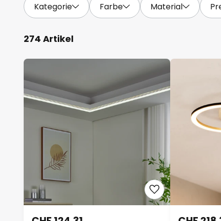
Kategorie
Farbe
Material
Pr
274 Artikel
CHF 124.31
CHF 218.