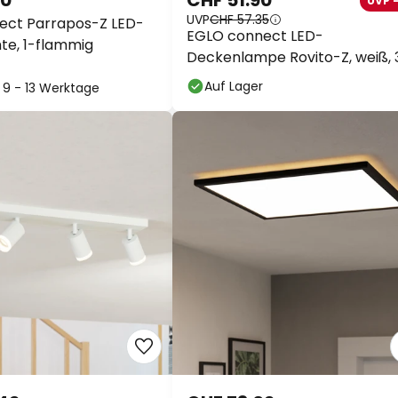
90
CHF 51.90
UVP 
UVP
CHF 57.35
ect Parrapos-Z LED-
EGLO connect LED-
te, 1-flammig
Deckenlampe Rovito-Z, weiß, 
39 cm
Auf Lager
: 9 - 13 Werktage