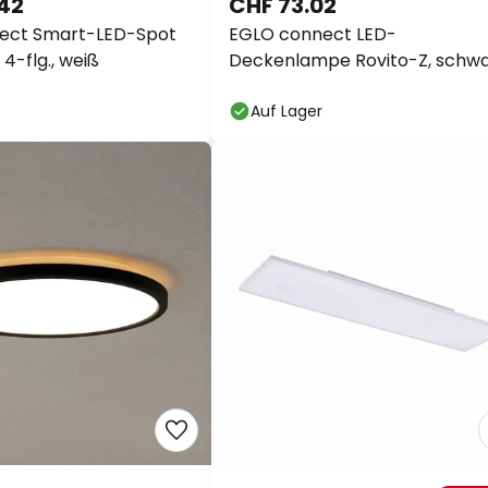
.42
CHF 73.02
ect Smart-LED-Spot
EGLO connect LED-
 4-flg., weiß
Deckenlampe Rovito-Z, schwa
50 x 50 cm
Auf Lager