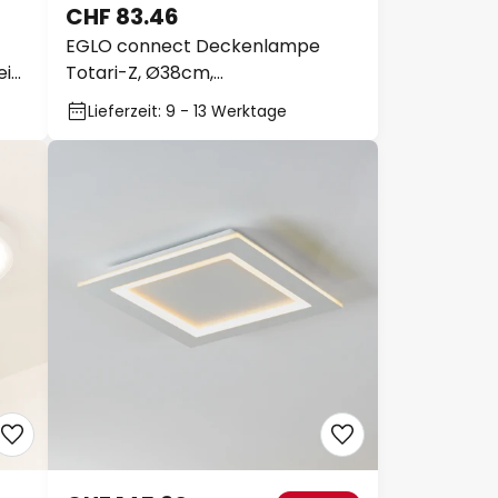
CHF 83.46
EGLO connect Deckenlampe
iß,
Totari-Z, Ø38cm,
19W,Kristalleffekt
Lieferzeit: 9 - 13 Werktage