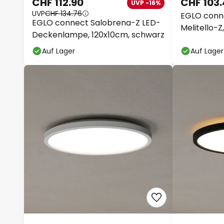
CHF 112.90
CHF 103
UVP -16%
UVP
CHF 134.76
EGLO conn
EGLO connect Salobrena-Z LED-
Melitello-Z,
Deckenlampe, 120x10cm, schwarz
Auf Lager
Auf Lager