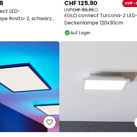
68
CHF 125.90
UVP -
UVP
CHF 155.65
ect LED-
EGLO connect Turcona-Z LED
e Rovito-Z, schwarz,
Deckenlampe 120x30cm
Auf Lager