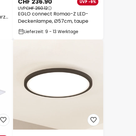
CHF 236.90
UVP -9%
UVP
CHF 260.12
EGLO connect Romao-Z LED-
rz,
Deckenlampe, Ø57cm, taupe
Lieferzeit: 9 - 13 Werktage