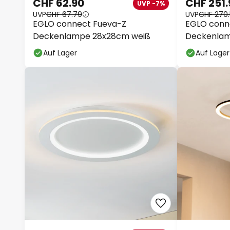
CHF 62.90
CHF 251.
UVP -7%
UVP
CHF 67.79
UVP
CHF 270
EGLO connect Fueva-Z
EGLO conn
Deckenlampe 28x28cm weiß
Deckenlamp
120 x 30 c
Auf Lager
Auf Lager