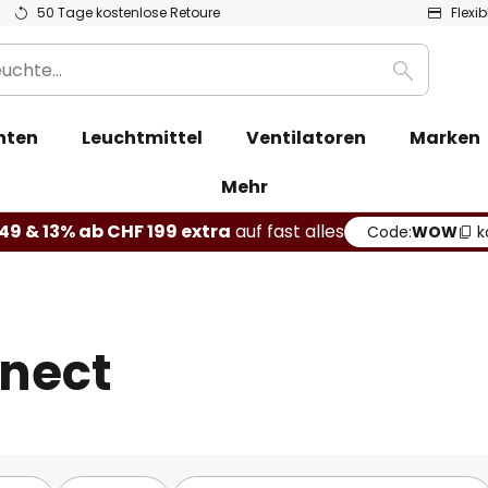
50 Tage kostenlose Retoure
Flexi
Suche
hten
Leuchtmittel
Ventilatoren
Marken
Mehr
49 & 13% ab CHF 199 extra
auf fast alles
Code:
WOW
k
nect