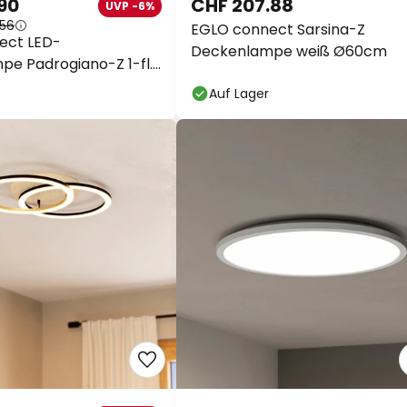
90
CHF 207.88
UVP -6%
.56
EGLO connect Sarsina-Z
ect LED-
Deckenlampe weiß Ø60cm
e Padrogiano-Z 1-fl.,
m
Auf Lager