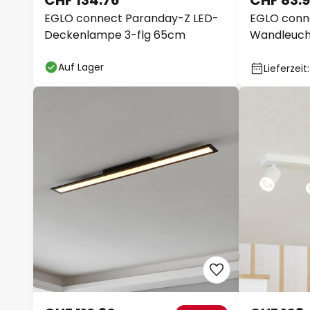
CHF 134.76
CHF 83.
EGLO connect Paranday-Z LED-
EGLO conn
Deckenlampe 3-flg 65cm
Wandleuch
Auf Lager
Lieferzeit