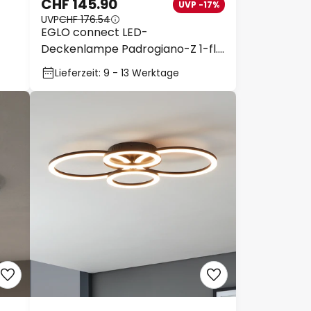
CHF 145.90
UVP -17%
UVP
CHF 176.54
EGLO connect LED-
Deckenlampe Padrogiano-Z 1-fl.,
45 x 45 cm
Lieferzeit: 9 - 13 Werktage