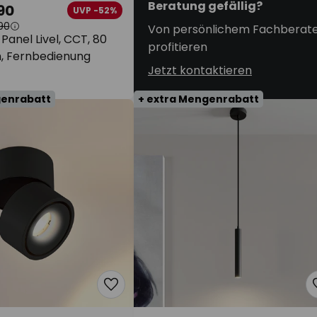
Beratung gefällig?
90
UVP -52%
90
Von persönlichem Fachberat
Panel Livel, CCT, 80
profitieren
, Fernbedienung
Jetzt kontaktieren
genrabatt
+ extra Mengenrabatt