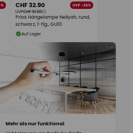
CHF 32.90
4%
UVP -36%
UVP
CHF 51.90
Prios Hängelampe Neliyah, rund,
schwarz, 1-flg., GU10
Auf Lager
Mehr als nur funktional