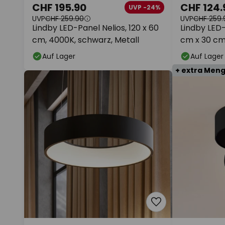
CHF 195.90
CHF 124.
UVP -24%
UVP
CHF 259.90
UVP
CHF 259.
Lindby LED-Panel Nelios, 120 x 60
Lindby LED-
cm, 4000K, schwarz, Metall
cm x 30 cm
Auf Lager
Auf Lager
+ extra Men