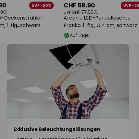
90
CHF 58.90
UVP -20%
UVP -2
90
UVP
CHF 77.90
D-Deckenstrahler
Arcchio LED-Pendelleuchte
m, 1-flg., schwarz
Franka, 1-flg., Ø 4 cm, schwarz
Auf Lager
Exklusive Beleuchtungslösungen