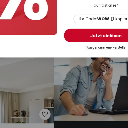
90
CHF 129.90
UVP -11%
UVP -2
auf fast alles*
0
UVP
CHF 184.90
D-Panel Lyndra, 40
Arcchio LED-Panel Lyndra, 120
Ihr Code:
WOW
kopie
 Alu, dimmbar, CCT
cm, silber, Alu, dimmbar, CCT
Auf Lager
Jetzt einlösen
*Ausgenommene Hersteller