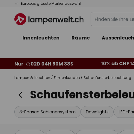
Zum
Europas grösste Markenauswahl
Inhalt
Finden
springen
Sie
Ihre
Innenleuchten
Räume
Aussenleuch
Leuchte...
10% ab CHF 1
Nur
02D 04H 50M 37S
Lampen & Leuchten
Firmenkunden
Schaufensterbeleuchtung
Schaufensterbele
3-Phasen Schienensystem
Downlights
LED-Pa