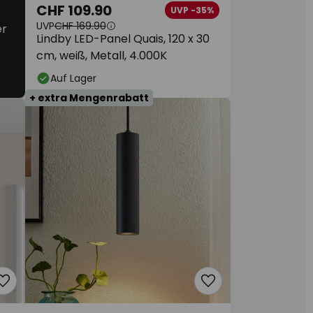
CHF 109.90
UVP -35%
UVP
CHF 169.90
er
Lindby LED-Panel Quais, 120 x 30
cm, weiß, Metall, 4.000K
Auf Lager
+ extra Mengenrabatt