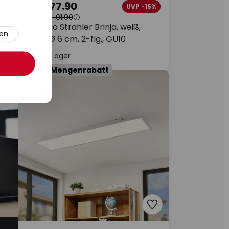
CHF 77.90
9%
UVP -15%
UVP
CHF 91.90
Arcchio Strahler Brinja, weiß,
ren
rund, Ø 6 cm, 2-flg., GU10
Auf Lager
+ extra Mengenrabatt