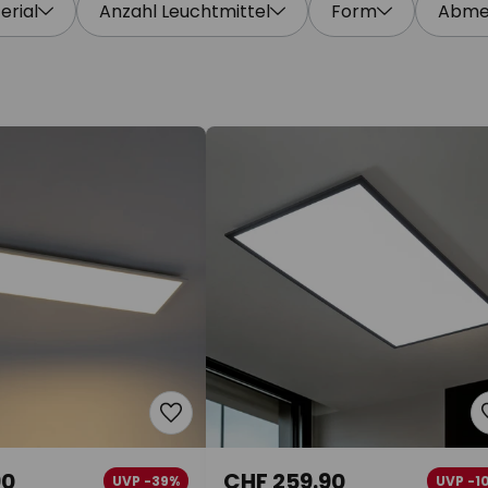
erial
Anzahl Leuchtmittel
Form
Abme
90
CHF 259.90
UVP -39%
UVP -1