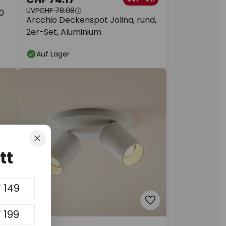
UVP
CHF 78.08
0
Arcchio Deckenspot Jolina, rund,
2er-Set, Aluminium
Auf Lager
Schliessen
tt
 149
 199