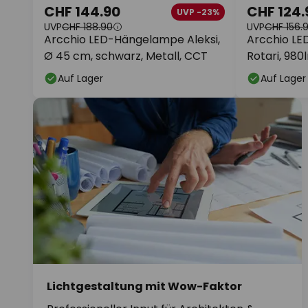
CHF 144.90
CHF 124.
UVP -23%
UVP
CHF 188.90
UVP
CHF 156.
Arcchio LED-Hängelampe Aleksi,
Arcchio LE
Ø 45 cm, schwarz, Metall, CCT
Rotari, 980l
Auf Lager
Auf Lager
Lichtgestaltung mit Wow-Faktor