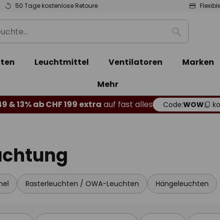
50 Tage kostenlose Retoure
Flexib
Suche
ten
Leuchtmittel
Ventilatoren
Marken
Mehr
49 & 13% ab CHF 199 extra
auf fast alles
Code:
WOW
ko
uchtung
nel
Rasterleuchten / OWA-Leuchten
Hängeleuchten