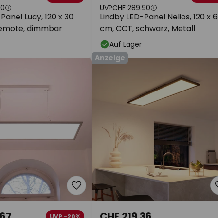
90
UVP
CHF 289.90
Panel Luay, 120 x 30
Lindby LED-Panel Nelios, 120 x 
Remote, dimmbar
cm, CCT, schwarz, Metall
Auf Lager
Anzeige
.67
CHF 219.36
UVP -20%