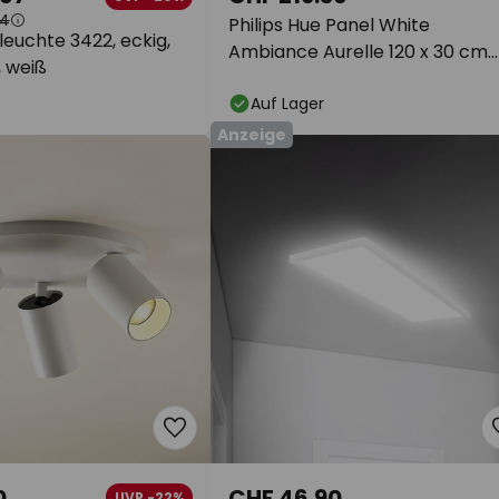
34
Philips Hue Panel White
euchte 3422, eckig,
Ambiance Aurelle 120 x 30 cm
, weiß
schwarz
Auf Lager
Anzeige
0
CHF 46.90
UVP -22%