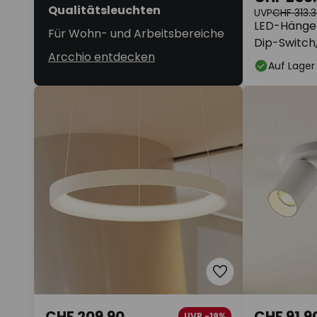
Qualitätsleuchten
UVP
CHF 313.
LED-Hängel
Für Wohn- und Arbeitsbereiche
Dip-Switch
Arcchio entdecken
Auf Lager
CHF 209.90
CHF 91.9
UVP -19%