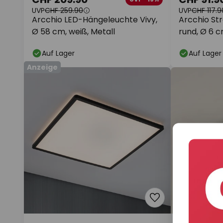
UVP
CHF 259.90
UVP
CHF 117.9
Arcchio LED-Hängeleuchte Vivy,
Arcchio Stra
Ø 58 cm, weiß, Metall
rund, Ø 6 c
Auf Lager
Auf Lager
Anzeige