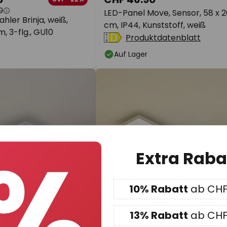
0
LED-Panel Move, Sensor, 58 x 2
hler Brinja, weiß,
cm, IP44, Kunststoff, weiß
m, 3-flg., GU10
Produktdatenblatt
Auf Lager
Extra Raba
10% Rabatt
ab CHF
13% Rabatt
ab CHF