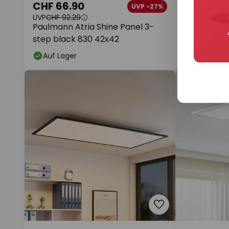
CHF 66.90
CHF 104.
UVP -27%
UVP
CHF 92.29
UVP
CHF 117.9
Paulmann Atria Shine Panel 3-
Arcchio LE
step black 830 42x42
cm, silber,
Auf Lager
Auf Lager