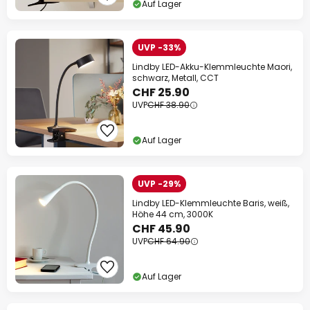
Auf Lager
UVP -33%
Lindby LED-Akku-Klemmleuchte Maori,
schwarz, Metall, CCT
CHF 25.90
UVP
CHF 38.90
Auf Lager
UVP -29%
Lindby LED-Klemmleuchte Baris, weiß,
Höhe 44 cm, 3000K
CHF 45.90
UVP
CHF 64.90
Auf Lager