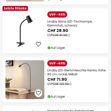
Letzte Stücke
UVP -44%
Lindby Ailina LED-Tischlampe,
Klemmfuß, schwarz
CHF 28.90
UVP
CHF 51.90
Auf Lager
UVP -44%
Lindby LED-Klemmleuchte Hanilo, Höhe
80 cm, nickel, Metall
CHF 71.90
UVP
CHF 129.90
Auf Lager
Klemmleuchte Fix, Metallschirm,