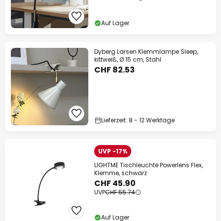
Auf Lager
Dyberg Larsen Klemmlampe Sleep,
kittweiß, Ø 15 cm, Stahl
CHF 82.53
Lieferzeit: 8 - 12 Werktage
UVP -17%
LIGHTME Tischleuchte Powerlens Flex,
Klemme, schwarz
CHF 45.90
UVP
CHF 55.74
Auf Lager