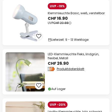
UVP -19%
Klemmleuchte Basic, weiß, verstellbar
CHF 16.90
UVP
CHF 20.88
Lieferzeit: 9 - 13 Werktage
LED-Klemmleuchte Fleks, lindgrün,
flexibel, Metall
CHF 26.90
Produktdatenblatt
Auf Lager
UVP -20%
Lindby Klemmleuchte Jyla, schwarz