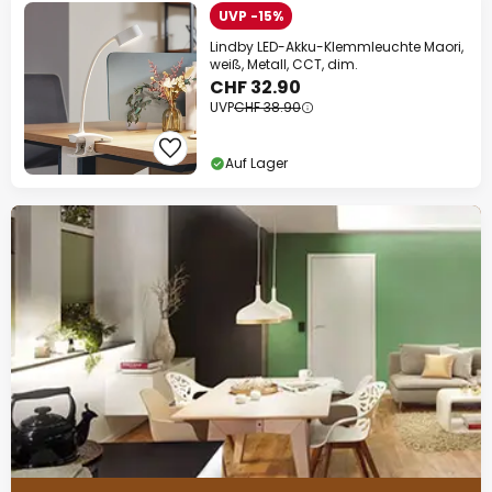
UVP -15%
Lindby LED-Akku-Klemmleuchte Maori,
weiß, Metall, CCT, dim.
CHF 32.90
UVP
CHF 38.90
Auf Lager