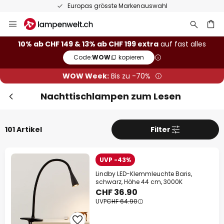
50 Tage kostenlose Retoure
Zum
Sch
Extra Rabatt
Inhalt
springen
10% Rabatt
ab CHF 149
10% ab CHF 149 & 13% ab CHF 199 extra
auf fast alles
Code:
WOW
kopieren
he
13% Rabatt
ab CHF 199
WOW Week:
Bis zu -70%
auf fast alles*
Nachttischlampen zum Lesen
Ihr Code:
WOW
kopieren
101 Artikel
Filter
Jetzt einlösen
*Ausgenommene Hersteller
UVP -43%
Lindby LED-Klemmleuchte Baris,
schwarz, Höhe 44 cm, 3000K
CHF 36.90
UVP
CHF 64.90