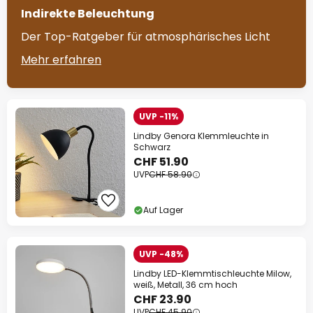
Indirekte Beleuchtung
Der Top-Ratgeber für atmosphärisches Licht
Mehr erfahren
UVP -11%
Lindby Genora Klemmleuchte in
Schwarz
CHF 51.90
UVP
CHF 58.90
Auf Lager
UVP -48%
Lindby LED-Klemmtischleuchte Milow,
weiß, Metall, 36 cm hoch
CHF 23.90
UVP
CHF 45.90