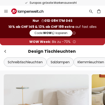
50 Tage kostenlose Retoure
Zum
Sch
Extra Rabatt
Inhalt
springen
Nur
01D 08H 17M 02S
10% Rabatt
ab CHF 149
10% ab CHF 149 & 13% ab CHF 199 extra
auf fast alles
he
Code:
WOW
kopieren
13% Rabatt
ab CHF 199
WOW Week:
Bis zu -70%
auf fast alles*
Design Tischleuchten
Ihr Code:
WOW
kopieren
Schreibtischleuchten
Salzlampen
Klemmleuchten
Jetzt einlösen
*Ausgenommene Hersteller