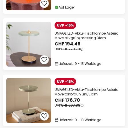
Auf Lager
UVP -15%
UMAGE LED-Akku-Tischlampe Asteria
Move olivgrün/messing 31cm
CHF 194.46
UVP
CHF 228.78
Lieferzeit: 9 - 13 Werktage
UVP -15%
UMAGE LED-Akku-Tischlampe Asteria
Move tonbraun uni, 31cm
CHF 176.70
UVP
CHF 207.88
Lieferzeit: 9 - 13 Werktage