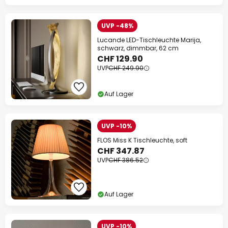
UVP -48%
Lucande LED-Tischleuchte Marija,
schwarz, dimmbar, 62 cm
CHF 129.90
UVP
CHF 249.90
Auf Lager
UVP -10%
FLOS Miss K Tischleuchte, soft
CHF 347.87
UVP
CHF 386.52
Auf Lager
UVP -10%