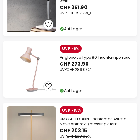
weiß
CHF 251.90
UVP
CHF 297.73
Auf Lager
UVP -5%
Anglepoise Type 80 Tischlampe, rosé
CHF 273.90
UVP
CHF 289.03
Auf Lager
UVP -15%
UMAGE LED-Akkutischlampe Asteria
Move anthrazit/messing 31cm
CHF 203.15
UVP
CHF 239.00