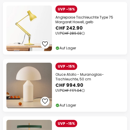
UVP -16%
Anglepoise Tischleuchte Type 75
Margaret Howell, gelb
CHF 242.90
UVP
CHF 289.03
Auf Lager
UVP -15%
Oluce Atollo - Muranoglas-
Tischleuchte, 50 cm
CHF 994.90
UVP
CHF 1’171.04
Auf Lager
UVP -15%