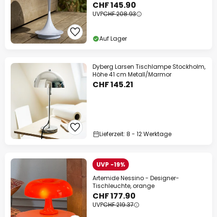
CHF 145.90
UVP
CHF 208.93
Auf Lager
Dyberg Larsen Tischlampe Stockholm,
Höhe 41 cm Metall/Marmor
CHF 145.21
Lieferzeit: 8 - 12 Werktage
UVP -19%
Artemide Nessino - Designer-
Tischleuchte, orange
CHF 177.90
UVP
CHF 219.37