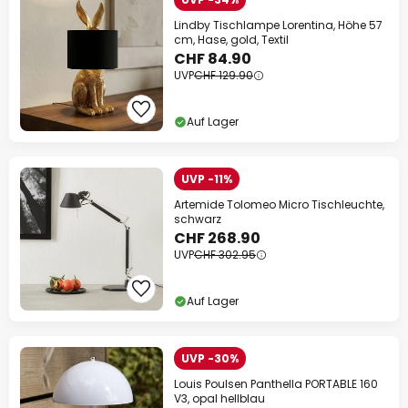
Lindby Tischlampe Lorentina, Höhe 57
cm, Hase, gold, Textil
CHF 84.90
UVP
CHF 129.90
Auf Lager
UVP -11%
Artemide Tolomeo Micro Tischleuchte,
schwarz
CHF 268.90
UVP
CHF 302.95
Auf Lager
UVP -30%
Louis Poulsen Panthella PORTABLE 160
V3, opal hellblau