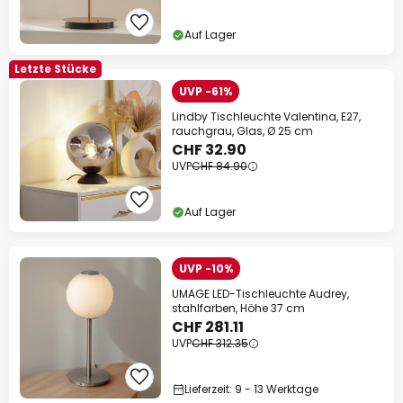
Auf Lager
Letzte Stücke
UVP -61%
Lindby Tischleuchte Valentina, E27,
rauchgrau, Glas, Ø 25 cm
CHF 32.90
UVP
CHF 84.90
Auf Lager
UVP -10%
UMAGE LED-Tischleuchte Audrey,
stahlfarben, Höhe 37 cm
CHF 281.11
UVP
CHF 312.35
Lieferzeit: 9 - 13 Werktage