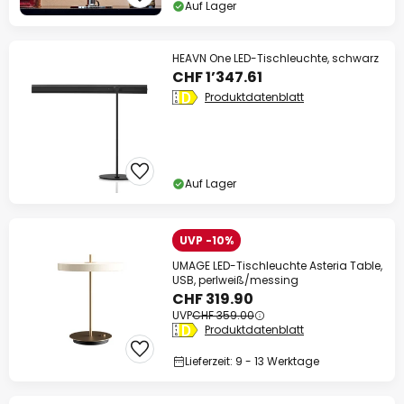
Auf Lager
HEAVN One LED-Tischleuchte, schwarz
CHF 1’347.61
Produktdatenblatt
Auf Lager
UVP -10%
UMAGE LED-Tischleuchte Asteria Table,
USB, perlweiß/messing
CHF 319.90
UVP
CHF 359.00
Produktdatenblatt
Lieferzeit: 9 - 13 Werktage