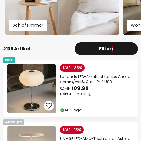
Schlafzimmer
Woh
2136 Artikel
Filter
1
Neu
UVP -35%
Lucande LED-Akkutischlampe Anoria,
chrom/weiß, Glas IP44 USB
CHF 109.90
UVP
CHF 169.90
Auf Lager
Anzeige
UVP -15%
UMAGE LED-Akku-Tischlampe Asteria