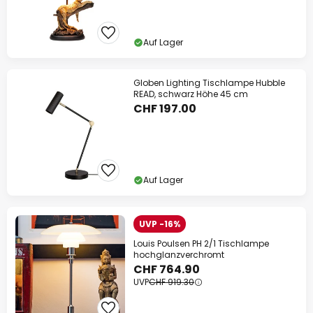
Auf Lager
Globen Lighting Tischlampe Hubble
READ, schwarz Höhe 45 cm
CHF 197.00
Auf Lager
UVP -16%
Louis Poulsen PH 2/1 Tischlampe
hochglanzverchromt
CHF 764.90
UVP
CHF 919.30