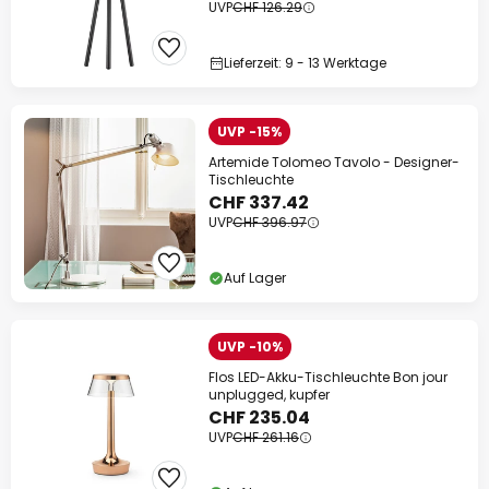
UVP
CHF 126.29
Lieferzeit: 9 - 13 Werktage
UVP -15%
Artemide Tolomeo Tavolo - Designer-
Tischleuchte
CHF 337.42
UVP
CHF 396.97
Auf Lager
UVP -10%
Flos LED-Akku-Tischleuchte Bon jour
unplugged, kupfer
CHF 235.04
UVP
CHF 261.16