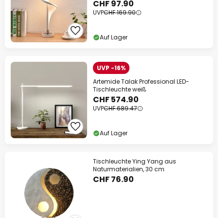
CHF 97.90
UVP
CHF 169.90
Auf Lager
UVP -16%
Artemide Talak Professional LED-
Tischleuchte weiß
CHF 574.90
UVP
CHF 689.47
Auf Lager
Tischleuchte Ying Yang aus
Naturmaterialien, 30 cm
CHF 76.90