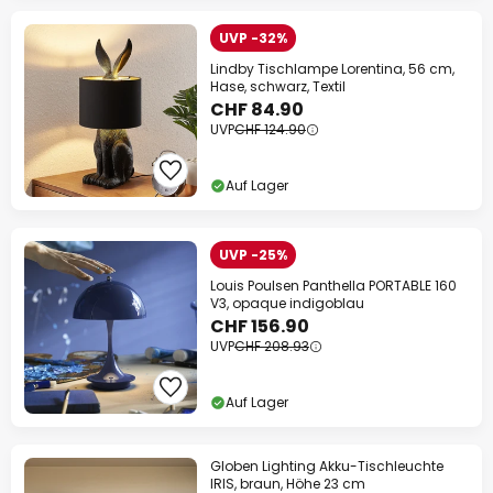
UVP -32%
Lindby Tischlampe Lorentina, 56 cm,
Hase, schwarz, Textil
CHF 84.90
UVP
CHF 124.90
Auf Lager
UVP -25%
Louis Poulsen Panthella PORTABLE 160
V3, opaque indigoblau
CHF 156.90
UVP
CHF 208.93
Auf Lager
Globen Lighting Akku-Tischleuchte
IRIS, braun, Höhe 23 cm