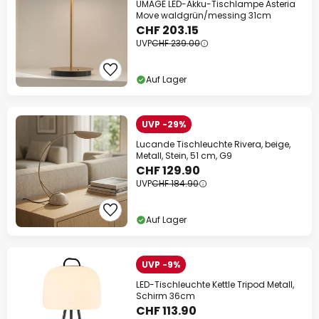
UMAGE LED-Akku-Tischlampe Asteria
Move waldgrün/messing 31cm
CHF 203.15
UVP
CHF 239.00
Auf Lager
UVP -29%
Lucande Tischleuchte Rivera, beige,
Metall, Stein, 51 cm, G9
CHF 129.90
UVP
CHF 184.90
Auf Lager
UVP -9%
LED-Tischleuchte Kettle Tripod Metall,
Schirm 36cm
CHF 113.90