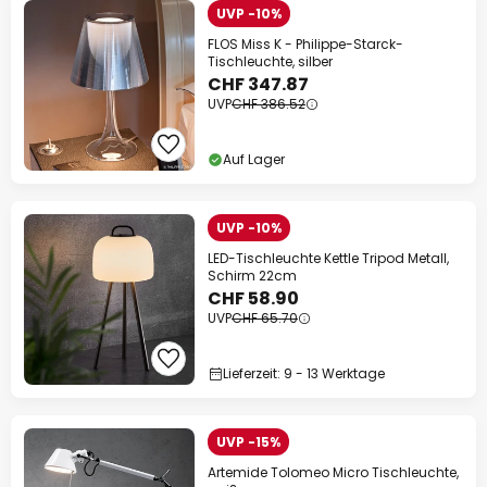
UVP -10%
FLOS Miss K - Philippe-Starck-
Tischleuchte, silber
CHF 347.87
UVP
CHF 386.52
Auf Lager
UVP -10%
LED-Tischleuchte Kettle Tripod Metall,
Schirm 22cm
CHF 58.90
UVP
CHF 65.70
Lieferzeit: 9 - 13 Werktage
UVP -15%
Artemide Tolomeo Micro Tischleuchte,