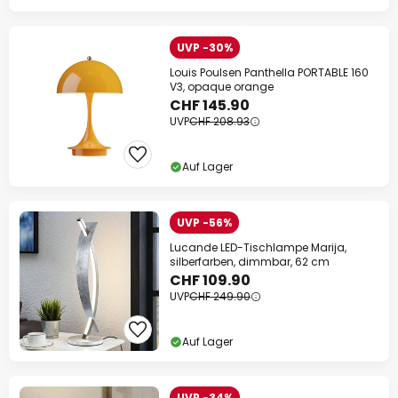
UVP -30%
Louis Poulsen Panthella PORTABLE 160
V3, opaque orange
CHF 145.90
UVP
CHF 208.93
Auf Lager
UVP -56%
Lucande LED-Tischlampe Marija,
silberfarben, dimmbar, 62 cm
CHF 109.90
UVP
CHF 249.90
Auf Lager
UVP -34%