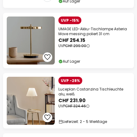
Auf Lager
UVP -15%
UMAGE LED-Akku-Tischlampe Asteria
Move messing poliert 31 cm
CHF 254.15
UVP
CHF 299.00
Auf Lager
UVP -28%
Luceplan Costanzina Tischleuchte
alu, weiß
CHF 231.90
UVP
CHF 324.46
Lieferzeit: 2 - 5 Werktage