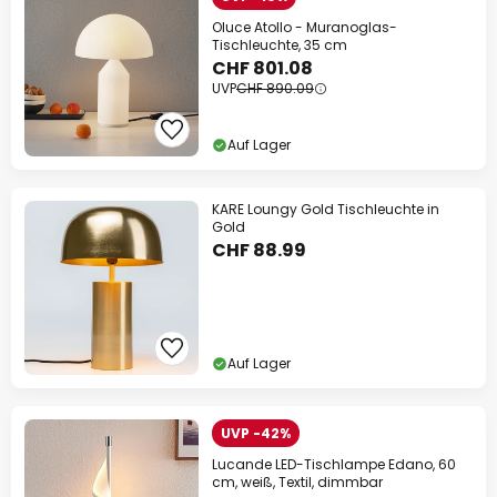
Oluce Atollo - Muranoglas-
Tischleuchte, 35 cm
CHF 801.08
UVP
CHF 890.09
Auf Lager
KARE Loungy Gold Tischleuchte in
Gold
CHF 88.99
Auf Lager
UVP -42%
Lucande LED-Tischlampe Edano, 60
cm, weiß, Textil, dimmbar