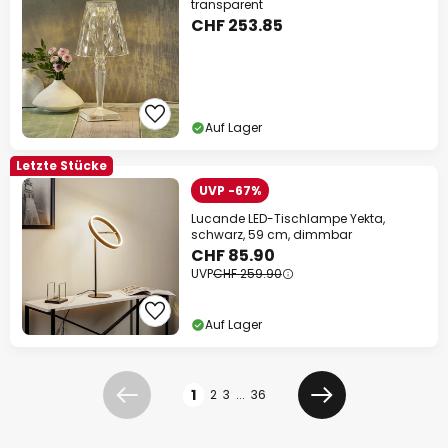
transparent
CHF 253.85
Auf Lager
Letzte Stücke
UVP -67%
Lucande LED-Tischlampe Yekta,
schwarz, 59 cm, dimmbar
CHF 85.90
UVP
CHF 259.90
Auf Lager
Seite
1
2
3
...
36
Zurück
Weiter