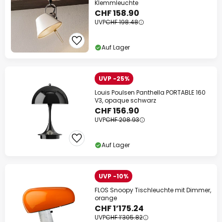
Klemmleuchte
CHF 158.90
UVP
CHF 198.48
Auf Lager
UVP -25%
Louis Poulsen Panthella PORTABLE 160
V3, opaque schwarz
CHF 156.90
UVP
CHF 208.93
Auf Lager
UVP -10%
FLOS Snoopy Tischleuchte mit Dimmer,
orange
CHF 1’175.24
UVP
CHF 1’305.82