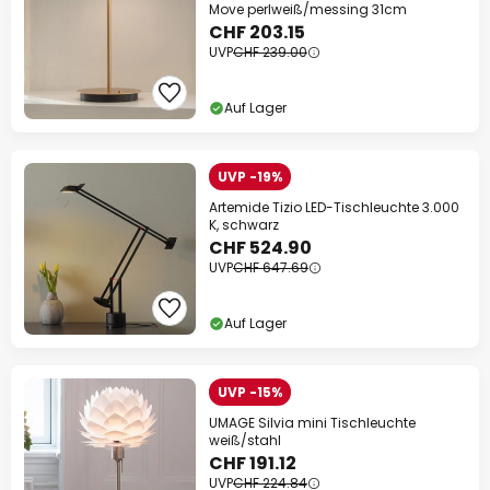
Move perlweiß/messing 31cm
CHF 203.15
UVP
CHF 239.00
Auf Lager
UVP -19%
Artemide Tizio LED-Tischleuchte 3.000
K, schwarz
CHF 524.90
UVP
CHF 647.69
Auf Lager
UVP -15%
UMAGE Silvia mini Tischleuchte
weiß/stahl
CHF 191.12
UVP
CHF 224.84