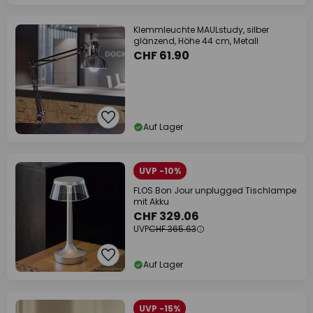
Klemmleuchte MAULstudy, silber
glänzend, Höhe 44 cm, Metall
CHF 61.90
Auf Lager
UVP -10%
FLOS Bon Jour unplugged Tischlampe
mit Akku
CHF 329.06
UVP
CHF 365.63
Auf Lager
UVP -15%