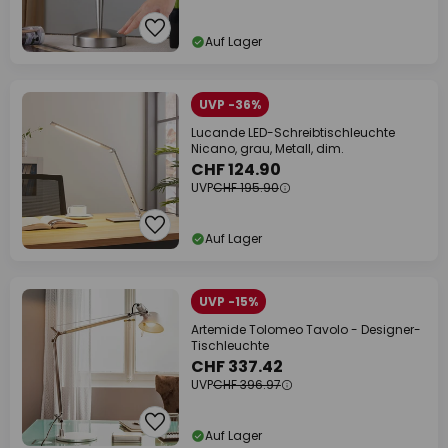
Auf Lager
UVP -36%
Lucande LED-Schreibtischleuchte
Nicano, grau, Metall, dim.
CHF 124.90
UVP
CHF 195.90
Auf Lager
UVP -15%
Artemide Tolomeo Tavolo - Designer-
Tischleuchte
CHF 337.42
UVP
CHF 396.97
Auf Lager