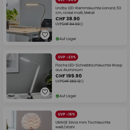
Lindby LED-Klemmleuchte Lionard, 53
cm, nickel matt, Metall
CHF 38.90
UVP
CHF 84.90
Auf Lager
UVP -23%
Flache LED-Schreibtischleuchte Wasp
aus Aluminium
CHF 199.90
UVP
CHF 260.12
Auf Lager
UVP -15%
UMAGE Silvia mini Tischleuchte
weiß/stahl