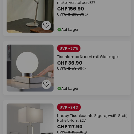
nickel, verstellbar, E27
CHF 156.90
UVP
CHF 209.90
Auf Lager
UVP -37%
Tischlampe Naomi mit Glaskugel
CHF 36.90
UVP
CHF 58.90
Auf Lager
UVP -24%
Lindby Tischleuchte Sigurd, weiß, Stoff,
Höhe 54cm, E27
CHF 117.90
UVP
CHF 156.90