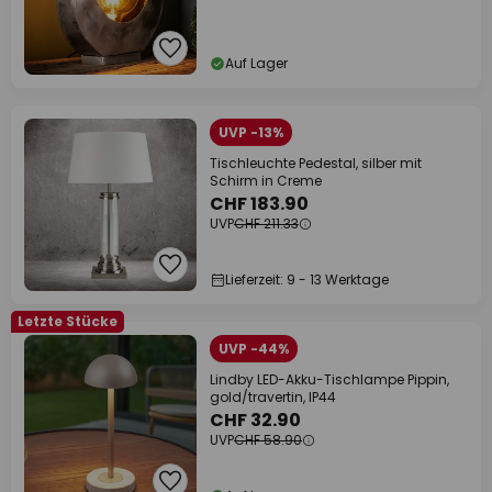
Auf Lager
UVP -13%
Tischleuchte Pedestal, silber mit
Schirm in Creme
CHF 183.90
UVP
CHF 211.33
Lieferzeit: 9 - 13 Werktage
Letzte Stücke
UVP -44%
Lindby LED-Akku-Tischlampe Pippin,
gold/travertin, IP44
CHF 32.90
UVP
CHF 58.90