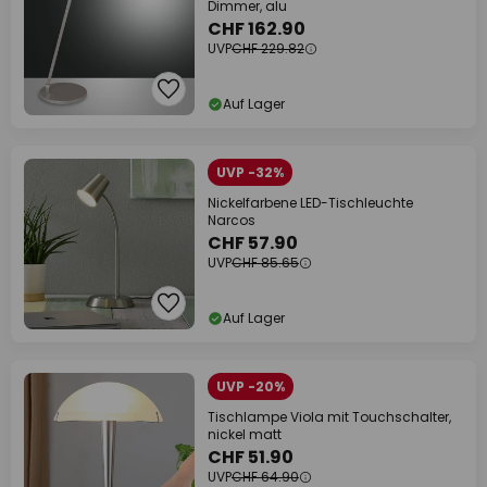
Dimmer, alu
CHF 162.90
UVP
CHF 229.82
Auf Lager
UVP -32%
Nickelfarbene LED-Tischleuchte
Narcos
CHF 57.90
UVP
CHF 85.65
Auf Lager
UVP -20%
Tischlampe Viola mit Touchschalter,
nickel matt
CHF 51.90
UVP
CHF 64.90