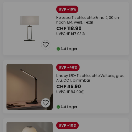
UVP -19%
Helestra Tischleuchte Enna 2, 30 cm
hoch, E14, weiß, Textil
CHF 118.90
UVP
CHF 147.93
Auf Lager
UVP -46%
Lindby LED-Tischleuchte Valtaris, grau,
Alu, CCT, dimmbar
CHF 45.90
UVP
CHF 84.90
Auf Lager
UVP -10%