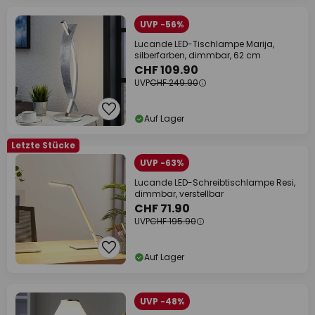
UVP -56%
Lucande LED-Tischlampe Marija,
silberfarben, dimmbar, 62 cm
CHF 109.90
UVP
CHF 249.90
Auf Lager
Letzte Stücke
UVP -63%
Lucande LED-Schreibtischlampe Resi,
dimmbar, verstellbar
CHF 71.90
UVP
CHF 195.90
Auf Lager
UVP -48%