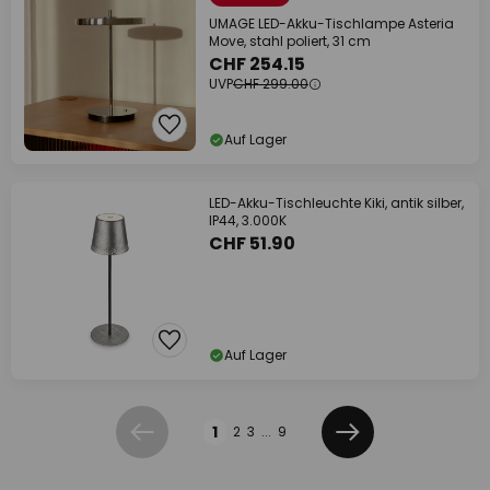
UMAGE LED-Akku-Tischlampe Asteria
Move, stahl poliert, 31 cm
CHF 254.15
UVP
CHF 299.00
Auf Lager
LED-Akku-Tischleuchte Kiki, antik silber,
IP44, 3.000K
CHF 51.90
Auf Lager
Seite
1
2
3
...
9
Zurück
Weiter