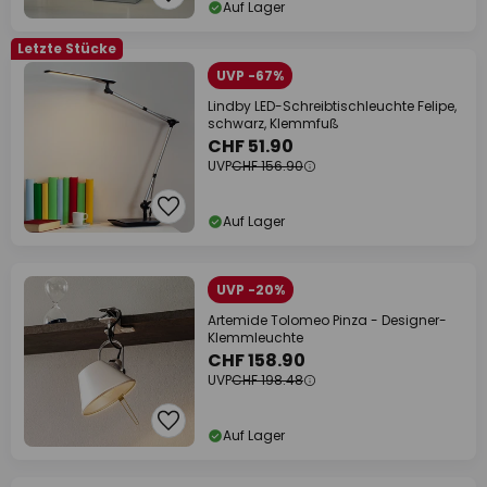
Auf Lager
Letzte Stücke
UVP -67%
Lindby LED-Schreibtischleuchte Felipe,
schwarz, Klemmfuß
CHF 51.90
UVP
CHF 156.90
Auf Lager
UVP -20%
Artemide Tolomeo Pinza - Designer-
Klemmleuchte
CHF 158.90
UVP
CHF 198.48
Auf Lager