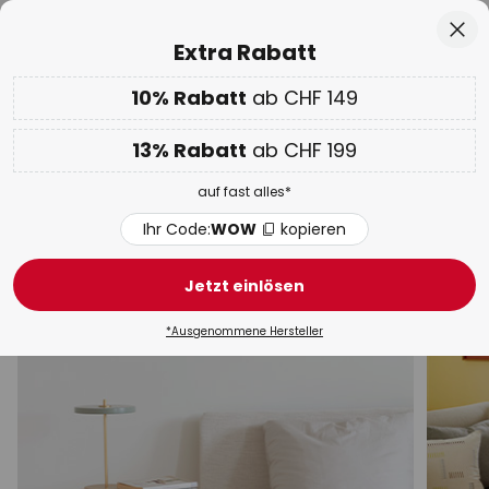
50 Tage kostenlose Retoure
Zum
Sch
Extra Rabatt
Inhalt
springen
10% Rabatt
ab CHF 149
Nur
02D 01H 02M 34S
10% ab CHF 149 & 13% ab CHF 199 extra
auf fast alles
he
13% Rabatt
ab CHF 199
Code:
WOW
kopieren
auf fast alles*
WOW Week:
Bis zu -70%
Ihr Code:
WOW
kopieren
Silberne Tischleuchten
Jetzt einlösen
Schreibtischleuchten
Salzlampen
Klemmleuchten
*Ausgenommene Hersteller