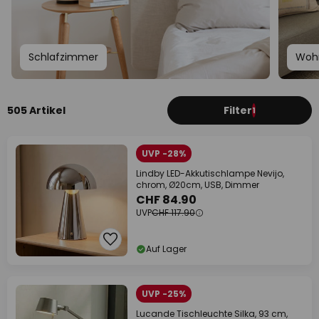
Schlafzimmer
Woh
505 Artikel
Filter
1
UVP -28%
Lindby LED-Akkutischlampe Nevijo,
chrom, Ø20cm, USB, Dimmer
CHF 84.90
UVP
CHF 117.90
Auf Lager
UVP -25%
Lucande Tischleuchte Silka, 93 cm,