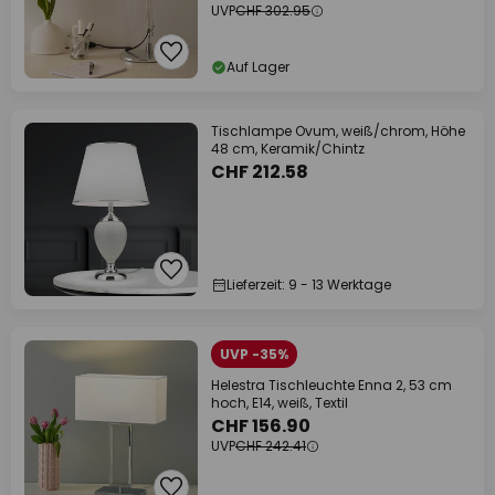
UVP
CHF 302.95
Auf Lager
Tischlampe Ovum, weiß/chrom, Höhe
48 cm, Keramik/Chintz
CHF 212.58
Lieferzeit: 9 - 13 Werktage
UVP -35%
Helestra Tischleuchte Enna 2, 53 cm
hoch, E14, weiß, Textil
CHF 156.90
UVP
CHF 242.41