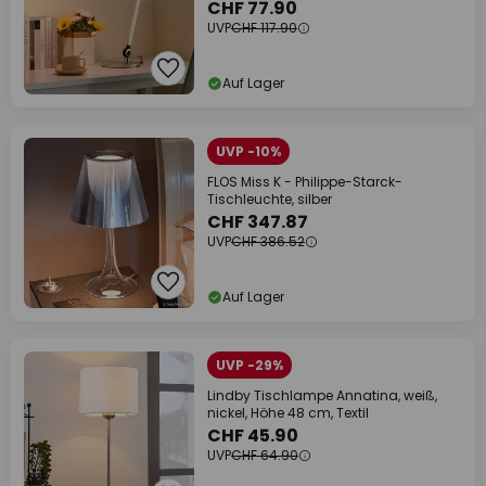
CHF 77.90
UVP
CHF 117.90
Auf Lager
UVP -10%
FLOS Miss K - Philippe-Starck-
Tischleuchte, silber
CHF 347.87
UVP
CHF 386.52
Auf Lager
UVP -29%
Lindby Tischlampe Annatina, weiß,
nickel, Höhe 48 cm, Textil
CHF 45.90
UVP
CHF 64.90