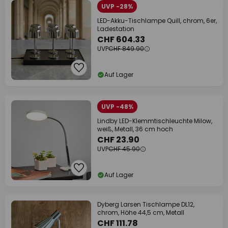
UVP -28%
LED-Akku-Tischlampe Quill, chrom, 6er,
Ladestation
CHF 604.33
UVP
CHF 849.90
Auf Lager
UVP -48%
Lindby LED-Klemmtischleuchte Milow,
weiß, Metall, 36 cm hoch
CHF 23.90
UVP
CHF 45.90
Auf Lager
Dyberg Larsen Tischlampe DL12,
chrom, Höhe 44,5 cm, Metall
CHF 111.78