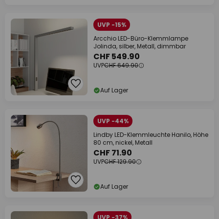
UVP -15%
Arcchio LED-Büro-Klemmlampe
Jolinda, silber, Metall, dimmbar
CHF 549.90
UVP
CHF 649.90
Auf Lager
UVP -44%
Lindby LED-Klemmleuchte Hanilo, Höhe
80 cm, nickel, Metall
CHF 71.90
UVP
CHF 129.90
Auf Lager
UVP -37%