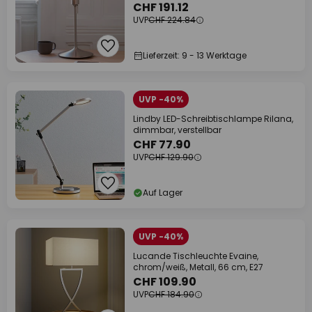
CHF 191.12
UVP
CHF 224.84
Lieferzeit: 9 - 13 Werktage
UVP -40%
Lindby LED-Schreibtischlampe Rilana,
dimmbar, verstellbar
CHF 77.90
UVP
CHF 129.90
Auf Lager
UVP -40%
Lucande Tischleuchte Evaine,
chrom/weiß, Metall, 66 cm, E27
CHF 109.90
UVP
CHF 184.90