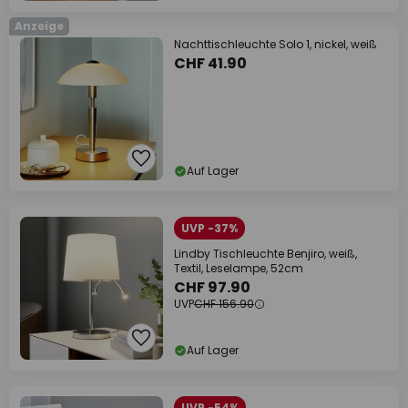
Anzeige
Nachttischleuchte Solo 1, nickel, weiß
CHF 41.90
Auf Lager
UVP -37%
Lindby Tischleuchte Benjiro, weiß,
Textil, Leselampe, 52cm
CHF 97.90
UVP
CHF 156.90
Auf Lager
UVP -54%