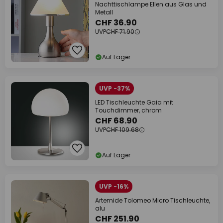
Nachttischlampe Ellen aus Glas und
Metall
CHF 36.90
UVP
CHF 71.90
Auf Lager
UVP -37%
LED Tischleuchte Gaia mit
Touchdimmer, chrom
CHF 68.90
UVP
CHF 109.68
Auf Lager
UVP -16%
Artemide Tolomeo Micro Tischleuchte,
alu
CHF 251.90