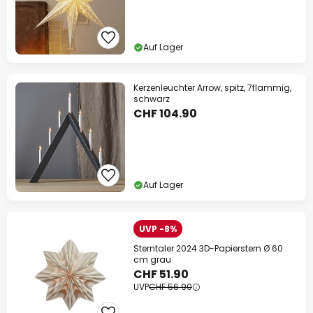
Auf Lager
Kerzenleuchter Arrow, spitz, 7flammig,
schwarz
CHF 104.90
Auf Lager
UVP -8%
Sterntaler 2024 3D-Papierstern Ø 60
cm grau
CHF 51.90
UVP
CHF 56.90