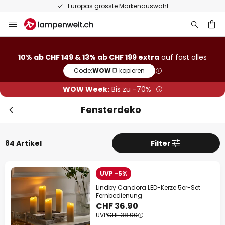
50 Tage kostenlose Retoure
Zum
Inhalt
Sch
Extra Rabatt
springen
10% ab CHF 149 & 13% ab CHF 199 extra
auf fast alles
10% Rabatt
ab CHF 149
he
Code:
WOW
kopieren
13% Rabatt
ab CHF 199
WOW Week:
Bis zu -70%
auf fast alles*
Fensterdeko
Ihr Code:
WOW
kopieren
84 Artikel
Filter
Jetzt einlösen
*Ausgenommene Hersteller
UVP -5%
Lindby Candora LED-Kerze 5er-Set
Fernbedienung
CHF 36.90
UVP
CHF 38.90