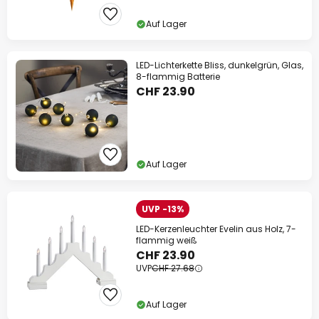
Auf Lager
LED-Lichterkette Bliss, dunkelgrün, Glas,
8-flammig Batterie
CHF 23.90
Auf Lager
UVP -13%
LED-Kerzenleuchter Evelin aus Holz, 7-
flammig weiß
CHF 23.90
UVP
CHF 27.68
Auf Lager