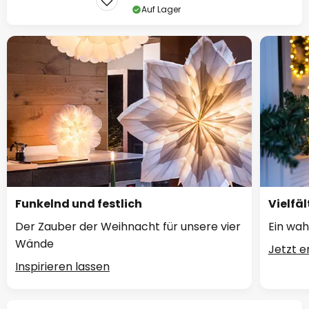
Auf Lager
Funkelnd und festlich
Vielfäl
Der Zauber der Weihnacht für unsere vier
Ein wah
Wände
Jetzt 
Inspirieren lassen