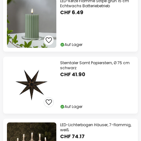
LED-Kerze Flamme Stripe grün 15 cm
Echtwachs Batteriebetrieb
CHF 6.49
Auf Lager
Sterntaler Samt Papierstern, Ø 75 cm
schwarz
CHF 41.90
Auf Lager
LED-Lichterbogen Häuser, 7-flammig,
weiß
CHF 74.17