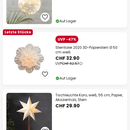
Auf Lager
Letzte Stücke
UVP -47%
Sterntaler 2020 3D-Papierstern Ø 50
cm weiß
CHF 32.90
UVP
CHF 62.57
Auf Lager
Tischleuchte Karo, weiß, 55 cm, Papier,
Akazienholz, Stern
CHF 29.90