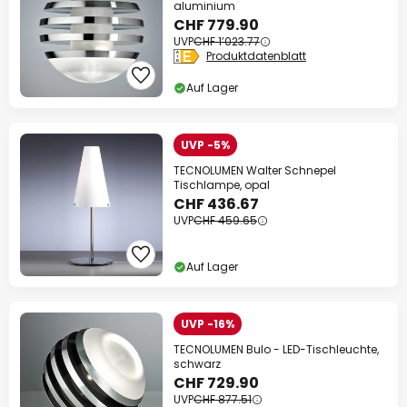
aluminium
CHF 779.90
UVP
CHF 1’023.77
Produktdatenblatt
Auf Lager
UVP -5%
TECNOLUMEN Walter Schnepel
Tischlampe, opal
CHF 436.67
UVP
CHF 459.65
Auf Lager
UVP -16%
TECNOLUMEN Bulo - LED-Tischleuchte,
schwarz
CHF 729.90
UVP
CHF 877.51