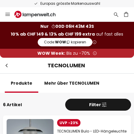
50 Tage kostenlose Retoure
Zum
Inhalt
springen
Nur
00D 06H 43M 42S
10% ab CHF 149 & 13% ab CHF 199 extra
auf fast alles
he
Code:
WOW
kopieren
WOW Week:
Bis zu -70%
TECNOLUMEN
Produkte
Mehr über TECNOLUMEN
6 Artikel
Filter
UVP -23%
TECNOLUMEN Bulo - LED-Hängeleuchte