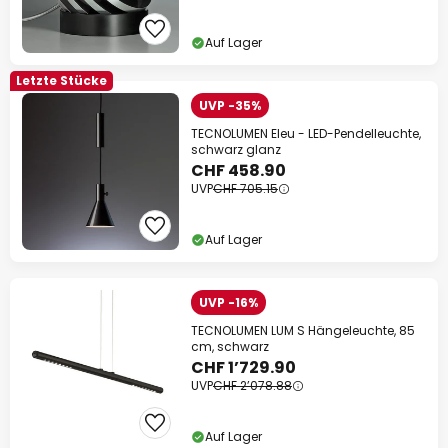
Auf Lager
Letzte Stücke
UVP -35%
TECNOLUMEN Eleu - LED-Pendelleuchte,
schwarz glanz
CHF 458.90
UVP
CHF 705.15
Auf Lager
UVP -16%
TECNOLUMEN LUM S Hängeleuchte, 85
cm, schwarz
CHF 1’729.90
UVP
CHF 2’078.88
Auf Lager