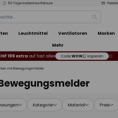
50 Tage kostenlose Retoure
Flexib
Suche
ten
Leuchtmittel
Ventilatoren
Marken
Mehr
CHF 199 extra
auf fast alles
Code:
WOW
kopieren
chten mit Bewegungsmelder
t Bewegungsmelder
ssungen
Kategorie
Material
Preis