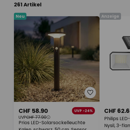
261 Artikel
Neu
Anzeige
CHF 58.90
CHF 62.6
UVP -24%
UVP
CHF 77.90
Philips LE
Prios LED-Solarsockelleuchte
Nysil, 3-fl
Kalen, schwarz, 50 cm, Sensor