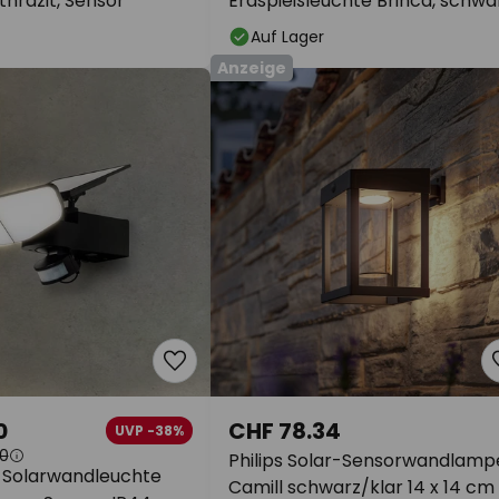
hrazit, Sensor
Erdspießleuchte Brinca, schwar
PC, Sensor
Auf Lager
Anzeige
0
CHF 78.34
UVP -38%
0
Philips Solar-Sensorwandlamp
-Solarwandleuchte
Camill schwarz/klar 14 x 14 cm