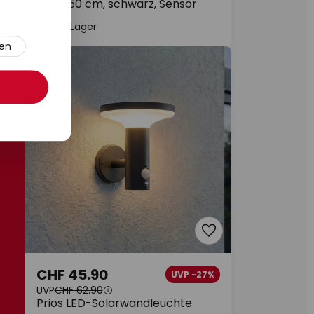
Nilea, 50 cm, schwarz, Sensor
Auf Lager
ren
Neu
CHF 45.90
UVP -27%
UVP
CHF 62.90
Prios LED-Solarwandleuchte