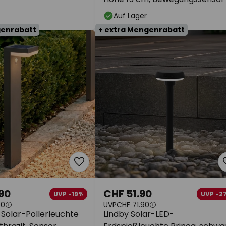
Auf Lager
genrabatt
+ extra Mengenrabatt
90
CHF 51.90
UVP -19%
UVP -2
90
UVP
CHF 71.90
-Solar-Pollerleuchte
Lindby Solar-LED-