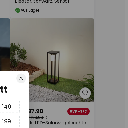
Eleazar, schwarz, Sensor
Auf Lager
Schliessen
tt
 149
CHF 97.90
3%
UVP -37%
UVP
CHF 156.90
 199
Lucande LED-Solarwegeleuchte