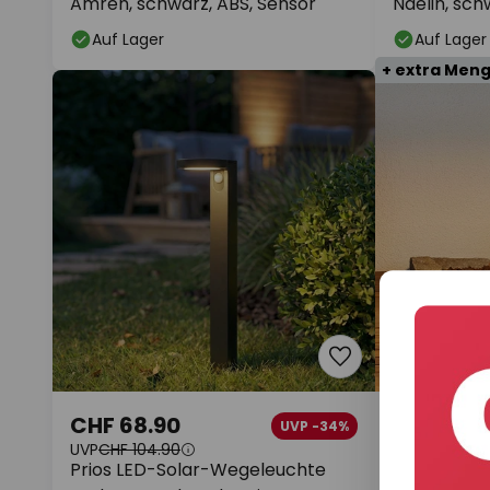
Amren, schwarz, ABS, Sensor
Naelin, sch
Auf Lager
Auf Lager
+ extra Men
CHF 68.90
CHF 97.9
UVP -34%
UVP
CHF 104.90
UVP
CHF 195.
Prios LED-Solar-Wegeleuchte
Lindby LED