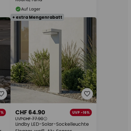
Auf Lager
+ extra Mengenrabatt
CHF 64.90
7%
UVP -16%
UVP
CHF 77.90
Lindby LED-Solar-Sockelleuchte