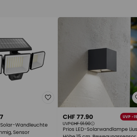
7
CHF 77.90
UVP -1
UVP
CHF 91.90
D-Solar-Wandleuchte
Prios LED-Solarwandlampe Lius
ammig, Sensor
Höhe 15 cm, Bewegungssensor