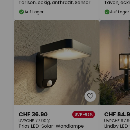
Tarlson, eckig, anthrazit, Sensor
Tavon, ecki
Auf Lager
Auf Lager
CHF 36.90
CHF 84.
UVP -52%
UVP
CHF 77.90
UVP
CHF 97.9
Prios LED-Solar-Wandlampe
Lindby LED