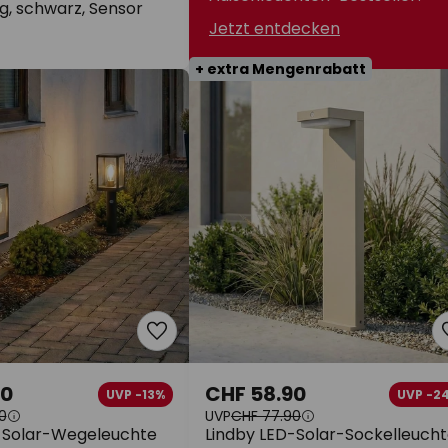
g, schwarz, Sensor
Jetzt entdecken
+ extra Mengenrabatt
90
CHF 58.90
UVP -13%
UVP -2
0
UVP
CHF 77.90
-Solar-Wegeleuchte
Lindby LED-Solar-Sockelleuch