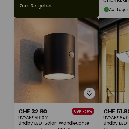
Chioma, ant
Zum Ratgeber
Auf Lager
CHF 32.90
CHF 51.9
UVP -36%
UVP
CHF 51.90
UVP
CHF 84.9
Lindby LED-Solar-Wandleuchte
Lindby LED