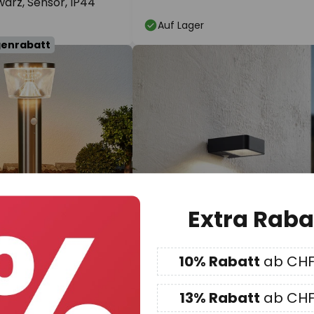
warz, Sensor, IP44
Auf Lager
genrabatt
Extra Raba
10% Rabatt
ab CHF
0
CHF 58.90
UVP -50%
UVP -4
90
UVP
CHF 104.90
13% Rabatt
ab CHF
-Solar-Sockelleuchte
Lucande LED-Solarwandlampe