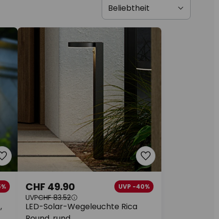
CHF 49.90
5%
UVP -40%
UVP
CHF 83.52
,
LED-Solar-Wegeleuchte Rica
Round, rund