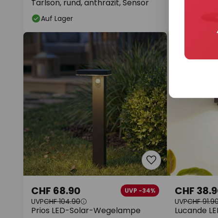
Tarlson, rund, anthrazit, Sensor
Antje, Bew
Auf Lager
Auf Lager
CHF 68.90
CHF 38.9
UVP -34%
UVP
CHF 104.90
UVP
CHF 91.9
Prios LED-Solar-Wegelampe
Lucande L