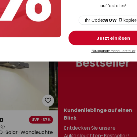
egungsmelder, IP44
Dava, 5 cm hoch, Alu, Sensor
auf fast alles*
Auf Lager
Ihr Code:
WOW
kopie
Jetzt einlösen
*Ausgenommene Hersteller
Kundenlieblinge auf einen
Blick
0
UVP -57%
0
Entdecken Sie unsere
ED-Solar-Wandleuchte
Außenleuchten-Bestseller!