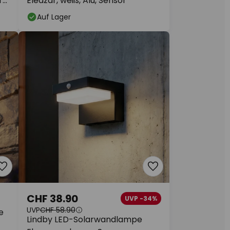
z,
Eleazar, weiß, Alu, Sensor
Auf Lager
CHF 38.90
UVP -34%
UVP
CHF 58.90
e
Lindby LED-Solarwandlampe