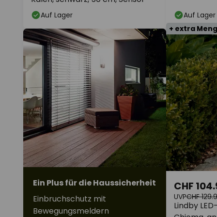
Auf Lager
Auf Lager
+ extra Men
Ein Plus für die Haussicherheit
CHF 104.
UVP
CHF 129.
Einbruchschutz mit
Lindby LED
Bewegungsmeldern