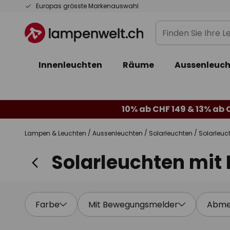
Zum
Europas grösste Markenauswahl
Inhalt
Finden
springen
Sie
Ihre
Innenleuchten
Räume
Aussenleuch
Leuchte...
10% ab CHF 149 & 13% ab 
Lampen & Leuchten
Aussenleuchten
Solarleuchten
Solarleu
Solarleuchten mi
Farbe
Mit Bewegungsmelder
Abme