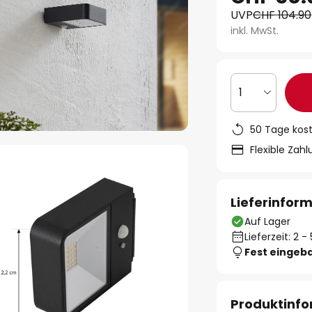
UVP
CHF 104.90
inkl. MwSt.
1
50 Tage kos
Flexible Zah
Lieferinfor
Auf Lager
Lieferzeit: 2 
Fest eingeb
Produktinf