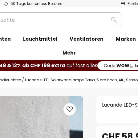
50 Tage kostenlose Retoure
Flexi
Suche
hten
Leuchtmittel
Ventilatoren
Marken
Mehr
49 & 13% ab CHF 199 extra
auf fast alles
Code:
WOW
k
ndleuchten
Lucande LED-Solarwandlampe Dava, 5 cm hoch, Alu, Senso
Lucande LED-S
CHF 58.