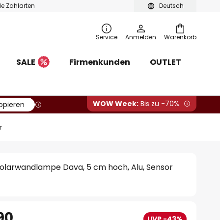
ble Zahlarten
Deutsch
Service
Anmelden
Warenkorb
SALE
Firmenkunden
OUTLET
WOW Week:
Bis zu -70%
opieren
r
olarwandlampe Dava, 5 cm hoch, Alu, Sensor
90
UVP -43%