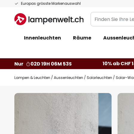
Zum
Europas grösste Markenauswahl
Inhalt
Finden
springen
Sie
Ihre
Innenleuchten
Räume
Aussenleuc
Leuchte...
10% ab CHF 1
Nur
02D 19H 06M 52S
Lampen & Leuchten
Aussenleuchten
Solarleuchten
Solar-Wa
Zum
Ende
der
Bildgalerie
springen