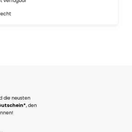
ort verfügbar
recht
d die neusten
Gutschein*
, den
önnen!