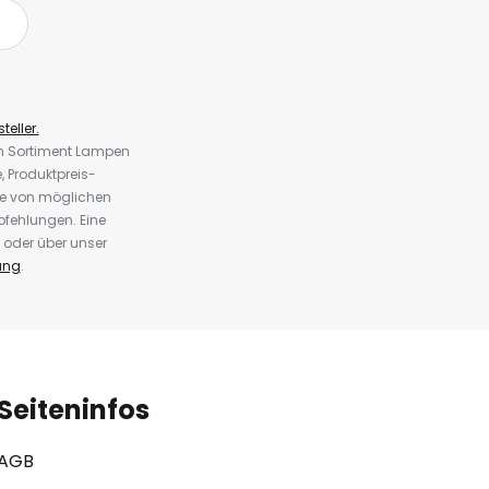
teller.
em Sortiment Lampen
 Produktpreis-
te von möglichen
fehlungen. Eine
 oder über unser
ung
.
Seiteninfos
AGB