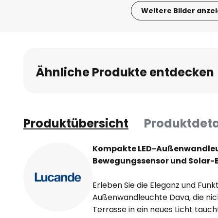
Weitere Bilder anze
Zum
Anfang
der
Bildgalerie
Ähnliche Produkte entdecken
springen
Produktübersicht
Produktdeta
Kompakte LED-Außenwandleu
Bewegungssensor und Solar-B
Erleben Sie die Eleganz und Funkt
Außenwandleuchte Dava, die nich
Terrasse in ein neues Licht tauc