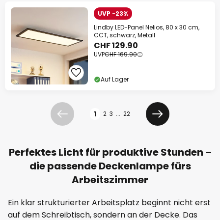
UVP -23%
Lindby LED-Panel Nelios, 80 x 30 cm,
CCT, schwarz, Metall
CHF 129.90
UVP
CHF 169.90
Auf Lager
Seite
1
2
3
...
22
Zurück
Weiter
Perfektes Licht für produktive Stunden –
die passende Deckenlampe fürs
Arbeitszimmer
Ein klar strukturierter Arbeitsplatz beginnt nicht erst
auf dem Schreibtisch, sondern an der Decke. Das