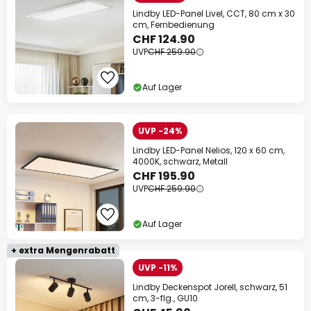
Lindby LED-Panel Livel, CCT, 80 cm x 30
cm, Fernbedienung
CHF 124.90
UVP
CHF 259.90
Auf Lager
UVP -24%
Lindby LED-Panel Nelios, 120 x 60 cm,
4000K, schwarz, Metall
CHF 195.90
UVP
CHF 259.90
Auf Lager
+ extra Mengenrabatt
UVP -11%
Lindby Deckenspot Jorell, schwarz, 51
cm, 3-flg., GU10