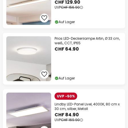
CHF 129.90
UVP
CHF 156.90
Auf Lager
Prios LED-Deckenlampe Artin, Ø 33 cm,
weiß, CCT, IP65
CHF 64.90
Auf Lager
UVP -50%
Lindby LED-Panel Livel, 4000K, 80 cm x
30 cm, silber, Metall
CHF 84.90
UVP
CHF 169.90