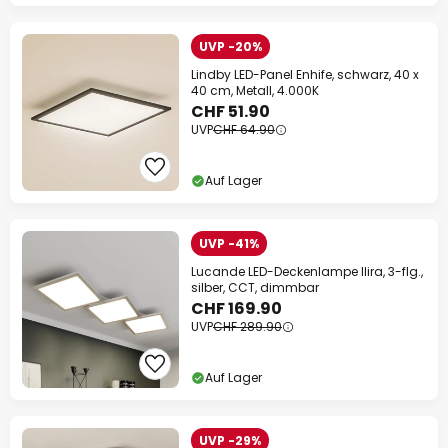
UVP -20%
Lindby LED-Panel Enhife, schwarz, 40 x
40 cm, Metall, 4.000K
CHF 51.90
UVP
CHF 64.90
Auf Lager
UVP -41%
Lucande LED-Deckenlampe Ilira, 3-flg.,
silber, CCT, dimmbar
CHF 169.90
UVP
CHF 289.90
Auf Lager
UVP -29%