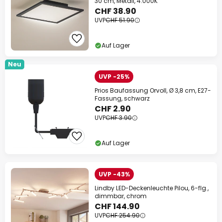
30 cm, Metall, 4.000K
CHF 38.90
UVP
CHF 51.90
Auf Lager
Neu
UVP -25%
Prios Baufassung Orvoll, Ø 3,8 cm, E27-
Fassung, schwarz
CHF 2.90
UVP
CHF 3.90
Auf Lager
UVP -43%
Lindby LED-Deckenleuchte Pilou, 6-flg.,
dimmbar, chrom
CHF 144.90
UVP
CHF 254.90