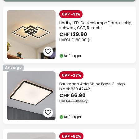
UVP -31%
Lindby LED-Deckenlampe Fjardo, eckig,
schwarz, CCT, Remote
CHF 129.90
UVP
CHF 188.90
Auf Lager
Anzeige
UVP -27%
Paulmann Atria Shine Panel 3-step
black 830 42x42
CHF 66.90
UVP
CHF 92.29
Auf Lager
UVP -52%