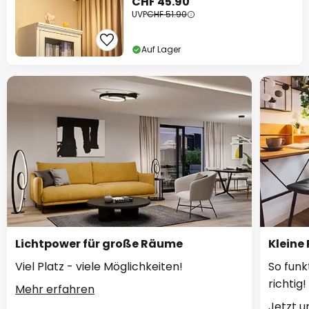
CHF 45.90
UVP
CHF 51.90
Auf Lager
Lichtpower für große Räume
Kleine
Viel Platz - viele Möglichkeiten!
So funk
richtig!
Mehr erfahren
Jetzt 