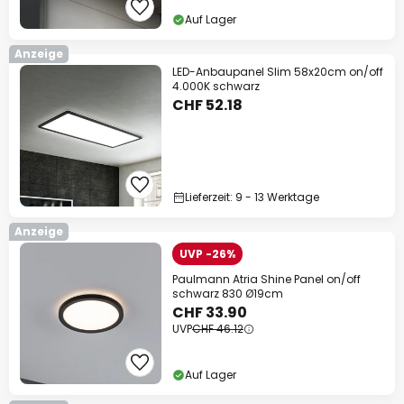
Auf Lager
Anzeige
LED-Anbaupanel Slim 58x20cm on/off
4.000K schwarz
CHF 52.18
Lieferzeit: 9 - 13 Werktage
Anzeige
UVP -26%
Paulmann Atria Shine Panel on/off
schwarz 830 Ø19cm
CHF 33.90
UVP
CHF 46.12
Auf Lager