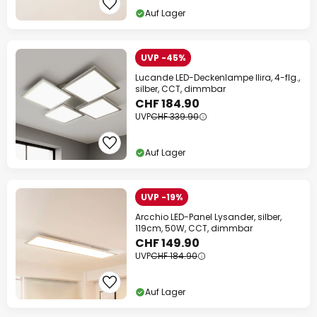
Auf Lager
UVP -45%
Lucande LED-Deckenlampe Ilira, 4-flg.,
silber, CCT, dimmbar
CHF 184.90
UVP
CHF 339.90
Auf Lager
UVP -19%
Arcchio LED-Panel Lysander, silber,
119cm, 50W, CCT, dimmbar
CHF 149.90
UVP
CHF 184.90
Auf Lager