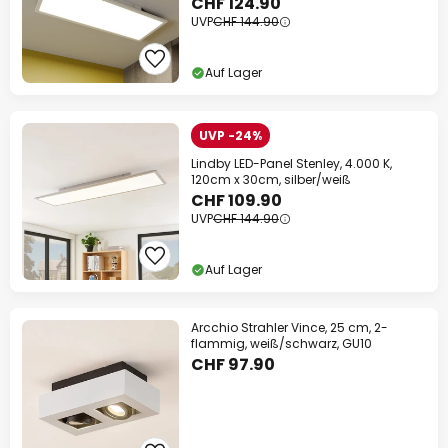
CHF 124.90
UVP
CHF 144.90
Auf Lager
UVP -24%
Lindby LED-Panel Stenley, 4.000 K,
120cm x 30cm, silber/weiß
CHF 109.90
UVP
CHF 144.90
Auf Lager
Arcchio Strahler Vince, 25 cm, 2-
flammig, weiß/schwarz, GU10
CHF 97.90