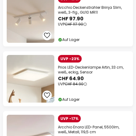
Arcchio Deckenstrahler Brinja Slim,
weiß, 3-flg., GU10 MR11
CHF 97.90
UVP
CHF 117.90
Auf Lager
UVP -23%
Prios LED-Deckenlampe Artin, 33 cm,
weiß, eckig, Sensor
CHF 64.90
UVP
CHF 84.90
Auf Lager
UVP -17%
Arcchio Enora LED-Panel, 5500lm,
weiß, Metall, 119,5 cm