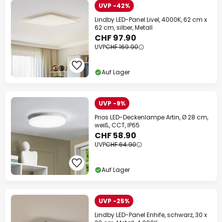
UVP -42%
Lindby LED-Panel Livel, 4000K, 62 cm x
62 cm, silber, Metall
CHF 97.90
UVP
CHF 169.90
Auf Lager
UVP -9%
Prios LED-Deckenlampe Artin, Ø 28 cm,
weiß, CCT, IP65
CHF 58.90
UVP
CHF 64.90
Auf Lager
UVP -25%
Lindby LED-Panel Enhife, schwarz, 30 x