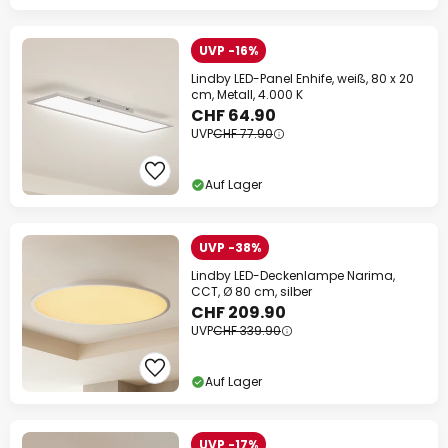
UVP -16%
Lindby LED-Panel Enhife, weiß, 80 x 20
cm, Metall, 4.000 K
CHF 64.90
UVP
CHF 77.90
Auf Lager
UVP -38%
Lindby LED-Deckenlampe Narima,
CCT, Ø 80 cm, silber
CHF 209.90
UVP
CHF 339.90
Auf Lager
UVP -17%