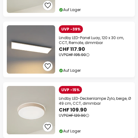
auf fast alles*
Auf Lager
Ihr Code:
WOW
kopieren
UVP -39%
Jetzt einlösen
Lindby LED-Panel Luay, 120 x 30 cm,
CCT, Remote, dimmbar
*Ausgenommene Hersteller
CHF 117.90
UVP
CHF 195.90
Auf Lager
UVP -15%
Lindby LED-Deckenlampe Zylo, beige, Ø
49 cm, CCT, dimmbar
CHF 109.90
UVP
CHF 129.90
Auf Lager