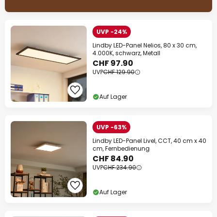
UVP -24%
Lindby LED-Panel Nelios, 80 x 30 cm,
4.000K, schwarz, Metall
CHF 97.90
UVP
CHF 129.90
Auf Lager
UVP -63%
Lindby LED-Panel Livel, CCT, 40 cm x 40
cm, Fernbedienung
CHF 84.90
UVP
CHF 234.90
Auf Lager