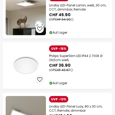
Lindby LED-Panel Lamin, weiß, 30 cm,
CCT, dimmbar, Remote
CHF 45.90
UVP
CHF 64.90
Auf Lager
UVP -15%
Philips SuperSlim LED IP44 2.700K Ø
29,5cm weiß
CHF 36.90
UVP
CHF 43.87
Auf Lager
UVP -13%
Lindby LED-Panel Luay, 80 x 30 cm,
CCT, Remote, dimmbar