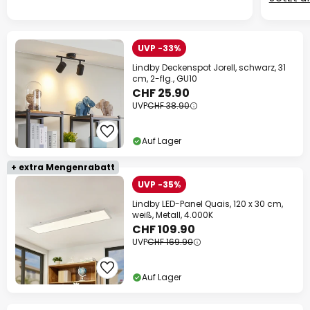
UVP -33%
Lindby Deckenspot Jorell, schwarz, 31
cm, 2-flg., GU10
CHF 25.90
UVP
CHF 38.90
Auf Lager
+ extra Mengenrabatt
UVP -35%
Lindby LED-Panel Quais, 120 x 30 cm,
weiß, Metall, 4.000K
CHF 109.90
UVP
CHF 169.90
Auf Lager