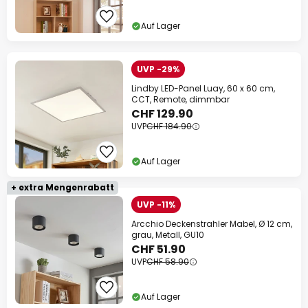
Auf Lager
UVP -29%
Lindby LED-Panel Luay, 60 x 60 cm,
CCT, Remote, dimmbar
CHF 129.90
UVP
CHF 184.90
Auf Lager
+ extra Mengenrabatt
UVP -11%
Arcchio Deckenstrahler Mabel, Ø 12 cm,
grau, Metall, GU10
CHF 51.90
UVP
CHF 58.90
Auf Lager