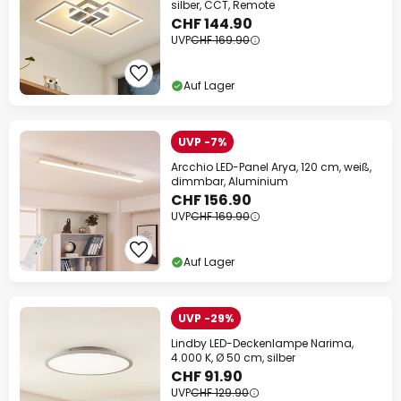
silber, CCT, Remote
CHF 144.90
UVP
CHF 169.90
Auf Lager
UVP -7%
Arcchio LED-Panel Arya, 120 cm, weiß,
dimmbar, Aluminium
CHF 156.90
UVP
CHF 169.90
Auf Lager
UVP -29%
Lindby LED-Deckenlampe Narima,
4.000 K, Ø 50 cm, silber
CHF 91.90
UVP
CHF 129.90