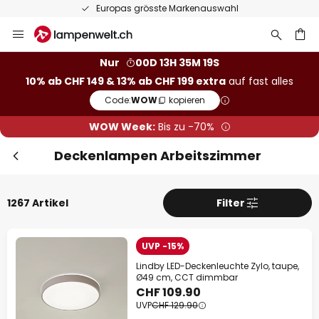
50 Tage kostenlose Retoure
Zum
Inhalt
springen
Nur
00D 13H 35M 17S
10% ab CHF 149 & 13% ab CHF 199 extra
auf fast alles
he
Code:
WOW
kopieren
WOW Week:
Bis zu -70%
Deckenlampen Arbeitszimmer
1267 Artikel
Filter
Sch
Extra Rabatt
UVP -15%
Lindby LED-Deckenleuchte Zylo, taupe,
10% Rabatt
ab CHF 149
Ø49 cm, CCT dimmbar
CHF 109.90
13% Rabatt
ab CHF 199
UVP
CHF 129.90