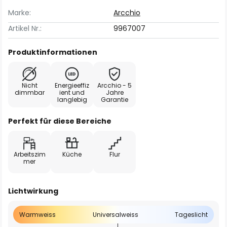
Marke:
Arcchio
Artikel Nr.:
9967007
Produktinformationen
Nicht
Energieeffiz
Arcchio - 5
dimmbar
ient und
Jahre
langlebig
Garantie
Perfekt für diese Bereiche
Arbeitszim
Küche
Flur
mer
Lichtwirkung
Warmweiss
Universalweiss
Tageslicht