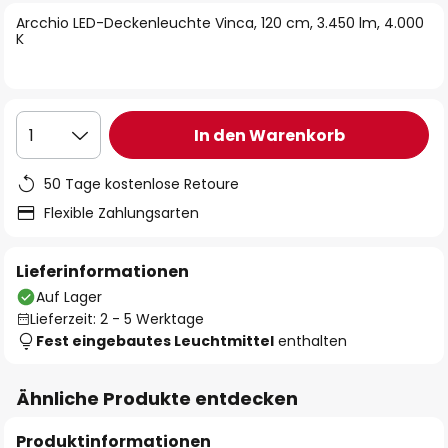
springen
Arcchio LED-Deckenleuchte Vinca, 120 cm, 3.450 lm, 4.000
K
In den Warenkorb
1
50 Tage kostenlose Retoure
Flexible Zahlungsarten
Lieferinformationen
Auf Lager
Lieferzeit: 2 - 5 Werktage
Fest eingebautes Leuchtmittel
enthalten
Ähnliche Produkte entdecken
Produktinformationen