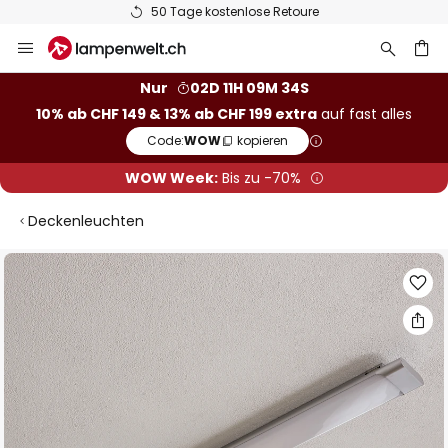
50 Tage kostenlose Retoure
Zum
Inhalt
springen
Nur
02D 11H 09M 34S
10% ab CHF 149 & 13% ab CHF 199 extra
auf fast alles
he
Code:
WOW
kopieren
WOW Week:
Bis zu -70%
Deckenleuchten
Zum
Ende
der
Bildgalerie
springen