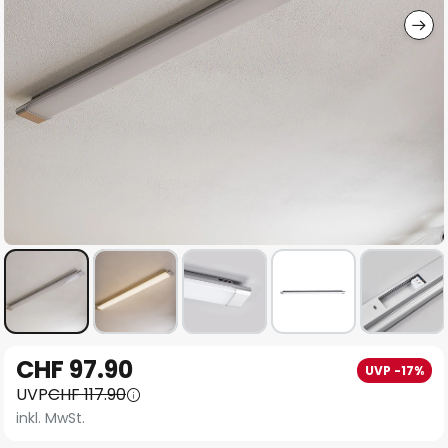
Zum
CHF 97.90
UVP -17%
Anfang
UVP
CHF 117.90
der
inkl. MwSt.
Bildgalerie