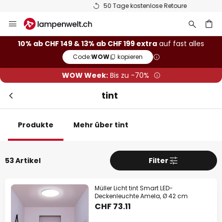
50 Tage kostenlose Retoure
Zum
Sch
Extra Rabatt
Inhalt
springen
10% Rabatt
ab CHF 149
10% ab CHF 149 & 13% ab CHF 199 extra
auf fast alles
Code:
WOW
kopieren
he
13% Rabatt
ab CHF 199
WOW Week:
Bis zu -70%
auf fast alles*
tint
Ihr Code:
WOW
kopieren
Produkte
Mehr über tint
Jetzt einlösen
*Ausgenommene Hersteller
53 Artikel
Filter
Müller Licht tint Smart LED-
Deckenleuchte Amela, Ø 42 cm
CHF 73.11