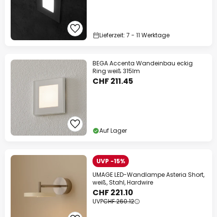
Lieferzeit: 7 - 11 Werktage
BEGA Accenta Wandeinbau eckig
Ring weiß 315lm
CHF 211.45
Auf Lager
UVP -15%
UMAGE LED-Wandlampe Asteria Short,
weiß, Stahl, Hardwire
CHF 221.10
UVP
CHF 260.12