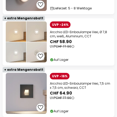
Lieferzeit: 5 - 8 Werktage
+ extra Mengenrabatt
UVP -24%
Arcchio LED-Einbaulampe Vexi, Ø 7,8
cm, weiß, Aluminium, CCT
CHF 58.90
UVP
CHF 77.90
Auf Lager
+ extra Mengenrabatt
UVP -16%
Arcchio LED-Einbaulampe Vexi, 7,5 cm
x 7,5 cm, schwarz, CCT
CHF 64.90
UVP
CHF 77.90
Auf Lager