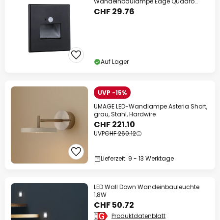
Wandeinbaulampe Edge Quadro
schwarz 8 cm
CHF 29.76
Auf Lager
UVP -15%
UMAGE LED-Wandlampe Asteria Short,
grau, Stahl, Hardwire
CHF 221.10
UVP
CHF 260.12
Lieferzeit: 9 - 13 Werktage
LED Wall Down Wandeinbauleuchte
1,8W
CHF 50.72
Produktdatenblatt