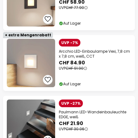
CHF 58.90
UVP
CHF 77.90
Auf Lager
+ extra Mengenrabatt
UVP -7%
Arcchio LED-Einbaulampe Vexi, 7,8 cm
x 7,8 cm, weiß, CCT
CHF 84.90
UVP
CHF 91.90
Auf Lager
UVP -27%
Paulmann LED-Wandeinbauleuchte
EDGE, weiß
CHF 21.90
UVP
CHF 30.06