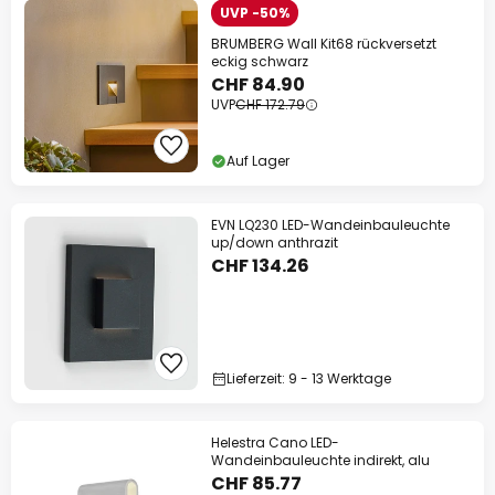
UVP -50%
BRUMBERG Wall Kit68 rückversetzt
eckig schwarz
CHF 84.90
UVP
CHF 172.79
Auf Lager
EVN LQ230 LED-Wandeinbauleuchte
up/down anthrazit
CHF 134.26
Lieferzeit: 9 - 13 Werktage
Helestra Cano LED-
Wandeinbauleuchte indirekt, alu
CHF 85.77