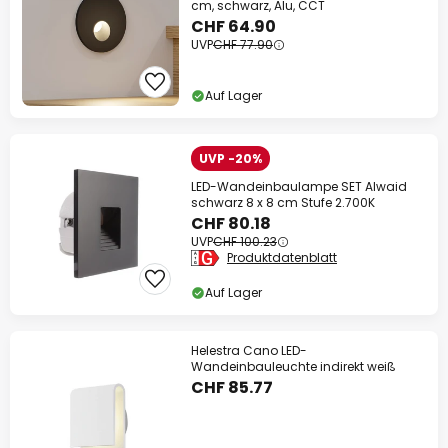
cm, schwarz, Alu, CCT
CHF 64.90
UVP
CHF 77.90
Auf Lager
UVP -20%
LED-Wandeinbaulampe SET Alwaid
schwarz 8 x 8 cm Stufe 2.700K
CHF 80.18
UVP
CHF 100.23
Produktdatenblatt
Auf Lager
Helestra Cano LED-
Wandeinbauleuchte indirekt weiß
CHF 85.77