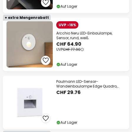
Auf Lager
+ extra Mengenrabatt
UVP -16%
Arcchio Neru LED-Einbaulampe,
Sensor, rund, weiß
CHF 64.90
UVP
CHF 77.90
Auf Lager
Paulmann LED-Sensor-
Wandeinbaulampe Edge Quadro,
weiß 8x8 cm
CHF 29.76
Auf Lager