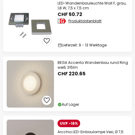
LED-Wandeinbauleuchte Wall F, grau,
1,8 W, 7,5 x 7,5 cm
CHF 50.72
Produktdatenblatt
Lieferzeit: 9 - 13 Werktage
BEGA Accenta Wandeinbau rund Ring
weiß 315lm
CHF 220.65
Auf Lager
UVP -16%
Arcchio LED-Einbaulampe Vexi, Ø 7,5