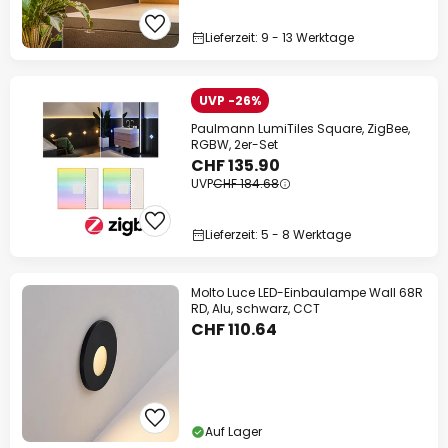
Lieferzeit: 9 - 13 Werktage
UVP -26%
Paulmann LumiTiles Square, ZigBee,
RGBW, 2er-Set
CHF 135.90
UVP
CHF 184.68
Lieferzeit: 5 - 8 Werktage
Molto Luce LED-Einbaulampe Wall 68R
RD, Alu, schwarz, CCT
CHF 110.64
Auf Lager