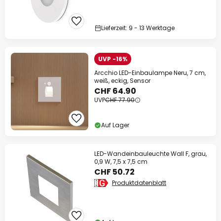
Lieferzeit: 9 - 13 Werktage
UVP -16%
Arcchio LED-Einbaulampe Neru, 7 cm,
weiß, eckig, Sensor
CHF 64.90
UVP
CHF 77.90
Auf Lager
LED-Wandeinbauleuchte Wall F, grau,
0,9 W, 7,5 x 7,5 cm
CHF 50.72
Produktdatenblatt