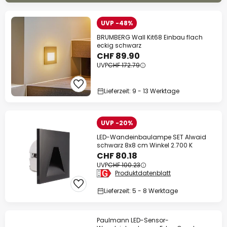
UVP -48%
BRUMBERG Wall Kit68 Einbau flach
eckig schwarz
CHF 89.90
UVP
CHF 172.79
Lieferzeit: 9 - 13 Werktage
UVP -20%
LED-Wandeinbaulampe SET Alwaid
schwarz 8x8 cm Winkel 2.700 K
CHF 80.18
UVP
CHF 100.23
Produktdatenblatt
Lieferzeit: 5 - 8 Werktage
Paulmann LED-Sensor-