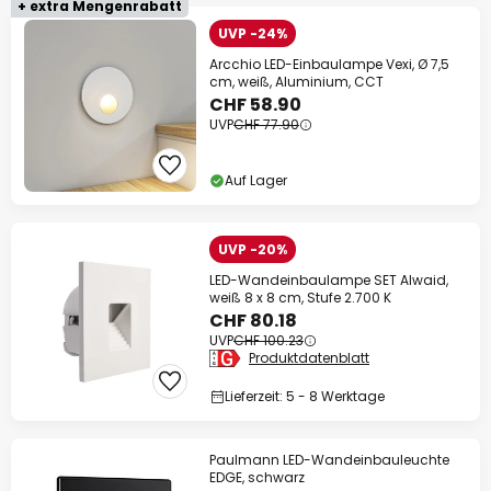
+ extra Mengenrabatt
UVP -24%
Arcchio LED-Einbaulampe Vexi, Ø 7,5
cm, weiß, Aluminium, CCT
CHF 58.90
UVP
CHF 77.90
Auf Lager
UVP -20%
LED-Wandeinbaulampe SET Alwaid,
weiß 8 x 8 cm, Stufe 2.700 K
CHF 80.18
UVP
CHF 100.23
Produktdatenblatt
Lieferzeit: 5 - 8 Werktage
Paulmann LED-Wandeinbauleuchte
EDGE, schwarz