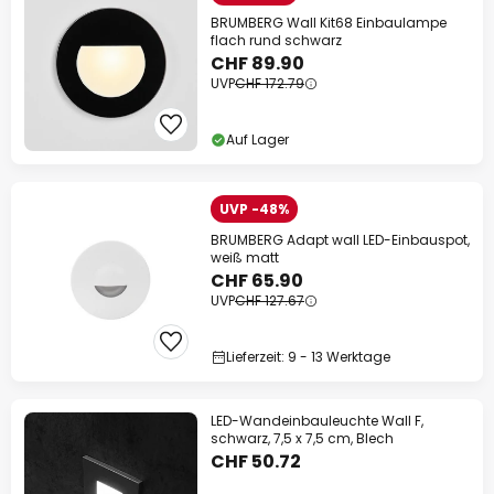
BRUMBERG Wall Kit68 Einbaulampe
flach rund schwarz
CHF 89.90
UVP
CHF 172.79
Auf Lager
UVP -48%
BRUMBERG Adapt wall LED-Einbauspot,
weiß matt
CHF 65.90
UVP
CHF 127.67
Lieferzeit: 9 - 13 Werktage
LED-Wandeinbauleuchte Wall F,
schwarz, 7,5 x 7,5 cm, Blech
CHF 50.72