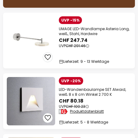
UVP -15%
UMAGE LED-Wandlampe Asteria Long,
weiß, Stahl, Hardwire
CHF 247.74
UVP
CHF 291.46
Lieferzeit: 9 - 13 Werktage
UVP -20%
LED-Wandeinbaulampe SET Alwaid,
weiß 8 x 8 cm Winkel 2.700 K
CHF 80.18
UVP
CHF 100.23
Produktdatenblatt
Lieferzeit: 5 - 8 Werktage