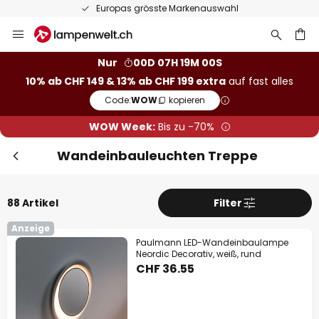
50 Tage kostenlose Retoure
Zum
Inhalt
springen
Nur
00D 07H 18M 59S
10% ab CHF 149 & 13% ab CHF 199 extra
auf fast alles
he
Code:
WOW
kopieren
WOW Week:
Bis zu -70%
Wandeinbauleuchten Treppe
88 Artikel
Filter
Anzeige
Paulmann LED-Wandeinbaulampe
Neordic Decorativ, weiß, rund
CHF 36.55