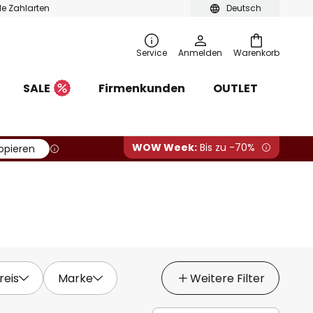
ble Zahlarten
Deutsch
Service
Anmelden
Warenkorb
SALE
Firmenkunden
OUTLET
WOW Week:
Bis zu -70%
opieren
reis
Marke
Weitere Filter