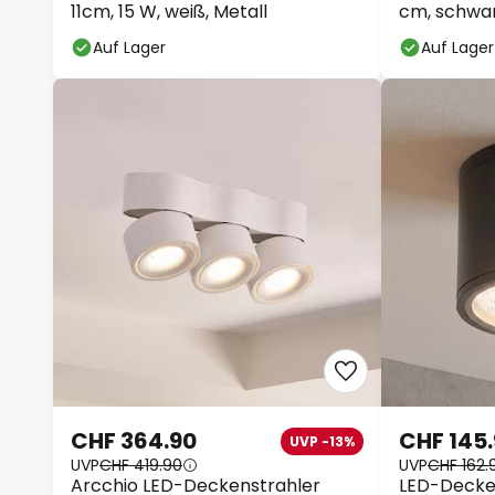
11cm, 15 W, weiß, Metall
cm, schwar
Auf Lager
Auf Lager
CHF 364.90
CHF 145
UVP -13%
UVP
CHF 419.90
UVP
CHF 162.
Arcchio LED-Deckenstrahler
LED-Decken