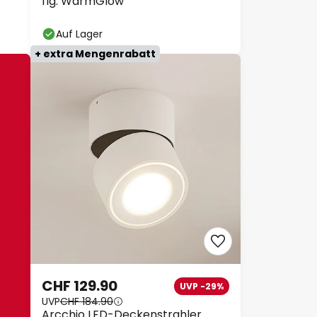
flg. WarmGlow
Auf Lager
+ extra Mengenrabatt
CHF 129.90
UVP -29%
UVP
CHF 184.90
Arcchio LED-Deckenstrahler