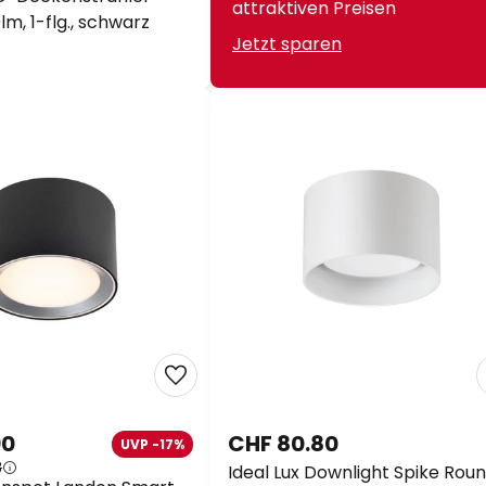
attraktiven Preisen
0lm, 1-flg., schwarz
Jetzt sparen
90
CHF 80.80
UVP -17%
8
Ideal Lux Downlight Spike Roun