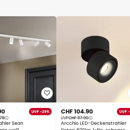
90
CHF 104.90
UVP -29%
UVP -
.78
UVP
CHF 117.90
ahler Sean
Arcchio LED-Deckenstrahler