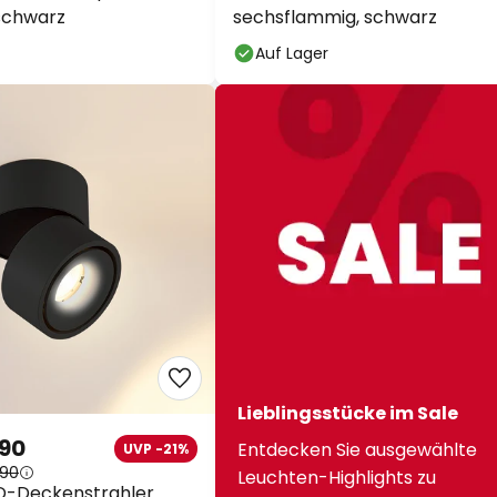
schwarz
sechsflammig, schwarz
Auf Lager
Lieblingsstücke im Sale
.90
Entdecken Sie ausgewählte
UVP -21%
.90
Leuchten-Highlights zu
D-Deckenstrahler