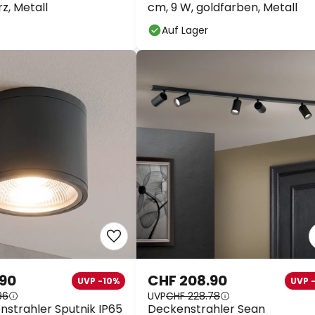
z, Metall
cm, 9 W, goldfarben, Metall
Auf Lager
.90
CHF 208.90
UVP -10%
UVP 
96
UVP
CHF 228.78
strahler Sputnik IP65
Deckenstrahler Sean