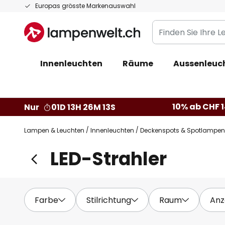
Zum
Europas grösste Markenauswahl
Inhalt
Finden
springen
Sie
Ihre
Innenleuchten
Räume
Aussenleuc
Leuchte...
10% ab CHF 1
Nur
01D 13H 26M 12S
Lampen & Leuchten
Innenleuchten
Deckenspots & Spotlampen
LED-Strahler
Farbe
Stilrichtung
Raum
Anz