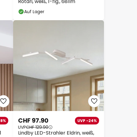
Rotari, weiß, 1-flg., 681lm
Auf Lager
CHF 97.90
48%
UVP -24%
UVP
CHF 129.90
1
Lindby LED-Strahler Eldrin, weiß,