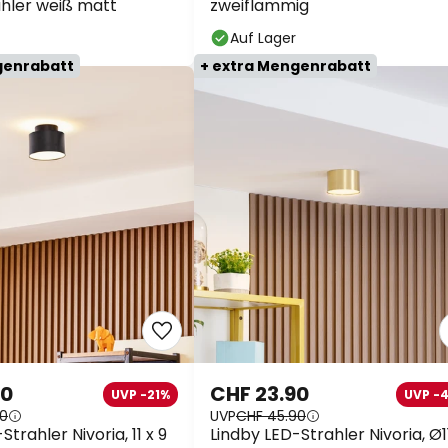
hler weiß matt
zweiflammig
Auf Lager
genrabatt
+ extra Mengenrabatt
90
CHF 23.90
UVP -21%
UVP -
90
UVP
CHF 45.90
Strahler Nivoria, 11 x 9
Lindby LED-Strahler Nivoria, Ø1