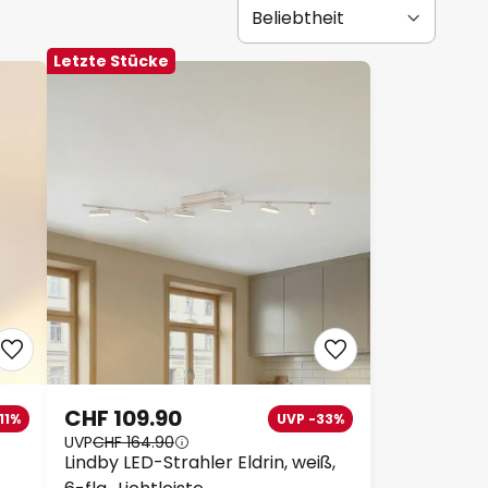
Letzte Stücke
CHF 109.90
11%
UVP -33%
UVP
CHF 164.90
Lindby LED-Strahler Eldrin, weiß,