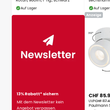
Rotari, 980lm, 1-flg., schwarz
sechsflamm
Auf Lager
Auf Lager
Anzeige
13% Rabatt* sichern
CHF 85.
UVP
CHF 117.
Mit dem Newsletter kein
Paulmann S
Angebot verpassen.