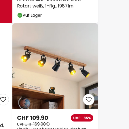
Rotari, weiß, 1-flg., 1987lm
Auf Lager
CHF 109.90
UVP -35%
UVP
CHF 169.90
d,