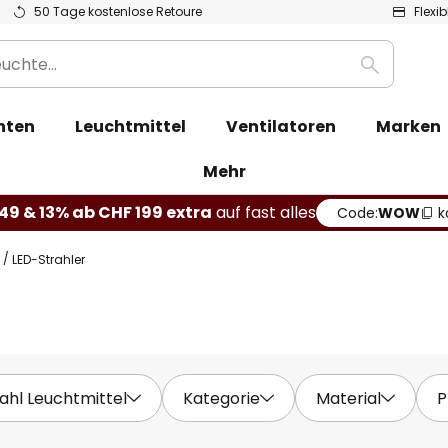
50 Tage kostenlose Retoure
Flexi
Suche
hten
Leuchtmittel
Ventilatoren
Marken
Mehr
49 & 13% ab CHF 199 extra
auf fast alles
Code:
WOW
k
LED-Strahler
ahl Leuchtmittel
Kategorie
Material
P