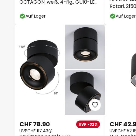
OCTAGON, weiß, 4-flg., GU10-LED
Rotari, 215
927 dim
Auf Lager
Auf Lager
CHF 78.90
CHF 42.
UVP -32%
UVP
CHF 117.43
UVP
CHF 52.1