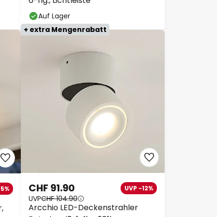
6-flg., Lichtleiste
Auf Lager
+ extra Mengenrabatt
CHF 91.90
UVP -12%
45%
UVP
CHF 104.90
Arcchio LED-Deckenstrahler
,