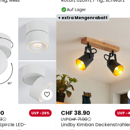
ig, weiß
Rotari, 620lm, 1-flg., schwarz
Auf Lager
+ extra Mengenrabatt
90
CHF 38.90
UVP -26%
UVP -
43
UVP
CHF 71.90
pircle LED-
Lindby Kimban Deckenstrahler