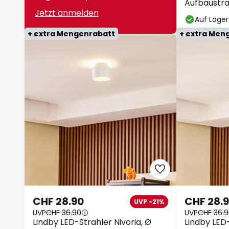
Aufbaustra
Jetzt anmelden
Auf Lager
+ extra Mengenrabatt
+ extra Men
CHF 28.90
CHF 28.
UVP -21%
UVP
CHF 36.90
UVP
CHF 36.
Lindby LED-Strahler Nivoria, Ø
Lindby LED-