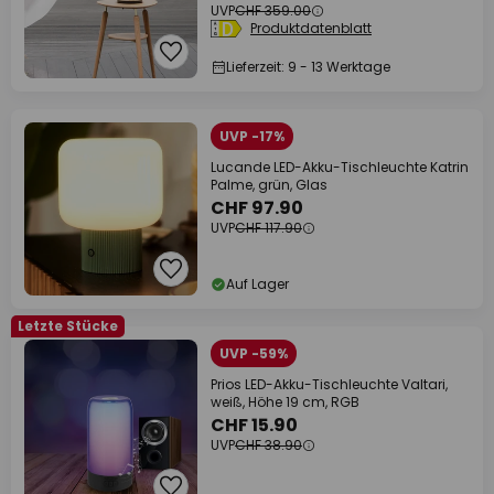
UVP
CHF 359.00
Produktdatenblatt
Lieferzeit: 9 - 13 Werktage
UVP -17%
Lucande LED-Akku-Tischleuchte Katrin
Palme, grün, Glas
CHF 97.90
UVP
CHF 117.90
Auf Lager
Letzte Stücke
UVP -59%
Prios LED-Akku-Tischleuchte Valtari,
weiß, Höhe 19 cm, RGB
CHF 15.90
UVP
CHF 38.90