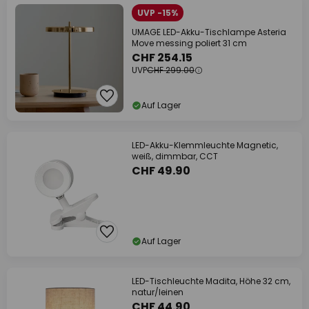
UVP -15%
UMAGE LED-Akku-Tischlampe Asteria
Move messing poliert 31 cm
CHF 254.15
UVP
CHF 299.00
Auf Lager
LED-Akku-Klemmleuchte Magnetic,
weiß, dimmbar, CCT
CHF 49.90
Auf Lager
LED-Tischleuchte Madita, Höhe 32 cm,
natur/leinen
CHF 44.90