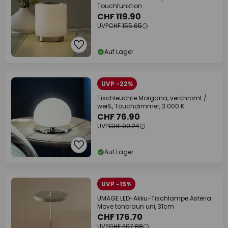
Touchfunktion
CHF 119.90
UVP
CHF 155.65
Auf Lager
UVP -22%
Tischleuchte Morgana, verchromt /
weiß, Touchdimmer, 3.000 K
CHF 76.90
UVP
CHF 99.24
Auf Lager
UVP -15%
UMAGE LED-Akku-Tischlampe Asteria
Move tonbraun uni, 31cm
CHF 176.70
UVP
CHF 207.88