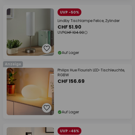
UVP -50%
Lindby Tischlampe Felice, Zylinder
CHF 51.90
UVP
CHF 104.90
Auf Lager
Anzeige
Philips Hue Flourish LED-Tischleuchte,
RGBW
CHF 156.69
Auf Lager
UVP -46%