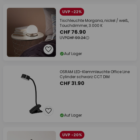
UVP -22%
Tischleuchte Morgana, nickel / weiß,
Touchdimmer, 3.000 K
CHF 76.90
UVP
CHF 99.24
Auf Lager
OSRAM LED-Klemmleuchte Office Line
Cylinder schwarz CCT DIM
CHF 31.90
Auf Lager
UVP -20%