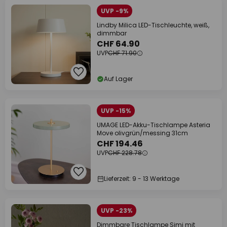
UVP -9%
Lindby Milica LED-Tischleuchte, weiß,
dimmbar
CHF 64.90
UVP
CHF 71.90
Auf Lager
UVP -15%
UMAGE LED-Akku-Tischlampe Asteria
Move olivgrün/messing 31cm
CHF 194.46
UVP
CHF 228.78
Lieferzeit: 9 - 13 Werktage
UVP -23%
Dimmbare Tischlampe Simi mit