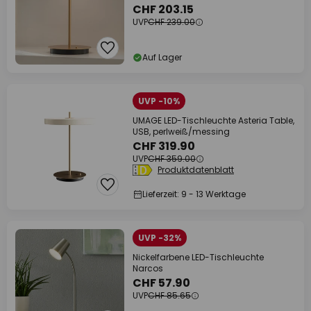
CHF 203.15
UVP
CHF 239.00
Auf Lager
UVP -10%
UMAGE LED-Tischleuchte Asteria Table,
USB, perlweiß/messing
CHF 319.90
UVP
CHF 359.00
Produktdatenblatt
Lieferzeit: 9 - 13 Werktage
UVP -32%
Nickelfarbene LED-Tischleuchte
Narcos
CHF 57.90
UVP
CHF 85.65