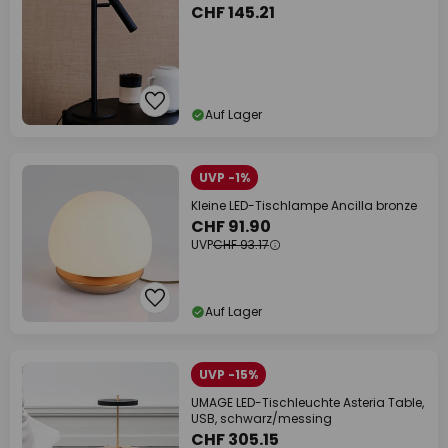
CHF 145.21
Auf Lager
UVP -1%
Kleine LED-Tischlampe Ancilla bronze
CHF 91.90
UVP
CHF 93.17
Auf Lager
UVP -15%
UMAGE LED-Tischleuchte Asteria Table,
USB, schwarz/messing
CHF 305.15