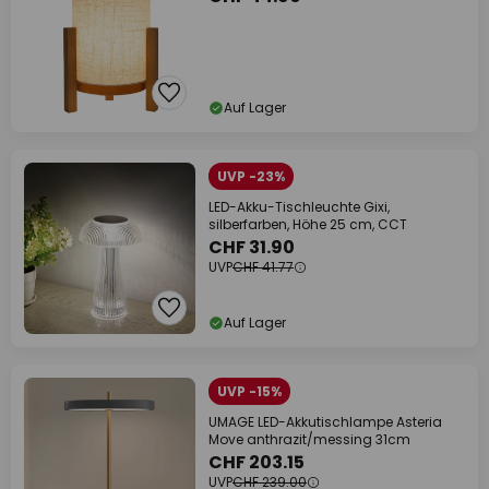
Auf Lager
UVP -23%
LED-Akku-Tischleuchte Gixi,
silberfarben, Höhe 25 cm, CCT
CHF 31.90
UVP
CHF 41.77
Auf Lager
UVP -15%
UMAGE LED-Akkutischlampe Asteria
Move anthrazit/messing 31cm
CHF 203.15
UVP
CHF 239.00