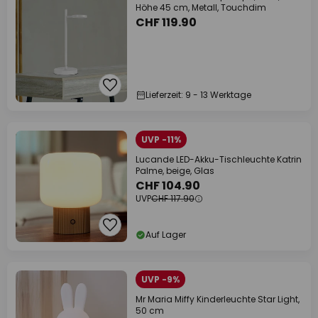
Höhe 45 cm, Metall, Touchdim
CHF 119.90
Lieferzeit: 9 - 13 Werktage
UVP -11%
Lucande LED-Akku-Tischleuchte Katrin
Palme, beige, Glas
CHF 104.90
UVP
CHF 117.90
Auf Lager
UVP -9%
Mr Maria Miffy Kinderleuchte Star Light,
50 cm